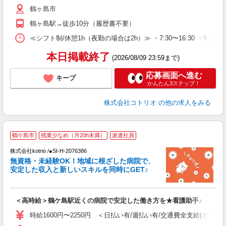
鶴ヶ島市
鶴ヶ島駅→徒歩10分（履歴書不要）
≪シフト制/休憩1h（夜勤の場合は2h）≫ ・7:30〜16:30 ・9:0
本日掲載終了
(2026/08/09 23:59まで)
応募画面へ進む
キープ
かんたん3ステップ！
株式会社コトリオ
の他の求人をみる
2
鶴ケ島市
残業少なめ（月20h未満）
派遣社員
株式会社kotrio /●SI-H-2076386
女
無資格・未経験OK！地域に根ざした病院で、
ド
安定した収入と新しいスキルを同時にGET♪
活
ル
自
＜高時給＞鶴ケ島駅近くの病院で安定した働き方を★看護助手♪
役
時給1600円〜2250円 ＜日払い有/週払い有/交通費全支給(ガソリ