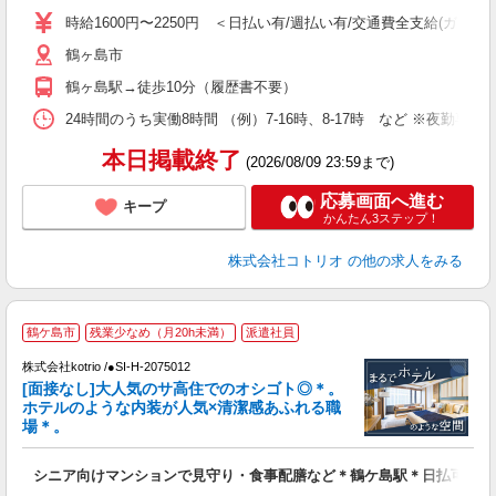
時給1600円〜2250円 ＜日払い有/週払い有/交通費全支給(ガソリ
役
鶴ヶ島市
鶴ヶ島駅→徒歩10分（履歴書不要）
24時間のうち実働8時間 （例）7-16時、8-17時 など ※夜勤専
本日掲載終了
(2026/08/09 23:59まで)
応募画面へ進む
キープ
かんたん3ステップ！
株式会社コトリオ
の他の求人をみる
≪
鶴ケ島市
残業少なめ（月20h未満）
派遣社員
で
株式会社kotrio /●SI-H-2075012
[面接なし]大人気のサ高住でのオシゴト◎＊。
女
ホテルのような内装が人気×清潔感あふれる職
ド
場＊。
活
ル
シニア向けマンションで見守り・食事配膳など＊鶴ケ島駅＊日払可
自