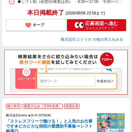
◆シフト制（休憩1h/夜勤は2h） ・8:00〜17:00 ・9:00〜18:00
本日掲載終了
(2026/08/09 23:59まで)
応募画面へ進む
キープ
かんたん3ステップ！
株式会社コトリオ
の他の求人をみる
鶴ケ島市
残業少なめ（月20h未満）
派遣社員
株式会社kotrio /●SI-H-2076246
活
「ストレスフリーで働ける！」と人気のお仕事
です★ピカピカな病院の看護助手募集⇒シフト
女
融通◎