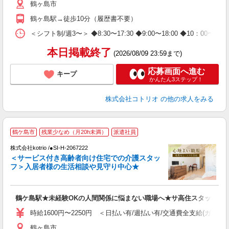
鶴ヶ島市
鶴ヶ島駅→徒歩10分（履歴書不要）
＜シフト制/週3〜＞ ◆8:30〜17:30 ◆9:00〜18:00 ◆10：00〜1
本日掲載終了
(2026/08/09 23:59まで)
応募画面へ進む
キープ
かんたん3ステップ！
株式会社コトリオ
の他の求人をみる
【
鶴ケ島市
残業少なめ（月20h未満）
派遣社員
株式会社kotrio /●SI-H-2067222
女
＜サービス付き高齢者向け住宅での介護スタッ
ド
フ＞入居者様の生活相談や見守り中心★
活
ル
自
鶴ケ島駅★未経験OKの人間関係に悩まない職場へ★サ高住スタッフ
役
時給1600円〜2250円 ＜日払い有/週払い有/交通費全支給(ガソリ
鶴ヶ島市