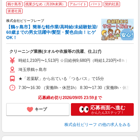
鶴ケ島市
残業少なめ（月20h未満）
アルバイト
パート
契約社員
派遣社員
歓
株式会社ビリーフレーブ
た
【鶴ヶ島市】簡単な軽作業/高時給/未経験歓迎/
入
60歳までの男女活躍中/髪型・髪色自由！ヒゲ
た
OK！
第
ブ
クリーニング業務(タオルや衣服等の洗濯、仕上げ)
払
分
時給1,210円〜1,513円 ☆日給例9,680円（時給1,210円×8ｈ）
満
埼玉県鶴ヶ島市
★「若葉駅」から出ている「つるバス」で15分
7:30〜16:30 （実働8h・休憩1h） 8:30〜17:30（実働8h・休
応募締め切り2026/09/05 23:59まで
応募画面へ進む
キープ
かんたん3ステップ！
株式会社ビリーフ
の他の求人をみる