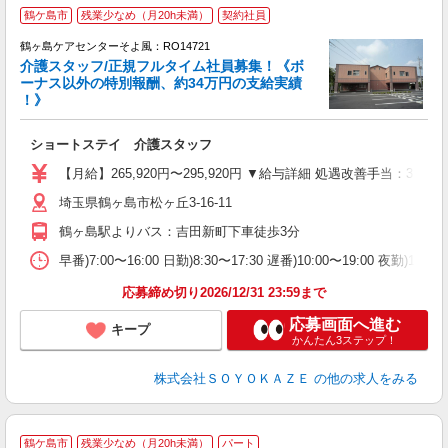
鶴ケ島市
残業少なめ（月20h未満）
契約社員
鶴ヶ島ケアセンターそよ風：RO14721
介護スタッフ/正規フルタイム社員募集！《ボ
ーナス以外の特別報酬、約34万円の支給実績
！》
す
入
ショートステイ 介護スタッフ
中
り
【月給】265,920円〜295,920円 ▼給与詳細 処遇改善手当：35
夕
埼玉県鶴ヶ島市松ヶ丘3-16-11
O
り
鶴ヶ島駅よりバス：吉田新町下車徒歩3分
早番)7:00〜16:00 日勤)8:30〜17:30 遅番)10:00〜19:00 夜勤)1
応募締め切り2026/12/31 23:59まで
応募画面へ進む
キープ
かんたん3ステップ！
株式会社ＳＯＹＯＫＡＺＥ
の他の求人をみる
鶴ケ島市
残業少なめ（月20h未満）
パート