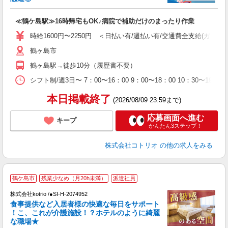
ド
活
≪鶴ケ島駅≫16時帰宅もOK♪病院で補助だけのまったり作業
ル
自
時給1600円〜2250円 ＜日払い有/週払い有/交通費全支給(ガソリ
鶴ヶ島市
役
鶴ヶ島駅→徒歩10分（履歴書不要）
シフト制/週3日〜 7：00〜16：00 9：00〜18：00 10：30
本日掲載終了
(2026/08/09 23:59まで)
応募画面へ進む
キープ
かんたん3ステップ！
株式会社コトリオ
の他の求人をみる
【
鶴ケ島市
残業少なめ（月20h未満）
派遣社員
株式会社kotrio /●SI-H-2074952
女
食事提供など入居者様の快適な毎日をサポート
ド
！こ、これが介護施設！？ホテルのように綺麗
活
な職場★