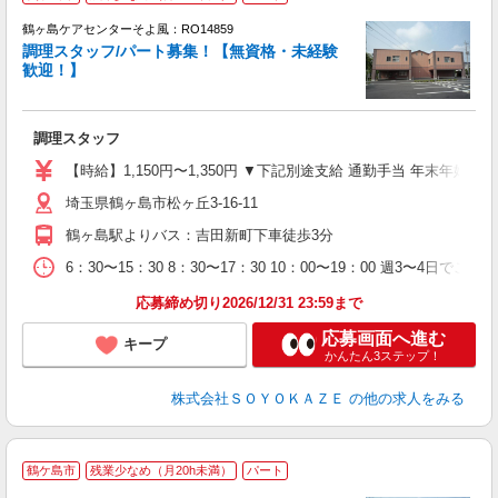
鶴ヶ島ケアセンターそよ風：RO14859
調理スタッフ/パート募集！【無資格・未経験
歓迎！】
月
入
調理スタッフ
中
り
【時給】1,150円〜1,350円 ▼下記別途支給 通勤手当 年末年始手当
ブ
埼玉県鶴ヶ島市松ヶ丘3-16-11
バ
員
鶴ヶ島駅よりバス：吉田新町下車徒歩3分
6：30〜15：30 8：30〜17：30 10：00〜19：00 週3〜4日で
応募締め切り2026/12/31 23:59まで
応募画面へ進む
キープ
かんたん3ステップ！
株式会社ＳＯＹＯＫＡＺＥ
の他の求人をみる
鶴ケ島市
残業少なめ（月20h未満）
パート