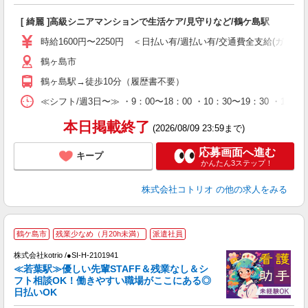
ル
自
[ 綺麗 ]高級シニアマンションで生活ケア/見守りなど/鶴ケ島駅
役
時給1600円〜2250円 ＜日払い有/週払い有/交通費全支給(ガソリ
鶴ヶ島市
鶴ヶ島駅→徒歩10分（履歴書不要）
≪シフト/週3日〜≫ ・9：00〜18：00 ・10：30〜19：30 ・16
本日掲載終了
(2026/08/09 23:59まで)
応募画面へ進む
キープ
かんたん3ステップ！
株式会社コトリオ
の他の求人をみる
2
鶴ケ島市
残業少なめ（月20h未満）
派遣社員
不
株式会社kotrio /●SI-H-2101941
女
≪若葉駅≫優しい先輩STAFF＆残業なし＆シ
ド
フト相談OK！働きやすい職場がここにある◎
活
日払いOK
ル