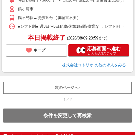
時給2400円〜3000円 ＜日払い有/週払い有/交通費全支給(ガソリ
鶴ヶ島市
役
鶴ヶ島駅→徒歩10分（履歴書不要）
●シフト制● 週3日〜5日勤務/休憩1時間/残業なし シフト例 ・7:00〜15:
本日掲載終了
(2026/08/09 23:59まで)
応募画面へ進む
キープ
かんたん3ステップ！
株式会社コトリオ
の他の求人をみる
次のページへ
1／2
条件を変更して再検索