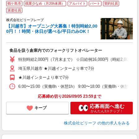
鶴ケ島市
残業少なめ（月20h未満）
アルバイト
パート
契約社員
派遣社員
キ
株式会社ビリーフレーブ
【川越市】オープニング大募集！特別時給2,00
待
0円！！時間・休日が選べる/平日のみOK！
入
た
第
食品を扱う倉庫内でのフォークリフトオペレーター
ブ
収
特別時給2,000円（7月末まで） ☆日給例16,000円（時給2,000円×
勤
分
埼玉県川越市 ★川越インターより車で7分
満
★川越インターより車で7分
6:00〜15:00（実働8h・休憩1h） 9:00〜18:00（実働8h・
応募締め切り2026/09/05 23:59まで
応募画面へ進む
キープ
かんたん3ステップ！
株式会社ビリーフ
の他の求人をみる