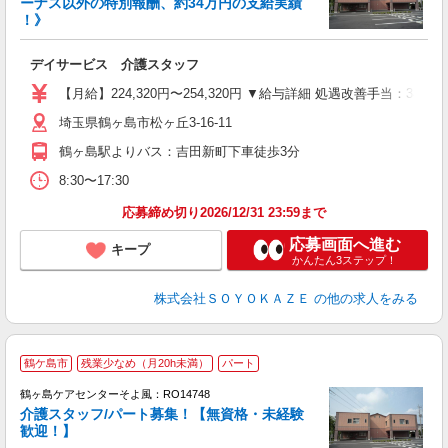
ーナス以外の特別報酬、約34万円の支給実績
！》
す
入
デイサービス 介護スタッフ
中
り
【月給】224,320円〜254,320円 ▼給与詳細 処遇改善手当：34
型
埼玉県鶴ヶ島市松ヶ丘3-16-11
少
鶴ヶ島駅よりバス：吉田新町下車徒歩3分
8:30〜17:30
応募締め切り2026/12/31 23:59まで
応募画面へ進む
キープ
かんたん3ステップ！
株式会社ＳＯＹＯＫＡＺＥ
の他の求人をみる
鶴ケ島市
残業少なめ（月20h未満）
パート
鶴ヶ島ケアセンターそよ風：RO14748
介護スタッフ/パート募集！【無資格・未経験
歓迎！】