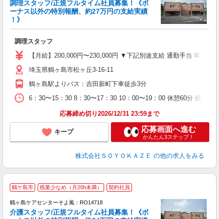
調理スタッフ/正規フルタイム社員募集！《ボ
ーナス以外の特別報酬、約27万円の支給実績
！》
月
入
調理スタッフ
中
り
【月給】200,000円〜230,000円 ▼下記別途支給 通勤手当 年末
型
埼玉県鶴ヶ島市松ヶ丘3-16-11
休
鶴ヶ島駅よりバス：吉田新町下車徒歩3分
6：30〜15：30 8：30〜17：30 10：00〜19：00 休憩60分 残業
応募締め切り2026/12/31 23:59まで
応募画面へ進む
キープ
かんたん3ステップ！
株式会社ＳＯＹＯＫＡＺＥ
の他の求人をみる
鶴ケ島市
残業少なめ（月20h未満）
契約社員
鶴ヶ島ケアセンターそよ風：RO14718
介護スタッフ/正規フルタイム社員募集！《ボ