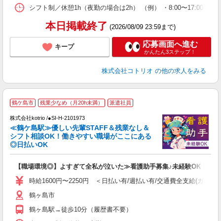
シフト制／休憩1h（夜勤の場合は2h） （例） ・8:00〜17:00 ・9:0
本日掲載終了
(2026/08/09 23:59まで)
応募画面へ進む
キープ
かんたん3ステップ！
株式会社コトリオ
の他の求人をみる
2
鶴ケ島市
残業少なめ（月20h未満）
派遣社員
不
株式会社kotrio /●SI-H-2101973
女
≪鶴ケ島駅≫優しい先輩STAFF＆残業なし＆
ド
シフト相談OK！働きやすい職場がここにある
活
◎日払いOK
ル
自
【職場環境◎】よすぎて全私が泣いた≫看護助手募集♪未経験OK！
役
時給1600円〜2250円 ＜日払い有/週払い有/交通費全支給(ガソリ
鶴ヶ島市
鶴ヶ島駅→徒歩10分（履歴書不要）