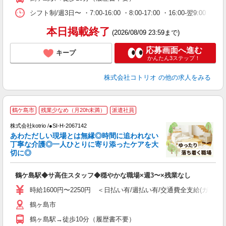
シフト制/週3日〜 ・7:00-16:00 ・8:00-17:00 ・16:00-翌
本日掲載終了
(2026/08/09 23:59まで)
応募画面へ進む
キープ
かんたん3ステップ！
株式会社コトリオ
の他の求人をみる
2
鶴ケ島市
残業少なめ（月20h未満）
派遣社員
株式会社kotrio /●SI-H-2067142
女
あわただしい現場とは無縁◎時間に追われない
ド
丁寧な介護◎一人ひとりに寄り添ったケアを大
活
切に◎
ル
自
鶴ケ島駅◆サ高住スタッフ◆穏やかな職場×週3〜×残業なし
役
時給1600円〜2250円 ＜日払い有/週払い有/交通費全支給(ガソリ
鶴ヶ島市
鶴ヶ島駅→徒歩10分（履歴書不要）