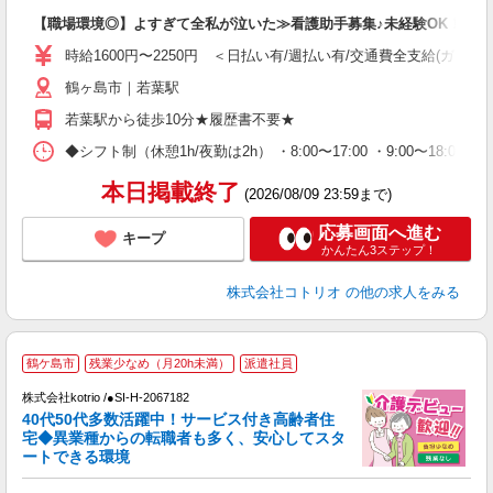
自
【職場環境◎】よすぎて全私が泣いた≫看護助手募集♪未経験OK！
役
時給1600円〜2250円 ＜日払い有/週払い有/交通費全支給(ガソリ
鶴ヶ島市｜若葉駅
若葉駅から徒歩10分★履歴書不要★
◆シフト制（休憩1h/夜勤は2h） ・8:00〜17:00 ・9:00〜18:00
本日掲載終了
(2026/08/09 23:59まで)
応募画面へ進む
キープ
かんたん3ステップ！
株式会社コトリオ
の他の求人をみる
鶴ケ島市
残業少なめ（月20h未満）
派遣社員
株式会社kotrio /●SI-H-2067182
女
40代50代多数活躍中！サービス付き高齢者住
ド
宅◆異業種からの転職者も多く、安心してスタ
活
ートできる環境
ル
自