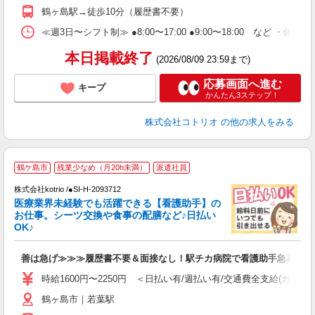
鶴ヶ島駅→徒歩10分（履歴書不要）
≪週3日〜シフト制≫ ●8:00〜17:00 ●9:00〜18:00 など ・休憩1
本日掲載終了
(2026/08/09 23:59まで)
応募画面へ進む
キープ
かんたん3ステップ！
株式会社コトリオ
の他の求人をみる
鶴ケ島市
残業少なめ（月20h未満）
派遣社員
株式会社kotrio /●SI-H-2093712
女
医療業界未経験でも活躍できる【看護助手】の
ド
お仕事。シーツ交換や食事の配膳など♪日払い
活
OK♪
ル
自
善は急げ≫≫≫履歴書不要＆面接なし！駅チカ病院で看護助手急募
役
時給1600円〜2250円 ＜日払い有/週払い有/交通費全支給(ガソリ
鶴ヶ島市｜若葉駅