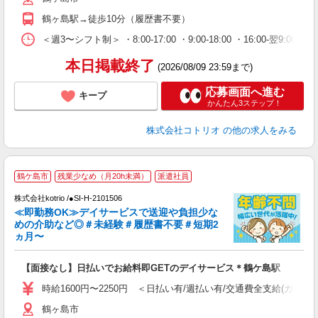
鶴ヶ島駅→徒歩10分（履歴書不要）
＜週3〜シフト制＞ ・8:00-17:00 ・9:00-18:00 ・16:00-
本日掲載終了
(2026/08/09 23:59まで)
応募画面へ進む
キープ
かんたん3ステップ！
株式会社コトリオ
の他の求人をみる
鶴ケ島市
残業少なめ（月20h未満）
派遣社員
株式会社kotrio /●SI-H-2101506
女
≪即勤務OK≫デイサービスで送迎や負担少な
ド
めの介助など◎＃未経験＃履歴書不要＃短期2
活
ヵ月〜
ル
自
【面接なし】日払いでお給料即GETのデイサービス＊鶴ケ島駅
役
時給1600円〜2250円 ＜日払い有/週払い有/交通費全支給(ガソリ
鶴ヶ島市