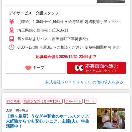
す
入
デイサービス 介護スタッフ
中
り
【時給】1,350円〜1,550円 ▼給与詳細 処遇改善手当：200円/時
ブ
埼玉県鶴ヶ島市松ヶ丘3-16-11
O
休
鶴ヶ島駅よりバス：吉田新町下車徒歩3分
8:00〜17:00 ※週3日〜ご相談ください ※短時間勤務可 休憩時
応募締め切り2026/12/31 23:59まで
応募画面へ進む
キープ
かんたん3ステップ！
株式会社ＳＯＹＯＫＡＺＥ
の他の求人をみる
鶴ケ島市
残業少なめ（月20h未満）
アルバイト
パート
大穀 鶴ヶ島店
す
【鶴ヶ島店】うなぎや和食のホールスタッフ/
未経験からでも安心♪シニア、主婦(夫)、学生
活躍中！