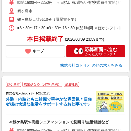
役
時給1600円〜2250円 ＜日払い有/週払い有/交通費全支給(ガソリ
鶴ヶ島市
鶴ヶ島駅→徒歩10分（履歴書不要）
■8：30〜17：30 ■9：30〜18：30 休憩1時間 ※ほかシフト相談
本日掲載終了
(2026/08/09 23:59まで)
応募画面へ進む
キープ
かんたん3ステップ！
株式会社コトリオ
の他の求人をみる
鶴ケ島市
残業少なめ（月20h未満）
派遣社員
株式会社kotrio /●SI-H-2102173
女
外装・内装ともに綺麗で華やかな雰囲気＊居住
ド
者様の快適な生活をサポートするお仕事です♪
活
ル
自
≪鶴ケ島駅≫高級シニアマンションで見回り/生活相談など
役
時給1600円〜2250円 ＜日払い有/週払い有/交通費全支給(ガソリ