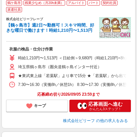
鶴ケ島市
残業少なめ（月20h未満）
アルバイト
パート
契約社員
派遣社員
見
株式会社ビリーフレーブ
活
【鶴ヶ島市】週2日〜勤務可！スキマ時間、好
ク
きな曜日で働けます！時給1,210円〜1,513円
入
た
第
衣服の検品・仕分け作業
ブ
払
時給1,210円〜1,513円 ＜日給例＞9,680円（時給1,210円×8h） 
の
通
埼玉県鶴ヶ島市（圏央道鶴ヶ島インター付近）
★東武東上線「若葉駅」より車で15分 ★「若葉駅」から出ている鶴
7:30〜16:30（実働8h／休憩1h） 8:30〜17:30（実働8h／休憩1
応募締め切り2026/09/05 23:59まで
応募画面へ進む
キープ
かんたん3ステップ！
株式会社ビリーフ
の他の求人をみる