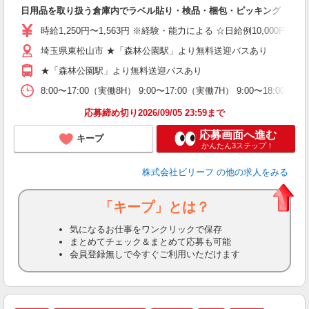
日用品を取り扱う倉庫内でラベル貼り・検品・梱包・ピッキング
た
第
時給1,250円〜1,563円 ※経験・能力による ☆日給例10,000円（時給1
ブ
払
埼玉県東松山市 ★「森林公園駅」より無料送迎バスあり
や
★「森林公園駅」より無料送迎バスあり
由
通
8:00〜17:00（実働8H） 9:00〜17:00（実働7H） 9:00〜18
応募締め切り2026/09/05 23:59まで
応募画面へ進む
キープ
かんたん3ステップ！
株式会社ビリーフ
の他の求人をみる
「キープ」とは？
気になるお仕事をワンクリックで保存
まとめてチェック＆まとめて応募も可能
会員登録無しで今すぐご利用いただけます