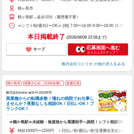
鶴ヶ島市
鶴ヶ島駅→徒歩10分（履歴書不要）
≪シフト制/週3日〜OK≫ [例] 7:00〜16:00 9:00〜18:00 16:0
本日掲載終了
(2026/08/09 23:59まで)
応募画面へ進む
キープ
かんたん3ステップ！
株式会社コトリオ
の他の求人をみる
2
鶴ケ島市
残業少なめ（月20h未満）
派遣社員
株式会社kotrio /●SI-H-2023978
女
異業種からの転職多数！憧れの病院でお仕事し
ド
ませんか？夜勤なしも相談OK！日払いOK！ブ
活
ランクOK！
ル
自
≪鶴ケ島駅≫未経験・無資格から看護助手へ挑戦！シフト相談OK♪
役
時給1600円〜2250円 ＜日払い有/週払い有/交通費全支給(ガソリ