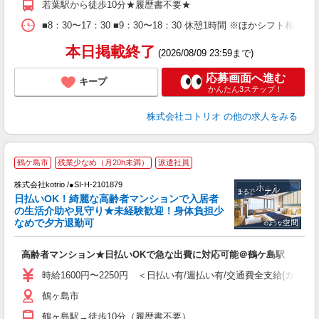
若葉駅から徒歩10分★履歴書不要★
■8：30〜17：30 ■9：30〜18：30 休憩1時間 ※ほかシフト相談
本日掲載終了
(2026/08/09 23:59まで)
応募画面へ進む
キープ
かんたん3ステップ！
株式会社コトリオ
の他の求人をみる
2
鶴ケ島市
残業少なめ（月20h未満）
派遣社員
株式会社kotrio /●SI-H-2101879
女
日払いOK！綺麗な高齢者マンションで入居者
ド
の生活介助や見守り★未経験歓迎！身体負担少
活
なめで夕方退勤可
ル
自
高齢者マンション★日払いOKで急な出費に対応可能＠鶴ケ島駅
役
時給1600円〜2250円 ＜日払い有/週払い有/交通費全支給(ガソリ
鶴ヶ島市
鶴ヶ島駅→徒歩10分（履歴書不要）