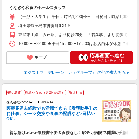
分
うなぎや和食のホールスタッフ
入
O
（一般・大学生） 平日：時給1,200円〜 土日祝日：時給1,300円
ー
埼玉県鶴ヶ島市脚折町6-34-9
（
～
東武東上線「坂戸駅」より徒歩20分、「若葉駅」より徒歩で22分
み
勤
10:00〜〜22:00 ★平日15：00〜17：00はお店自体が休憩
h.
応募画面へ進む
キープ
かんたん3ステップ！
エクストフェデレーション（グループ）
の他の求人をみる
鶴ケ島市
残業少なめ（月20h未満）
派遣社員
株式会社kotrio /●SI-H-2093744
女
医療業界未経験でも活躍できる【看護助手】の
ド
お仕事。シーツ交換や食事の配膳など♪日払い
活
OK♪
ル
自
善は急げ≫≫≫履歴書不要＆面接なし！駅チカ病院で看護助手急募