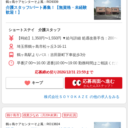
鶴ヶ島ケアセンターそよ風：RO9339
介護スタッフ/パート募集！【無資格・未経験
歓迎！】
す
入
ショートステイ 介護スタッフ
中
り
【時給】1,350円〜1,550円 ▼給与詳細 処遇改善手当：200〜22
ブ
埼玉県鶴ヶ島市松ヶ丘3-16-11
O
休
鶴ヶ島駅よりバス：吉田新町下車徒歩3分
早番)7:00〜16:00 遅番)10:00〜19:00 勤務時間はご相談ください
応募締め切り2026/12/31 23:59まで
応募画面へ進む
キープ
かんたん3ステップ！
株式会社ＳＯＹＯＫＡＺＥ
の他の求人をみる
鶴ケ島市
残業少なめ（月20h未満）
契約社員
鶴ヶ島ケアセンターそよ風：RO13824