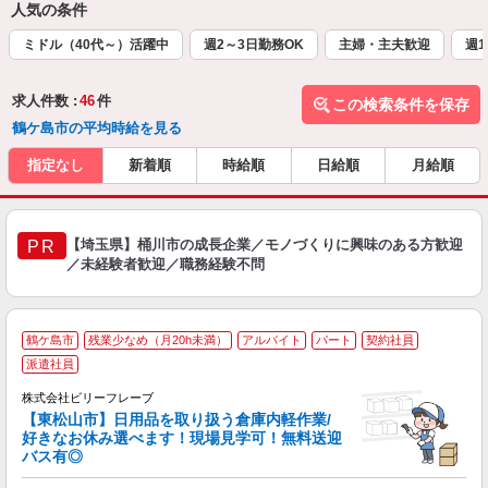
人気の条件
ミドル（40代～）活躍中
週2～3日勤務OK
主婦・主夫歓迎
週1
求人件数 :
46
件
この検索条件を保存
鶴ケ島市の平均時給を見る
指定なし
新着順
時給順
日給順
月給順
【埼玉県】桶川市の成長企業／モノづくりに興味のある方歓迎
PR
／未経験者歓迎／職務経験不問
鶴ケ島市
残業少なめ（月20h未満）
アルバイト
パート
契約社員
派遣社員
2
株式会社ビリーフレーブ
躍
【東松山市】日用品を取り扱う倉庫内軽作業/
べ
好きなお休み選べます！現場見学可！無料送迎
バス有◎
せ
入