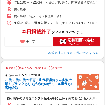
時給1600円〜2250円 ＜日払い有/週払い有/交通費全支給(ガソリ
役
鶴ヶ島市
鶴ヶ島駅→徒歩10分（履歴書不要）
◆週3〜曜日不問 ◆希望シフト制（他シフト相談可） 7：00〜16：0
本日掲載終了
(2026/08/09 23:59まで)
応募画面へ進む
キープ
かんたん3ステップ！
株式会社コトリオ
の他の求人をみる
鶴ケ島市
残業少なめ（月20h未満）
派遣社員
株式会社kotrio /●SI-H-2074892
き
20代30代40代の子育て世代看護師さん多数活
躍！ブランクありで始めた50代ミドル世代も♪
女
高時給◎
ド
活
鶴ケ島駅のサ高住＊シフト融通が利くため子育て世代から大人気♪
ル
自