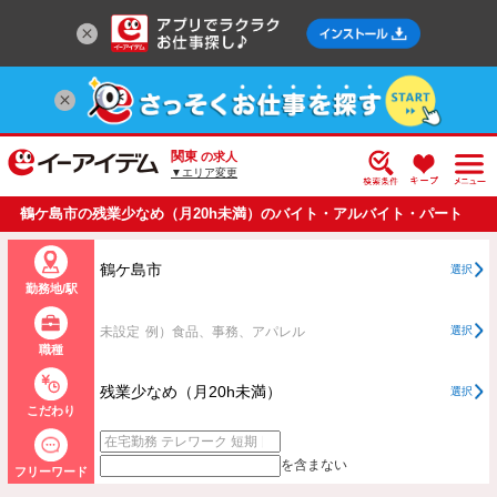
関東
の求人
▼エリア変更
鶴ケ島市の残業少なめ（月20h未満）のバイト・アルバイト・パート
の求人情報一覧
鶴ケ島市
選択
勤務地/駅
未設定
例）食品、事務、アパレル
選択
職種
残業少なめ（月20h未満）
選択
こだわり
を含まない
フリーワード