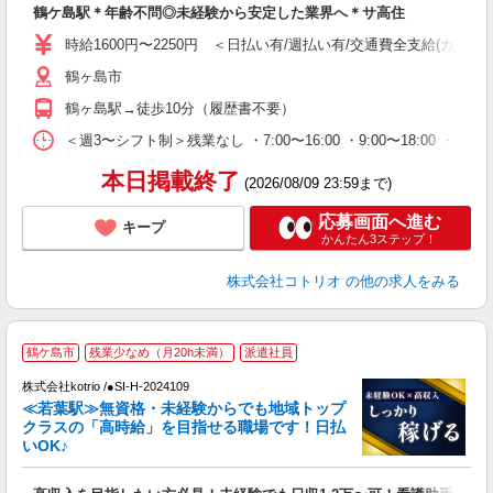
鶴ケ島駅＊年齢不問◎未経験から安定した業界へ＊サ高住
役
時給1600円〜2250円 ＜日払い有/週払い有/交通費全支給(ガソリ
鶴ヶ島市
鶴ヶ島駅→徒歩10分（履歴書不要）
＜週3〜シフト制＞残業なし ・7:00〜16:00 ・9:00〜18:00 ・
本日掲載終了
(2026/08/09 23:59まで)
応募画面へ進む
キープ
かんたん3ステップ！
株式会社コトリオ
の他の求人をみる
2
鶴ケ島市
残業少なめ（月20h未満）
派遣社員
株式会社kotrio /●SI-H-2024109
女
≪若葉駅≫無資格・未経験からでも地域トップ
ド
クラスの「高時給」を目指せる職場です！日払
活
いOK♪
ル
自