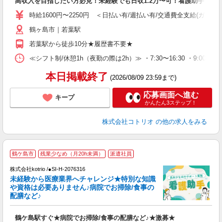
高収入を目指したい方必見！未経験でも日収1.2万〜可！看護助手
役
時給1600円〜2250円 ＜日払い有/週払い有/交通費全支給(ガソリ
鶴ヶ島市｜若葉駅
若葉駅から徒歩10分★履歴書不要★
≪シフト制/休憩1h（夜勤の際は2h）≫ ・7:30〜16:30 ・9:00〜18
本日掲載終了
(2026/08/09 23:59まで)
応募画面へ進む
キープ
かんたん3ステップ！
株式会社コトリオ
の他の求人をみる
鶴ケ島市
残業少なめ（月20h未満）
派遣社員
株式会社kotrio /●SI-H-2076316
未経験から医療業界へチャレンジ★特別な知識
女
や資格は必要ありません♪病院でお掃除/食事の
ド
配膳など♪
活
ル
鶴ケ島駅すぐ★病院でお掃除/食事の配膳など♪★激募★
自