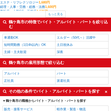
エステ・リフレクソロジー
1,680円
経理・人事・労務・総務・法務
1,600円
量販店・大型SC・百貨店
1,576円
もっと見る
家電・携帯販売
1,545円
介護職・ヘルパー
1,514円
鶴ケ島市の特徴でバイト・アルバイト・パートを絞り込
保育士・保育補助
1,433円
む
その他軽作業・製造・物流
1,420円
鶴ケ島市の他の職種の平均時給を見る
車通勤OK
エルダー（50代～）活躍中
短時間勤務（1日4h以内）OK
土日祝休み
主婦・主夫歓迎
深夜
鶴ケ島市の雇用形態で絞り込む
アルバイト
パート
正社員
派遣社員
その他の条件でバイト・アルバイト・パートを探す
鶴ケ島市の職種からバイト・アルバイト・パートを探す
販売・接客サービス
軽作業・製造・物流