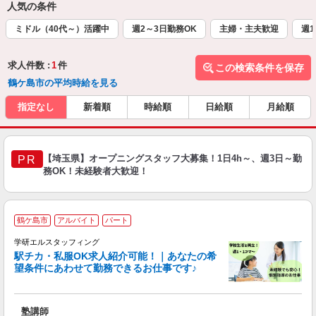
人気の条件
ミドル（40代～）活躍中
週2～3日勤務OK
主婦・主夫歓迎
週1
求人件数 :
1
件
この検索条件を保存
鶴ケ島市の平均時給を見る
指定なし
新着順
時給順
日給順
月給順
【埼玉県】オープニングスタッフ大募集！1日4h～、週3日～勤
PR
務OK！未経験者大歓迎！
鶴ケ島市
アルバイト
パート
学研エルスタッフィング
駅チカ・私服OK求人紹介可能！｜あなたの希
望条件にあわせて勤務できるお仕事です♪
応
塾講師