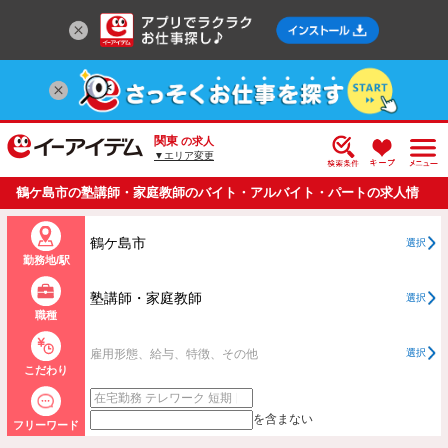
関東
の求人
▼エリア変更
鶴ケ島市の塾講師・家庭教師のバイト・アルバイト・パートの求人情
報一覧
鶴ケ島市
選択
勤務地/駅
塾講師・家庭教師
選択
職種
雇用形態、給与、特徴、その他
選択
こだわり
を含まない
フリーワード