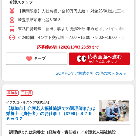
介護スタッフ
未
上
【期間限定】入社お祝い金10万円支給！ 対象26/9/1迄に正社員
通
埼玉県草加市北谷3-36-8
東武伊勢崎線「新田」駅より徒歩25分 車通勤可、バイク通勤可
※24時間、4シフト交代制 ・7:00〜16:00 ・9:00〜18:00 ・11:00〜20
応募締め切り2026/10/03 23:59まで
応募画面へ進む
キープ
かんたん3ステップ！
SOMPOケア株式会社
の他の求人をみる
草加市
正社員
イフスコヘルスケア株式会社
【草加市】介護老人福祉施設での調理師または
栄養士（責任者）のお仕事！（3796）３７９
６ｗ０２
て
調理師または栄養士（経験者・責任者）／介護老人福祉施設
入