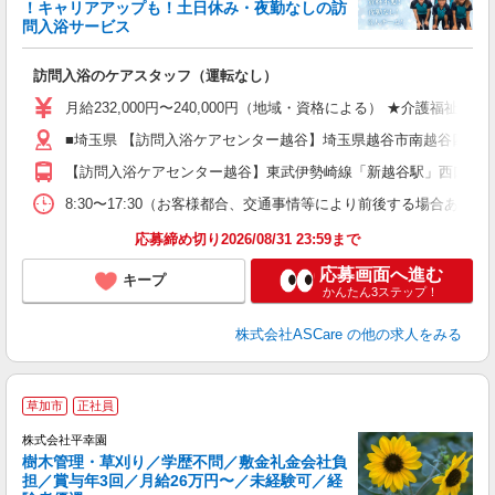
！キャリアアップも！土日休み・夜勤なしの訪
業
問入浴サービス
ま
訪問入浴のケアスタッフ（運転なし）
入
格
月給232,000円〜240,000円（地域・資格による） ★介護福祉
週
■埼玉県 【訪問入浴ケアセンター越谷】埼玉県越谷市南越谷四丁目2
り
【訪問入浴ケアセンター越谷】東武伊勢崎線「新越谷駅」西口より約
8:30〜17:30（お客様都合、交通事情等により前後する場合あり）
応募締め切り2026/08/31 23:59まで
応募画面へ進む
キープ
かんたん3ステップ！
株式会社ASCare
の他の求人をみる
草加市
正社員
賞
株式会社平幸園
樹木管理・草刈り／学歴不問／敷金礼金会社負
担／賞与年3回／月給26万円〜／未経験可／経