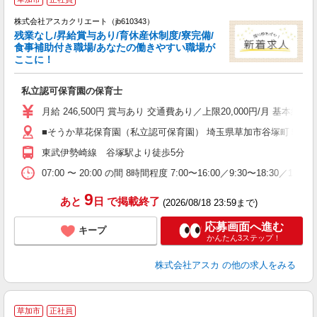
株式会社アスカクリエート（jb610343）
残業なし/昇給賞与あり/育休産休制度/寮完備/
食事補助付き職場/あなたの働きやすい職場が
ここに！
面
私立認可保育園の保育士
入
不
月給 246,500円 賞与あり 交通費あり／上限20,000円/月 基本給 
あ
■そうか草花保育園（私立認可保育園） 埼玉県草加市谷塚町５３
な
東武伊勢崎線 谷塚駅より徒歩5分
り
07:00 〜 20:00 の間 8時間程度 7:00〜16:00／9:30〜18:30
9
あと
日
で掲載終了
(2026/08/18 23:59まで)
応募画面へ進む
キープ
かんたん3ステップ！
株式会社アスカ
の他の求人をみる
草加市
正社員