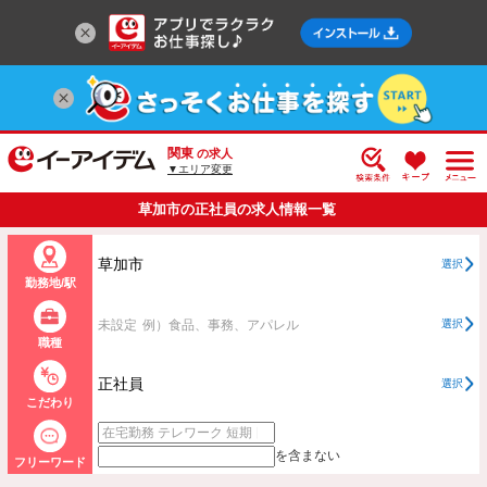
関東
の求人
▼エリア変更
草加市の正社員の求人情報一覧
草加市
選択
勤務地/駅
未設定
例）食品、事務、アパレル
選択
職種
正社員
選択
こだわり
を含まない
フリーワード