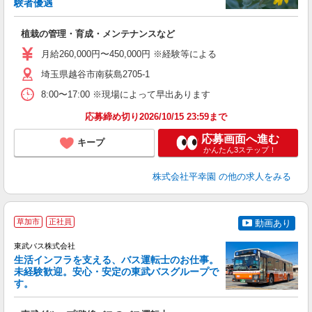
験者優遇
で
入
植栽の管理・育成・メンテナンスなど
者
勤
月給260,000円〜450,000円 ※経験等による
研
埼玉県越谷市南荻島2705-1
8:00〜17:00 ※現場によって早出あります
応募締め切り2026/10/15 23:59まで
応募画面へ進む
キープ
かんたん3ステップ！
株式会社平幸園
の他の求人をみる
草加市
正社員
動画あり
東武バス株式会社
生活インフラを支える、バス運転士のお仕事。
未経験歓迎。安心・安定の東武バスグループで
す。
★
制