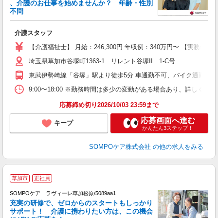
、介護のお仕事を始めませんか？ 年齢・性別
不問
物
介護スタッフ
未
分
【介護福祉士】 月給：246,300円 年収例：340万円〜 【実務
社
埼玉県草加市谷塚町1363-1 リレント谷塚II 1-C号
東武伊勢崎線「谷塚」駅より徒歩5分 車通勤不可、バイク通勤応相
9:00〜18:00 ※勤務時間は多少の変動がある場合あり、詳しく
応募締め切り2026/10/03 23:59まで
応募画面へ進む
キープ
かんたん3ステップ！
SOMPOケア株式会社
の他の求人をみる
【
草加市
正社員
SOMPOケア ラヴィーレ草加松原/5089aa1
充実の研修で、ゼロからのスタートもしっかり
サポート！ 介護に携わりたい方は、この機会