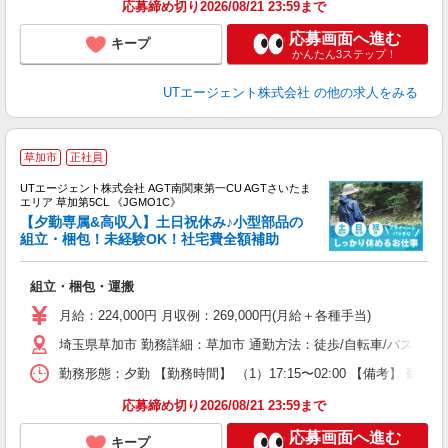
応募締め切り2026/08/21 23:59まで
応募画面へ進む
キープ
かんたん3ステップ！
UTエージェント株式会社
の他の求人をみる
草加市
正社員
UTエージェント株式会社 AGT南関東第一CU AGTさいたま
エリア 草加第5CL 《JGMO1C》
【夕勤専属&高収入】土日祝休み♪小型部品の
組立・梱包！未経験OK！社宅費全額補助
る
組立・梱包・運搬
入
場
月給：224,000円 月収例：269,000円(月給＋各種手当)
タ
埼玉県草加市 勤務詳細：草加市 通勤方法：徒歩/自転車/バス/電
休
場
勤務形態：夕勤 【勤務時間】 （1）17:15〜02:00 【備考】 
通
り
応募締め切り2026/08/21 23:59まで
応募画面へ進む
キープ