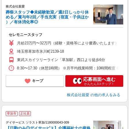
株式会社親愛
葬祭スタッフ◆未経験歓迎／週2日しっかり休
める／賞与年2回／手当充実（宿直・子供ほか
）／有休消化率◎
し
入
セレモニースタッフ
通
月給23万円〜32万円（経験・資格等により優遇いたします） ※未経
セ
埼玉県草加市氷川町2139-18
東武スカイツリーライン「草加駅」西口より徒歩6分
8:30〜17:30（休憩1時間） ※月平均残業時間：10時間程度
応募画面へ進む
キープ
かんたん3ステップ！
株式会社親愛
の他の求人をみる
▼
草加市
正社員
デイサービス ソラスト草加/1180000043-009
【日勤のみ◎デイサービス】介護福祉士の資格