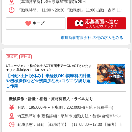
【草加営業所】埼玉県草加市稲荷5-29-6
「勤務時間」 11:00〜20:30 「勤務例」 11:00 出勤・点呼 11
応募画面へ進む
キープ
かんたん3ステップ！
市川商事有限会社
の他の求人をみる
草加市
正社員
UTエージェント株式会社 AGT南関東第一CU AGTさいたま
エリア 草加第2CL 《JGAH1C》
【日勤×土日祝休み】未経験OK♪調味料の計量
や機械操作など☆残業少なめ♪コツコツ繰り返
し作業
る
入
機械操作・計量・梱包・原材料投入・ラベル貼り
場
タ
月給：195,000円〜 月収例：202,000円(月給＋各種手当)
休
埼玉県草加市 勤務詳細：草加市 通勤方法：徒歩/自転車/バス/電車
場
通
勤務形態：日勤 【勤務時間】 （1）08:30〜17:00 【備考】 
り