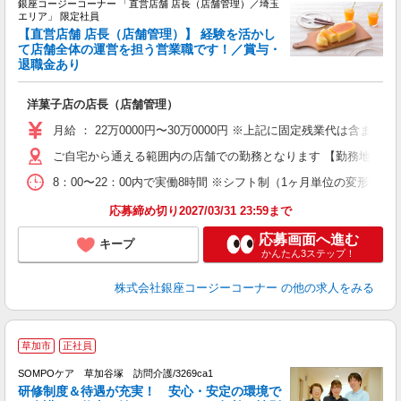
銀座コージーコーナー 「直営店舗 店長（店舗管理）／埼玉
エリア」 限定社員
【直営店舗 店長（店舗管理）】 経験を活かし
て店舗全体の運営を担う営業職です！／賞与・
退職金あり
定
洋菓子店の店長（店舗管理）
月給 ： 22万0000円〜30万0000円 ※上記に固定残業代は
ご自宅から通える範囲内の店舗での勤務となります 【勤務地の変
8：00〜22：00内で実働8時間 ※シフト制（1ヶ月単位の変形労働
応募締め切り2027/03/31 23:59まで
応募画面へ進む
キープ
かんたん3ステップ！
株式会社銀座コージーコーナー
の他の求人をみる
【
草加市
正社員
SOMPOケア 草加谷塚 訪問介護/3269ca1
研修制度＆待遇が充実！ 安心・安定の環境で