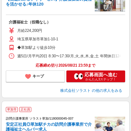
を活かせる♪年休120
活
介護福祉士（役職なし）
未
月給224,200円
埼玉県草加市草加1-10-1
◆草加駅より徒歩10分
週5日/月平均20日 8:30〜17:30/月,火,水,木,金,土 年間休日12
応募締め切り2026/08/21 23:59まで
応募画面へ進む
キープ
かんたん3ステップ！
株式会社ソラスト
の他の求人をみる
草加市
正社員
訪問介護事業所 ソラスト草加/1180000045-007
安定正社員◎草加駅チカの訪問介護事業所で介
護福祉士ヘルパー求人