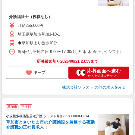
ス
介護福祉士（役職なし）
未
月給255,600円
埼玉県草加市草加1-10-1
◆草加駅より徒歩10分
週5日/月平均21日 9:00〜17:30/月,火,水,木,金,土,日 シフ
応募締め切り2026/08/21 23:59まで
応募画面へ進む
キープ
かんたん3ステップ！
株式会社ソラスト
の他の求人をみる
草加市
正社員
小規模多機能型居宅介護 ソラスト草加/1180000041-014
草加市とさいたま市の介護施設を兼務する夜勤
介護職の正社員求人！