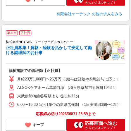
かんたん3ステップ！
有限会社ケーテック
の他の求人をみる
草加市
正社員
務
株式会社HITOWA フードサービスカンパニー
正社員募集！資格・経験を活かして安定して働
ける調理師のお仕事
食
の
福祉施設での調理師【正社員】
朝
e
月給23万1,000円〜26万円 ※給与は経験や前職給与に応じて決定
ALSOKケアホーム草加谷塚 （埼玉県草加市谷塚町1943-1）
迎
ル
東武伊勢崎線谷塚駅より 徒歩約11分
り
煙
6:00〜19:30 1か月単位の変形労働制 （1日実働5時間〜12時間） シフト例
食
応募締め切り2026/08/31 23:59まで
応募画面へ進む
キープ
かんたん3ステップ！