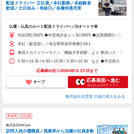
配送ドライバー 正社員／本社勤務／未経験者
歓迎／土日休み・有給◎／各種待遇充実
安
仏壇・仏具のルート配送ドライバー／2tオートマ車
未
土
月給280,000円 ◆中型免許あり＋30,000円 ◆試用期間3ヶ月（
本社（配送部）／埼玉県草加市青柳3-29-1
社
東武スカイツリーライン「獨協大学前駅」より 東武バス「青柳」バ
5:30〜14:30 / 6:00〜15:00 / 6:30〜15:30 など ◆平日勤
応募締め切り2026/08/31 23:59まで
応募画面へ進む
キープ
かんたん3ステップ！
株式会社光雲堂
の他の求人をみる
ア
草加市
正社員
リ
れ
株式会社ASCare
訪問入浴介護職員／異業界から活躍の社員多数