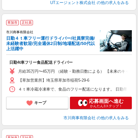
UTエージェント株式会社
の他の求人をみる
草加市
正社員
市川商事有限会社
日勤４ｔ車フリー運行ドライバー/社員寮完備/
未経験者歓迎/完全週休2日制/地場配送/50代以
上活躍中
環
日勤4t車フリー食品配送ドライバー
月給35万円〜45万円 （経験・勤務日数による） 【未来のキャ
【草加営業所】埼玉県草加市稲荷5-29-6
４ｔ車冷蔵冷凍車で、食品のフリー配送になります。 日勤帯・夜
応募画面へ進む
キープ
かんたん3ステップ！
市川商事有限会社
の他の求人をみる
草加市
正社員