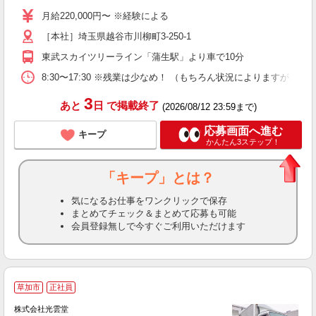
躍
月給220,000円〜 ※経験による
煙
［本社］埼玉県越谷市川柳町3-250-1
会
東武スカイツリーライン「蒲生駅」より車で10分
8:30〜17:30 ※残業は少なめ！ （もちろん状況によりますが、
3
あと
日
で掲載終了
(2026/08/12 23:59まで)
応募画面へ進む
キープ
かんたん3ステップ！
「キープ」とは？
気になるお仕事をワンクリックで保存
まとめてチェック＆まとめて応募も可能
会員登録無しで今すぐご利用いただけます
草加市
正社員
設
株式会社光雲堂