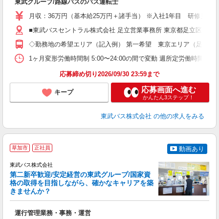
東武グループ/路線バスのバス運転士
職
卒
月収：36万円（基本給25万円＋諸手当） ※入社1年目 研修見習
ボ
業
■東武バスセントラル株式会社 足立営業事務所 東京都足立区伊興本町2
有
◇勤務地の希望エリア（記入例） 第一希望 東京エリア（足立・
あ
得
1ヶ月変形労働時間制 5:00〜24:00の間で変動 週所定労働
応募締め切り2026/09/30 23:59まで
応募画面へ進む
キープ
かんたん3ステップ！
東武バス株式会社
の他の求人をみる
草加市
正社員
動画あり
東武バス株式会社
第二新卒歓迎/安定経営の東武グループ/国家資
格の取得を目指しながら、確かなキャリアを築
きませんか？
き
運行管理業務・事務・運営
職