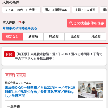
人気の条件
ミドル（40代～）活躍中
週2～3日勤務OK
主婦・主夫歓迎
週1
求人件数 :
89
件
この検索条件を保存
草加市の平均時給を見る
指定なし
新着順
時給順
日給順
月給順
【埼玉県】未経験者歓迎！週3日～OK！選べる時間帯！子育て
PR
中のママさんも多数活躍中！
草加市
正社員
株式会社エフジーエム
目
未経験OKの一般事務／月給22万円〜／年休10
5日以上／残業少なめ／長期連休充実／転勤な
し／学歴不問
加
一般事務
未