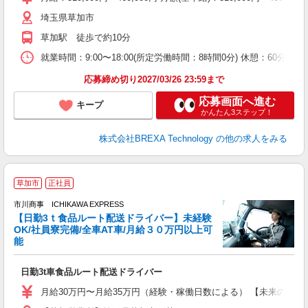
埼玉県草加市
草加駅 徒歩で約10分
就業時間：9:00〜18:00(所定労働時間：8時間0分) 休憩：6
応募締め切り2027/03/26 23:59まで
応募画面へ進む
キープ
かんたん3ステップ！
株式会社BREXA Technology
の他の求人をみる
草加市
正社員
市川商事 ICHIKAWA EXPRESS
【日勤3ｔ食品ルート配送ドライバー】未経験
OK/社員寮完備/全車AT車/月給３０万円以上可
能
修
日勤3t車食品ルート配送ドライバー
月給30万円〜月給35万円（経験・稼働日数による） 【未来のキ