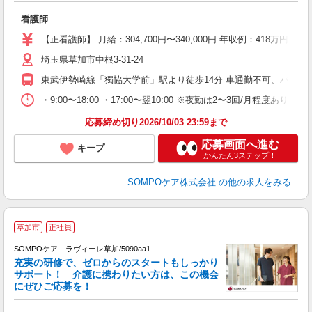
し
看護師
未
上
【正看護師】 月給：304,700円〜340,000円 年収例：41
通
埼玉県草加市中根3-31-24
東武伊勢崎線「獨協大学前」駅より徒歩14分 車通勤不可、バイク
・9:00〜18:00 ・17:00〜翌10:00 ※夜勤は2〜3回/月程度あります
応募締め切り2026/10/03 23:59まで
応募画面へ進む
キープ
かんたん3ステップ！
SOMPOケア株式会社
の他の求人をみる
草加市
正社員
SOMPOケア ラヴィーレ草加/5090aa1
充実の研修で、ゼロからのスタートもしっかり
サポート！ 介護に携わりたい方は、この機会
にぜひご応募を！
げ