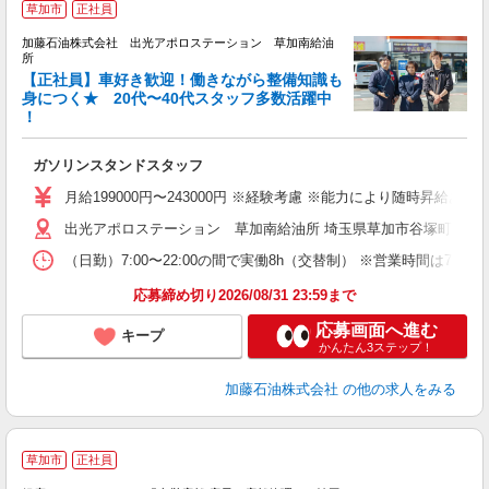
草加市
正社員
加藤石油株式会社 出光アポロステーション 草加南給油
所
【正社員】車好き歓迎！働きながら整備知識も
身につく★ 20代〜40代スタッフ多数活躍中
！
回
未
ガソリンスタンドスタッフ
ア
通
月給199000円〜243000円 ※経験考慮 ※能力により随時昇給
出光アポロステーション 草加南給油所 埼玉県草加市谷塚町1888-
（日勤）7:00〜22:00の間で実働8h（交替制） ※営業時間は7:0
応募締め切り2026/08/31 23:59まで
応募画面へ進む
キープ
かんたん3ステップ！
加藤石油株式会社
の他の求人をみる
草加市
正社員