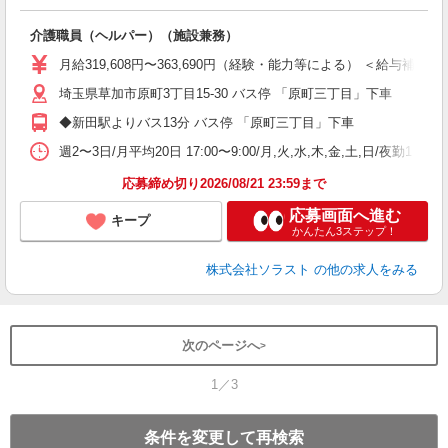
供
介護職員（ヘルパー）（施設兼務）
未
ア
月給319,608円〜363,690円（経験・能力等による） ＜給与補足＞夜
車
埼玉県草加市原町3丁目15-30 バス停 「原町三丁目」下車
◆新田駅よりバス13分 バス停 「原町三丁目」下車
週2〜3日/月平均20日 17:00〜9:00/月,火,水,木,金,土,日
応募締め切り2026/08/21 23:59まで
応募画面へ進む
キープ
かんたん3ステップ！
株式会社ソラスト
の他の求人をみる
次のページへ
1／3
条件を変更して再検索