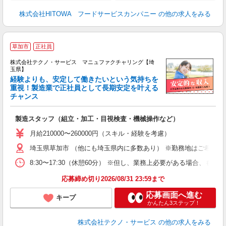
株式会社HITOWA フードサービスカンパニー
の他の求人をみる
草加市
正社員
株式会社テクノ・サービス マニュファクチャリング【埼
玉県】
経験よりも、安定して働きたいという気持ちを
重視！製造業で正社員として長期安定を叶える
チャンス
く
入
製造スタッフ（組立・加工・目視検査・機械操作など）
未
あ
月給210000〜260000円（スキル・経験を考慮）
遣
埼玉県草加市 （他にも埼玉県内に多数あり） ※勤務地はご希望を
8:30〜17:30（休憩60分） ※但し、業務上必要がある場合
応募締め切り2026/08/31 23:59まで
応募画面へ進む
キープ
かんたん3ステップ！
株式会社テクノ・サービス
の他の求人をみる