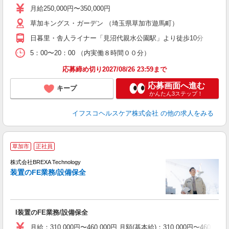
タ
月給250,000円〜350,000円
賞
草加キングス・ガーデン （埼玉県草加市遊馬町）
日暮里・舎人ライナー「見沼代親水公園駅」より徒歩10分
度
5：00〜20：00 （内実働８時間００分）
応募締め切り2027/08/26 23:59まで
応募画面へ進む
キープ
かんたん3ステップ！
イフスコヘルスケア株式会社
の他の求人をみる
◆
草加市
正社員
株式会社BREXA Technology
装置のFE業務/設備保全
職
I装置のFE業務/設備保全
月給：310,000円〜460,000円 月額(基本給)：310,00