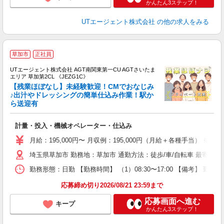
かんたん3ステップ！
UTエージェント株式会社
の他の求人をみる
草加市
正社員
UTエージェント株式会社 AGT南関東第一CU AGTさいたま
エリア 草加第2CL 《JEZG1C》
【残業ほぼなし】未経験歓迎！CMでおなじみ
♪出汁やドレッシングの簡単仕込み作業！駅か
ら送迎有
る
入
計量・投入・機械オペレーター・仕込み
場
タ
月給：195,000円〜 月収例：195,000円（月給＋各種手当） ※基
休
埼玉県草加市 勤務地：草加市 通勤方法：徒歩/車/自転車 最寄り駅：
場
通
勤務形態：日勤 【勤務時間】 （1）08:30〜17:00 【備考】 
り
応募締め切り2026/08/21 23:59まで
応募画面へ進む
キープ
かんたん3ステップ！