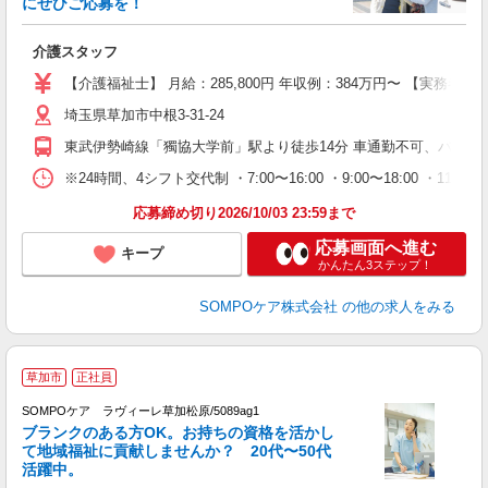
にぜひご応募を！
師
介護スタッフ
未
上
【介護福祉士】 月給：285,800円 年収例：384万円〜 【実務
通
埼玉県草加市中根3-31-24
東武伊勢崎線「獨協大学前」駅より徒歩14分 車通勤不可、バイク
※24時間、4シフト交代制 ・7:00〜16:00 ・9:00〜18:00 ・11:00〜20
応募締め切り2026/10/03 23:59まで
応募画面へ進む
キープ
かんたん3ステップ！
SOMPOケア株式会社
の他の求人をみる
草加市
正社員
SOMPOケア ラヴィーレ草加松原/5089ag1
ブランクのある方OK。お持ちの資格を活かし
て地域福祉に貢献しませんか？ 20代〜50代
活躍中。