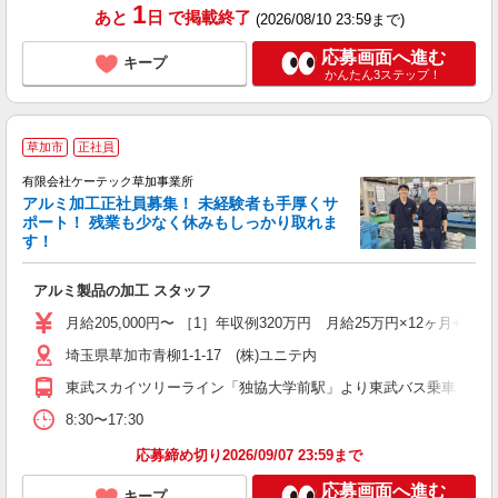
1
あと
日
で掲載終了
(2026/08/10 23:59まで)
応募画面へ進む
キープ
かんたん3ステップ！
草加市
正社員
有限会社ケーテック草加事業所
アルミ加工正社員募集！ 未経験者も手厚くサ
ポート！ 残業も少なく休みもしっかり取れま
が
す！
未
アルミ製品の加工 スタッフ
月給205,000円〜 ［1］年収例320万円 月給25万円×12ヶ
埼玉県草加市青柳1-1-17 (株)ユニテ内
東武スカイツリーライン「独協大学前駅」より東武バス乗車 「弁天
8:30〜17:30
応募締め切り2026/09/07 23:59まで
応募画面へ進む
キープ