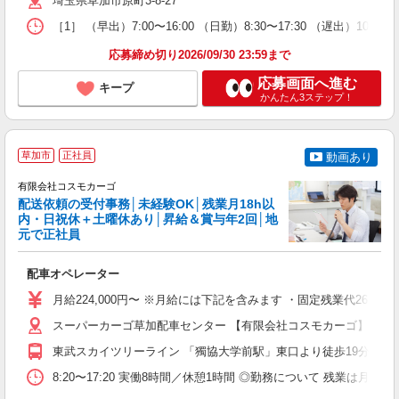
埼玉県草加市原町3-8-27
［1］ （早出）7:00〜16:00 （日勤）8:30〜17:30 （遅出）10:00〜
応募締め切り2026/09/30 23:59まで
応募画面へ進む
キープ
かんたん3ステップ！
草加市
正社員
動画あり
動
有限会社コスモカーゴ
配送依頼の受付事務│未経験OK│残業月18h以
内・日祝休＋土曜休あり│昇給＆賞与年2回│地
元で正社員
対
配車オペレーター
入
与
月給224,000円〜 ※月給には下記を含みます ・固定残業代26,20
な
族
スーパーカーゴ草加配車センター 【有限会社コスモカーゴ】 埼玉県
東武スカイツリーライン 「獨協大学前駅」東口より徒歩19分 ◎
8:20〜17:20 実働8時間／休憩1時間 ◎勤務について 残業は