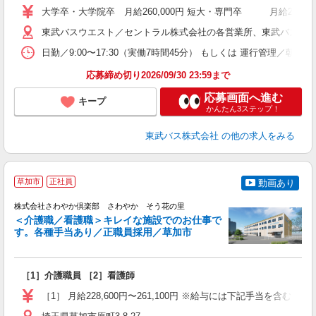
卒
大学卒・大学院卒 月給260,000円 短大・専門卒 月給240
ボ
場
東武バスウエスト／セントラル株式会社の各営業所、東武バス日光株式会
勤
日勤／9:00〜17:30（実働7時間45分） もしくは 運行管理／
応募締め切り2026/09/30 23:59まで
典
応募画面へ進む
キープ
かんたん3ステップ！
東武バス株式会社
の他の求人をみる
草加市
正社員
動画あり
株式会社さわやか倶楽部 さわやか そう花の里
＜介護職／看護職＞キレイな施設でのお仕事で
す。各種手当あり／正職員採用／草加市
い
ボ
［1］介護職員 ［2］看護師
［1］ 月給228,600円〜261,100円 ※給与には下記手当を含む ・