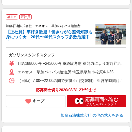
草加市
正社員
加藤石油株式会社 エネオス 草加バイパス給油所
【正社員】車好き歓迎！働きながら整備知識も
身につく★ 20代〜40代スタッフ多数活躍中
！
回
ガソリンスタンドスタッフ
未
ア
月給199000円〜243000円 ※経験考慮 ※能力により随時昇給
通
エネオス 草加バイパス給油所 埼玉県草加市松原4-1-35
（日勤）7:00〜22:00の間で実働8h（交替制） ※営業時間は7:0
応募締め切り2026/08/31 23:59まで
応募画面へ進む
キープ
かんたん3ステップ！
加藤石油株式会社
の他の求人をみる