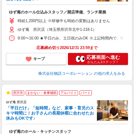
き
ゆず庵のホール仕込みスタッフ／開店準備、ランチ業務
入
活
時給1,200円以上 ※研修中も時給の変動はありません
（
ゆず庵 所沢店（埼玉県所沢市北中1-218-1）
中
自
9:00〜16:00 ★平日のみ、土日祝のみOK ※上記時間内で
業
食
応募締め切り2026/12/31 23:59まで
応募画面へ進む
キープ
かんたん3ステップ！
株式会社物語コーポレーション
の他の求人をみる
所沢市
まかない・食事補助
アルバイト
パート
★
ゆず庵 所沢店
「平日だけ」「短時間」など、家事・育児のス
キマ時間に！お子さんの長期休暇に合わせたお
休みもOKです♪
の
ゆず庵のホール・キッチンスタッフ
入