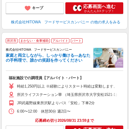
応募画面へ進む
キープ
かんたん3ステップ！
株式会社HITOWA フードサービスカンパニー
の他の求人をみる
所沢市
まかない・食事補助
アルバイト
パート
ー
株式会社HITOWA フードサービスカンパニー
家庭と両立しながら、しっかり働ける―あなた
の手料理で、誰かの笑顔を作ってください
て
福祉施設での調理員【アルバイト・パート】
朝
面
時給1,250円以上 ※経験によりスタート時給は変動します。 ※
所沢ライフステーション華 （埼玉県所沢市大字安松1521-1）
フ
ダ
JR武蔵野線東所沢駅よりバス「安松」下車2分
分
6:00〜12:00 休憩30分 週2日〜
補
応募締め切り2026/08/31 23:59まで