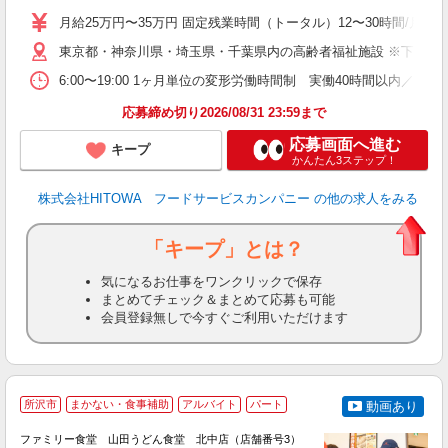
活
月給25万円〜35万円 固定残業時間（トータル）12〜30時間/月 固
K
東京都・神奈川県・埼玉県・千葉県内の高齢者福祉施設 ※下記4
典
6:00〜19:00 1ヶ月単位の変形労働時間制 実働40時間以内／週平均 
応募締め切り2026/08/31 23:59まで
応募画面へ進む
キープ
かんたん3ステップ！
株式会社HITOWA フードサービスカンパニー
の他の求人をみる
「キープ」とは？
気になるお仕事をワンクリックで保存
まとめてチェック＆まとめて応募も可能
会員登録無しで今すぐご利用いただけます
所沢市
まかない・食事補助
アルバイト
パート
動画あり
ファミリー食堂 山田うどん食堂 北中店（店舗番号3）