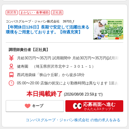
所沢市
まかない・食事補助
正社員
コンパスグループ・ジャパン株式会社 39703_f
【年間休日126日】長期で安定して活躍出来る
環境をご用意しております。【待遇充実】
目
調理師責任者【正社員】
入
卒
月給30万円〜35万円 試用期間中 月給30万円〜35万円(試用期
ミ
健寿園 （埼玉県所沢市北中２－３０１－１）
あ
休
西武池袋線「狭山ケ丘駅」から徒歩18分
通
05:00〜20:00 店舗の状況により勤務時間は異なります 1週あたり4
本日掲載終了
(2026/08/08 23:59まで)
応募画面へ進む
キープ
かんたん3ステップ！
コンパスグループ・ジャパン株式会社
の他の求人をみる