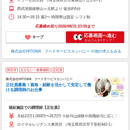
イリーゼ所沢西 （埼玉県所沢市東狭山ケ丘1-57-1）
迎
ル
西武池袋線狭山ヶ丘駅より 徒歩約5分
り
煙
14:30〜18:15 週2〜 時間帯は固定 シフト制
食
応募締め切り2026/08/31 23:59まで
応募画面へ進む
キープ
かんたん3ステップ！
株式会社HITOWA フードサービスカンパニー
の他の求人をみる
所沢市
まかない・食事補助
正社員
務
株式会社HITOWA フードサービスカンパニー
正社員募集！資格・経験を活かして安定して働
ける調理師のお仕事
食
の
福祉施設での調理師【正社員】
朝
e
月給23万1,000円〜26万円 ※給与は経験や前職給与に応じて決定
ロイヤルレジデンス東所沢 （埼玉県所沢市下安松942-1）
迎
ル