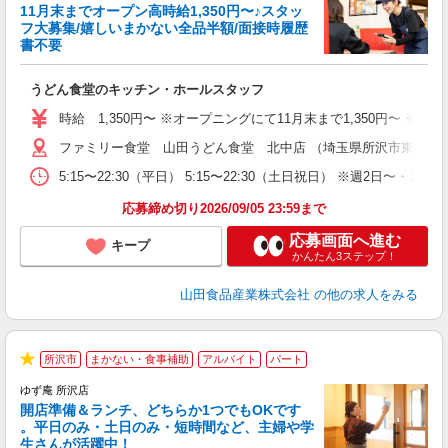
11月末までオープン高時給1,350円〜♪スタッ
フ大募集/嬉しいまかない全品半額/面接時履歴
書不要
お
うどん食堂のキッチン・ホールスタッフ
未
車
時給 1,350円〜 ※オープニングにて11月末まで1,350円〜 ※12月
り
ファミリー食堂 山田うどん食堂 北中店 （埼玉県所沢市東狭山ヶ丘4
5:15〜22:30（平日） 5:15〜22:30（土日祝日） ※週2
応募締め切り2026/09/05 23:59まで
応募画面へ進む
キープ
かんたん3ステップ！
山田食品産業株式会社
の他の求人をみる
所沢市
まかない・食事補助
アルバイト
パート
★
ゆず庵 所沢店
開店準備＆ランチ、どちらか1つでもOKです
。平日のみ・土日のみ・短時間など、主婦や学
生さんが活躍中！