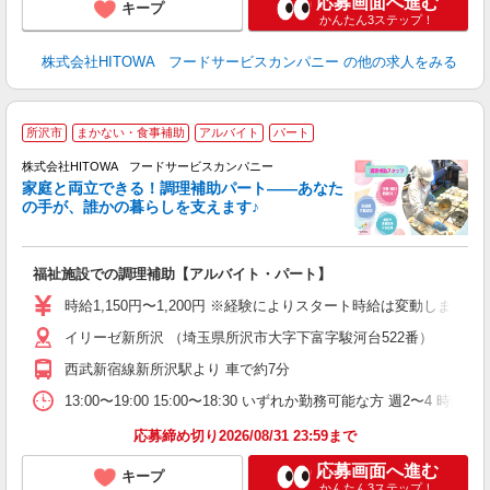
応募画面へ進む
キープ
かんたん3ステップ！
株式会社HITOWA フードサービスカンパニー
の他の求人をみる
所沢市
まかない・食事補助
アルバイト
パート
調
株式会社HITOWA フードサービスカンパニー
家庭と両立できる！調理補助パート――あなた
の手が、誰かの暮らしを支えます♪
し
ン
福祉施設での調理補助【アルバイト・パート】
昼
W
時給1,150円〜1,200円 ※経験によりスタート時給は変動し
イリーゼ新所沢 （埼玉県所沢市大字下富字駿河台522番）
迎
ル
西武新宿線新所沢駅より 車で約7分
り
煙
13:00〜19:00 15:00〜18:30 いずれか勤務可能な方 週2〜4 時
食
応募締め切り2026/08/31 23:59まで
応募画面へ進む
キープ
かんたん3ステップ！