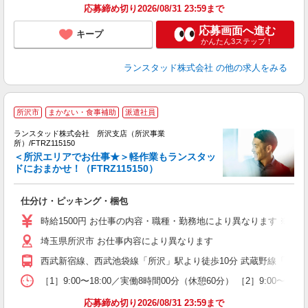
応募締め切り2026/08/31 23:59まで
応募画面へ進む
キープ
かんたん3ステップ！
ランスタッド株式会社
の他の求人をみる
所沢市
まかない・食事補助
派遣社員
ランスタッド株式会社 所沢支店（所沢事業
所）/FTRZ115150
＜
＜所沢エリアでお仕事★＞軽作業もランスタッ
未
ドにおまかせ！（FTRZ115150）
入
内
仕分け・ピッキング・梱包
時給1500円 お仕事の内容・職種・勤務地により異なります ※交
埼玉県所沢市 お仕事内容により異なります
西武新宿線、西武池袋線「所沢」駅より徒歩10分 武蔵野線「東所
［1］9:00〜18:00／実働8時間00分（休憩60分） ［2］9:0
応募締め切り2026/08/31 23:59まで