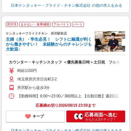
日本ケンタッキー・フライド・チキン株式会社
の他の求人をみる
所沢市
まかない・食事補助
アルバイト
パート
ケンタッキーフライドチキン 所沢駅前店
主婦（夫）・学生必見！ シフトに融通が利く
から働きやすい！ 未経験からのチャレンジも
大歓迎♪
見
カウンター・キッチンスタッフ ＜優先募集日時＞土日祝 フルタイム
未
ダ
時給1150円
昇
埼玉県所沢市日吉町2-2
上
か
所沢駅から徒歩3分
【勤務時間】9:00〜23:00／3時間以上 【出勤日数】週2日以
応募締め切り2026/08/19 23:59まで
応募画面へ進む
キープ
かんたん3ステップ！
日本ケンタッキー・フライド・チキン株式会社
の他の求人をみる