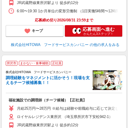
JR武蔵野線東所沢駅より 徒歩約12分
り
煙
6:00〜19:30 1か月単位の変形労働制 （1日実働5時間〜12時間） シフト例
食
応募締め切り2026/08/31 23:59まで
応募画面へ進む
キープ
かんたん3ステップ！
株式会社HITOWA フードサービスカンパニー
の他の求人をみる
所沢市
まかない・食事補助
正社員
株式会社HITOWA フードサービスカンパニー
調理経験をマネジメントに活かそう！現場を支
えるチーフ候補募集！！
の
福祉施設での調理師（チーフ候補）【正社員】
朝
e
月給25万円〜28万円 ※給与は経験や前職給与に応じて決定します。
ロイヤルレジデンス東所沢 （埼玉県所沢市下安松942-1）
迎
ル
JR武蔵野線東所沢駅より 徒歩約12分
り