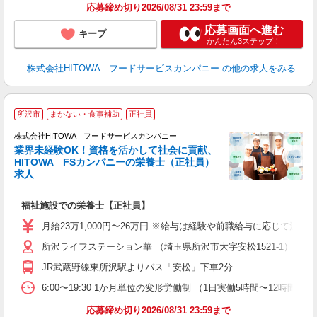
応募締め切り2026/08/31 23:59まで
応募画面へ進む
キープ
かんたん3ステップ！
株式会社HITOWA フードサービスカンパニー
の他の求人をみる
健
所沢市
まかない・食事補助
正社員
株式会社HITOWA フードサービスカンパニー
に
業界未経験OK！資格を活かして社会に貢献、
HITOWA FSカンパニーの栄養士（正社員）
求人
じ
福祉施設での栄養士【正社員】
朝
e
月給23万1,000円〜26万円 ※給与は経験や前職給与に応じて決定
所沢ライフステーション華 （埼玉県所沢市大字安松1521-1）
迎
ル
JR武蔵野線東所沢駅よりバス「安松」下車2分
り
煙
6:00〜19:30 1か月単位の変形労働制 （1日実働5時間〜12時間） シフト例
食
応募締め切り2026/08/31 23:59まで