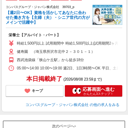
コンパスグループ・ジャパン株式会社 39703_p
く
【週2日〜OK】資格を活かしてあなたに合わ
せた働き方を【主婦（夫）・シニア世代の方が
メインで活躍中】
大
栄養士【アルバイト・パート】
入
歓
時給1,500円以上 試用期間中 時給1,500円以上(試用期間2ヶ月
～
健寿園 （埼玉県所沢市北中２－３０１－１）
用
シ
西武池袋線「狭山ケ丘駅」から徒歩18分
迎
ク
05:00〜14:00 10:00〜19:00 週2日、1日3時間〜OK 平日、
本日掲載終了
(2026/08/08 23:59まで)
応募画面へ進む
キープ
かんたん3ステップ！
コンパスグループ・ジャパン株式会社
の他の求人をみる
次のページへ