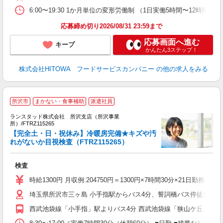
煙
6:00〜19:30 1か月単位の変形労働制 （1日実働5時間〜12時間） シフト例
食
応募締め切り2026/08/31 23:59まで
応募画面へ進む
キープ
かんたん3ステップ！
株式会社HITOWA フードサービスカンパニー
の他の求人をみる
所沢市
まかない・食事補助
派遣社員
ランスタッド株式会社 所沢支店（所沢事業
所）/FTRZ115265
【完全土・日・祝休み】冷暖房完備★キズや汚
0
れがないか目視検査（FTRZ115265）
の
未
検査
時給1300円 月収例:204750円＝1300円×7時間30分×21
埼玉県所沢市三ヶ島 小手指駅からバス4分、誓詞橋バス停徒歩11分
西武池袋線「小手指」駅よりバス4分 西武池袋線「狭山ケ丘」駅よ