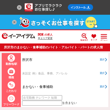
関東
の求人
▼エリア変更
所沢市のまかない・食事補助のバイト・アルバイト・パートの求人情
報一覧
所沢市
選択
勤務地/駅
未設定
例）食品、事務、アパレル
選択
職種
まかない・食事補助
選択
こだわり
を含まない
フリーワード