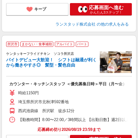
応募画面へ進む
キープ
かんたん3ステップ！
ランスタッド株式会社
の他の求人をみる
所沢市
まかない・食事補助
アルバイト
パート
ケンタッキーフライドチキン ソコラ所沢店
バイトデビュー大歓迎！ シフトは融通が利く
から働きやすさ◎ 髪型・髪色自由
立
カウンター・キッチンスタッフ ＜優先募集日時＞平日（月〜金） 18:00〜
未
～
時給1150円
2
埼玉県所沢市北秋津592番地
ル
補
西武池袋線 所沢駅 徒歩12分
【勤務時間】8:00〜22:00／3時間以上 【出勤日数】週2日以
応募締め切り2026/08/19 23:59まで