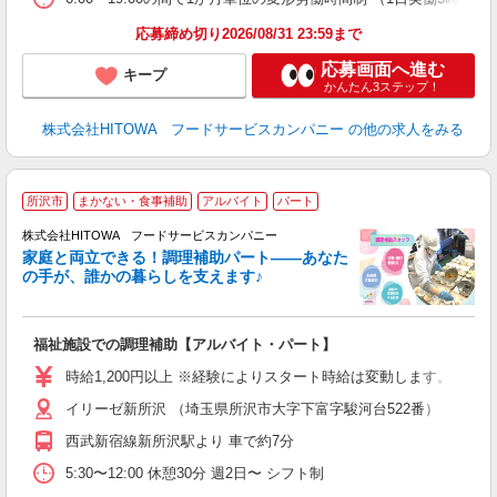
食
応募締め切り2026/08/31 23:59まで
応募画面へ進む
キープ
かんたん3ステップ！
株式会社HITOWA フードサービスカンパニー
の他の求人をみる
所沢市
まかない・食事補助
アルバイト
パート
調
株式会社HITOWA フードサービスカンパニー
家庭と両立できる！調理補助パート――あなた
の手が、誰かの暮らしを支えます♪
し
ン
福祉施設での調理補助【アルバイト・パート】
朝
接
時給1,200円以上 ※経験によりスタート時給は変動します。 ※
者
イリーゼ新所沢 （埼玉県所沢市大字下富字駿河台522番）
リ
ー
西武新宿線新所沢駅より 車で約7分
煙
5:30〜12:00 休憩30分 週2日〜 シフト制
助