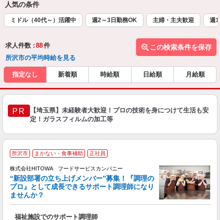
人気の条件
ミドル（40代～）活躍中
週2～3日勤務OK
主婦・主夫歓迎
週1
求人件数 :
88
件
この検索条件を保存
所沢市の平均時給を見る
指定なし
新着順
時給順
日給順
月給順
【埼玉県】未経験者大歓迎！プロの技術を身につけて生活も安
PR
定！ガラスフィルムの加工等
所沢市
まかない・食事補助
正社員
株式会社HITOWA フードサービスカンパニー
“新設部署の立ち上げメンバー”募集！『調理の
プロ』として成長できるサポート調理師になり
ませんか？
す
福祉施設でのサポート調理師
経