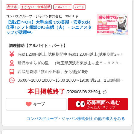
所沢市
まかない・食事補助
アルバイト
パート
コンパスグループ・ジャパン株式会社 39701_p
く
【週2日〜OK】大手企業での長期・安定のお
仕事♪シフト相談OK♪主婦（夫）・シニアスタ
ッフが活躍中♪
大
調理補助【アルバイト・パート】
入
歓
時給1,200円以上 試用期間中 時給1,200円以上(試用期間2ヶ月
～
所沢やすらぎの里 （埼玉県所沢市東狭山ヶ丘５－９２８－１）
用
～
西武池袋線「狭山ケ丘駅」から徒歩18分
務
バ
06:00〜10:00 10:00〜15:00 16:00〜19:30 週2日、1日3時
助
本日掲載終了
(2026/08/08 23:59まで)
応募画面へ進む
キープ
かんたん3ステップ！
コンパスグループ・ジャパン株式会社
の他の求人をみる