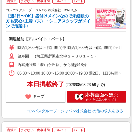
所沢市
まかない・食事補助
アルバイト
パート
コンパスグループ・ジャパン株式会社 39703_p
く
【週2日〜OK】盛付けメインなので未経験の
方も安心♪主婦（夫）・シニアスタッフがメイ
ンで活躍中♪
大
調理補助【アルバイト・パート】
入
歓
時給1,200円以上 試用期間中 時給1,200円以上(試用期間2ヶ月
～
健寿園 （埼玉県所沢市北中２－３０１－１）
用
～
西武池袋線「狭山ケ丘駅」から徒歩18分
務
バ
05:30〜10:00 10:00〜15:00 16:00〜19:30 週2日、1日3時
助
本日掲載終了
(2026/08/08 23:59まで)
応募画面へ進む
キープ
かんたん3ステップ！
コンパスグループ・ジャパン株式会社
の他の求人をみる
所沢市
まかない・食事補助
アルバイト
パート