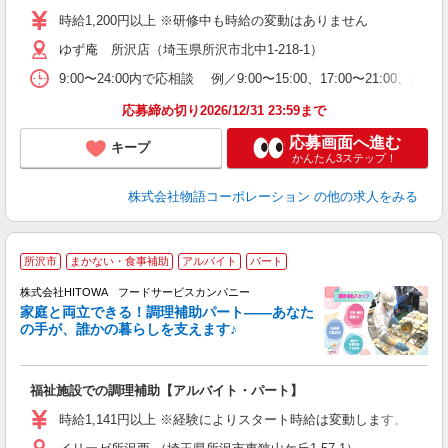
学
時給1,200円以上 ※研修中も時給の変動はありません
活
ゆず庵 所沢店（埼玉県所沢市北中1-218-1）
短
の
9:00〜24:00内で応相談 例／9:00〜15:00、17:00
ル
特
応募締め切り2026/12/31 23:59まで
応募画面へ進む
キープ
かんたん3ステップ！
株式会社物語コーポレーション
の他の求人をみる
所沢市
まかない・食事補助
アルバイト
パート
調
株式会社HITOWA フードサービスカンパニー
家庭と両立できる！調理補助パート――あなた
の手が、誰かの暮らしを支えます♪
し
ン
福祉施設での調理補助【アルバイト・パート】
昼
W
時給1,141円以上 ※経験によりスタート時給は変動します。 ※