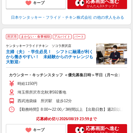
応募画面へ進む
キープ
かんたん3ステップ！
日本ケンタッキー・フライド・チキン株式会社
の他の求人をみる
所沢市
まかない・食事補助
アルバイト
パート
ケンタッキーフライドチキン ソコラ所沢店
主婦（夫）・学生必見！ シフトに融通が利く
から働きやすい！ 未経験からのチャレンジも
大歓迎♪
見
カウンター・キッチンスタッフ ＜優先募集日時＞平日（月〜金） 18:00〜
未
～
時給1150円
2
埼玉県所沢市北秋津592番地
ル
補
西武池袋線 所沢駅 徒歩12分
【勤務時間】8:00〜22:00／3時間以上 【出勤日数】週2日以
応募締め切り2026/08/19 23:59まで
応募画面へ進む
キープ
かんたん3ステップ！