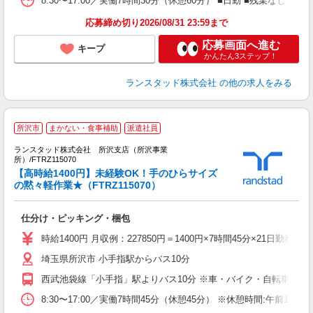
8:30〜17:00／実働7時間30分（休憩60分） ■日勤 ■残業な
応募締め切り2026/08/31 23:59まで
応募画面へ進む
キープ
かんたん3ステップ！
ランスタッド株式会社
の他の求人をみる
所沢市
まかない・食事補助
派遣社員
ランスタッド株式会社 所沢支店（所沢事業
所）/FTRZ115070
【高時給1400円】未経験OK！手のひらサイズ
の
の黙々軽作業★（FTRZ115070）
層
未
仕分け・ピッキング・梱包
時給1400円 月収例：227850円＝1400円×7時間45分×21
埼玉県所沢市 小手指駅からバス10分
西武池袋線「小手指」駅よりバス10分 ※車・バイク・自転車通勤
8:30〜17:00／実働7時間45分（休憩45分） ※休憩時間:午