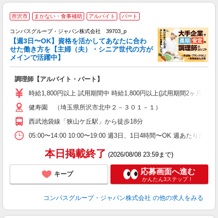
所沢市
まかない・食事補助
アルバイト
パート
コンパスグループ・ジャパン株式会社 39703_p
く
【週3日〜OK】資格を活かしてあなたに合わ
せた働き方を【主婦（夫）・シニア世代の方が
メインで活躍中】
大
調理師【アルバイト・パート】
入
歓
時給1,800円以上 試用期間中 時給1,800円以上(試用期間2ヶ月
～
健寿園 （埼玉県所沢市北中２－３０１－１）
用
～
西武池袋線「狭山ケ丘駅」から徒歩18分
車
い
05:00〜14:00 10:00〜19:00 週3日、1日4時間〜OK 週あたり最
本日掲載終了
(2026/08/08 23:59まで)
応募画面へ進む
キープ
かんたん3ステップ！
コンパスグループ・ジャパン株式会社
の他の求人をみる