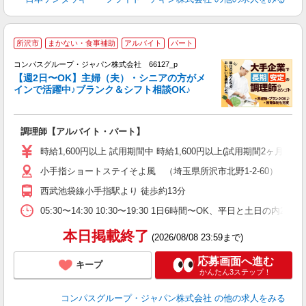
所沢市
まかない・食事補助
アルバイト
パート
コンパスグループ・ジャパン株式会社 66127_p
く
【週2日〜OK】主婦（夫）・シニアの方がメ
インで活躍中♪ブランク＆シフト相談OK♪
大
調理師【アルバイト・パート】
入
歓
時給1,600円以上 試用期間中 時給1,600円以上(試用期間2ヶ月
～
小手指ショートステイそよ風 （埼玉県所沢市北野1-2-60）
用
週
西武池袋線小手指駅より 徒歩約13分
煙
事
05:30〜14:30 10:30〜19:30 1日6時間〜OK、平日と土日の内
本日掲載終了
(2026/08/08 23:59まで)
応募画面へ進む
キープ
かんたん3ステップ！
コンパスグループ・ジャパン株式会社
の他の求人をみる