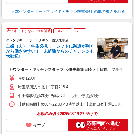
日本ケンタッキー・フライド・チキン株式会社
の他の求人をみる
所沢市
まかない・食事補助
アルバイト
パート
ケンタッキーフライドチキン 所沢北中店
主婦（夫）・学生必見！ シフトに融通が利く
から働きやすい！ 未経験からのチャレンジも
大歓迎♪
見
カウンター・キッチンスタッフ ＜優先募集日時＞土日祝 フルタイム
未
ダ
時給1200円
昇
埼玉県所沢市北中1丁目218-4
K
保
小手指駅徒歩20分 西武バス「北中」停徒歩1分
【勤務時間】9:00〜22:00／3時間以上 【出勤日数】週1日以
応募締め切り2026/08/19 23:59まで
応募画面へ進む
キープ
かんたん3ステップ！