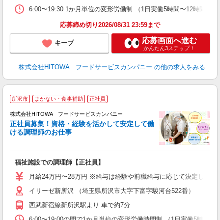
煙
6:00〜19:30 1か月単位の変形労働制 （1日実働5時間〜12時間） シフト例
食
応募締め切り2026/08/31 23:59まで
応募画面へ進む
キープ
かんたん3ステップ！
株式会社HITOWA フードサービスカンパニー
の他の求人をみる
所沢市
まかない・食事補助
正社員
務
株式会社HITOWA フードサービスカンパニー
正社員募集！資格・経験を活かして安定して働
ける調理師のお仕事
食
の
福祉施設での調理師【正社員】
朝
e
月給24万円〜28万円 ※給与は経験や前職給与に応じて決定します。
イリーゼ新所沢 （埼玉県所沢市大字下富字駿河台522番）
迎
ル
西武新宿線新所沢駅より 車で約7分
り
煙
6:00〜19:00の間で1か月単位の変形労働時間制 （1日実働5時間〜12時間） 