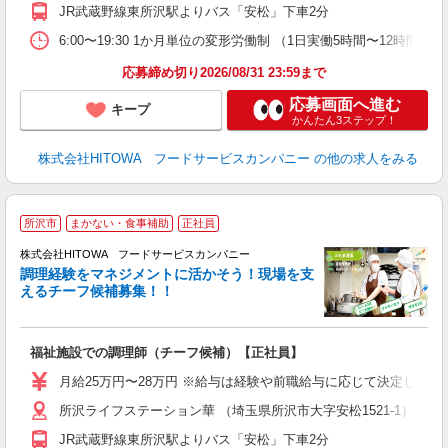
ル
JR武蔵野線東所沢駅よりバス「安松」下車2分
り
煙
6:00〜19:30 1か月単位の変形労働制 （1日実働5時間〜12時間） シフト例
食
応募締め切り2026/08/31 23:59まで
応募画面へ進む
キープ
かんたん3ステップ！
株式会社HITOWA フードサービスカンパニー
の他の求人をみる
所沢市
まかない・食事補助
正社員
株式会社HITOWA フードサービスカンパニー
調理経験をマネジメントに活かそう！現場を支
えるチーフ候補募集！！
の
福祉施設での調理師（チーフ候補）【正社員】
朝
e
月給25万円〜28万円 ※給与は経験や前職給与に応じて決定します。
所沢ライフステーション華 （埼玉県所沢市大字安松1521-1）
迎
ル
JR武蔵野線東所沢駅よりバス「安松」下車2分
り