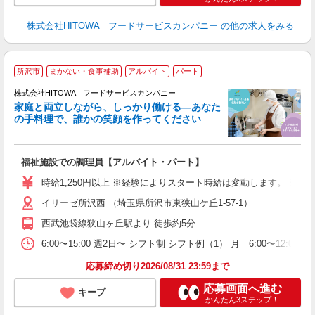
株式会社HITOWA フードサービスカンパニー
の他の求人をみる
所沢市
まかない・食事補助
アルバイト
パート
ー
株式会社HITOWA フードサービスカンパニー
家庭と両立しながら、しっかり働ける―あなた
の手料理で、誰かの笑顔を作ってください
て
福祉施設での調理員【アルバイト・パート】
朝
接
時給1,250円以上 ※経験によりスタート時給は変動します。 ※
者
イリーゼ所沢西 （埼玉県所沢市東狭山ケ丘1-57-1）
リ
ー
西武池袋線狭山ヶ丘駅より 徒歩約5分
煙
6:00〜15:00 週2日〜 シフト制 シフト例（1） 月 6:00〜12:
助
応募締め切り2026/08/31 23:59まで
応募画面へ進む
キープ
かんたん3ステップ！