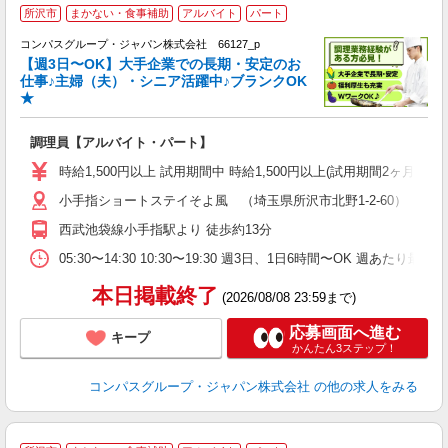
所沢市
まかない・食事補助
アルバイト
パート
コンパスグループ・ジャパン株式会社 66127_p
く
【週3日〜OK】大手企業での長期・安定のお
仕事♪主婦（夫）・シニア活躍中♪ブランクOK
★
大
調理員【アルバイト・パート】
入
歓
時給1,500円以上 試用期間中 時給1,500円以上(試用期間2ヶ月
～
小手指ショートステイそよ風 （埼玉県所沢市北野1-2-60）
用
シ
西武池袋線小手指駅より 徒歩約13分
副
05:30〜14:30 10:30〜19:30 週3日、1日6時間〜OK 週あたり最
本日掲載終了
(2026/08/08 23:59まで)
応募画面へ進む
キープ
かんたん3ステップ！
コンパスグループ・ジャパン株式会社
の他の求人をみる