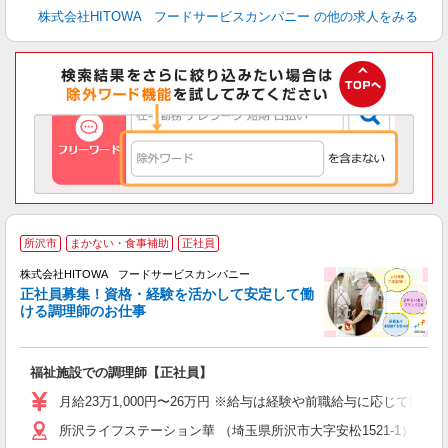
株式会社HITOWA フードサービスカンパニー
の他の求人をみる
所沢市
まかない・食事補助
正社員
務
株式会社HITOWA フードサービスカンパニー
正社員募集！資格・経験を活かして安定して働
ける調理師のお仕事
食
の
福祉施設での調理師【正社員】
朝
e
月給23万1,000円〜26万円 ※給与は経験や前職給与に応じて決定
所沢ライフステーション華 （埼玉県所沢市大字安松1521-1）
迎