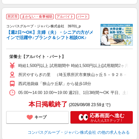
所沢市
まかない・食事補助
アルバイト
パート
コンパスグループ・ジャパン株式会社 39701_p
く
【週2日〜OK】主婦（夫）・シニアの方がメ
インで活躍中♪ブランク＆シフト相談OK♪
大
栄養士【アルバイト・パート】
入
歓
時給1,500円以上 試用期間中 時給1,500円以上(試用期間2ヶ月
～
所沢やすらぎの里 （埼玉県所沢市東狭山ヶ丘５－９２８－１）
用
シ
西武池袋線「狭山ケ丘駅」から徒歩18分
迎
ク
05:00〜14:00 10:00〜19:00 週2日、1日3時間〜OK 平日、
本日掲載終了
(2026/08/08 23:59まで)
応募画面へ進む
キープ
かんたん3ステップ！
コンパスグループ・ジャパン株式会社
の他の求人をみる