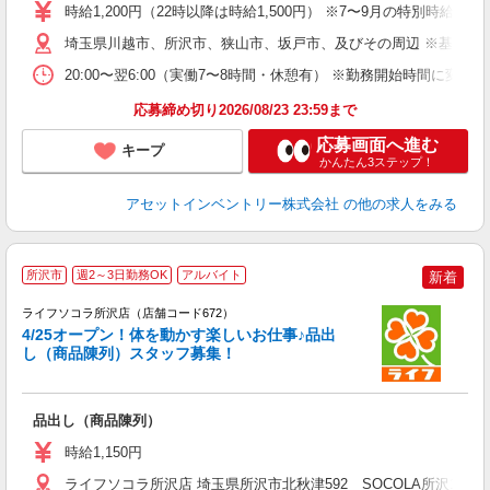
学
時給1,200円（22時以降は時給1,500円） ※7〜9月の特別時
日
埼玉県川越市、所沢市、狭山市、坂戸市、及びその周辺 ※基本直
給
20:00〜翌6:00（実働7〜8時間・休憩有） ※勤務開始時間に
応募締め切り2026/08/23 23:59まで
応募画面へ進む
キープ
かんたん3ステップ！
アセットインベントリー株式会社
の他の求人をみる
所沢市
週2～3日勤務OK
アルバイト
新着
ライフソコラ所沢店（店舗コード672）
4/25オープン！体を動かす楽しいお仕事♪品出
し（商品陳列）スタッフ募集！
品出し（商品陳列）
未
ダ
時給1,150円
昇
K
ライフソコラ所沢店 埼玉県所沢市北秋津592 SOCOLA所沢1階