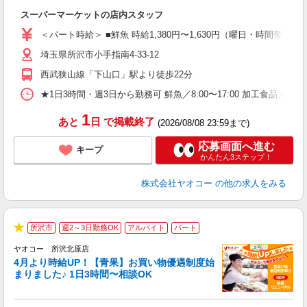
わ
スーパーマーケットの店内スタッフ
未
ア
＜パート時給＞ ■鮮魚 時給1,380円〜1,630円（曜日・時間帯による
短
埼玉県所沢市小手指南4-33-12
り
西武狭山線「下山口」駅より徒歩22分
★1日3時間・週3日から勤務可 鮮魚／8:00〜17:00 加工食品／8:
1
あと
日
で掲載終了
(2026/08/08 23:59まで)
応募画面へ進む
キープ
かんたん3ステップ！
株式会社ヤオコー
の他の求人をみる
所沢市
週2～3日勤務OK
アルバイト
パート
★
ヤオコー 所沢北原店
4月より時給UP！【青果】お買い物優遇制度始
まりました♪ 1日3時間〜相談OK
ま