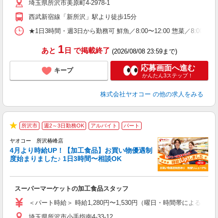
埼玉県所沢市美原町4-2978-1
り
西武新宿線「新所沢」駅より徒歩15分
★1日3時間・週3日から勤務可 鮮魚／8:00〜12:00 惣菜／8:00
1
あと
日
で掲載終了
(2026/08/08 23:59まで)
応募画面へ進む
キープ
かんたん3ステップ！
株式会社ヤオコー
の他の求人をみる
所沢市
週2～3日勤務OK
アルバイト
パート
★
ヤオコー 所沢椿峰店
4月より時給UP！【加工食品】お買い物優遇制
度始まりました♪ 1日3時間〜相談OK
フ
スーパーマーケットの加工食品スタッフ
未
ア
＜パート時給＞ 時給1,280円〜1,530円（曜日・時間帯による） 
短
埼玉県所沢市小手指南4-33-12
り