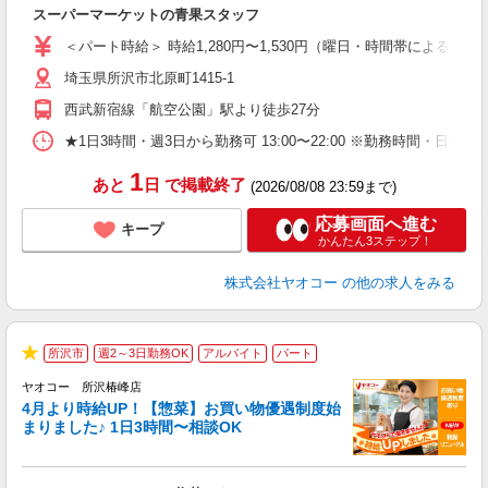
み
スーパーマーケットの青果スタッフ
未
ア
＜パート時給＞ 時給1,280円〜1,530円（曜日・時間帯による） 
短
埼玉県所沢市北原町1415-1
り
西武新宿線「航空公園」駅より徒歩27分
★1日3時間・週3日から勤務可 13:00〜22:00 ※勤務時
1
あと
日
で掲載終了
(2026/08/08 23:59まで)
応募画面へ進む
キープ
かんたん3ステップ！
株式会社ヤオコー
の他の求人をみる
所沢市
週2～3日勤務OK
アルバイト
パート
★
ヤオコー 所沢椿峰店
4月より時給UP！【惣菜】お買い物優遇制度始
まりました♪ 1日3時間〜相談OK
て