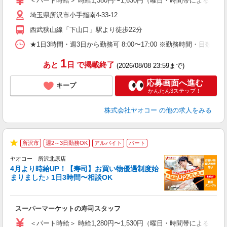
＜パート時給＞ 時給1,380円〜1,630円（曜日・時間帯による） 
短
埼玉県所沢市小手指南4-33-12
り
西武狭山線「下山口」駅より徒歩22分
★1日3時間・週3日から勤務可 8:00〜17:00 ※勤務時間
1
あと
日
で掲載終了
(2026/08/08 23:59まで)
応募画面へ進む
キープ
かんたん3ステップ！
株式会社ヤオコー
の他の求人をみる
所沢市
週2～3日勤務OK
アルバイト
パート
★
ヤオコー 所沢北原店
4月より時給UP！【寿司】お買い物優遇制度始
まりました♪ 1日3時間〜相談OK
指
スーパーマーケットの寿司スタッフ
未
ア
＜パート時給＞ 時給1,280円〜1,530円（曜日・時間帯による） 