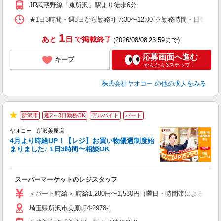
JR武蔵野線「東所沢」駅より徒歩6分
★1日3時間・週3日から勤務可 7:30〜12:00 ※勤務時間
1
あと
日
で掲載終了
(2026/08/08 23:59まで)
応募画面へ進む
キープ
かんたん3ステップ！
株式会社ヤオコー
の他の求人をみる
所沢市
週2～3日勤務OK
アルバイト
パート
★
ヤオコー 所沢美原店
4月より時給UP！【レジ】お買い物優遇制度始
まりました♪ 1日3時間〜相談OK
境
に
スーパーマーケットのレジスタッフ
未
ア
＜パート時給＞ 時給1,280円〜1,530円（曜日・時間帯による） 
短
埼玉県所沢市美原町4-2978-1
り