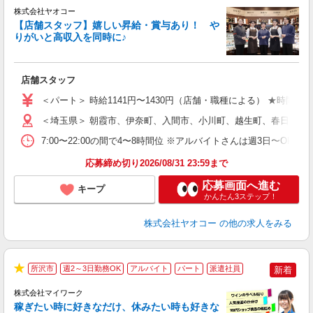
株式会社ヤオコー
【店舗スタッフ】嬉しい昇給・賞与あり！ や
りがいと高収入を同時に♪
◆
会
店舗スタッフ
未
短
＜パート＞ 時給1141円〜1430円（店舗・職種による） ★時間帯
＜埼玉県＞ 朝霞市、伊奈町、入間市、小川町、越生町、春日部市
7:00〜22:00の間で4〜8時間位 ※アルバイトさんは週3日〜O
応募締め切り2026/08/31 23:59まで
応募画面へ進む
キープ
かんたん3ステップ！
株式会社ヤオコー
の他の求人をみる
所沢市
週2～3日勤務OK
アルバイト
パート
派遣社員
新着
★
株式会社マイワーク
稼ぎたい時に好きなだけ、休みたい時も好きな