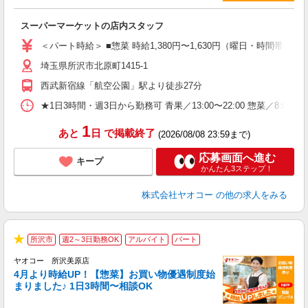
わ
スーパーマーケットの店内スタッフ
未
ア
＜パート時給＞ ■惣菜 時給1,380円〜1,630円（曜日・時間帯によ
短
埼玉県所沢市北原町1415-1
り
西武新宿線「航空公園」駅より徒歩27分
★1日3時間・週3日から勤務可 青果／13:00〜22:00 惣菜／8:00
1
あと
日
で掲載終了
(2026/08/08 23:59まで)
応募画面へ進む
キープ
かんたん3ステップ！
株式会社ヤオコー
の他の求人をみる
所沢市
週2～3日勤務OK
アルバイト
パート
★
ヤオコー 所沢美原店
4月より時給UP！【惣菜】お買い物優遇制度始
まりました♪ 1日3時間〜相談OK