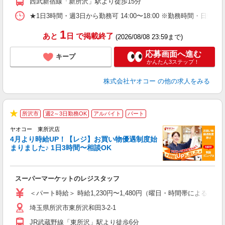
西武新宿線「新所沢」駅より徒歩15分
★1日3時間・週3日から勤務可 14:00〜18:00 ※勤務時
1
あと
日
で掲載終了
(2026/08/08 23:59まで)
応募画面へ進む
キープ
かんたん3ステップ！
株式会社ヤオコー
の他の求人をみる
所沢市
週2～3日勤務OK
アルバイト
パート
★
ヤオコー 東所沢店
4月より時給UP！【レジ】お買い物優遇制度始
まりました♪ 1日3時間〜相談OK
境
に
スーパーマーケットのレジスタッフ
未
ア
＜パート時給＞ 時給1,230円〜1,480円（曜日・時間帯による） 
短
埼玉県所沢市東所沢和田3-2-1
り
JR武蔵野線「東所沢」駅より徒歩6分