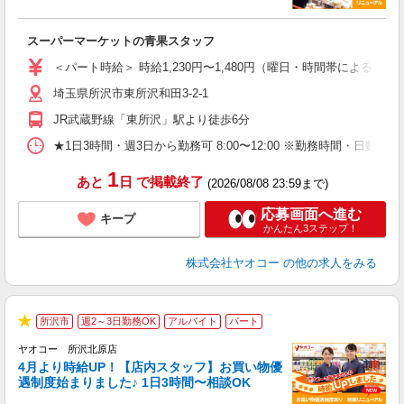
ま
み
スーパーマーケットの青果スタッフ
未
ア
＜パート時給＞ 時給1,230円〜1,480円（曜日・時間帯による） 
短
埼玉県所沢市東所沢和田3-2-1
り
JR武蔵野線「東所沢」駅より徒歩6分
★1日3時間・週3日から勤務可 8:00〜12:00 ※勤務時間
1
あと
日
で掲載終了
(2026/08/08 23:59まで)
応募画面へ進む
キープ
かんたん3ステップ！
株式会社ヤオコー
の他の求人をみる
所沢市
週2～3日勤務OK
アルバイト
パート
★
ヤオコー 所沢北原店
4月より時給UP！【店内スタッフ】お買い物優
遇制度始まりました♪ 1日3時間〜相談OK