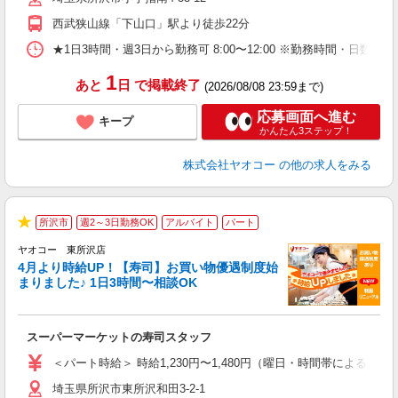
西武狭山線「下山口」駅より徒歩22分
★1日3時間・週3日から勤務可 8:00〜12:00 ※勤務時間
1
あと
日
で掲載終了
(2026/08/08 23:59まで)
応募画面へ進む
キープ
かんたん3ステップ！
株式会社ヤオコー
の他の求人をみる
所沢市
週2～3日勤務OK
アルバイト
パート
★
ヤオコー 東所沢店
4月より時給UP！【寿司】お買い物優遇制度始
まりました♪ 1日3時間〜相談OK
指
スーパーマーケットの寿司スタッフ
未
ア
＜パート時給＞ 時給1,230円〜1,480円（曜日・時間帯による） 
短
埼玉県所沢市東所沢和田3-2-1
り