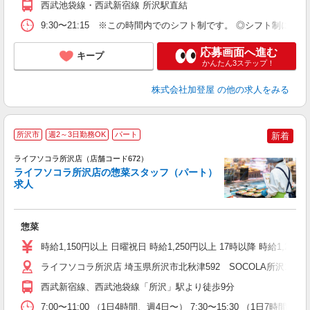
西武池袋線・西武新宿線 所沢駅直結
9:30〜21:15 ※この時間内でのシフト制です。 ◎シフト制
応募画面へ進む
キープ
かんたん3ステップ！
株式会社加登屋
の他の求人をみる
所沢市
週2～3日勤務OK
パート
新着
ライフソコラ所沢店（店舗コード672）
ライフソコラ所沢店の惣菜スタッフ（パート）
求人
惣菜
未
～
時給1,150円以上 日曜祝日 時給1,250円以上 17時以降 時給1,250
2
ライフソコラ所沢店 埼玉県所沢市北秋津592 SOCOLA所沢1階
西武新宿線、西武池袋線「所沢」駅より徒歩9分
7:00〜11:00 （1日4時間、週4日〜） 7:30〜15:30 （1日