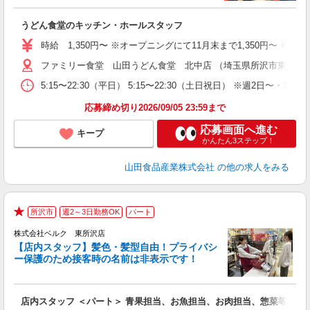
お
うどん食堂のキッチン・ホールスタッフ
未
車
時給 1,350円〜 ※オープニングにて11月末まで1,350円〜 ※12月
り
ファミリー食堂 山田うどん食堂 北中店 （埼玉県所沢市東狭山ヶ丘4
5:15〜22:30（平日） 5:15〜22:30（土日祝日） ※週2
応募締め切り2026/09/05 23:59まで
応募画面へ進む
キープ
かんたん3ステップ！
山田食品産業株式会社
の他の求人をみる
所沢市
週2～3日勤務OK
パート
★
株式会社ベルク 東所沢店
【店内スタッフ】髪色・髪型自由！プライバシ
ー保護のため接客時の名前は非表示です！
の
は
り
店内スタッフ ＜パート＞ 青果担当、お魚担当、お肉担当、惣菜等の調
未