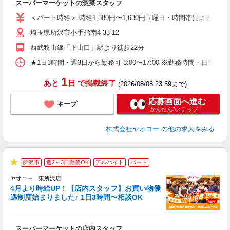
スーパーマーケットの惣菜スタッフ
未
ア
＜パート時給＞ 時給1,380円〜1,630円（曜日・時間帯による） 
短
埼玉県所沢市小手指南4-33-12
り
西武狭山線「下山口」駅より徒歩22分
★1日3時間・週3日から勤務可 8:00〜17:00 ※勤務時間
1
あと
日
で掲載終了
(2026/08/08 23:59まで)
応募画面へ進む
キープ
かんたん3ステップ！
株式会社ヤオコー
の他の求人をみる
所沢市
週2～3日勤務OK
アルバイト
パート
★
ヤオコー 東所沢店
4月より時給UP！【店内スタッフ】お買い物優
遇制度始まりました♪ 1日3時間〜相談OK
わ
スーパーマーケットの店内スタッフ