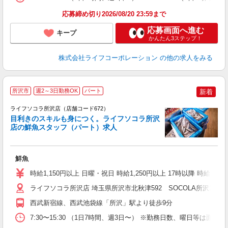
応募締め切り2026/08/20 23:59まで
応募画面へ進む
キープ
かんたん3ステップ！
株式会社ライフコーポレーション
の他の求人をみる
所沢市
週2～3日勤務OK
パート
新着
ライフソコラ所沢店（店舗コード672）
目利きのスキルも身につく。ライフソコラ所沢
店の鮮魚スタッフ（パート）求人
も
鮮魚
未
～
時給1,150円以上 日曜・祝日 時給1,250円以上 17時以降 時給1,25
2
ライフソコラ所沢店 埼玉県所沢市北秋津592 SOCOLA所沢1階
西武新宿線、西武池袋線「所沢」駅より徒歩9分
7:30〜15:30 （1日7時間、週3日〜） ※勤務日数、曜日等は面接