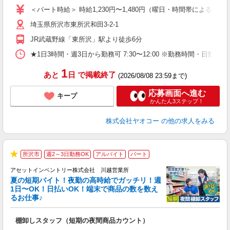
ア
＜パート時給＞ 時給1,230円〜1,480円（曜日・時間帯による） 
短
埼玉県所沢市東所沢和田3-2-1
り
JR武蔵野線「東所沢」駅より徒歩6分
★1日3時間・週3日から勤務可 7:30〜12:00 ※勤務時間
1
あと
日
で掲載終了
(2026/08/08 23:59まで)
応募画面へ進む
キープ
かんたん3ステップ！
株式会社ヤオコー
の他の求人をみる
所沢市
週2～3日勤務OK
アルバイト
パート
★
アセットインベントリー株式会社 川越営業所
夏の短期バイト！夜勤の高時給でガッチリ！週
担
1日〜OK！日払いOK！端末で商品の数を数え
自
るお仕事♪
手
棚卸しスタッフ（短期の夜間商品カウント）
履