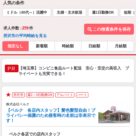
人気の条件
ミドル（40代～）活躍中
主婦・主夫歓迎
週1日勤務OK
短期（
求人件数 :
259
件
この検索条件を保存
所沢市の平均時給を見る
指定なし
新着順
時給順
日給順
月給順
【埼玉県】コンビニ食品ルート配送 安心・安定の高収入 プ
PR
ライベートも充実できる！
所沢市
週2～3日勤務OK
アルバイト
パート
★
株式会社ベルク
【ベルク 各店内スタッフ】髪色髪型自由！プ
ライバシー保護のため接客時の名前は非表示で
す！
た
ベルク各店での店内スタッフ
フ