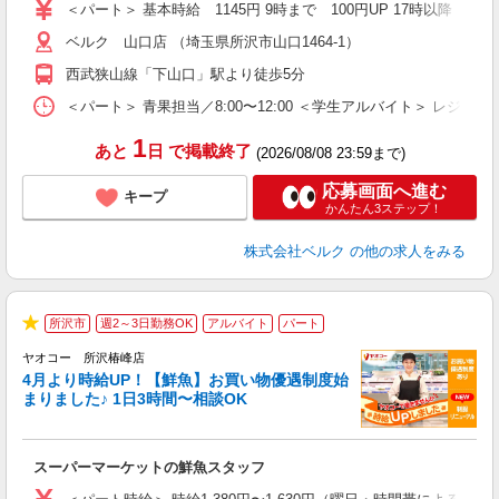
内
＜パート＞ 基本時給 1145円 9時まで 100円UP 17時以降
車
ベルク 山口店 （埼玉県所沢市山口1464-1）
西武狭山線「下山口」駅より徒歩5分
＜パート＞ 青果担当／8:00〜12:00 ＜学生アルバイト＞ レジ係
1
あと
日
で掲載終了
(2026/08/08 23:59まで)
応募画面へ進む
キープ
かんたん3ステップ！
株式会社ベルク
の他の求人をみる
所沢市
週2～3日勤務OK
アルバイト
パート
★
ヤオコー 所沢椿峰店
4月より時給UP！【鮮魚】お買い物優遇制度始
まりました♪ 1日3時間〜相談OK
す
み
スーパーマーケットの鮮魚スタッフ
未
ア