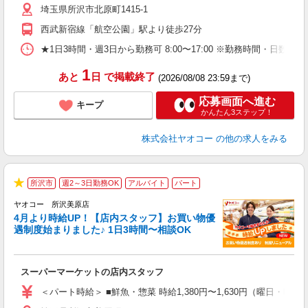
埼玉県所沢市北原町1415-1
り
西武新宿線「航空公園」駅より徒歩27分
★1日3時間・週3日から勤務可 8:00〜17:00 ※勤務時間
1
あと
日
で掲載終了
(2026/08/08 23:59まで)
応募画面へ進む
キープ
かんたん3ステップ！
株式会社ヤオコー
の他の求人をみる
所沢市
週2～3日勤務OK
アルバイト
パート
★
ヤオコー 所沢美原店
4月より時給UP！【店内スタッフ】お買い物優
遇制度始まりました♪ 1日3時間〜相談OK
わ
スーパーマーケットの店内スタッフ
未
ア
＜パート時給＞ ■鮮魚・惣菜 時給1,380円〜1,630円（曜日・時間
短