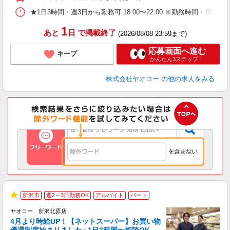
★1日3時間・週3日から勤務可 18:00〜22:00 ※勤務時
1
あと
日
で掲載終了
(2026/08/08 23:59まで)
応募画面へ進む
キープ
かんたん3ステップ！
株式会社ヤオコー
の他の求人をみる
所沢市
週2～3日勤務OK
アルバイト
パート
★
ヤオコー 所沢北原店
4月より時給UP！【ネットスーパー】お買い物
優遇制度始まりました♪ 1日3時間〜相談OK