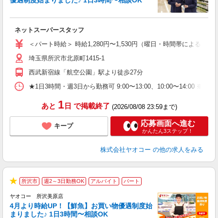
ロ
未
ネットスーパースタッフ
ア
短
＜パート時給＞ 時給1,280円〜1,530円（曜日・時間帯による） 
り
埼玉県所沢市北原町1415-1
西武新宿線「航空公園」駅より徒歩27分
★1日3時間・週3日から勤務可 9:00〜13:00、10:00〜
1
あと
日
で掲載終了
(2026/08/08 23:59まで)
応募画面へ進む
キープ
かんたん3ステップ！
株式会社ヤオコー
の他の求人をみる
所沢市
週2～3日勤務OK
アルバイト
パート
★
ヤオコー 所沢美原店
4月より時給UP！【鮮魚】お買い物優遇制度始
まりました♪ 1日3時間〜相談OK