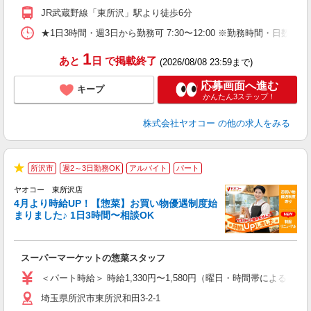
JR武蔵野線「東所沢」駅より徒歩6分
★1日3時間・週3日から勤務可 7:30〜12:00 ※勤務時間
1
あと
日
で掲載終了
(2026/08/08 23:59まで)
応募画面へ進む
キープ
かんたん3ステップ！
株式会社ヤオコー
の他の求人をみる
所沢市
週2～3日勤務OK
アルバイト
パート
★
ヤオコー 東所沢店
4月より時給UP！【惣菜】お買い物優遇制度始
まりました♪ 1日3時間〜相談OK
て
スーパーマーケットの惣菜スタッフ
未
ア
＜パート時給＞ 時給1,330円〜1,580円（曜日・時間帯による） 
短
埼玉県所沢市東所沢和田3-2-1
り