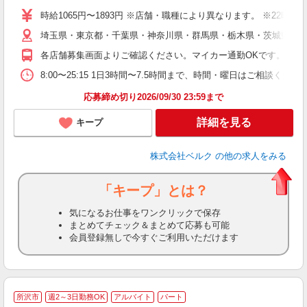
シ
時給1065円〜1893円 ※店舗・職種により異なります。 ※22
O
埼玉県・東京都・千葉県・神奈川県・群馬県・栃木県・茨城県内の
企
支
各店舗募集画面よりご確認ください。マイカー通勤OKです。
8:00〜25:15 1日3時間〜7.5時間まで、時間・曜日はご相談
応募締め切り2026/09/30 23:59まで
詳細を見る
キープ
株式会社ベルク
の他の求人をみる
「キープ」とは？
気になるお仕事をワンクリックで保存
まとめてチェック＆まとめて応募も可能
会員登録無しで今すぐご利用いただけます
所沢市
週2～3日勤務OK
アルバイト
パート