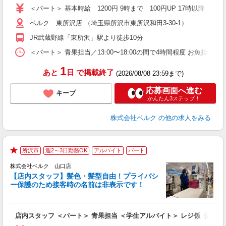
髪
＜パート＞ 基本時給 1200円 9時まで 100円UP 17時以
通
ベルク 東所沢店 （埼玉県所沢市東所沢和田3-30-1）
JR武蔵野線「東所沢」駅より徒歩10分
＜パート＞ 青果担当／13:00〜18:00の間で4時間程度 お魚担当／8
1
あと
日
で掲載終了
(2026/08/08 23:59まで)
応募画面へ進む
キープ
かんたん3ステップ！
株式会社ベルク
の他の求人をみる
所沢市
週2～3日勤務OK
アルバイト
パート
★
株式会社ベルク 山口店
【店内スタッフ】髪色・髪型自由！プライバシ
ー保護のため接客時の名前は非表示です！
の
は
り
店内スタッフ ＜パート＞ 青果担当 ＜学生アルバイト＞ レジ係（高校
未