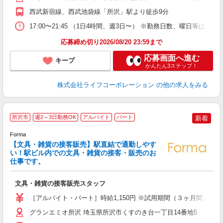
西武新宿線、西武池袋線「所沢」駅より徒歩9分
17:00〜21:45 （1日4時間、週3日〜） ※勤務日数、曜日等は面
応募締め切り2026/08/20 23:59まで
応募画面へ進む
キープ
かんたん3ステップ！
株式会社ライフコーポレーション
の他の求人をみる
所沢市
週2～3日勤務OK
アルバイト
パート
新着
Forma
【文具・雑貨の接客販売】駅直結で通勤しやす
い！駅ビル内での文具・雑貨の接客・販売のお
仕事です。
0
未
文具・雑貨の接客販売スタッフ
ス
夜
［アルバイト・パート］時給1,150円 ※試用期間（３ヶ月間）：
給
グランエミオ所沢 埼玉県所沢市くすのき台一丁目14番地5