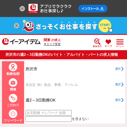
関東
の求人
▼エリア変更
所沢市の週2～3日勤務OKのバイト・アルバイト・パートの求人情報
一覧
所沢市
選択
勤務地/駅
未設定
例）食品、事務、アパレル
選択
職種
週2～3日勤務OK
選択
こだわり
を含まない
フリーワード