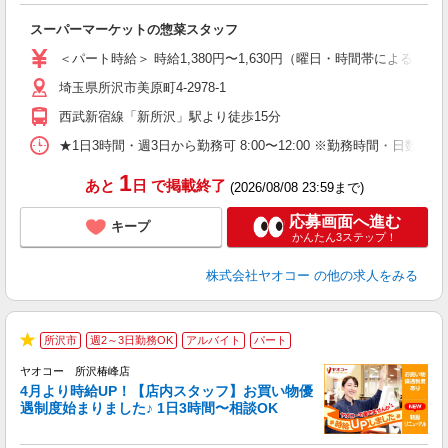
て
スーパーマーケットの惣菜スタッフ
未
ア
＜パート時給＞ 時給1,380円〜1,630円（曜日・時間帯による） 
短
埼玉県所沢市美原町4-2978-1
り
西武新宿線「新所沢」駅より徒歩15分
★1日3時間・週3日から勤務可 8:00〜12:00 ※勤務時間
1
あと
日
で掲載終了
(2026/08/08 23:59まで)
応募画面へ進む
キープ
かんたん3ステップ！
株式会社ヤオコー
の他の求人をみる
所沢市
週2～3日勤務OK
アルバイト
パート
★
ヤオコー 所沢椿峰店
4月より時給UP！【店内スタッフ】お買い物優
遇制度始まりました♪ 1日3時間〜相談OK