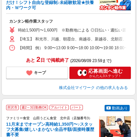
だけ！シフト自由な登録制♪未経験歓迎★扶養
内・Ｗワーク可
き
カンタン軽作業スタッフ
履
歓
時給1,500円〜1,600円 ※勤務地による ◎日払い・週払い選
躍
（
【埼玉】 和光市、川越、朝霞台、南越谷、新越谷、北朝霞、所沢
週
【時間】 例） 9:00〜13:00 9:00〜18:00 10:00
シ
通
2
あと
日
で掲載終了
(2026/08/09 23:59まで)
応募画面へ進む
キープ
かんたん3ステップ！
株式会社マイワーク
の他の求人をみる
所沢市
週2～3日勤務OK
アルバイト
パート
動画あり
ファミリー食堂 山田うどん食堂 北中店（店舗番号3）
11月末までオープン高時給1,350円〜♪スタッ
フ大募集/嬉しいまかない全品半額/面接時履歴
書不要