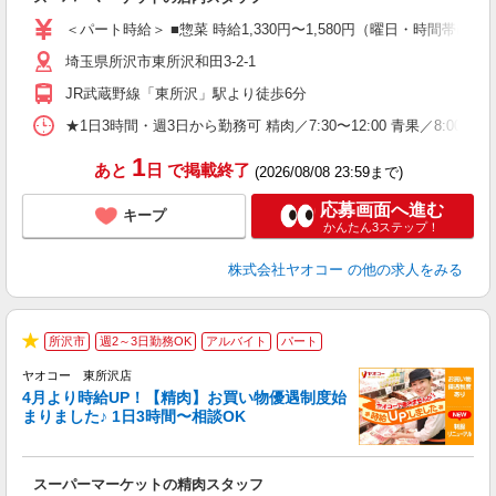
未
ア
＜パート時給＞ ■惣菜 時給1,330円〜1,580円（曜日・時間帯によ
短
埼玉県所沢市東所沢和田3-2-1
り
JR武蔵野線「東所沢」駅より徒歩6分
★1日3時間・週3日から勤務可 精肉／7:30〜12:00 青果／8:00〜1
1
あと
日
で掲載終了
(2026/08/08 23:59まで)
応募画面へ進む
キープ
かんたん3ステップ！
株式会社ヤオコー
の他の求人をみる
所沢市
週2～3日勤務OK
アルバイト
パート
★
ヤオコー 東所沢店
4月より時給UP！【精肉】お買い物優遇制度始
まりました♪ 1日3時間〜相談OK
店
スーパーマーケットの精肉スタッフ
未