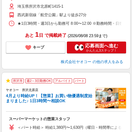
短
埼玉県所沢市北原町1415-1
り
西武新宿線「航空公園」駅より徒歩27分
★1日3時間・週3日から勤務可 8:00〜12:00 ※勤務時間
1
あと
日
で掲載終了
(2026/08/08 23:59まで)
応募画面へ進む
キープ
かんたん3ステップ！
株式会社ヤオコー
の他の求人をみる
所沢市
週2～3日勤務OK
アルバイト
パート
★
ヤオコー 所沢北原店
4月より時給UP！【惣菜】お買い物優遇制度始
まりました♪ 1日3時間〜相談OK
て
スーパーマーケットの惣菜スタッフ
未
ア
＜パート時給＞ 時給1,380円〜1,630円（曜日・時間帯による） 
短