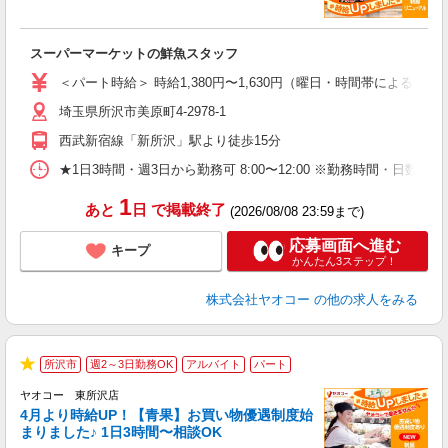
す
み
スーパーマーケットの鮮魚スタッフ
未
ア
＜パート時給＞ 時給1,380円〜1,630円（曜日・時間帯による） 
短
埼玉県所沢市美原町4-2978-1
り
西武新宿線「新所沢」駅より徒歩15分
★1日3時間・週3日から勤務可 8:00〜12:00 ※勤務時間
1
あと
日
で掲載終了
(2026/08/08 23:59まで)
応募画面へ進む
キープ
かんたん3ステップ！
株式会社ヤオコー
の他の求人をみる
所沢市
週2～3日勤務OK
アルバイト
パート
★
ヤオコー 東所沢店
4月より時給UP！【青果】お買い物優遇制度始
まりました♪ 1日3時間〜相談OK