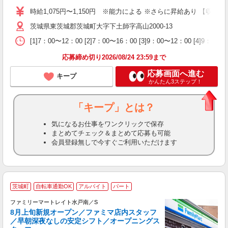
活
時給1,075円〜1,150円 ※能力による ※さらに昇給あり 【収入例
イ
茨城県東茨城郡茨城町大字下土師字高山2000-13
制
[1]7：00〜12：00 [2]7：00〜16：00 [3]9：00〜12：00 [4]
応募締め切り2026/08/24 23:59まで
応募画面へ進む
キープ
かんたん3ステップ！
「キープ」とは？
気になるお仕事をワンクリックで保存
まとめてチェック＆まとめて応募も可能
会員登録無しで今すぐご利用いただけます
茨城町
自転車通勤OK
アルバイト
パート
ファミリーマートレイト水戸南／S
8月上旬新規オープン／ファミマ店内スタッフ
／早朝深夜なしの安定シフト／オープニングス