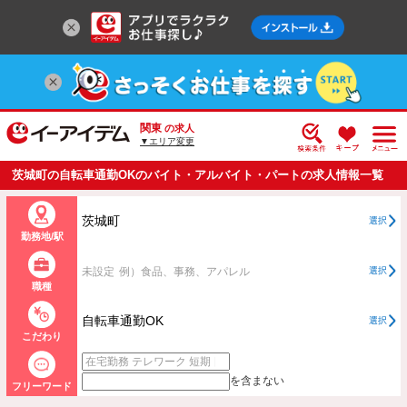
関東
の求人
▼エリア変更
茨城町の自転車通勤OKのバイト・アルバイト・パートの求人情報一覧
茨城町
選択
勤務地/駅
未設定
例）食品、事務、アパレル
選択
職種
自転車通勤OK
選択
こだわり
を含まない
フリーワード