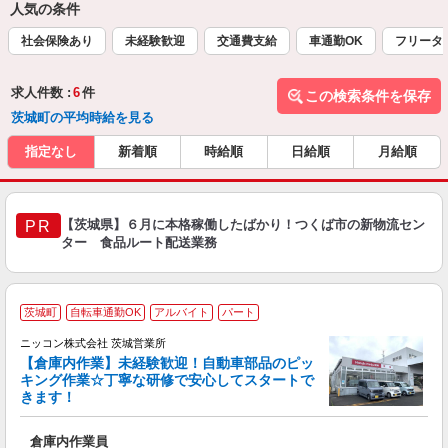
人気の条件
社会保険あり
未経験歓迎
交通費支給
車通勤OK
フリータ
求人件数 :
6
件
この検索条件を保存
茨城町の平均時給を見る
指定なし
新着順
時給順
日給順
月給順
【茨城県】６月に本格稼働したばかり！つくば市の新物流セン
PR
ター 食品ルート配送業務
茨城町
自転車通勤OK
アルバイト
パート
ニッコン株式会社 茨城営業所
【倉庫内作業】未経験歓迎！自動車部品のピッ
キング作業☆丁寧な研修で安心してスタートで
きます！
す
倉庫内作業員
入