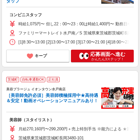
タッフ
入
昇
コンビニスタッフ
通
員
時給1,075円〜 但し22：00〜23：00は時給1,400円〜 勤務日
ファミリーマートレイト水戸南／S 茨城県東茨城郡茨城町長岡3481-
[1]8:30〜13:00 [2]13:00〜17:00 [3]17:00〜21:00 [4]18:00〜23:00
応募画面へ進む
キープ
かんたん3ステップ！
茨城町
自転車通勤OK
正社員
美容プラージュ イオンタウン水戸南店
［美容師免許必須］美容師積極採用中★高待遇
＆安定！動画オペレーションマニュアルあり！
募
給
歩
美容師（スタイリスト）
入
資
月給270,160円〜299,200円＋売上特別手当 ※能力による ★
ブ
茨城県東茨城郡茨城町長岡3480-101
自