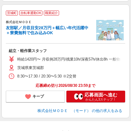
茨城町
自転車通勤OK
職業紹介
株式会社ＭＯＤＥ
友部駅／月収目安28万円＋幅広い年代活躍中
＋寮費無料で住み込みOK
っ
組立・軽作業スタッフ
入
場
時給1420円〜 月収例28万円/残業10h/深夜57h/休出8h 一般
者
茨城県東茨城郡
リ
問
8:30〜17:30 / 20:30〜5:30 ※2交替
り
土
応募締め切り2026/08/30 23:59まで
応募画面へ進む
キープ
かんたん3ステップ！
株式会社ＭＯＤＥ （モード）
の他の求人をみる