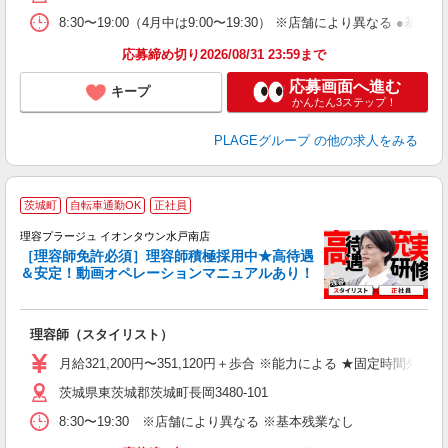
ク
8:30〜19:00（4月中は9:00〜19:30） ※店舗により異
あ
応募締め切り2026/08/31 23:59まで
支
応募画面へ進む
キープ
かんたん3ステップ！
PLAGEグループ
の他の求人をみる
茨城町
自転車通勤OK
正社員
理容プラージュ イオンタウン水戸南店
［理容師免許必須］理容師積極採用中★高待遇
＆安定！動画オペレーションマニュアルあり！
募
給
歩
理容師（スタイリスト）
入
資
月給321,200円〜351,120円＋歩合 ※能力による ★固定時間外
ブ
茨城県東茨城郡茨城町長岡3480-101
自
ク
8:30〜19:30 ※店舗により異なる ※基本残業なし
あ