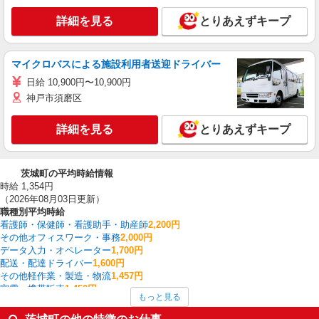
詳細を見る
とりあえずキープ
マイクロバスによる施設利用者送迎ドライバー
日給 10,900円〜10,900円
神戸市須磨区
詳細を見る
とりあえずキープ
茨城町の平均時給情報
時給 1,354円
（2026年08月03日更新）
職種別平均時給
看護師・保健師・看護助手・助産師
2,200円
その他オフィスワーク・事務
2,000円
データ入力・オペレーター
1,700円
配送・配達ドライバー
1,600円
その他軽作業・製造・物流
1,457円
家電・携帯販売
1,450円
もっと見る
経理・人事・労務・総務・法務
1,443円
一般・営業事務
1,428円