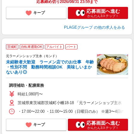
応募締め切り2026/08/31 23:59まで
支
応募画面へ進む
キープ
かんたん3ステップ！
PLAGEグループ
の他の求人をみる
茨城町
自転車通勤OK
アルバイト
パート
元ラーメンショップ主水（モンド）
未経験者大歓迎 ラーメン店でのお仕事 年齢
・性別不問 勤務時間相談OK 美味しいまか
ご
ないあり◎
入
O
調理補助・配膳業務
ブ
給
時給1,080円〜
K
茨城県東茨城郡茨城町小幡18-18 「元ラーメンショップ主水（モ
給
・17:00〜22:00 ・11:00〜15:00（日曜日のみ） ※週3〜
応募画面へ進む
キープ
かんたん3ステップ！