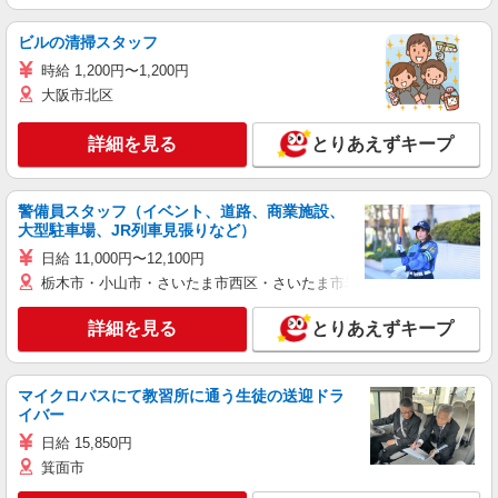
ビルの清掃スタッフ
時給 1,200円〜1,200円
大阪市北区
詳細を見る
とりあえずキープ
警備員スタッフ（イベント、道路、商業施設、
大型駐車場、JR列車見張りなど）
日給 11,000円〜12,100円
栃木市・小山市・さいたま市西区・さいたま市岩槻区・久喜市・蓮田
詳細を見る
とりあえずキープ
マイクロバスにて教習所に通う生徒の送迎ドラ
イバー
日給 15,850円
箕面市