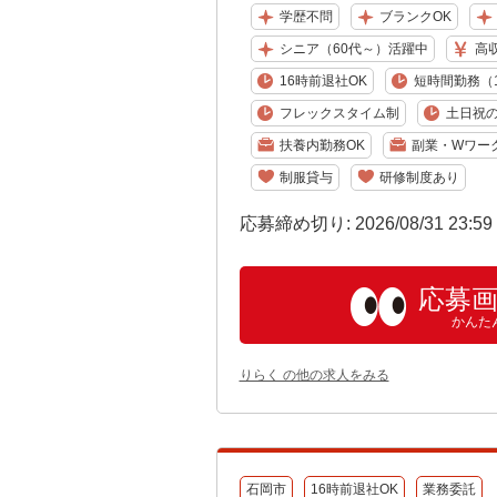
学歴不問
ブランクOK
シニア（60代～）活躍中
高
16時前退社OK
短時間勤務（1
フレックスタイム制
土日祝の
扶養内勤務OK
副業・Wワー
制服貸与
研修制度あり
応募締め切り: 2026/08/31 23:5
応募
かんた
りらく の他の求人をみる
石岡市
16時前退社OK
業務委託