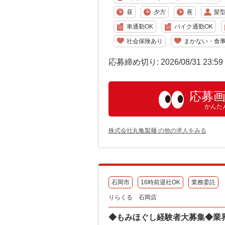
昼
夕方
夜
髪
車通勤OK
バイク通勤OK
社会保険あり
まかない・食
応募締め切り: 2026/08/31 23:5
応募
かんた
株式会社丸亀製麺 の他の求人をみる
石岡市
16時前退社OK
業務委託
りらくる 石岡店
◆もみほぐし経験者大募集◆業界最