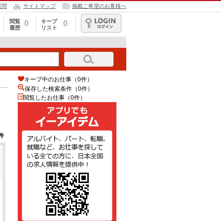
質問
サイトマップ
掲載ご希望のお客様へ
閲覧
キープ
0
0
履歴
リスト
ログイン
キープ中のお仕事（0件）
保存した検索条件（
0
件）
閲覧したお仕事（0件）
件