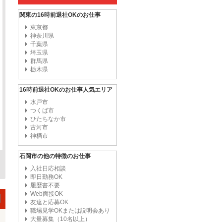
関東の16時前退社OKのお仕事
東京都
神奈川県
千葉県
埼玉県
群馬県
栃木県
16時前退社OKのお仕事人気エリア
水戸市
つくば市
ひたちなか市
古河市
神栖市
石岡市の他の特徴のお仕事
入社日応相談
即日勤務OK
履歴書不要
Web面接OK
友達と応募OK
職場見学OKまたは説明会あり
大量募集（10名以上）