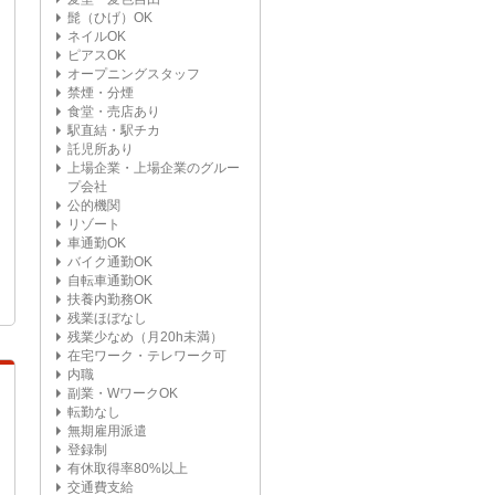
髭（ひげ）OK
ネイルOK
ピアスOK
オープニングスタッフ
禁煙・分煙
食堂・売店あり
駅直結・駅チカ
託児所あり
上場企業・上場企業のグルー
プ会社
公的機関
リゾート
車通勤OK
バイク通勤OK
自転車通勤OK
扶養内勤務OK
残業ほぼなし
残業少なめ（月20h未満）
在宅ワーク・テレワーク可
内職
副業・WワークOK
転勤なし
無期雇用派遣
登録制
有休取得率80%以上
交通費支給