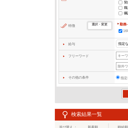
契
職
嘱
勤務
選択・変更
特徴
1
給与
フリーワード
その他の条件
指定
この
検索結果一覧
並び替え ：
新着順
時給順