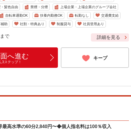
型・髪色自由
禁煙・分煙
上場企業・上場企業のグループ会社
自転車通勤OK
扶養内勤務OK
転勤なし
交通費支給
事補助
社割・特典あり
制服貸与
社員登用あり
9 まで
詳細を見る
画面へ進む
キープ
ん3ステップ！
高水準の60分2,840円〜◆個人指名料は100％収入