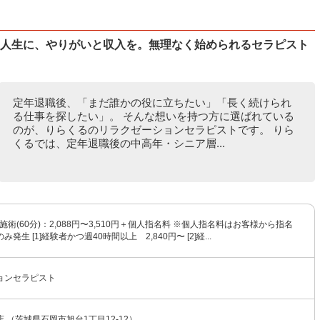
の人生に、やりがいと収入を。無理なく始められるセラピスト
定年退職後、「まだ誰かの役に立ちたい」「長く続けられ
る仕事を探したい」。 そんな想いを持つ方に選ばれている
のが、りらくるのリラクゼーションセラピストです。 りら
くるでは、定年退職後の中高年・シニア層...
施術(60分)：2,088円〜3,510円＋個人指名料 ※個人指名料はお客様から指名
発生 [1]経験者かつ週40時間以上 2,840円〜 [2]経...
ョンセラピスト
 （茨城県石岡市旭台1丁目12-12）