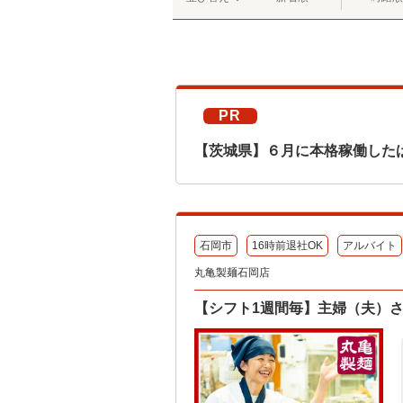
PR
【茨城県】６月に本格稼働した
石岡市
16時前退社OK
アルバイト
丸亀製麺石岡店
【シフト1週間毎】主婦（夫）さ