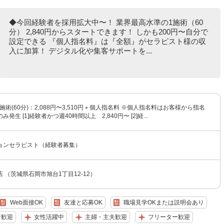
◆今回経験者を採用拡大中〜！ 業界最高水準の1施術（60
分） 2,840円からスタートできます！ しかも200円〜自分で
設定できる 『個人指名料』は『全額』がセラピスト様の収
入に加算！ デジタル化や集客サポートを...
施術(60分)：2,088円〜3,510円＋個人指名料 ※個人指名料はお客様から指名
発生 [1]経験者かつ週40時間以上 2,840円〜 [2]経...
ョンセラピスト（経験者募集）
 （茨城県石岡市旭台1丁目12-12）
Web面接OK
友達と応募OK
職場見学OKまたは説明会あり
者歓迎
女性活躍中
主婦・主夫歓迎
フリーター歓迎