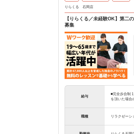
りらくる 石岡店
【りらくる／未経験OK】第二
募集
■完全歩合制 1
給与
を頂いた場合のみ
職種
リラクゼーシ
勤務地
りらくる石岡店