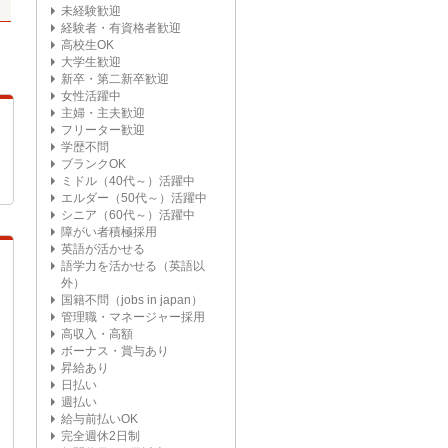
未経験歓迎
経験者・有資格者歓迎
高校生OK
大学生歓迎
新卒・第二新卒歓迎
女性活躍中
主婦・主夫歓迎
フリーター歓迎
学歴不問
ブランクOK
ミドル（40代～）活躍中
エルダー（50代～）活躍中
シニア（60代～）活躍中
障がい者積極採用
英語が活かせる
語学力を活かせる（英語以
外）
国籍不問（jobs in japan）
管理職・マネージャー採用
高収入・高額
ボーナス・賞与あり
昇給あり
日払い
週払い
給与前払いOK
完全週休2日制