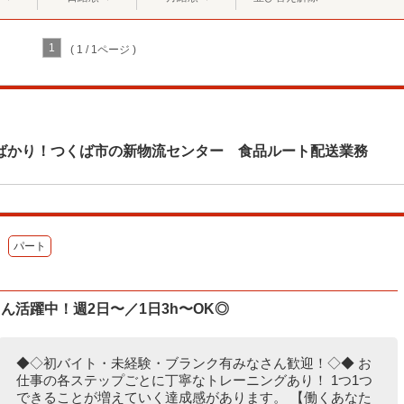
1
( 1 / 1ページ )
ばかり！つくば市の新物流センター 食品ルート配送業務
パート
ん活躍中！週2日〜／1日3h〜OK◎
◆◇初バイト・未経験・ブランク有みなさん歓迎！◇◆ お
仕事の各ステップごとに丁寧なトレーニングあり！ 1つ1つ
できることが増えていく達成感があります。 【働くあなた