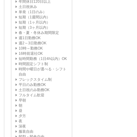
年間休日120日以上
土日祝休み
単発（1日のみ）
短期（1週間以内）
短期（1ヶ月以内）
短期（3ヶ月以内）
春・夏・冬休み期間限定
週1日勤務OK
週2～3日勤務OK
10時～勤務OK
16時前退社OK
短時間勤務（1日4h以内）OK
時間固定シフト制
時間や曜日が選べる・シフト
自由
フレックスタイム制
平日のみ勤務OK
土日祝のみ勤務OK
フルタイム歓迎
早朝
朝
昼
夕方
夜
深夜
服装自由
髪型・髪色自由