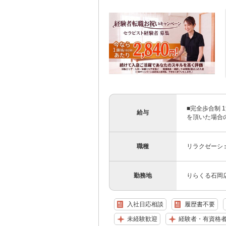
■完全歩合制 1
給与
を頂いた場合のみ
職種
リラクゼーシ
勤務地
りらくる石岡店
入社日応相談
履歴書不要
未経験歓迎
経験者・有資格