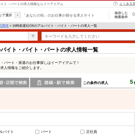
よくある
・バイト・パートの求人情報ならイーアイデム
保存した
0
リア選択
「あなたの街」のお仕事が探せる求人サイト
検索条件
石岡市
> 16時前退社OKのアルバイト・バイト・パートの求人一覧
ルバイト・バイト・パートの求人情報一覧
ト・パート・派遣のお仕事探しはイーアイデムで！
の求人情報をご紹介します。
5
この条件の求人
間で検索
路線・駅・駅で検索
ルバイト
パート
正社員