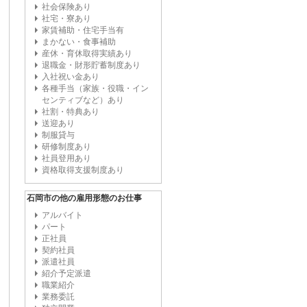
社会保険あり
社宅・寮あり
家賃補助・住宅手当有
まかない・食事補助
産休・育休取得実績あり
退職金・財形貯蓄制度あり
入社祝い金あり
各種手当（家族・役職・イン
センティブなど）あり
社割・特典あり
送迎あり
制服貸与
研修制度あり
社員登用あり
資格取得支援制度あり
石岡市の他の雇用形態のお仕事
アルバイト
パート
正社員
契約社員
派遣社員
紹介予定派遣
職業紹介
業務委託