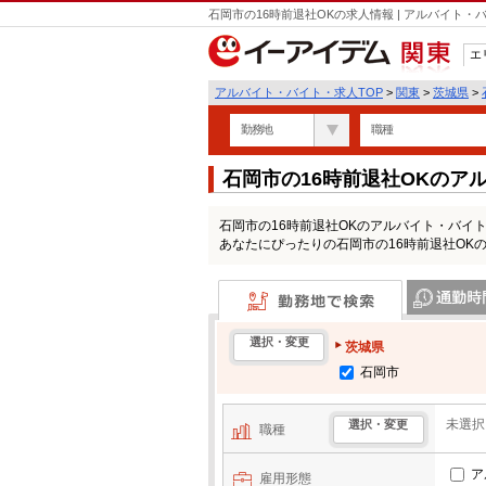
石岡市の16時前退社OKの求人情報 | アルバイト
エ
関東
アルバイト・バイト・求人TOP
>
関東
>
茨城県
>
勤務地
職種
石岡市の16時前退社OKのア
石岡市の16時前退社OKのアルバイト・バイ
あなたにぴったりの石岡市の16時前退社OK
勤務地で検索
通勤時間・区
選択・変更
茨城県
石岡市
未選択
選択・変更
職種
ア
雇用形態