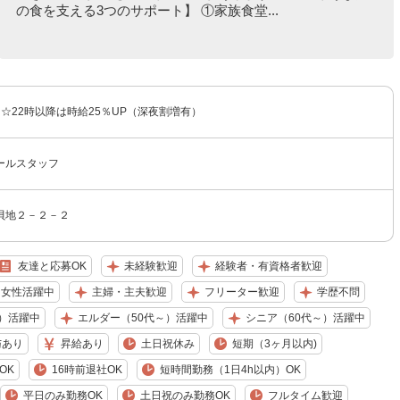
の食を支える3つのサポート】 ①家族食堂...
〜 ☆22時以降は時給25％UP（深夜割増有）
ールスタッフ
貝地２－２－２
友達と応募OK
未経験歓迎
経験者・有資格者歓迎
女性活躍中
主婦・主夫歓迎
フリーター歓迎
学歴不問
）活躍中
エルダー（50代～）活躍中
シニア（60代～）活躍中
与あり
昇給あり
土日祝休み
短期（3ヶ月以内)
OK
16時前退社OK
短時間勤務（1日4h以内）OK
平日のみ勤務OK
土日祝のみ勤務OK
フルタイム歓迎