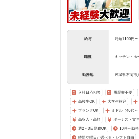
給与
時給1100円
職種
キッチン・ホ
勤務地
茨城県石岡市
入社日応相談
履歴書不要
高校生OK
大学生歓迎
ブランクOK
ミドル（40代～
高収入・高額
ボーナス・賞
週2～3日勤務OK
10時～勤務
時間や曜日が選べる・シフト自由