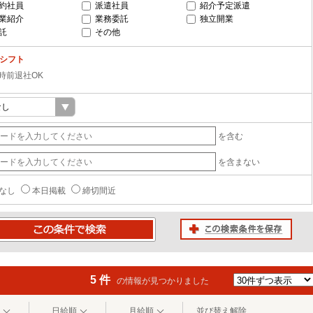
約社員
派遣社員
紹介予定派遣
業紹介
業務委託
独立開業
託
その他
-シフト
6時前退社OK
を含む
を含まない
なし
本日掲載
締切間近
この検索条件を保存
条件で検索
5 件
の情報が見つかりました
日給順
月給順
並び替え解除