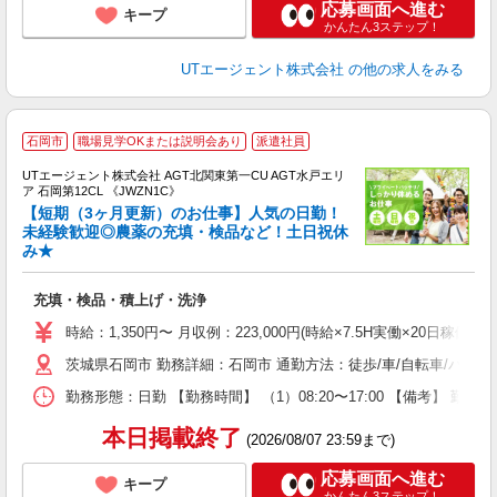
応募画面へ進む
キープ
かんたん3ステップ！
UTエージェント株式会社
の他の求人をみる
石岡市
職場見学OKまたは説明会あり
派遣社員
UTエージェント株式会社 AGT北関東第一CU AGT水戸エリ
ア 石岡第12CL 《JWZN1C》
【短期（3ヶ月更新）のお仕事】人気の日勤！
未経験歓迎◎農薬の充填・検品など！土日祝休
み★
る
入
充填・検品・積上げ・洗浄
場
タ
時給：1,350円〜 月収例：223,000円(時給×7.5H実働×20日稼働＋
休
茨城県石岡市 勤務詳細：石岡市 通勤方法：徒歩/車/自転車/バイク
場
通
勤務形態：日勤 【勤務時間】 （1）08:20〜17:00 【備考】 
り
本日掲載終了
(2026/08/07 23:59まで)
応募画面へ進む
キープ
かんたん3ステップ！