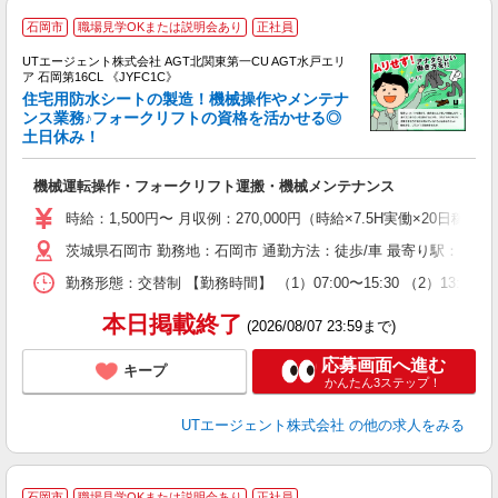
石岡市
職場見学OKまたは説明会あり
正社員
UTエージェント株式会社 AGT北関東第一CU AGT水戸エリ
ア 石岡第16CL 《JYFC1C》
住宅用防水シートの製造！機械操作やメンテナ
ンス業務♪フォークリフトの資格を活かせる◎
土日休み！
る
入
機械運転操作・フォークリフト運搬・機械メンテナンス
場
タ
時給：1,500円〜 月収例：270,000円（時給×7.5H実働×20日稼
休
茨城県石岡市 勤務地：石岡市 通勤方法：徒歩/車 最寄り駅：石岡
場
通
勤務形態：交替制 【勤務時間】 （1）07:00〜15:30 （2）13
り
本日掲載終了
(2026/08/07 23:59まで)
応募画面へ進む
キープ
かんたん3ステップ！
UTエージェント株式会社
の他の求人をみる
石岡市
職場見学OKまたは説明会あり
正社員