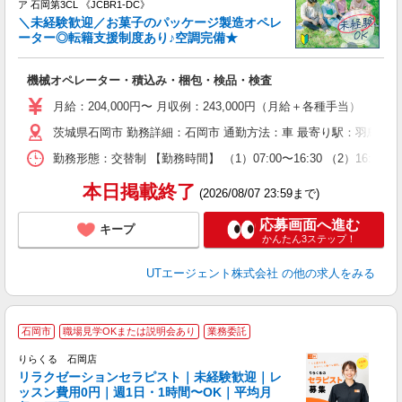
ア 石岡第3CL 《JCBR1-DC》
＼未経験歓迎／お菓子のパッケージ製造オペレ
ーター◎転籍支援制度あり♪空調完備★
る
機械オペレーター・積込み・梱包・検品・検査
入
場
月給：204,000円〜 月収例：243,000円（月給＋各種手当）
タ
茨城県石岡市 勤務詳細：石岡市 通勤方法：車 最寄り駅：羽鳥駅か
休
場
勤務形態：交替制 【勤務時間】 （1）07:00〜16:30 （2）16:
通
り
本日掲載終了
(2026/08/07 23:59まで)
応募画面へ進む
キープ
かんたん3ステップ！
UTエージェント株式会社
の他の求人をみる
石岡市
職場見学OKまたは説明会あり
業務委託
りらくる 石岡店
学
リラクゼーションセラピスト｜未経験歓迎｜レ
ッスン費用0円｜週1日・1時間〜OK｜平均月