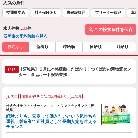
人気の条件
交通費支給
社会保険あり
未経験歓迎
フリーター歓迎
車通
求人件数 :
33
件
この検索条件を保存
石岡市の平均時給を見る
指定なし
新着順
時給順
日給順
月給順
【茨城県】６月に本格稼働したばかり！つくば市の新物流セン
PR
ター 食品ルート配送業務
石岡市
職場見学OKまたは説明会あり
正社員
株式会社テクノ・サービス マニュファクチャリング【茨
城県】
経験よりも、安定して働きたいという気持ちを
重視！製造業で正社員として長期安定を叶える
チャンス
く
入