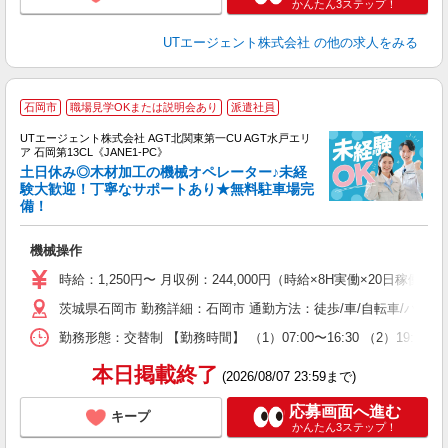
かんたん3ステップ！
UTエージェント株式会社
の他の求人をみる
石岡市
職場見学OKまたは説明会あり
派遣社員
UTエージェント株式会社 AGT北関東第一CU AGT水戸エリ
ア 石岡第13CL《JANE1-PC》
土日休み◎木材加工の機械オペレーター♪未経
験大歓迎！丁寧なサポートあり★無料駐車場完
備！
る
入
機械操作
場
タ
時給：1,250円〜 月収例：244,000円（時給×8H実働×20日稼働＋
休
茨城県石岡市 勤務詳細：石岡市 通勤方法：徒歩/車/自転車/バイ
場
通
勤務形態：交替制 【勤務時間】 （1）07:00〜16:30 （2）19:
り
本日掲載終了
(2026/08/07 23:59まで)
応募画面へ進む
キープ
かんたん3ステップ！