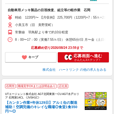
自動車用メッキ製品の目視検査、組立等の軽作業 石岡
時給 1220円〜 【月収例】 225,700円（1220円×7：5
小美玉市（旧 美野里町）
常磐線 羽鳥駅より車で約10分程度
8：00〜17：00（実働7:55ｈ/日） 休憩65分/日 月〜金
応募締め切り2026/08/24 23:59まで
応募画面へ進む
キープ
かんたん3ステップ！
株式会社 ハートリンク
の他の求人をみる
石岡市
職場見学OKまたは説明会あり
正社員
UTエージェント株式会社 AGT北関東第一CU AGT水戸エリ
ア 石岡第14CL 《JVSH1C》
【カンタン作業×年休129日】アルミ缶の製造
補助！空調完備のキレイな職場◎食堂1食350
円〜◎