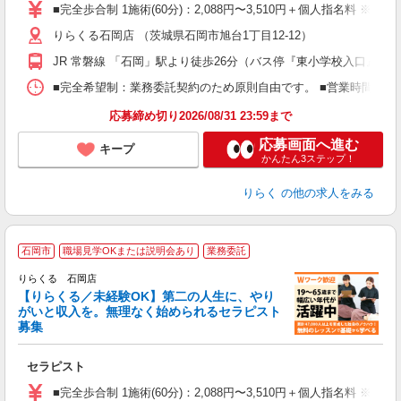
た
■完全歩合制 1施術(60分)：2,088円〜3,510円＋個人指名料 
主
りらくる石岡店 （茨城県石岡市旭台1丁目12-12）
躍
額
JR 常磐線 「石岡」駅より徒歩26分（バス停『東小学校入口』よ
間
ス
■完全希望制：業務委託契約のため原則自由です。 ■営業時間帯（9
K.
応募締め切り2026/08/31 23:59まで
応募画面へ進む
キープ
かんたん3ステップ！
りらく
の他の求人をみる
石岡市
職場見学OKまたは説明会あり
業務委託
りらくる 石岡店
【りらくる／未経験OK】第二の人生に、やり
がいと収入を。無理なく始められるセラピスト
募集
つ
セラピスト
入
た
■完全歩合制 1施術(60分)：2,088円〜3,510円＋個人指名料 ※