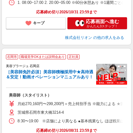
1. 08:00~17:00 2. 20:00~05:00 ※60分休憩あり ※1週間ごとの2
あ
応募締め切り2026/10/31 23:59まで
応募画面へ進む
キープ
かんたん3ステップ！
株式会社リオン
の他の求人をみる
石岡市
職場見学OKまたは説明会あり
正社員
美容プラージュ 石岡店
［美容師免許必須］美容師積極採用中★高待遇
＆安定！動画オペレーションマニュアルあり！
募
給
歩
美容師（スタイリスト）
入
資
月給270,160円〜299,200円＋売上特別手当 ※能力による ★
ブ
茨城県石岡市東大橋3214-4
自
ク
8:30〜19:00 ※店舗により異なる ●基本残業なし ほぼ残業
あ
応募締め切り2026/08/31 23:59まで