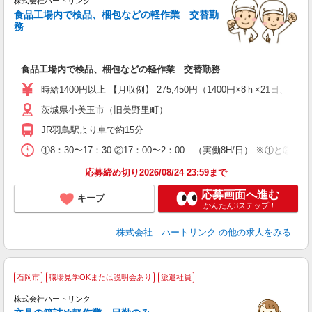
株式会社ハートリンク
～
食品工場内で検品、梱包などの軽作業 交替勤
前
務
務
ク
食品工場内で検品、梱包などの軽作業 交替勤務
時給1400円以上 【月収例】 275,450円（1400円×8ｈ×2
茨城県小美玉市（旧美野里町）
JR羽鳥駅より車で約15分
①8：30〜17：30 ②17：00〜2：00 （実働8H/日） ※
応募締め切り2026/08/24 23:59まで
応募画面へ進む
キープ
かんたん3ステップ！
株式会社 ハートリンク
の他の求人をみる
日
石岡市
職場見学OKまたは説明会あり
派遣社員
有
入
株式会社ハートリンク
新