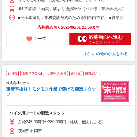
躍
額
JR 常磐線 「石岡」駅より徒歩26分（バス停『東小学校入口』よ
間
ス
■完全希望制：業務委託契約のため原則自由です。 ■営業時間帯（9
K.
応募締め切り2026/08/31 23:59まで
応募画面へ進む
キープ
かんたん3ステップ！
りらく
の他の求人をみる
石岡市
職場見学OKまたは説明会あり
正社員
職業紹介
株式会社リオン
定着率抜群！モクモク作業で稼げる製造スタッ
フ
家
社
バイク用シートの製造スタッフ
入
場
月給245,000円〜280,000円（経験・能力による）
タ
茨城県石岡市
額
業