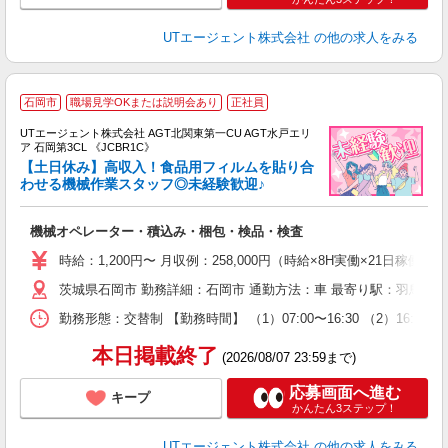
UTエージェント株式会社
の他の求人をみる
石岡市
職場見学OKまたは説明会あり
正社員
UTエージェント株式会社 AGT北関東第一CU AGT水戸エリ
ア 石岡第3CL 《JCBR1C》
【土日休み】高収入！食品用フィルムを貼り合
わせる機械作業スタッフ◎未経験歓迎♪
る
機械オペレーター・積込み・梱包・検品・検査
入
場
時給：1,200円〜 月収例：258,000円（時給×8H実働×21日稼働＋
タ
茨城県石岡市 勤務詳細：石岡市 通勤方法：車 最寄り駅：羽鳥駅か
休
場
勤務形態：交替制 【勤務時間】 （1）07:00〜16:30 （2）16:
通
り
本日掲載終了
(2026/08/07 23:59まで)
応募画面へ進む
キープ
かんたん3ステップ！
UTエージェント株式会社
の他の求人をみる