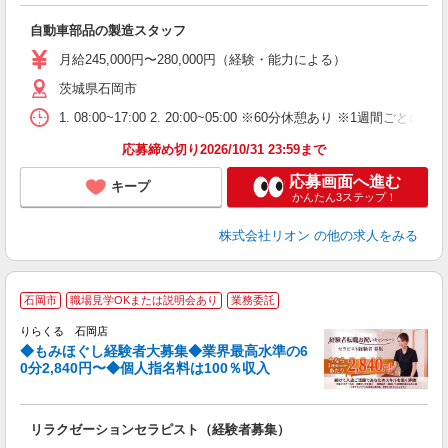
社
自動車部品の製造スタッフ
入
場
月給245,000円〜280,000円（経験・能力による）
タ
茨城県石岡市
額
業
1. 08:00~17:00 2. 20:00~05:00 ※60分休憩あり ※1週間ごとの2
あ
応募締め切り2026/10/31 23:59まで
応募画面へ進む
キープ
かんたん3ステップ！
株式会社リオン
の他の求人をみる
◆
石岡市
職場見学OKまたは説明会あり
業務委託
円
りらくる 石岡店
◆もみほぐし経験者大募集◆業界最高水準の6
0分2,840円〜◆個人指名料は100％収入
に
間
リラクゼーションセラピスト（経験者募集）
入