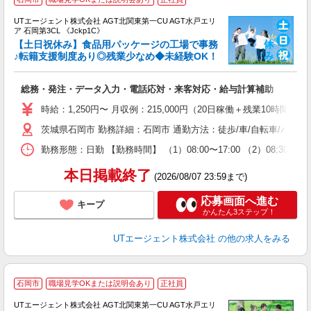
UTエージェント株式会社 AGT北関東第一CU AGT水戸エリ
ア 石岡第3CL 《Jckp1C》
【土日祝休み】食品用パッケージの工場で事務
♪転籍支援制度あり◎残業少なめ◆未経験OK！
る
総務・発注・データ入力・電話応対・来客対応・給与計算補助
入
場
時給：1,250円〜 月収例：215,000円（20日稼働＋残業10時間/月
タ
茨城県石岡市 勤務詳細：石岡市 通勤方法：徒歩/車/自転車/バイク
休
場
勤務形態：日勤 【勤務時間】 （1）08:00〜17:00 （2）08
通
り
本日掲載終了
(2026/08/07 23:59まで)
応募画面へ進む
キープ
かんたん3ステップ！
UTエージェント株式会社
の他の求人をみる
石岡市
職場見学OKまたは説明会あり
正社員
UTエージェント株式会社 AGT北関東第一CU AGT水戸エリ