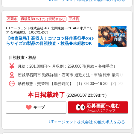
石岡市
職場見学OKまたは説明会あり
正社員
UTエージェント株式会社 AGT北関東第一CU AGT水戸エリ
ア 石岡第8CL 《JCCX1-DC》
【検査業務】高収入！コツコツ軽作業◎手のひ
らサイズの製品の目視検査・検品◆未経験OK
る
目視検査・検品
入
場
月給：201,000円〜 月収例：269,000円(月給＋各種手当)
タ
茨城県石岡市 勤務詳細：石岡市 通勤方法：車/自転車 最寄り駅：
休
場
勤務形態：交替制 【勤務時間】 （1）08:00〜16:30 （2）20:3
通
り
本日掲載終了
(2026/08/07 23:59まで)
応募画面へ進む
キープ
かんたん3ステップ！
UTエージェント株式会社
の他の求人をみる