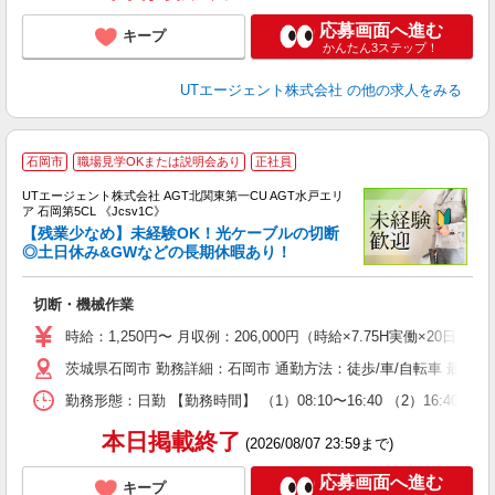
応募画面へ進む
キープ
かんたん3ステップ！
UTエージェント株式会社
の他の求人をみる
石岡市
職場見学OKまたは説明会あり
正社員
UTエージェント株式会社 AGT北関東第一CU AGT水戸エリ
ア 石岡第5CL 《Jcsv1C》
【残業少なめ】未経験OK！光ケーブルの切断
◎土日休み&GWなどの長期休暇あり！
る
切断・機械作業
入
場
時給：1,250円〜 月収例：206,000円（時給×7.75H実働×20日稼
タ
茨城県石岡市 勤務詳細：石岡市 通勤方法：徒歩/車/自転車 最寄
休
場
勤務形態：日勤 【勤務時間】 （1）08:10〜16:40 （2）16:
通
り
本日掲載終了
(2026/08/07 23:59まで)
応募画面へ進む
キープ