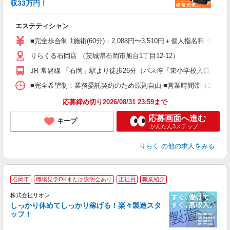
収33万円！
目
エステティシャン
入
た
■完全歩合制 1施術(60分)：2,088円〜3,510円＋個人指名料 ※
主
りらくる石岡店 （茨城県石岡市旭台1丁目12-12）
躍
額
JR 常磐線 「石岡」駅より徒歩26分（バス停『東小学校入口』よ
間
ス
■完全希望制：業務委託契約のため原則自由 ■営業時間帯（10:00
K.
応募締め切り2026/08/31 23:59まで
応募画面へ進む
キープ
かんたん3ステップ！
りらく
の他の求人をみる
石岡市
職場見学OKまたは説明会あり
正社員
職業紹介
株式会社リオン
しっかり休めてしっかり稼げる！楽々製造スタ
ッフ！
家