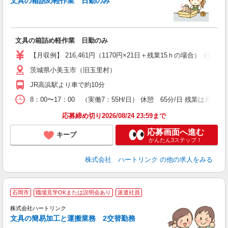
文具の箱詰め軽作業 日勤のみ
0
K
型
h
文具の箱詰め軽作業 日勤のみ
【月収例】 216,461円（1170円×21日＋残業15ｈの場合）
茨城県小美玉市（旧玉里村）
JR高浜駅より車で約10分
8：00〜17：00 （実働7：55H/日） 休憩 65分/日 残業は
応募締め切り2026/08/24 23:59まで
応募画面へ進む
キープ
かんたん3ステップ！
株式会社 ハートリンク
の他の求人をみる
交
石岡市
職場見学OKまたは説明会あり
派遣社員
有
入
株式会社ハートリンク
新
文具の簡易加工と運搬業務 2交替勤務
0