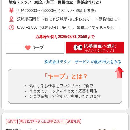
製造スタッフ（組立・加工・目視検査・機械操作など）
未
あ
月給200000〜250000円（スキル・経験を考慮）
遣
茨城県石岡市 （他にも茨城県内に多数あり） ※勤務地はご希望を
8:30〜17:30（休憩60分） ※但し、業務上必要がある場合
応募締め切り2026/08/31 23:59まで
応募画面へ進む
キープ
かんたん3ステップ！
株式会社テクノ・サービス
の他の求人をみる
「キープ」とは？
気になるお仕事をワンクリックで保存
まとめてチェック＆まとめて応募も可能
会員登録無しで今すぐご利用いただけます
土
石岡市
職場見学OKまたは説明会あり
派遣社員
入
主