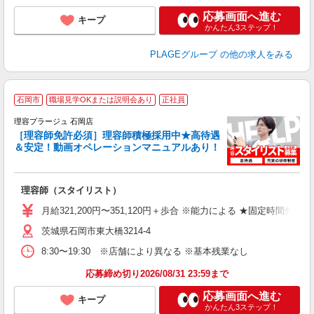
支
応募画面へ進む
キープ
かんたん3ステップ！
PLAGEグループ
の他の求人をみる
石岡市
職場見学OKまたは説明会あり
正社員
理容プラージュ 石岡店
［理容師免許必須］理容師積極採用中★高待遇
＆安定！動画オペレーションマニュアルあり！
募
給
歩
理容師（スタイリスト）
入
資
月給321,200円〜351,120円＋歩合 ※能力による ★固定時間外
ブ
茨城県石岡市東大橋3214-4
自
ク
8:30〜19:30 ※店舗により異なる ※基本残業なし
あ
応募締め切り2026/08/31 23:59まで
支
応募画面へ進む
キープ
かんたん3ステップ！