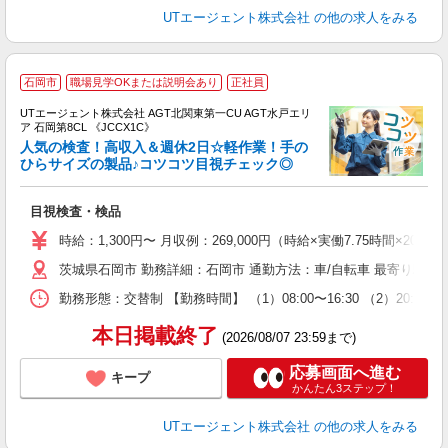
UTエージェント株式会社
の他の求人をみる
石岡市
職場見学OKまたは説明会あり
正社員
UTエージェント株式会社 AGT北関東第一CU AGT水戸エリ
ア 石岡第8CL 《JCCX1C》
人気の検査！高収入＆週休2日☆軽作業！手の
ひらサイズの製品♪コツコツ目視チェック◎
る
目視検査・検品
入
場
時給：1,300円〜 月収例：269,000円（時給×実働7.75時間×20
タ
茨城県石岡市 勤務詳細：石岡市 通勤方法：車/自転車 最寄り駅：
休
場
勤務形態：交替制 【勤務時間】 （1）08:00〜16:30 （2）20:
通
り
本日掲載終了
(2026/08/07 23:59まで)
応募画面へ進む
キープ
かんたん3ステップ！
UTエージェント株式会社
の他の求人をみる