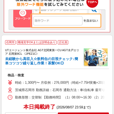
石岡市
職場見学OKまたは説明会あり
正社員
UTエージェント株式会社 AGT北関東第一CU AGT水戸エリ
ア 石岡第8CL 《JPEZ1C》
未経験から高収入☆飲料缶の目視チェック♪簡
単コツコツ繰り返し作業！茶髪OK◎
る
検品・検査
入
場
時給：1,300円〜 月収例：276,000円（時給×7.75H実働×20日稼
タ
茨城県石岡市 勤務詳細：石岡市 通勤方法：車/自転車 最寄り駅：
休
場
勤務形態：交替制 【勤務時間】 （1）08:00〜16:30 （2）20:
通
り
本日掲載終了
(2026/08/07 23:59まで)