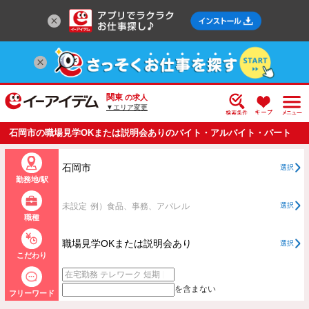
関東
の求人
▼エリア変更
石岡市の職場見学OKまたは説明会ありのバイト・アルバイト・パート
の求人情報一覧
石岡市
選択
勤務地/駅
未設定
例）食品、事務、アパレル
選択
職種
職場見学OKまたは説明会あり
選択
こだわり
を含まない
フリーワード