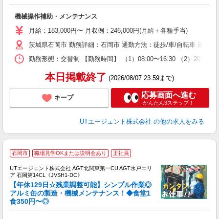
部
入
機械操作補助・メンテナンス
場
タ
月給：183,000円〜 月収例：246,000円(月給＋各種手当)
休
茨城県石岡市 勤務詳細：石岡市 通勤方法：徒歩/車/自転車 最寄
場
通
勤務形態：交替制 【勤務時間】 （1）08:00〜16:30 （2）20:
り
本日掲載終了
(2026/08/07 23:59まで)
応募画面へ進む
キープ
かんたん3ステップ！
UTエージェント株式会社
の他の求人をみる
石岡市
職場見学OKまたは説明会あり
正社員
UTエージェント株式会社 AGT北関東第一CU AGT水戸エリ
ア 石岡第14CL《JVSH1-DC》
【年休129日☆残業調整可能】シンプル作業◎
アルミ缶の製造・機械メンテナンス！◆食堂1
食350円〜◎
パ
入