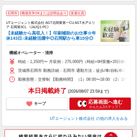
石岡市
職場見学OKまたは説明会あり
派遣社員
UTエージェント株式会社 AGT北関東第一CU AGT水戸エリ
ア 石岡第3CL 《JAJQ1-PC》
【未経験から高収入！】印刷補助のお仕事☆年
休143日♪未経験活躍中◎石岡駅から車10分◎
る
機械オペレーター・清掃
入
場
時給：1,250円〜 月収例：275,000円（時給×9H実働×20日稼働＋
タ
茨城県石岡市 勤務詳細：石岡市 通勤方法：徒歩/車/自転車/バイク
休
場
勤務形態：交替制 【勤務時間】 （1）08:00〜18:00 （2）19
通
り
本日掲載終了
(2026/08/07 23:59まで)
応募画面へ進む
キープ
かんたん3ステップ！
UTエージェント株式会社
の他の求人をみる