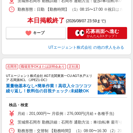
茨城県石岡市 勤務詳細：石岡市 通勤方法：徒歩/車/自転車/バイ
休
場
勤務形態：日勤 【勤務時間】 （1）08:15〜17:00 ※祝日は
通
り
本日掲載終了
(2026/08/07 23:59まで)
応募画面へ進む
キープ
かんたん3ステップ！
UTエージェント株式会社
の他の求人をみる
石岡市
職場見学OKまたは説明会あり
正社員
UTエージェント株式会社 AGT北関東第一CU AGT水戸エリ
ア 石岡第8CL 《JPEZ1-DC》
重量物基本なし×簡単作業！高収入☆コツコツ
繰り返し！飲料缶の目視チェック♪未経験OK
る
検品・検査
入
場
月給：201,000円〜 月収例：276,000円(月給＋各種手当)
タ
茨城県石岡市 勤務詳細：石岡市 通勤方法：車/自転車 最寄り駅：
休
場
勤務形態：交替制 【勤務時間】 （1）08:00〜16:30 （2）20