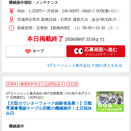
機械操作補助・メンテナンス
場
タ
時給：1,250円〜 月収例：246,000円（時給×7.5H実働×19日稼
休
茨城県石岡市 勤務詳細：石岡市 通勤方法：徒歩/車/自転車 最寄
場
通
勤務形態：交替制 【勤務時間】 （1）08:00〜16:30 （2）20:
り
本日掲載終了
(2026/08/07 23:59まで)
応募画面へ進む
キープ
かんたん3ステップ！
UTエージェント株式会社
の他の求人をみる
石岡市
職場見学OKまたは説明会あり
正社員
UTエージェント株式会社 AGT北関東第一CU AGT水戸エリ
ア 石岡第5CL 《JOPU1C》
【大型カウンターフォーク経験者急募！】日勤
専属◆電線ケーブル切断の機械操作！土日祝休
み◎
パ
入
機械操作
場