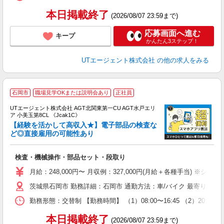
通
り
本日掲載終了
(2026/08/07 23:59まで)
応募画面へ進む
キープ
かんたん3ステップ！
UTエージェント株式会社
の他の求人をみる
石岡市
職場見学OKまたは説明会あり
正社員
UTエージェント株式会社 AGT北関東第一CU AGT水戸エリ
ア 小美玉第8CL 《Jcak1C》
【経験を活かして高収入★】電子部品の検査な
ど◎直接雇用の可能性あり
パ
検査・機械操作・部品セット・段取り
入
場
月給：248,000円〜 月収例：327,000円(月給＋各種手当) ※シフト
タ
茨城県石岡市 勤務詳細：石岡市 通勤方法：車/バイク 最寄り駅：
休
場
勤務形態：交替制 【勤務時間】 （1）08:00〜16:45 （2）20
通
り
本日掲載終了
(2026/08/07 23:59まで)