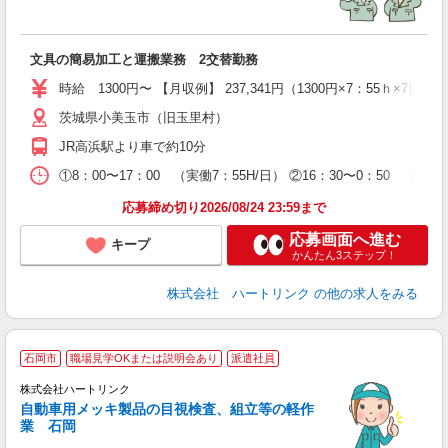
K
型
h
文具の簡易加工と運搬業務 2交替勤務
時給 1300円〜 【月収例】 237,341円（1300円×7：55ｈ×
茨城県小美玉市（旧玉里村）
JR高浜駅より車で約10分
①8：00〜17：00 （実働7：55H/日） ②16：30〜0：50
応募締め切り2026/08/24 23:59まで
応募画面へ進む
キープ
かんたん3ステップ！
株式会社 ハートリンク
の他の求人をみる
カ
石岡市
職場見学OKまたは説明会あり
派遣社員
入
主
株式会社ハートリンク
ル
自動車用メッキ製品の目視検査、組立等の軽作
自
業 石岡
費