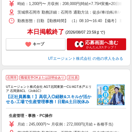
タ
時給：1,200円〜 月収例：208,000円(時給×7.75H実働×20日稼働
休
茨城県石岡市 勤務詳細：石岡市 通勤方法：徒歩/車/自転車/バイク
場
通
勤務形態：日勤 【勤務時間】 （1）08:10〜16:40 【備考】 
り
本日掲載終了
(2026/08/07 23:59まで)
応募画面へ進む
キープ
かんたん3ステップ！
UTエージェント株式会社
の他の求人をみる
石岡市
職場見学OKまたは説明会あり
正社員
UTエージェント株式会社 AGT北関東第一CU AGT水戸エリ
ア 石岡第6CL 《Jcib1C》
【正社員募集！】高収入◎経験&スキルが活か
せる♪工場で生産管理事務！日勤&土日祝休み
部
生産管理・事務・PC操作
入
場
月給：245,000円〜 月収例：272,000円(月給＋各種手当)
タ