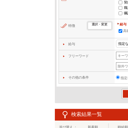
契
職
嘱
給与
選択・変更
特徴
高
給与
フリーワード
その他の条件
指定
この
検索結果一覧
並び替え ：
新着順
時給順