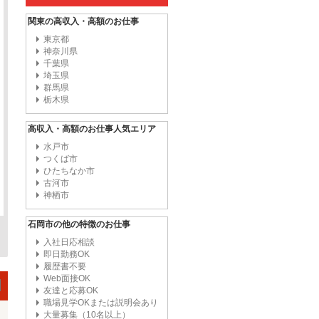
関東の高収入・高額のお仕事
東京都
神奈川県
千葉県
埼玉県
群馬県
栃木県
高収入・高額のお仕事人気エリア
水戸市
つくば市
ひたちなか市
古河市
神栖市
石岡市の他の特徴のお仕事
入社日応相談
即日勤務OK
履歴書不要
Web面接OK
友達と応募OK
職場見学OKまたは説明会あり
大量募集（10名以上）