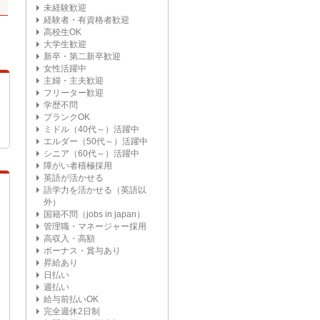
未経験歓迎
経験者・有資格者歓迎
高校生OK
大学生歓迎
新卒・第二新卒歓迎
女性活躍中
主婦・主夫歓迎
フリーター歓迎
学歴不問
ブランクOK
ミドル（40代～）活躍中
エルダー（50代～）活躍中
シニア（60代～）活躍中
障がい者積極採用
英語が活かせる
語学力を活かせる（英語以
外）
国籍不問（jobs in japan）
管理職・マネージャー採用
高収入・高額
ボーナス・賞与あり
昇給あり
日払い
週払い
給与前払いOK
完全週休2日制