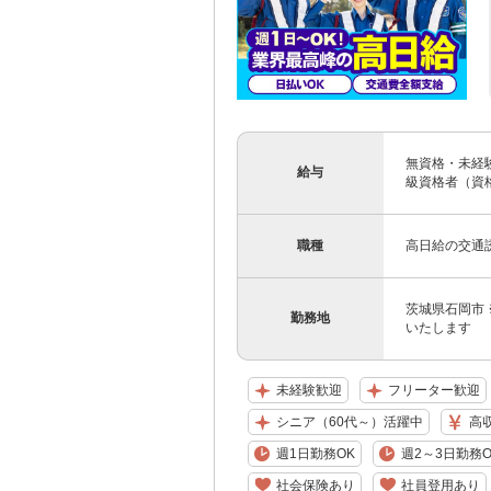
無資格・未経験の
給与
級資格者（資格が
職種
高日給の交通
茨城県石岡市
勤務地
いたします
未経験歓迎
フリーター歓迎
シニア（60代～）活躍中
高
週1日勤務OK
週2～3日勤務O
社会保険あり
社員登用あり