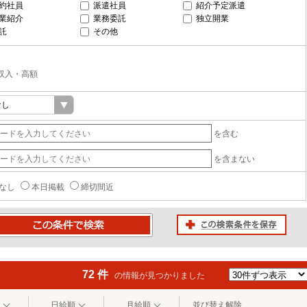
約社員
派遣社員
紹介予定派遣
業紹介
業務委託
独立開業
託
その他
収入・高額
を含む
を含まない
なし
本日掲載
締切間近
この検索条件を保存
条件で検索
72 件
の情報が見つかりました
日給順
月給順
並び替え解除