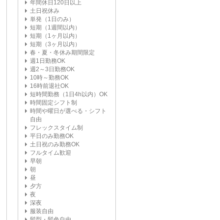
年間休日120日以上
土日祝休み
単発（1日のみ）
短期（1週間以内）
短期（1ヶ月以内）
短期（3ヶ月以内）
春・夏・冬休み期間限定
週1日勤務OK
週2～3日勤務OK
10時～勤務OK
16時前退社OK
短時間勤務（1日4h以内）OK
時間固定シフト制
時間や曜日が選べる・シフト
自由
フレックスタイム制
平日のみ勤務OK
土日祝のみ勤務OK
フルタイム歓迎
早朝
朝
昼
夕方
夜
深夜
服装自由
髪型・髪色自由