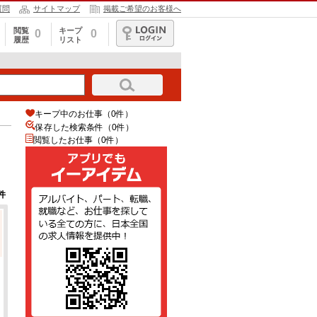
質問
サイトマップ
掲載ご希望のお客様へ
閲覧
キープ
0
0
履歴
リスト
ログイン
キープ中のお仕事（0件）
保存した検索条件（
0
件）
閲覧したお仕事（0件）
件