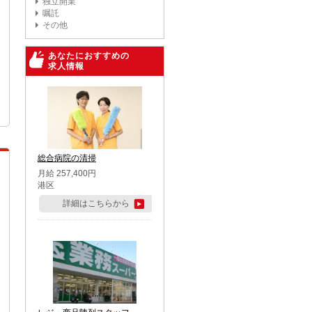
独立開業
嘱託
その他
あなたにおすすめの
求人情報
総合病院の清掃
月給 257,400円
港区
詳細はこちらから