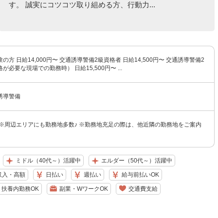
す。 誠実にコツコツ取り組める方、行動力...
方 日給14,000円〜 交通誘導警備2級資格者 日給14,500円〜 交通誘導警備2
必要な現場での勤務時） 日給15,500円〜 ...
誘導警備
 ※周辺エリアにも勤務地多数♪ ※勤務地充足の際は、他近隣の勤務地をご案内
ミドル（40代～）活躍中
エルダー（50代～）活躍中
収入・高額
日払い
週払い
給与前払いOK
扶養内勤務OK
副業・WワークOK
交通費支給