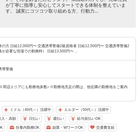
が丁寧に指導し安心してスタートできる体制を整えていま
す。 誠実にコツコツ取り組める方、行動力...
方 日給12,000円〜 交通誘導警備2級資格者 日給12,500円〜 交通誘導警備2
必要な現場での勤務時） 日給13,500円〜 ...
誘導警備
 ※周辺エリアにも勤務地多数♪ ※勤務地充足の際は、他近隣の勤務地をご案内
ミドル（40代～）活躍中
エルダー（50代～）活躍中
収入・高額
日払い
週払い
給与前払いOK
K
扶養内勤務OK
副業・WワークOK
交通費支給