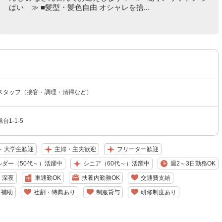
ぱい ≫ ■髪型・髪色自由 オシャレを捨...
スタッフ（接客・調理・清掃など）
1-1-5
大学生歓迎
主婦・主夫歓迎
フリーター歓迎
ルダー（50代～）活躍中
シニア（60代～）活躍中
週2～3日勤務OK
深夜
車通勤OK
扶養内勤務OK
交通費支給
事補助
社割・特典あり
制服貸与
研修制度あり