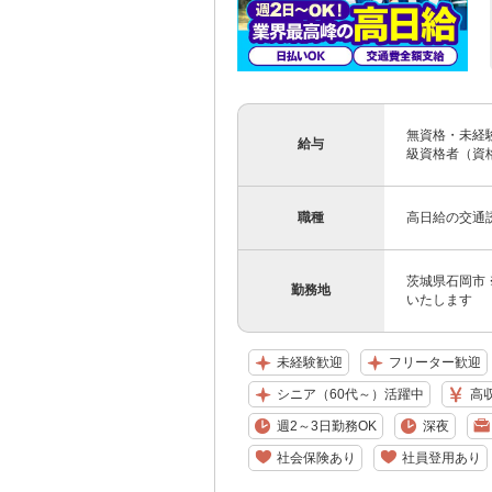
無資格・未経験の
給与
級資格者（資格が
職種
高日給の交通
茨城県石岡市
勤務地
いたします
未経験歓迎
フリーター歓迎
シニア（60代～）活躍中
高
週2～3日勤務OK
深夜
社会保険あり
社員登用あり