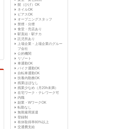
髭（ひげ）OK
ネイルOK
ピアスOK
オープニングスタッフ
禁煙・分煙
食堂・売店あり
駅直結・駅チカ
託児所あり
上場企業・上場企業のグルー
プ会社
公的機関
リゾート
車通勤OK
バイク通勤OK
自転車通勤OK
扶養内勤務OK
残業ほぼなし
残業少なめ（月20h未満）
在宅ワーク・テレワーク可
内職
副業・WワークOK
転勤なし
無期雇用派遣
登録制
有休取得率80%以上
交通費支給