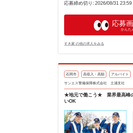
応募締め切り: 2026/08/31 23:5
応募
かんた
すき家 の他の求人をみる
石岡市
高収入・高額
アルバイト
サンエス警備保障株式会社 土浦支社
★地元で働こう★ 業界最高峰の
いOK