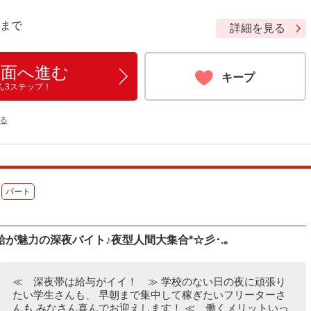
9 まで
詳細を見る
画面へ進む
キープ
ん3ステップ！
る
パート
が魅力の深夜バイト♪夜型人間大集合*☆彡･.｡
≪ 深夜帯は給与がイイ！ ≫ 学校のない日の夜に頑張り
たい学生さんも、 早朝まで集中して稼ぎたいフリーターさ
んも みなさん喜んでお迎えします！ ≪ 働くメリットいっ