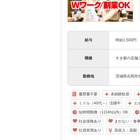
給与
時給1,500円
職種
すき家の店舗
勤務地
茨城県石岡市旭台
履歴書不要
未経験歓迎
ミドル（40代～）活躍中
エ
短時間勤務（1日4h以内）OK
社会保険あり
まかない・食
社員登用あり
高収入・高額