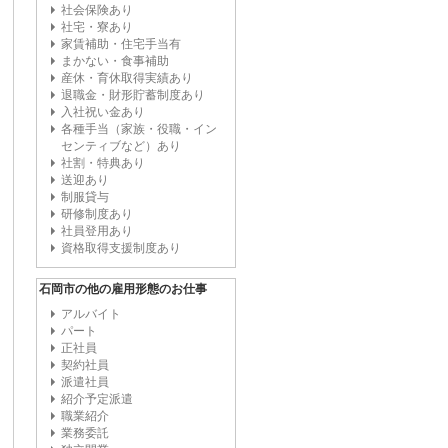
社会保険あり
社宅・寮あり
家賃補助・住宅手当有
まかない・食事補助
産休・育休取得実績あり
退職金・財形貯蓄制度あり
入社祝い金あり
各種手当（家族・役職・イン
センティブなど）あり
社割・特典あり
送迎あり
制服貸与
研修制度あり
社員登用あり
資格取得支援制度あり
石岡市の他の雇用形態のお仕事
アルバイト
パート
正社員
契約社員
派遣社員
紹介予定派遣
職業紹介
業務委託