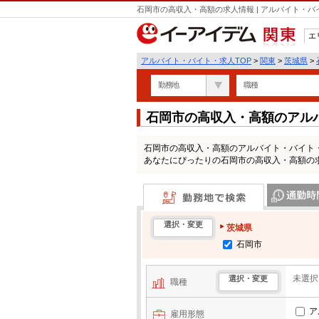
石岡市の高収入・高額の求人情報 | アルバイト・
エ
関東
アルバイト・バイト・求人TOP
>
関東
>
茨城県
>
勤務地
職種
石岡市の高収入・高額のアル
石岡市の高収入・高額のアルバイト・バイト
あなたにぴったりの石岡市の高収入・高額の
勤務地で検索
通勤時間・区
選択・変更
茨城県
石岡市
未選択
選択・変更
職種
ア
雇用形態