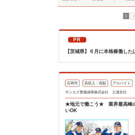
1
2
PR
【茨城県】６月に本格稼働した
石岡市
高収入・高額
アルバイト
サンエス警備保障株式会社 土浦支社
★地元で働こう★ 業界最高峰の
いOK