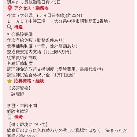
週あたり最低勤務日数／3日
アクセス・勤務地
今津（大分県）(ＪＲ日豊本線)(約23分)
ＤーＡＣＴ中津工場 （大分県中津市昭和新田1番地）
待遇
社会保険完備
年次有給休暇（勤務条件あり）
食事補助制度（一部、除外店舗あり）
交通費規定内支給（月上限5万円）
従業員紹介制度
各種研修制度
調理師免許取得支援制度（受験費用、書籍代負担）
調理師試験合格祝い金（1万円支給）
応募資格・経験
【必須資格】
・調理師
学歴・年齢不問
経験者歓迎
備考
【働く環境について】
飲食店のように入れ替わりの激しい職場ではなく、決まったお
客様が多いので