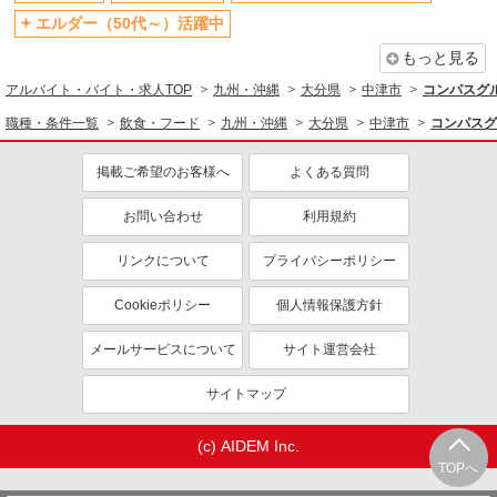
＜高校生＞時給1200円／研修時給1100円
エルダー（50代～）活躍中
大分県中津市大字島田134-1
もっと見る
詳細を見る
キープ
アルバイト・バイト・求人TOP
九州・沖縄
大分県
中津市
コンパスグル
職種・条件一覧
飲食・フード
九州・沖縄
大分県
中津市
コンパスグ
アルバイト
パート
ケンタッキーフライドチキン ゆめタウン中津店
掲載ご希望のお客様へ
よくある質問
カウンター・キッチンスタッフ ＜優先募集日
時＞土日祝 フルタイム
お問い合わせ
利用規約
時給1300円 研修期間：100時間／時給1200円
＜高校生＞時給1200円／研修時給1100円
リンクについて
プライバシーポリシー
大分県中津市大字島田134-1
Cookieポリシー
個人情報保護方針
詳細を見る
キープ
メールサービスについて
サイト運営会社
アルバイト
パート
サイトマップ
すき家 213号中津店
すき家の店舗スタッフ（接客・調理・清掃な
(c) AIDEM Inc.
ど）
TOPへ
時給1,100円 ※22:00〜翌5:00：時給1,400円 ※
高校生時給1,035円 ※早朝手当（5:00〜9:00）時給