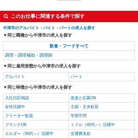
時給1,600円以上 試用期間中 時給1,600円以上
(試用期間2ヶ月) 22:00〜00:00 時給2,000円以上 残
業が発生した場合、残業代を1分単位で別途支給し
ダイハツ九州第2工場 （大分県中津市昭和新
このお仕事に関連する条件で探す
ます。
田1 ダイハツ九州(株)第二事務所棟）
中津市のアルバイト・バイト・パートの求人を探す
詳細を見る
キープ
同じ職種から中津市の求人を探す
飲食・フードすべて
アルバイト
パート
コンパスグループ・ジャパン株式会社 21596_p
調理・調理補助・調理師
調理員【アルバイト・パート】
同じ雇用形態から中津市の求人を探す
時給1,600円以上 試用期間中 時給1,600円以上
(試用期間2ヶ月) 22:00〜00:00 時給2,000円以上 残
アルバイト
パート
業が発生した場合、残業代を1分単位で別途支給し
ＤーＡＣＴ中津工場 （大分県中津市昭和新田
ます。
1番地）
同じ特徴から中津市の求人を探す
入社日応相談
友達と応募OK
詳細を見る
キープ
女性活躍中
主婦・主夫歓迎
アルバイト
パート
フリーター歓迎
学歴不問
コンパスグループ・ジャパン株式会社 21782_p
ブランクOK
ミドル（40代～）活躍中
調理補助【アルバイト・パート】
エルダー（50代～）活躍中
交通費支給
時給1,100円以上 試用期間中 時給1,100円以上