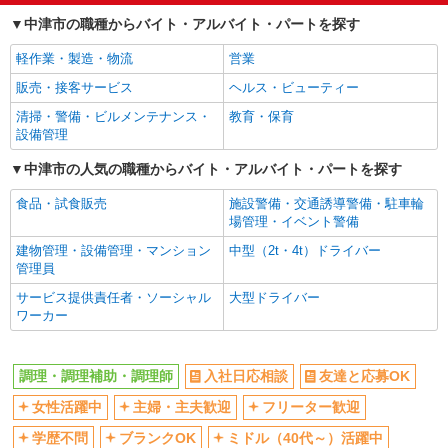
分単位で別途支給します。
中津市の職種からバイト・アルバイト・パートを探す
ルネサス大分工場 （大分県中津市伊藤田
深夜
扶養内勤務OK
4200 ルネサス大分工場事務所棟2F食堂）
副業・WワークOK
まかない・食事補助
軽作業・製造・物流
営業
詳細を見る
キープ
販売・接客サービス
ヘルス・ビューティー
清掃・警備・ビルメンテナンス・
教育・保育
アルバイト
パート
設備管理
コンパスグループ・ジャパン株式会社 63107_p
中津市の人気の職種からバイト・アルバイト・パートを探す
調理師【アルバイト・パート】
時給1,400円以上 試用期間中 時給1,400円以上
食品・試食販売
施設警備・交通誘導警備・駐車輪
(試用期間2ヶ月) 残業が発生した場合、残業代を1
場管理・イベント警備
分単位で別途支給します。
松永循環器病院 （大分県中津市中央町1丁目
建物管理・設備管理・マンション
中型（2t・4t）ドライバー
3）
管理員
サービス提供責任者・ソーシャル
大型ドライバー
詳細を見る
キープ
ワーカー
アルバイト
パート
ケンタッキーフライドチキン ゆめタウン中津店
調理・調理補助・調理師
入社日応相談
友達と応募OK
カウンター・キッチンスタッフ ＜優先募集日
女性活躍中
主婦・主夫歓迎
フリーター歓迎
時＞土日祝 フルタイム
学歴不問
ブランクOK
時給1300円 研修期間：100時間／時給1200円
ミドル（40代～）活躍中