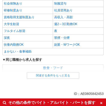
(試用期間2ヶ月) 残業が発生した場合、残業代を1
社会保険あり
制服貸与
分単位で別途支給します。
ゆめタウン中津 従業員食堂 （大分県中津市
研修制度あり
社員登用あり
蛭子町３丁目９９ 従業員食堂）
資格取得支援制度あり
高収入・高額
詳細を見る
キープ
大学生歓迎
週2～3日勤務OK
フルタイム歓迎
夜
アルバイト
パート
深夜
禁煙・分煙
コンパスグループ・ジャパン株式会社 33012_p
調理師【アルバイト・パート】
扶養内勤務OK
副業・WワークOK
時給1,450円以上 試用期間中 時給1,450円以上
まかない・食事補助
(試用期間2ヶ月) 残業が発生した場合、残業代を1
分単位で別途支給します。
同じ職種から求人を探す
ダイハツ九州株式会社 食堂 （大分県中津市
昭和新田1）
飲食・フード
詳細を見る
キープ
調理・調理補助・調理師
関連する条件をもっと見る
同じ特徴から求人を探す
アルバイト
パート
コンパスグループ・ジャパン株式会社 21430_p
ミドル（40代～）活躍中
交通費支給
ID：AE0805842453
調理補助【アルバイト・パート】
社会保険あり
社員登用あり
時給1,400円以上 試用期間中 時給1,400円以上
その他の条件でバイト・アルバイト・パートを探す
大学生歓迎
週2～3日勤務OK
(試用期間2ヶ月) 残業が発生した場合、残業代を1