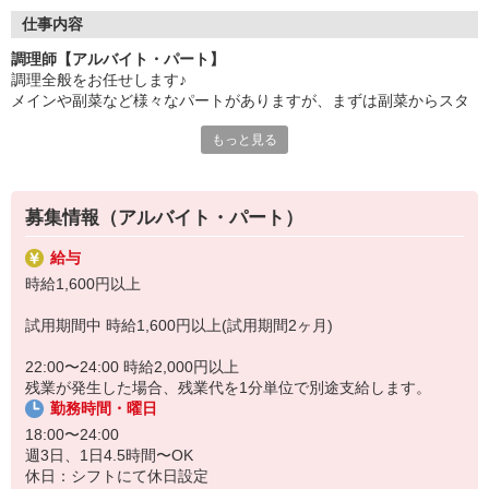
●20代〜50代の幅広い年代のスタッフが活躍中
仕事内容
主婦(夫)・フリーター・学生の方等、幅広い年代のスタッフが活
調理師【アルバイト・パート】
躍中
調理全般をお任せします♪
メインや副菜など様々なパートがありますが、まずは副菜からスタ
●安心の教育体制
ート。
入社後は先輩たちが優しくフォローしながら進めますので、
もっと見る
安心してお仕事を始められます。
《1日の流れ》
1.調理の準備
【会社について】
器具のスイッチやガスを点けます
給食受託の外資系大手企業、コンパスグループ・ジャパン。
募集情報（アルバイト・パート）
2.食材の確認と下ごしらえ
全国約1,500ヵ所で「コントラクトフードサービス」を展開して
3.調理スタート
います
給与
4.自分の持ち場が終了したら他の人のお手伝い
時給1,600円以上
レシピやメニューもきちんとあり、メイン担当や副菜担当等、
試用期間中 時給1,600円以上(試用期間2ヶ月)
担当を分けて調理を進めますので、ブランクがある方もご安心下さ
い♪
22:00〜24:00 時給2,000円以上
残業が発生した場合、残業代を1分単位で別途支給します。
勤務時間・曜日
18:00〜24:00
週3日、1日4.5時間〜OK
休日：シフトにて休日設定