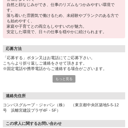
自然と顔なじみができ、仕事のリズムもつかみやすい環境で
す。
落ち着いた雰囲気で働けるため、未経験やブランクのある方で
も始めやすく、
家庭や子育てとの両立もしやすいのが魅力。
安定した環境で、日々の仕事を穏やかに続けられます。
応募方法
「応募する」ボタン又はお電話にてご応募下さい。
こちらより折り返しご連絡をさせて頂きます。
※固定電話や携帯電話からご連絡する場合がございます。
もっと見る
【WEB応募受付後の流れ】
［1］「応募する」ボタンよりご応募下さい♪
↓
［2］携帯のショートメッセージ（SMS）に質問フォームをお送り
連絡先住所
させて頂きますので、
コンパスグループ・ジャパン（株） （東京都中央区築地5-5-12
メッセージに従ってご質問にご回答頂き、ご都合の良い面接日
号 浜離宮建設プラザ4F・5F）
程をご選択ください♪
※携帯電話番号の登録不備等、SMSが配信されない場合には別途ご
連絡させて頂きます。
この求人に関するお問い合わせ