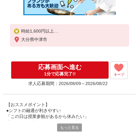
時給1,600円以上
大分県中津市
試用期間中 時給1,600円以上(試用期間2ヶ月)
22:00〜24:00 時給2,000円以上
残業が発生した場合、残業代を1分単位で別途支給し
応募画面へ進む
ます。
1分で応募完了!!
キープ
求人応募期間：2026/08/09～2026/08/22
【おススメポイント】
●シフトの融通が利きやすい
「この日は授業参観があるから休みたい」
「その日は予定があるのでシフトを調整したい」等
もっと見る
家庭や趣味の都合にも柔軟に対応しますので、お気軽にご相談く
ださい