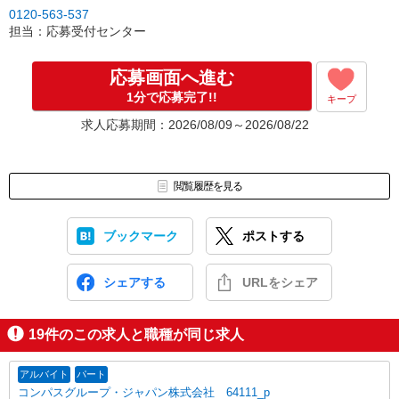
↓
0120-563-537
［3］面接実施。履歴書（写真貼付）をお持ちください。
担当：応募受付センター
面接では仕事内容や職場についてなど、気になることやご希望は
なんでもお聞かせくださいね。
↓
応募画面へ進む
［4］ 採用決定のご連絡。勤務開始日もお気軽にご相談ください。
1分で応募完了!!
キープ
【電話受付】
求人応募期間：2026/08/09～2026/08/22
10:00〜20:00 ※年末年始除く
閲覧履歴を見る
ブックマーク
ポストする
シェアする
URLをシェア
19
件のこの求人と職種が同じ求人
アルバイト
パート
コンパスグループ・ジャパン株式会社 64111_p