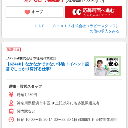
あと
日
で掲載終了
(2026/08/17 23:59まで)
応募画面へ進む
キープ
かんたん3ステップ！
ＬＡＰＩ－Ｓｔａｆｆ株式会社（ラピースタッフ）
の他の求人をみる
派遣社員
LAPI-Staff株式会社 本社/軽作業窓口
【624sk】なかなかできない体験！イベント設
営でしっかり稼げる仕事!
し
運搬・設営スタッフ
日
支
時給1,280円
神奈川県横浜市中区 ★上記以外にも多数派遣先有
関内駅など
日勤 10:00〜18:30 14:30〜22:30 1日7時間以上