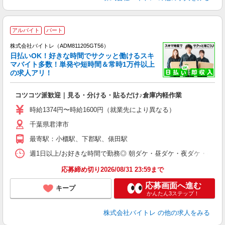
アルバイト
パート
株式会社バイトレ（ADM811205GT56）
く
日払いOK！好きな時間でサクッと働けるスキ
マバイト多数！単発や短時間＆常時1万件以上
☆
の求人アリ！
験
コツコツ派歓迎｜見る・分ける・貼るだけ♪倉庫内軽作業
即
活
時給1374円〜時給1600円（就業先により異なる）
（
千葉県君津市
短
K
最寄駅：小櫃駅、下郡駅、俵田駅
日
髪
週1日以上/お好きな時間で勤務◎ 朝ダケ・昼ダケ・夜ダケ・夜勤など、 ご自
応募締め切り2026/08/31 23:59まで
応募画面へ進む
キープ
かんたん3ステップ！
株式会社バイトレ
の他の求人をみる