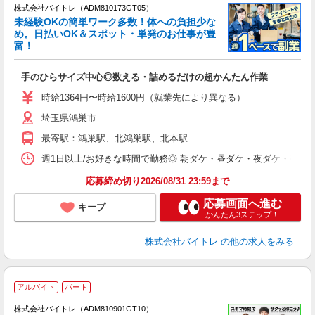
株式会社バイトレ（ADM810173GT05）
未経験OKの簡単ワーク多数！体への負担少な
め。日払いOK＆スポット・単発のお仕事が豊
富！
ス
ロ
手のひらサイズ中心◎数える・詰めるだけの超かんたん作業
即
活
時給1364円〜時給1600円（就業先により異なる）
（
埼玉県鴻巣市
短
K
最寄駅：鴻巣駅、北鴻巣駅、北本駅
日
髪
週1日以上/お好きな時間で勤務◎ 朝ダケ・昼ダケ・夜ダケ・夜勤など、 ご自
応募締め切り2026/08/31 23:59まで
応募画面へ進む
キープ
かんたん3ステップ！
株式会社バイトレ
の他の求人をみる
アルバイト
パート
株式会社バイトレ（ADM810901GT10）