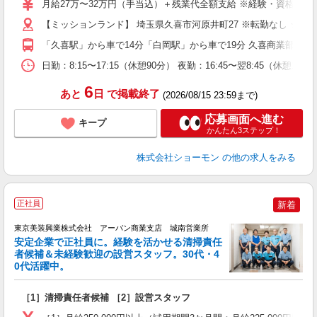
月給27万〜32万円（手当込）＋残業代全額支給 ※経験・資格・能力
車
【ミッションランド】 埼玉県久喜市河原井町27 ※転勤なし ★
ィ
「久喜駅」から車で14分「白岡駅」から車で19分 久喜商業部工
日勤：8:15〜17:15（休憩90分） 夜勤：16:45〜翌8:
6
あと
日
で掲載終了
(2026/08/15 23:59まで)
応募画面へ進む
キープ
かんたん3ステップ！
株式会社ショーモン
の他の求人をみる
正社員
新着
東京美装興業株式会社 アーバン商業支店 城南営業所
安定企業で正社員に。経験を活かせる清掃責任
者候補＆未経験歓迎の設営スタッフ。30代・4
0代活躍中。
4
［1］清掃責任者候補 ［2］設営スタッフ
入
（