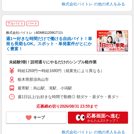
株式会社バイトレ
の他の求人をみる
アルバイト
パート
株式会社バイトレ（ADM811209GT13）
週1〜好きな時間だけで働ける自由バイト！単
発も長期もOK。スポット・単発案件がとにか
も
く豊富！
気
未経験9割！説明通りにやるだけのシンプル軽作業
即
活
時給1269円〜時給1680円（就業先により異なる）
（
栃木県那須烏山市
短
K
最寄駅：烏山駅、滝駅、小塙駅
日
髪
週1日以上/お好きな時間で勤務◎ 朝ダケ・昼ダケ・夜ダケ・夜勤など、 ご自
応募締め切り2026/08/31 23:59まで
応募画面へ進む
キープ
かんたん3ステップ！
株式会社バイトレ
の他の求人をみる