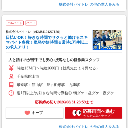
株式会社バイトレ
の他の求人をみる
アルバイト
パート
株式会社バイトレ（ADM811212GT26）
く
日払いOK！好きな時間でサクッと働けるスキ
マバイト多数！単発や短時間＆常時1万件以上
☆
の求人アリ！
験
人と話すのが苦手でも安心♪接客なしの軽作業スタッフ
即
活
時給1374円〜時給1600円（就業先により異なる）
（
千葉県館山市
短
K
最寄駅：館山駅、那古船形駅、九重駅
日
髪
週1日以上/お好きな時間で勤務◎ 朝ダケ・昼ダケ・夜ダケ・夜勤など、 ご自
応募締め切り2026/08/31 23:59まで
応募画面へ進む
キープ
かんたん3ステップ！
株式会社バイトレ
の他の求人をみる