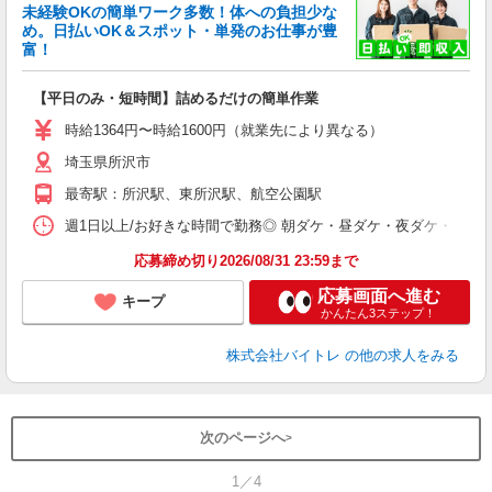
未経験OKの簡単ワーク多数！体への負担少な
め。日払いOK＆スポット・単発のお仕事が豊
富！
ス
ロ
【平日のみ・短時間】詰めるだけの簡単作業
即
活
時給1364円〜時給1600円（就業先により異なる）
（
埼玉県所沢市
短
K
最寄駅：所沢駅、東所沢駅、航空公園駅
日
髪
週1日以上/お好きな時間で勤務◎ 朝ダケ・昼ダケ・夜ダケ・夜勤など、 ご自
応募締め切り2026/08/31 23:59まで
応募画面へ進む
キープ
かんたん3ステップ！
株式会社バイトレ
の他の求人をみる
次のページへ
1／4