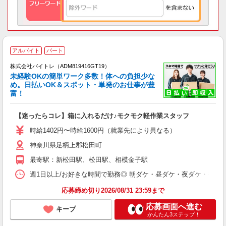
アルバイト
パート
株式会社バイトレ（ADM819416GT19）
未経験OKの簡単ワーク多数！体への負担少な
め。日払いOK＆スポット・単発のお仕事が豊
富！
ス
ロ
【迷ったらコレ】箱に入れるだけ♪モクモク軽作業スタッフ
即
活
時給1402円〜時給1600円（就業先により異なる）
（
神奈川県足柄上郡松田町
短
K
最寄駅：新松田駅、松田駅、相模金子駅
日
髪
週1日以上/お好きな時間で勤務◎ 朝ダケ・昼ダケ・夜ダケ・夜勤など、 ご自
応募締め切り2026/08/31 23:59まで
応募画面へ進む
キープ
かんたん3ステップ！