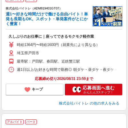
株式会社バイトレ（ADM819401GT07）
週1〜好きな時間だけで働ける自由バイト！単
発も長期もOK。スポット・単発案件がとにか
も
く豊富！
気
久しぶりのお仕事に｜座ってできるモクモク軽作業
即
活
時給1364円〜時給1600円（就業先により異なる）
（
埼玉県戸田市
短
K
最寄駅：戸田駅、春田駅、近鉄蟹江駅
日
髪
週1日以上/お好きな時間で勤務◎ 朝ダケ・昼ダケ・夜ダケ・夜勤など、 ご自
応募締め切り2026/08/31 23:59まで
応募画面へ進む
キープ
かんたん3ステップ！
株式会社バイトレ
の他の求人をみる
アルバイト
パート