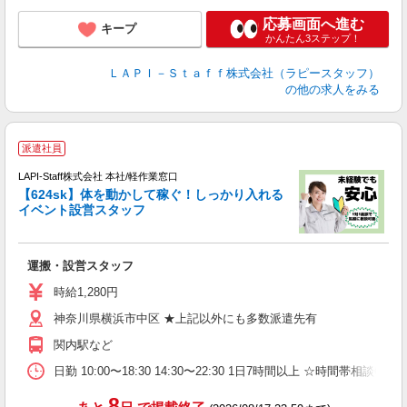
応募画面へ進む
キープ
かんたん3ステップ！
ＬＡＰＩ－Ｓｔａｆｆ株式会社（ラピースタッフ）
の他の求人をみる
派遣社員
LAPI-Staff株式会社 本社/軽作業窓口
【624sk】体を動かして稼ぐ！しっかり入れる
イベント設営スタッフ
れ
稼
運搬・設営スタッフ
日
支
時給1,280円
神奈川県横浜市中区 ★上記以外にも多数派遣先有
関内駅など
日勤 10:00〜18:30 14:30〜22:30 1日7時間以上
8