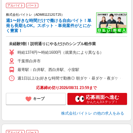
アルバイト
パート
株式会社バイトレ（ADM811212GT25）
週1〜好きな時間だけで働ける自由バイト！単
発も長期もOK。スポット・単発案件がとにか
も
く豊富！
気
未経験9割！説明通りにやるだけのシンプル軽作業
即
活
時給1374円〜時給1600円（就業先により異なる）
（
千葉県白井市
短
K
最寄駅：白井駅、西白井駅、小室駅
日
髪
週1日以上/お好きな時間で勤務◎ 朝ダケ・昼ダケ・夜ダケ・夜勤など、 ご自
応募締め切り2026/08/31 23:59まで
応募画面へ進む
キープ
かんたん3ステップ！
株式会社バイトレ
の他の求人をみる
アルバイト
パート