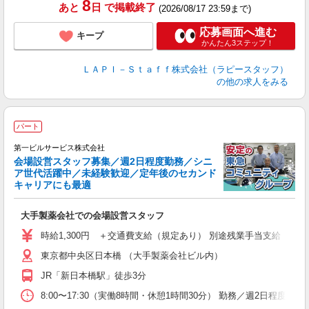
8
あと
日
で掲載終了
(2026/08/17 23:59まで)
応募画面へ進む
キープ
かんたん3ステップ！
ＬＡＰＩ－Ｓｔａｆｆ株式会社（ラピースタッフ）
の他の求人をみる
パート
第一ビルサービス株式会社
会場設営スタッフ募集／週2日程度勤務／シニ
ア世代活躍中／未経験歓迎／定年後のセカンド
ば
キャリアにも最適
勤
大手製薬会社での会場設営スタッフ
未
土
時給1,300円 ＋交通費支給（規定あり） 別途残業手当支給
チ
東京都中央区日本橋 （大手製薬会社ビル内）
JR「新日本橋駅」徒歩3分
8:00〜17:30（実働8時間・休憩1時間30分） 勤務／週2日