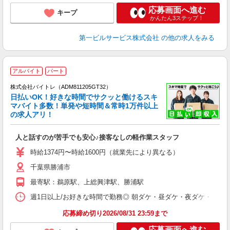
応募画面へ進む
キープ
かんたん3ステップ！
第一ビルサービス株式会社
の他の求人をみる
アルバイト
パート
株式会社バイトレ（ADM811205GT32）
く
日払いOK！好きな時間でサクッと働けるスキ
マバイト多数！単発や短時間＆常時1万件以上
☆
の求人アリ！
験
人と話すのが苦手でも安心♪接客なしの軽作業スタッフ
即
活
時給1374円〜時給1600円（就業先により異なる）
（
千葉県勝浦市
短
K
最寄駅：鵜原駅、上総興津駅、勝浦駅
日
髪
週1日以上/お好きな時間で勤務◎ 朝ダケ・昼ダケ・夜ダケ・夜勤など、 ご自
応募締め切り2026/08/31 23:59まで
応募画面へ進む