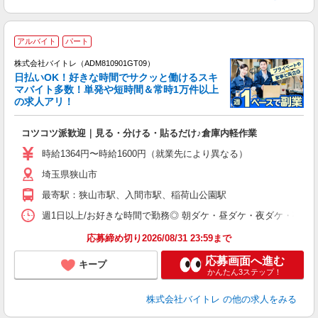
アルバイト
パート
株式会社バイトレ（ADM810901GT09）
く
日払いOK！好きな時間でサクッと働けるスキ
マバイト多数！単発や短時間＆常時1万件以上
☆
の求人アリ！
験
コツコツ派歓迎｜見る・分ける・貼るだけ♪倉庫内軽作業
即
活
時給1364円〜時給1600円（就業先により異なる）
（
埼玉県狭山市
短
K
最寄駅：狭山市駅、入間市駅、稲荷山公園駅
日
髪
週1日以上/お好きな時間で勤務◎ 朝ダケ・昼ダケ・夜ダケ・夜勤など、 ご自
応募締め切り2026/08/31 23:59まで
応募画面へ進む
キープ
かんたん3ステップ！
株式会社バイトレ
の他の求人をみる