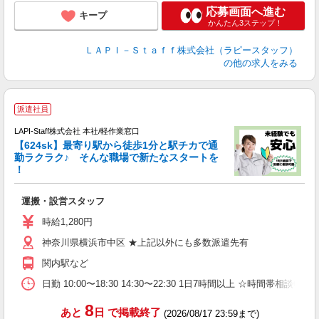
応募画面へ進む
キープ
かんたん3ステップ！
ＬＡＰＩ－Ｓｔａｆｆ株式会社（ラピースタッフ）
の他の求人をみる
派遣社員
LAPI-Staff株式会社 本社/軽作業窓口
喜
【624sk】最寄り駅から徒歩1分と駅チカで通
日
勤ラクラク♪ そんな職場で新たなスタートを
支
！
運搬・設営スタッフ
時給1,280円
神奈川県横浜市中区 ★上記以外にも多数派遣先有
関内駅など
日勤 10:00〜18:30 14:30〜22:30 1日7時間以上
8
あと
日
で掲載終了
(2026/08/17 23:59まで)