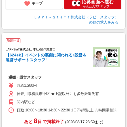
応募画面へ進む
キープ
かんたん3ステップ！
ＬＡＰＩ－Ｓｔａｆｆ株式会社（ラピースタッフ）
の他の求人をみる
派遣社員
LAPI-Staff株式会社 本社/軽作業窓口
【624sk】イベントの裏側に関われる♪設営＆
る
運営サポートスタッフ!
ャ
運搬・設営スタッフ
日
支
時給1,280円
神奈川県横浜市中区 ★上記以外にも多数派遣先有
関内駅など
日勤 10:00〜18:30 14:30〜22:30 1日7時間以上
8
あと
日
で掲載終了
(2026/08/17 23:59まで)