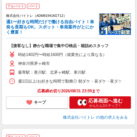
アルバイト
パート
株式会社バイトレ（ADM819416GT12）
週1〜好きな時間だけで働ける自由バイト！単
発も長期もOK。スポット・単発案件がとにか
も
く豊富！
気
【接客なし】静かな職場で集中◎検品・箱詰めスタッフ
即
活
時給1402円〜時給1600円（就業先により異なる）
（
神奈川県茅ヶ崎市
短
K
最寄駅：香川駅、北茅ヶ崎駅、寒川駅
日
髪
週1日以上/お好きな時間で勤務◎ 朝ダケ・昼ダケ・夜ダケ・夜勤など、 ご自
応募締め切り2026/08/31 23:59まで
応募画面へ進む
キープ
かんたん3ステップ！
株式会社バイトレ
の他の求人をみる
アルバイト
パート