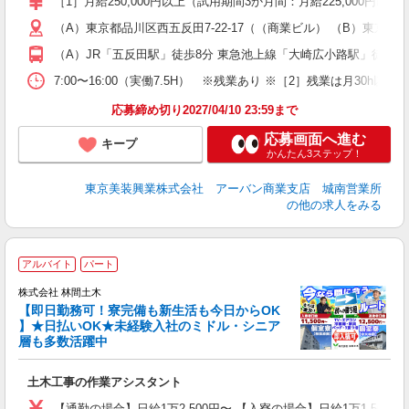
［1］月給250,000円以上（試用期間3か月間：月給225,000円以上）
ィ
（A）東京都品川区西五反田7-22-17（（商業ビル） （B）東京都
（A）JR「五反田駅」徒歩8分 東急池上線「大崎広小路駅」徒歩5
7:00〜16:00（実働7.5H） ※残業あり ※［2］残業は月30
応募締め切り2027/04/10 23:59まで
応募画面へ進む
キープ
かんたん3ステップ！
東京美装興業株式会社 アーバン商業支店 城南営業所
の他の求人をみる
アルバイト
パート
株式会社 林間土木
【即日勤務可！寮完備も新生活も今日からOK
り
】★日払いOK★未経験入社のミドル・シニア
円
層も多数活躍中
で
土木工事の作業アシスタント
入
場
【通勤の場合】日給1万2,500円〜 【入寮の場合】日給1万1,500円