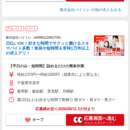
株式会社バイトレ
の他の求人をみる
アルバイト
パート
株式会社バイトレ（ADM811205GT09）
く
日払いOK！好きな時間でサクッと働けるスキ
マバイト多数！単発や短時間＆常時1万件以上
☆
の求人アリ！
験
【平日のみ・短時間】詰めるだけの簡単作業
即
活
時給1374円〜時給1600円（就業先により異なる）
（
千葉県市原市
短
K
最寄駅：飯給駅、里見駅、月崎駅
日
髪
週1日以上/お好きな時間で勤務◎ 朝ダケ・昼ダケ・夜ダケ・夜勤など、 ご自
応募締め切り2026/08/31 23:59まで
応募画面へ進む
キープ
かんたん3ステップ！