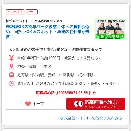
アルバイト
パート
株式会社バイトレ（ADM810904GT09）
未経験OKの簡単ワーク多数！体への負担少な
め。日払いOK＆スポット・単発のお仕事が豊
富！
ス
ロ
人と話すのが苦手でも安心♪接客なしの軽作業スタッフ
即
活
時給1402円〜時給1600円（就業先により異なる）
（
神奈川県横浜市中区
短
K
最寄駅：関内駅、元町・中華街駅、桜木町駅
日
髪
週1日以上/お好きな時間で勤務◎ 朝ダケ・昼ダケ・夜ダケ・夜勤など、 ご自
応募締め切り2026/08/31 23:59まで
応募画面へ進む
キープ
かんたん3ステップ！
株式会社バイトレ
の他の求人をみる