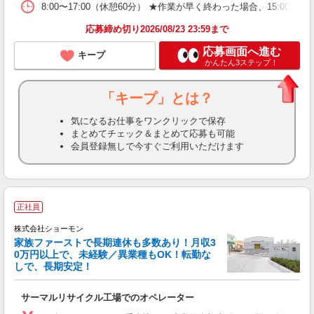
8:00〜17:00（休憩60分） ★作業が早く終わった場合、15:00以降
応募締め切り2026/08/23 23:59まで
応募画面へ進む
キープ
かんたん3ステップ！
「キープ」とは？
気になるお仕事をワンクリックで保存
まとめてチェック＆まとめて応募も可能
会員登録無しで今すぐご利用いただけます
正社員
株式会社ショーモン
家族ファーストで長期連休も多数あり！月収3
0万円以上で、未経験／異業種もOK！転勤な
しで、長期安定！
◎
切
サーマルリサイクル工場でのオペレーター
入
第