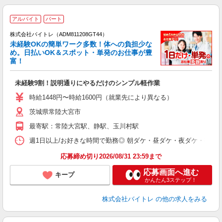
アルバイト
パート
株式会社バイトレ（ADM811208GT44）
未経験OKの簡単ワーク多数！体への負担少な
め。日払いOK＆スポット・単発のお仕事が豊
富！
ス
ロ
未経験9割！説明通りにやるだけのシンプル軽作業
即
活
時給1448円〜時給1600円（就業先により異なる）
（
茨城県常陸大宮市
短
K
最寄駅：常陸大宮駅、静駅、玉川村駅
日
髪
週1日以上/お好きな時間で勤務◎ 朝ダケ・昼ダケ・夜ダケ・夜勤など、 ご自
応募締め切り2026/08/31 23:59まで
応募画面へ進む
キープ
かんたん3ステップ！
株式会社バイトレ
の他の求人をみる