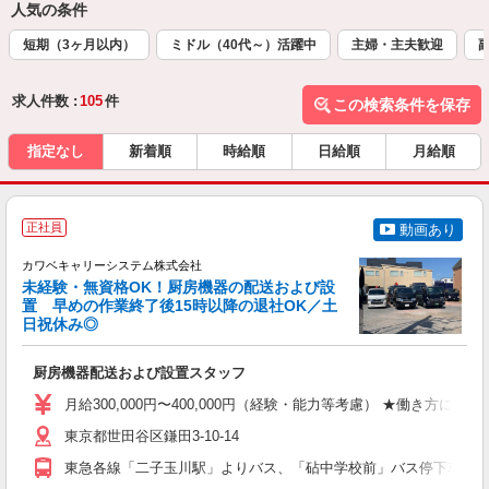
人気の条件
短期（3ヶ月以内）
ミドル（40代～）活躍中
主婦・主夫歓迎
求人件数 :
105
件
この検索条件を保存
指定なし
新着順
時給順
日給順
月給順
正社員
動画あり
か
カワベキャリーシステム株式会社
未経験・無資格OK！厨房機器の配送および設
置 早めの作業終了後15時以降の退社OK／土
日祝休み◎
た
ー
厨房機器配送および設置スタッフ
未
あ
月給300,000円〜400,000円（経験・能力等考慮） ★働き方により
あ
東京都世田谷区鎌田3-10-14
東急各線「二子玉川駅」よりバス、「砧中学校前」バス停下車徒歩