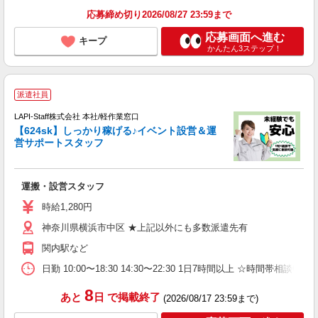
応募締め切り2026/08/27 23:59まで
応募画面へ進む
キープ
かんたん3ステップ！
派遣社員
LAPI-Staff株式会社 本社/軽作業窓口
【624sk】しっかり稼げる♪イベント設営＆運
営サポートスタッフ
な
運搬・設営スタッフ
日
支
時給1,280円
神奈川県横浜市中区 ★上記以外にも多数派遣先有
関内駅など
日勤 10:00〜18:30 14:30〜22:30 1日7時間以上
8
あと
日
で掲載終了
(2026/08/17 23:59まで)