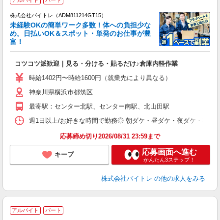
株式会社バイトレ（ADM811214GT15）
未経験OKの簡単ワーク多数！体への負担少な
め。日払いOK＆スポット・単発のお仕事が豊
富！
ス
ロ
コツコツ派歓迎｜見る・分ける・貼るだけ♪倉庫内軽作業
即
活
時給1402円〜時給1600円（就業先により異なる）
（
神奈川県横浜市都筑区
短
K
最寄駅：センター北駅、センター南駅、北山田駅
日
髪
週1日以上/お好きな時間で勤務◎ 朝ダケ・昼ダケ・夜ダケ・夜勤など、 ご自
応募締め切り2026/08/31 23:59まで
応募画面へ進む
キープ
かんたん3ステップ！
株式会社バイトレ
の他の求人をみる
アルバイト
パート