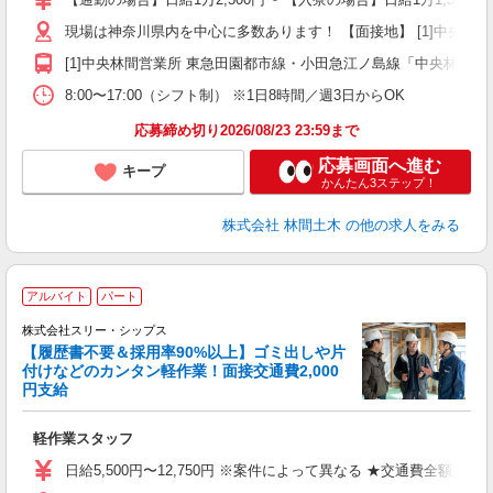
者
現場は神奈川県内を中心に多数あります！ 【面接地】 [1]中央林間営業
躍
（
[1]中央林間営業所 東急田園都市線・小田急江ノ島線「中央林間駅」
国
8:00〜17:00（シフト制） ※1日8時間／週3日からOK
ボ
応募締め切り2026/08/23 23:59まで
応募画面へ進む
キープ
かんたん3ステップ！
株式会社 林間土木
の他の求人をみる
アルバイト
パート
給
株式会社スリー・シップス
【履歴書不要＆採用率90%以上】ゴミ出しや片
ね
付けなどのカンタン軽作業！面接交通費2,000
円支給
理
軽作業スタッフ
入
り
日給5,500円〜12,750円 ※案件によって異なる ★交通費全額支給
迎