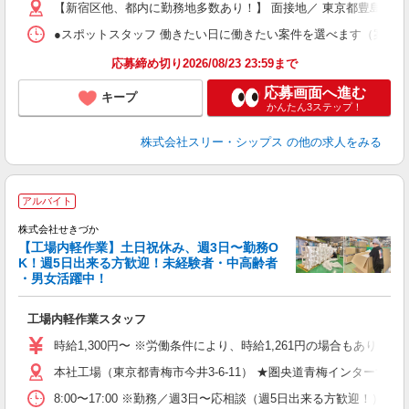
【新宿区他、都内に勤務地多数あり！】 面接地／ 東京都豊島区池袋2-
ラ
入
●スポットスタッフ 働きたい日に働きたい案件を選べます（案件多数） ●
内
選
応募締め切り2026/08/23 23:59まで
夕
応募画面へ進む
キープ
かんたん3ステップ！
株式会社スリー・シップス
の他の求人をみる
アルバイト
株式会社せきづか
【工場内軽作業】土日祝休み、週3日〜勤務O
K！週5日出来る方歓迎！未経験者・中高齢者
・男女活躍中！
間
工場内軽作業スタッフ
時給1,300円〜 ※労働条件により、時給1,261円の場合もあり ★
本社工場（東京都青梅市今井3-6-11） ★圏央道青梅インターすぐ
8:00〜17:00 ※勤務／週3日〜応相談（週5日出来る方歓迎！）