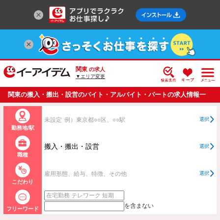
関東
の求人
▼エリア変更
関東の搬入・搬出・設営のバイト・アルバイト・パートの求人情報一
覧
未設定
例）東京都○○区、○○駅
選択
勤務地/駅
搬入・搬出・設営
選択
職種
雇用形態、給与、特徴、その他
選択
こだわり
を含まない
フリーワード