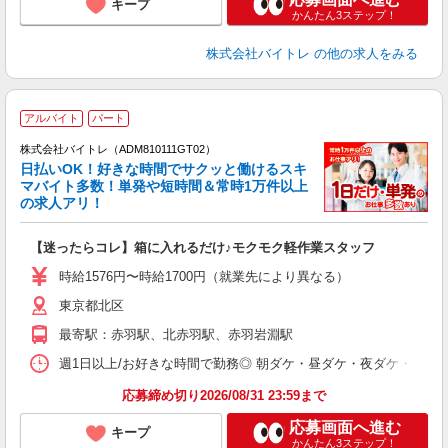
キープ
かんたん3ステップ！
株式会社バイトレ
の他の求人をみる
アルバイト
パート
株式会社バイトレ（ADM810111GT02）
く
日払いOK！好きな時間でサクッと働けるスキ
マバイト多数！単発や短時間＆常時1万件以上
☆
の求人アリ！
験
【迷ったらコレ】箱に入れるだけ♪モクモク軽作業スタッフ
即
活
時給1576円〜時給1700円（就業先により異なる）
（
東京都北区
短
K
最寄駅：赤羽駅、北赤羽駅、赤羽岩淵駅
日
髪
週1日以上/お好きな時間で勤務◎ 朝ダケ・昼ダケ・夜ダケ・夜勤など、 ご自
応募締め切り2026/08/31 23:59まで
応募画面へ進む
キープ
かんたん3ステップ！