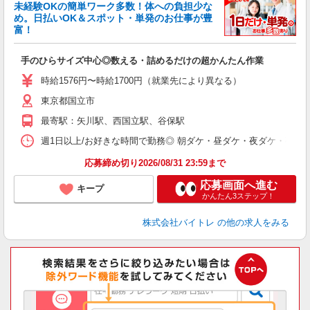
未経験OKの簡単ワーク多数！体への負担少な
め。日払いOK＆スポット・単発のお仕事が豊
富！
ス
ロ
手のひらサイズ中心◎数える・詰めるだけの超かんたん作業
即
活
時給1576円〜時給1700円（就業先により異なる）
（
東京都国立市
短
K
最寄駅：矢川駅、西国立駅、谷保駅
日
髪
週1日以上/お好きな時間で勤務◎ 朝ダケ・昼ダケ・夜ダケ・夜勤など、 ご自
応募締め切り2026/08/31 23:59まで
応募画面へ進む
キープ
かんたん3ステップ！
株式会社バイトレ
の他の求人をみる