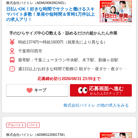
株式会社バイトレ（ADM240628GN01）
く
日払いOK！好きな時間でサクッと働けるスキ
マバイト多数！単発や短時間＆常時1万件以上
☆
の求人アリ！
験
手のひらサイズ中心◎数える・詰めるだけの超かんたん作業
即
活
時給1374円〜時給1600円（就業先により異なる）
（
千葉県印西市
短
K
最寄駅：千葉ニュータウン中央駅、木下駅、新鎌ヶ谷駅
日
髪
週1日以上/お好きな時間で勤務◎ 朝ダケ・昼ダケ・夜ダケ・夜勤など、 ご自
応募締め切り2026/08/31 23:59まで
応募画面へ進む
キープ
かんたん3ステップ！
株式会社バイトレ
の他の求人をみる
アルバイト
パート
株式会社バイトレ（ADM811206GT58）