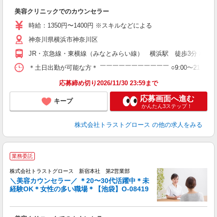
美容クリニックでのカウンセラー
時給：1350円〜1400円 ※スキルなどによる
神奈川県横浜市神奈川区
JR・京急線・東横線（みなとみらい線） 横浜駅 徒歩3分 相鉄
＊土日出勤が可能な方＊ ￣￣￣￣￣￣￣￣￣￣￣ ○9:00〜21:00（
応募締め切り2026/11/30 23:59まで
応募画面へ進む
キープ
かんたん3ステップ！
株式会社トラストグロース
の他の求人をみる
業務委託
株式会社トラストグロース 新宿本社 第2営業部
＼美容カウンセラー／ ＊20〜30代活躍中＊未
経験OK＊女性の多い職場＊【池袋】O-08419
気