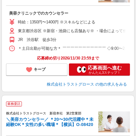
気
美容クリニックでのカウンセラー
時給：1350円〜1400円 ※スキルなどによる
東京都渋谷区 ※新宿・池袋にも店舗あり※ ・場合によって他店舗
JR 渋谷駅 徒歩3分
＊土日出勤が可能な方＊ ￣￣￣￣￣￣￣￣￣￣￣ ◇9:00〜21:00（
応募締め切り2026/11/30 23:59まで
応募画面へ進む
キープ
かんたん3ステップ！
株式会社トラストグロース
の他の求人をみる
業務委託
株式会社トラストグロース 新宿本社 第2営業部
＼美容カウンセラー／ ＊20〜30代活躍中＊未
経験OK＊女性の多い職場＊【横浜】O-08420
気