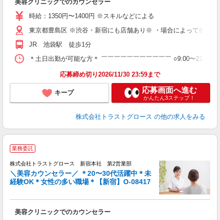
美容クリニックでのカウンセラー
時給：1350円〜1400円 ※スキルなどによる
東京都豊島区 ※渋谷・新宿にも店舗あり※ ・場合によって他店舗
JR 池袋駅 徒歩1分
＊土日出勤が可能な方＊ ￣￣￣￣￣￣￣￣￣￣￣ ○9:00〜21:00（
応募締め切り2026/11/30 23:59まで
応募画面へ進む
キープ
かんたん3ステップ！
株式会社トラストグロース
の他の求人をみる
業務委託
株式会社トラストグロース 新宿本社 第2営業部
＼美容カウンセラー／ ＊20〜30代活躍中＊未
経験OK＊女性の多い職場＊【新宿】O-08417
気
美容クリニックでのカウンセラー