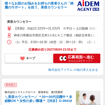
ま
様々なお肌のお悩みをお持ちの患者さんの「綺
麗のサポート」を担う、美容カウンセラー
美容カウンセラー
【常勤】 月給23.3万円〜31.0万円 ※平日 + 土日勤務 ※残業
神奈川県横浜市西区北幸1-1-8エキニア横浜（相鉄北幸第1ビル）6F
（1）平日…9:50〜19:30（休憩：12：30〜13：30） （
応募締め切り2027/08/04 23:59まで
応募画面へ進む
キープ
かんたん3ステップ！
株式会社アイデム
の他の求人をみる
業務委託
株式会社トラストグロース 新宿本社 第2営業部
＼美容カウンセラー／ ＊20〜30代活躍中＊未
経験OK＊女性の多い職場＊【渋谷】O-08418