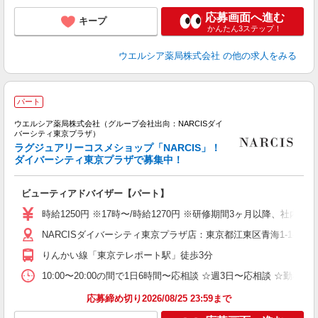
応募画面へ進む
キープ
かんたん3ステップ！
ウエルシア薬局株式会社
の他の求人をみる
パート
ウエルシア薬局株式会社（グループ会社出向：NARCISダイ
バーシティ東京プラザ）
ラグジュアリーコスメショップ「NARCIS」！
ダイバーシティ東京プラザで募集中！
お
ビューティアドバイザー【パート】
未
業
時給1250円 ※17時〜/時給1270円 ※研修期間3ヶ月以降、社内検定
あ
NARCISダイバーシティ東京プラザ店：東京都江東区青海1-1-10
りんかい線「東京テレポート駅」徒歩3分
10:00〜20:00の間で1日6時間〜応相談 ☆週3日〜応相談 ☆
応募締め切り2026/08/25 23:59まで