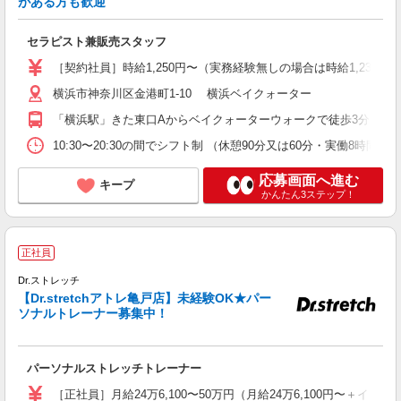
がある方も歓迎
経
セラピスト兼販売スタッフ
通
［契約社員］時給1,250円〜（実務経験無しの場合は時給1,230
横浜市神奈川区金港町1-10 横浜ベイクォーター
「横浜駅」きた東口Aからベイクォーターウォークで徒歩3分 「横
10:30〜20:30の間でシフト制 （休憩90分又は60分・実働8時間）
応募画面へ進む
キープ
かんたん3ステップ！
◆
正社員
Dr.ストレッチ
【Dr.stretchアトレ亀戸店】未経験OK★パー
ソナルトレーナー募集中！
勤
未
パーソナルストレッチトレーナー
ど
［正社員］月給24万6,100〜50万円（月給24万6,100円〜