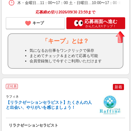
木・金曜日…11：00〜17：00 土・日曜日…10:00〜17：00
応募締め切り2026/09/30 23:59まで
応募画面へ進む
キープ
かんたん3ステップ！
「キープ」とは？
気になるお仕事をワンクリックで保存
まとめてチェック＆まとめて応募も可能
会員登録無しで今すぐご利用いただけます
正社員
新着
ラフィネ
【リラクゼーションセラピスト】たくさんの人
と出会い、やりがいを感じましょう！
も
リラクゼーションセラピスト
未
O