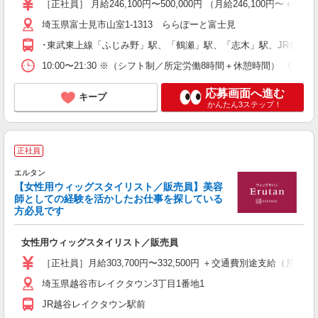
［正社員］ 月給246,100円〜500,000円 （月給246,1
埼玉県富士見市山室1-1313 ららぽーと富士見
･東武東上線「ふじみ野」駅、「鶴瀬」駅、「志木」駅、JR各線
10:00〜21:30 ※（シフト制／所定労働8時間＋休憩時間） 《シフト例》 
応募画面へ進む
キープ
かんたん3ステップ！
正社員
エルタン
【女性用ウィッグスタイリスト／販売員】美容
師としての経験を活かしたお仕事を探している
方必見です
く
未
女性用ウィッグスタイリスト／販売員
昇
副
［正社員］月給303,700円〜332,500円 ＋交通費別途支給
り
埼玉県越谷市レイクタウン3丁目1番地1
JR越谷レイクタウン駅前