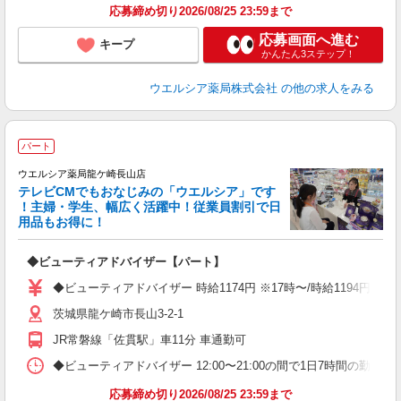
応募締め切り2026/08/25 23:59まで
応募画面へ進む
キープ
かんたん3ステップ！
ウエルシア薬局株式会社
の他の求人をみる
パート
ウエルシア薬局龍ケ崎長山店
テレビCMでもおなじみの「ウエルシア」です
！主婦・学生、幅広く活躍中！従業員割引で日
用品もお得に！
プ
◆ビューティアドバイザー【パート】
ボ
業
◆ビューティアドバイザー 時給1174円 ※17時〜/時給1194円、2
給
茨城県龍ケ崎市長山3-2-1
JR常磐線「佐貫駅」車11分 車通勤可
◆ビューティアドバイザー 12:00〜21:00の間で1日7時間の勤務 
応募締め切り2026/08/25 23:59まで