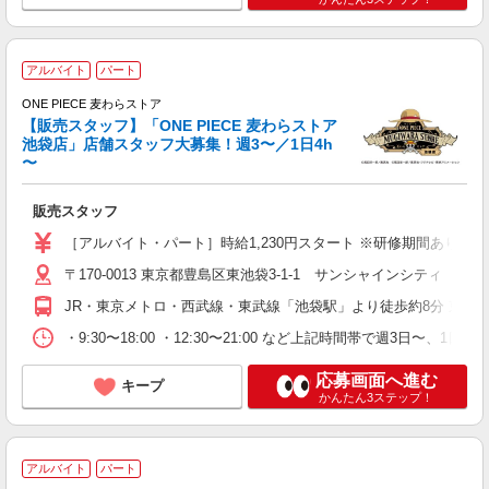
あ
アルバイト
パート
ONE PIECE 麦わらストア
方
【販売スタッフ】「ONE PIECE 麦わらストア
池袋店」店舗スタッフ大募集！週3〜／1日4h
あ
〜
昼
内
販売スタッフ
あ
［アルバイト・パート］時給1,230円スタート ※研修期間あり：
〒170-0013 東京都豊島区東池袋3-1-1 サンシャインシティ
JR・東京メトロ・西武線・東武線「池袋駅」より徒歩約8分 東京
・9:30〜18:00 ・12:30〜21:00 など上記時間帯で週3日〜、1日4h
応募画面へ進む
キープ
かんたん3ステップ！
アルバイト
パート
女