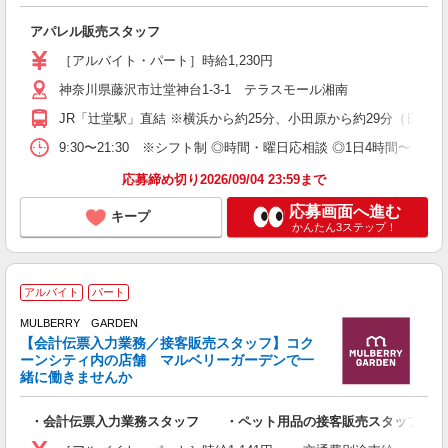
アパレル販売スタッフ
［アルバイト・パート］時給1,230円
神奈川県藤沢市辻堂神台1-3-1 テラスモール湘南
JR「辻堂駅」直結 ※横浜から約25分、小田原から約29分（日中
9:30〜21:30 ※シフト制 ◎時間・曜日応相談 ◎1日4時間〜
応募締め切り2026/09/04 23:59まで
応募画面へ進む
キープ
かんたん3ステップ！
アルバイト
パート
MULBERRY GARDEN
【会計伝票入力業務／接客販売スタッフ】コク
も
ーンシティ内の店舗 マルベリーガーデンで一
週
緒に働きませんか
曜
O
・会計伝票入力業務スタッフ ・ペット用品の接客販売スタッフ