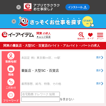
関東
の求人
▼エリア変更
関東の量販店・大型SC・百貨店のバイト・アルバイト・パートの求人
情報一覧
未設定
例）東京都○○区、○○駅
選択
勤務地/駅
量販店・大型SC・百貨店
選択
職種
雇用形態、給与、特徴、その他
選択
こだわり
を含まない
フリーワード