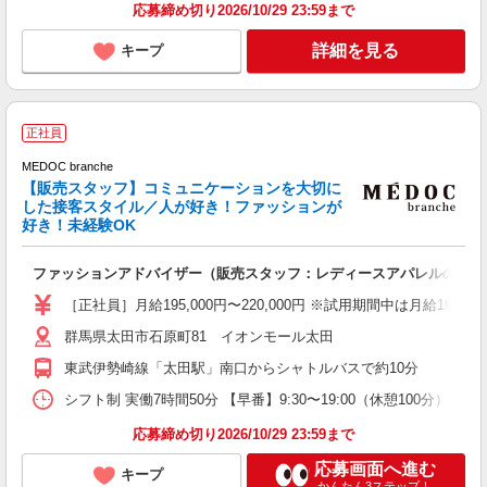
応募締め切り2026/10/29 23:59まで
詳細を見る
キープ
正社員
MEDOC branche
【販売スタッフ】コミュニケーションを大切に
した接客スタイル／人が好き！ファッションが
好き！未経験OK
舗
未
ファッションアドバイザー（販売スタッフ：レディースアパレルの接客
昼
［正社員］月給195,000円〜220,000円 ※試用期間中は月給195,
あ
群馬県太田市石原町81 イオンモール太田
東武伊勢崎線「太田駅」南口からシャトルバスで約10分
シフト制 実働7時間50分 【早番】9:30〜19:00（休憩100分） 【遅番
応募締め切り2026/10/29 23:59まで
応募画面へ進む
キープ
かんたん3ステップ！