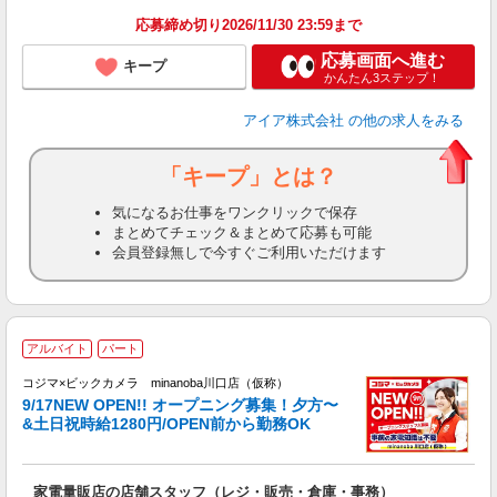
応募締め切り2026/11/30 23:59まで
応募画面へ進む
キープ
かんたん3ステップ！
アイア株式会社
の他の求人をみる
「キープ」とは？
気になるお仕事をワンクリックで保存
まとめてチェック＆まとめて応募も可能
会員登録無しで今すぐご利用いただけます
9
アルバイト
パート
コジマ×ビックカメラ minanoba川口店（仮称）
日
9/17NEW OPEN!! オープニング募集！夕方〜
や
&土日祝時給1280円/OPEN前から勤務OK
友
歓
リ
家電量販店の店舗スタッフ（レジ・販売・倉庫・事務）