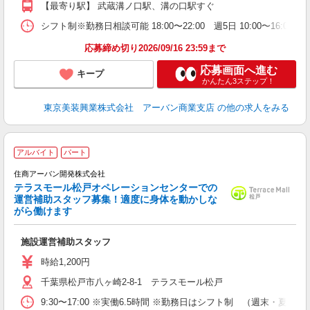
【最寄り駅】 武蔵溝ノ口駅、溝の口駅すぐ
シフト制※勤務日相談可能 18:00〜22:00 週5日 10:00〜16:00
応募締め切り2026/09/16 23:59まで
応募画面へ進む
キープ
かんたん3ステップ！
東京美装興業株式会社 アーバン商業支店
の他の求人をみる
アルバイト
パート
住商アーバン開発株式会社
テラスモール松戸オペレーションセンターでの
運営補助スタッフ募集！適度に身体を動かしな
働
がら働けます
未
給
施設運営補助スタッフ
時給1,200円
千葉県松戸市八ヶ崎2-8-1 テラスモール松戸
9:30〜17:00 ※実働6.5時間 ※勤務日はシフト制 （週末・夏