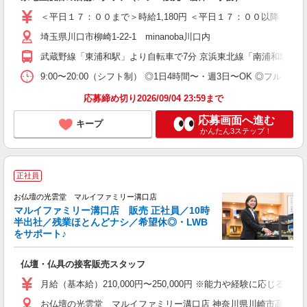
～
短
＜平日１７：００まで＞時給1,180円 ＜平日１７：００以降・土日祝
タ
埼玉県川口市柳崎1-22-1 minanoba川口内
残
修
武蔵野線「東浦和駅」より自転車で7分 京浜東北線「南浦和駅」「蕨
9:00〜20:00（シフト制） ◎1日4時間〜・週3日〜OK ◎フ
応募締め切り2026/09/04 23:59まで
応募画面へ進む
キープ
かんたん3ステップ！
正社員
お仏壇の光雲堂 マルイファミリー溝口店
マルイファミリー溝口店 販売 正社員／10時
半出社／残業ほとんどナシ／希望休◎・LWB
をサポート♪
業
仏壇・仏具の接客販売スタッフ
未
車
月給（基本給）210,000円〜250,000円 ※能力や経験に応じる
お仏壇の光雲堂 マルイファミリー溝口店 神奈川県川崎市高津区溝口1
社