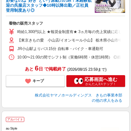
必要なのは“好き”という原動力のみ！未経験歓
迎の呉服店スタッフ◆10時以降出勤／正社員
登用制度あり◎
頑
着物の販売スタッフ
入
歓
時給1,300円以上 ★報奨金制度有★ 3ヵ月毎の売上実績に応じて、15
エ
【東京きもの愛 小山店/イオンモール小山】 栃木県小山市中久喜14
O
O
JR小山駅よりバス15分 自転車・バイク・車通勤可
ン
10:00〜21:00の間でシフト制（実働6時間・休憩1時間） ◎残
登
6
あと
日
で掲載終了
(2026/08/15 23:59まで)
応募画面へ進む
キープ
かんたん3ステップ！
株式会社ヤマノホールディングス きもの事業本部
の他の求人をみる
アルバイト
au Style