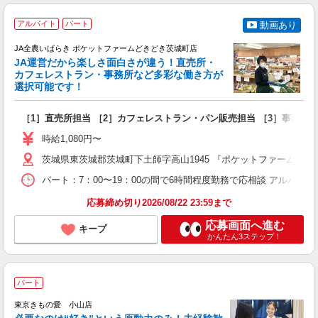
アルバイト
パート
動画あり
JA全農いばらき ポケットファームどきどき茨城町店
JA運営だから楽しさ面白さが違う！直売所・
カフェレストラン・事務所など多彩な働き方が
選択可能です！
リ
［1］直売所担当 ［2］カフェレストラン・パン販売担当 ［3］事務担
未
時給1,080円〜
茨城県東茨城郡茨城町下土師字高山1945 『ポケットファームど
パート：7：00〜19：00の間で6時間程度勤務で応相談 アルバイト：上記
応募締め切り2026/08/22 23:59まで
応募画面へ進む
キープ
かんたん3ステップ！
パート
東京きもの愛 小山店