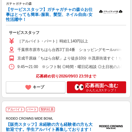
ガチャガチャの森
【サービススタッフ】ガチャガチャの森☆お仕
デ
事はとっても簡単♪服装、髪型、ネイル自由♪女
未
性活躍中！
間
自
サービススタッフ
支
［アルバイト・パート］時給1,140円以上
千葉県市原市ちはら台西3丁目4番 ショッピングモールunimoち
京成千原線「ちはら台駅」より徒歩10分 ※茂原街道すぐ！ちはら
9:45〜21:00 ※シフト制 ◎時間・曜日応相談 ◎土日祝のみ勤務
応募締め切り2026/09/03 23:59まで
応募画面へ進む
キープ
かんたん3ステップ！
アルバイト
パート
契約社員
O
RODEO CROWNS WIDE BOWL
【販売スタッフ】未経験の方も経験者の方も大
未
歓迎です。学生アルバイト募集しております！