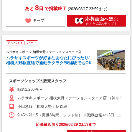
8
あと
日
で掲載終了
(2026/08/17 23:59まで)
応募画面へ進む
キープ
かんたん3ステップ！
アルバイト
パート
ムラサキスポーツ 相模大野ステーションスクエア店
ムラサキスポーツが好きなあなたにぴったり/
相模大野駅直結で通勤ラクラク/未経験でもOK
！
用
入
スポーツショップの販売スタッフ
交
時給1,250円〜
ムラサキスポーツ 相模大野ステーションスクエア店 （神奈川県相模原
小田急線「相模大野」駅直結
9:45〜21:15（実働8時間、シフト制） ※勤務は週4〜5日（
応募締め切り2026/08/29 23:59まで