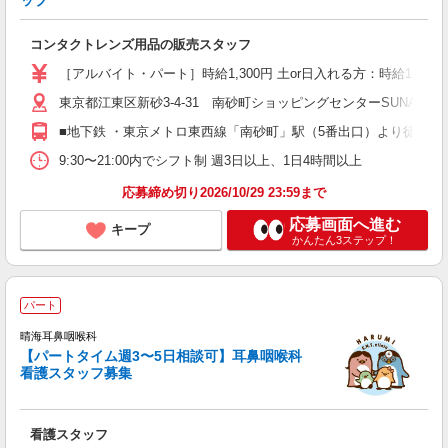
ップ
コンタクトレンズ用品の販売スタッフ
［アルバイト・パート］時給1,300円 土or日入れる方：時給1,350
東京都江東区新砂3-4-31 南砂町ショッピングセンターSUNAMO
■地下鉄 ・東京メトロ東西線「南砂町」駅（5番出口）より徒歩8分
9:30〜21:00内でシフト制 週3日以上、1日4時間以上
応募締め切り2026/10/29 23:59まで
応募画面へ進む
キープ
かんたん3ステップ！
パート
晴海耳鼻咽喉科
【パートタイム週3〜5日相談可】耳鼻咽喉科
等
看護スタッフ募集
未
勤
費
看護スタッフ