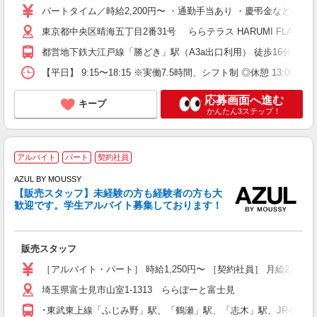
パートタイム／時給2,200円〜 ・通勤手当あり ・慶弔金などの
東京都中央区晴海五丁目2番31号 ららテラス HARUMI FLAG
都営地下鉄大江戸線「勝どき」駅（A3a出口利用） 徒歩16分 都
【平日】 9:15〜18:15 ※実働7.5時間、シフト制 ◎休憩 13:00〜
応募画面へ進む
キープ
かんたん3ステップ！
アルバイト
パート
契約社員
B
AZUL BY MOUSSY
内
【販売スタッフ】未経験の方も経験者の方も大
未
歓迎です。学生アルバイト募集しております！
り
典
販売スタッフ
［アルバイト・パート］ 時給1,250円〜 ［契約社員］ 月給215,
埼玉県富士見市山室1-1313 ららぽーと富士見
･東武東上線「ふじみ野」駅、「鶴瀬」駅、「志木」駅、JR各線