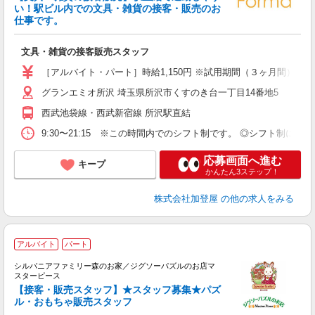
い！駅ビル内での文具・雑貨の接客・販売のお
仕事です。
0
未
文具・雑貨の接客販売スタッフ
ス
夜
［アルバイト・パート］時給1,150円 ※試用期間（３ヶ月間）：
給
グランエミオ所沢 埼玉県所沢市くすのき台一丁目14番地5
西武池袋線・西武新宿線 所沢駅直結
9:30〜21:15 ※この時間内でのシフト制です。 ◎シフト制
応募画面へ進む
キープ
かんたん3ステップ！
株式会社加登屋
の他の求人をみる
アルバイト
パート
シルバニアファミリー森のお家／ジグソーパズルのお店マ
スターピース
【接客・販売スタッフ】★スタッフ募集★パズ
ま
ル・おもちゃ販売スタッフ
未