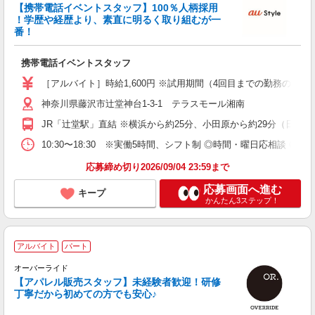
【携帯電話イベントスタッフ】100％人柄採用
！学歴や経歴より、素直に明るく取り組むが一
番！
環
未
携帯電話イベントスタッフ
る
［アルバイト］時給1,600円 ※試用期間（4回目までの勤務の間）：時
ブ
神奈川県藤沢市辻堂神台1-3-1 テラスモール湘南
JR「辻堂駅」直結 ※横浜から約25分、小田原から約29分（日中
10:30〜18:30 ※実働5時間、シフト制 ◎時間・曜日応相談 
応募締め切り2026/09/04 23:59まで
応募画面へ進む
キープ
かんたん3ステップ！
アルバイト
パート
オーバーライド
未
【アパレル販売スタッフ】未経験者歓迎！研修
ト
丁寧だから初めての方でも安心♪
費