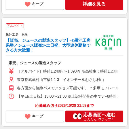
詳細を見る
キープ
アルバイト
週
果汁工房 果琳
夜
【販売、ジュースの製造スタッフ】≪果汁工房
果琳／ジュース販売≫土日祝、大型連休勤務で
きる方大歓迎！
販売、ジュースの製造スタッフ
［アルバイト］時給1,240円〜1,390円 ※高校生：時給1,230円〜1,
東京都武蔵村山市榎1-1-3 イオンモールむさし村山
各方面から路線バスでアクセス可能です。 ＊多摩モノレール・西武
【平日/土日祝】13:00〜21:30 ※上記時間帯の中で3〜8時間／
応募締め切り2026/10/29 23:59まで
応募画面へ進む
キープ
かんたん3ステップ！