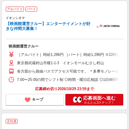
アルバイト
パート
イオンシネマ
り
【映画館運営クルー】エンターテイメントが好
短
きな仲間大募集！
朝
映画館運営クルー
［アルバイト］時給1,286円 ［パート］時給1,296円 ※22時以降 
東京都武蔵村山市榎1-1-3 イオンモールむさし村山
各方面から路線バスでアクセス可能です。 ＊多摩モノレール・西武
7:00〜25:00の間でシフト制 ◎時間・曜日応相談 ◎1日4時間〜8時
応募締め切り2026/10/29 23:59まで
応募画面へ進む
キープ
かんたん3ステップ！
正社員