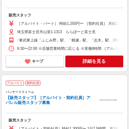
り
典
販売スタッフ
［アルバイト・パート］ 時給1,250円〜 ［契約社員］ 月給215,
埼玉県富士見市山室1-1313 ららぽーと富士見
･東武東上線「ふじみ野」駅、「鶴瀬」駅、「志木」駅、JR各線
9:30〜22:00 ※店舗営業時間に応じる ※実働8時間 ［アルバ
詳細を見る
キープ
アルバイト
契約社員
*
バンヤードストーム
【販売スタッフ】［アルバイト・契約社員］ア
未
パレル販売スタッフ募集
日
由
販売スタッフ
り
［アルバイト・契約社員］時給1,300円〜 1日7.5時間、月18