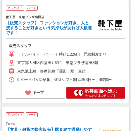
アルバイト
パート
靴下屋 東急プラザ蒲田店
【販売スタッフ】 ファッションが好き、人と
接することが好きという気持ちがあれば大歓迎
て
です！
未
時
販売スタッフ
［アルバイト・パート］時給1,226円 昇給制度あり
東京都大田区西蒲田7-69-1 東急プラザ蒲田3階
東急池上線、多摩川線「蒲田」駅 直結
9:30〜20:15 ◎早番、遅番シフト制 ◎週3日〜、4時間〜
応募画面へ進む
キープ
かんたん3ステップ！
アルバイト
パート
Forma
【文具・雑貨の接客販売】駅直結で通勤しやす