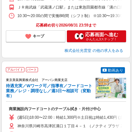
ＪＲ南武線「武蔵溝ノ口駅」または東急田園都市線「溝の口駅」徒
10:30〜20:00の間で実働8時間（シフト制） ※10:30〜
応募締め切り2026/08/31 23:59まで
応募画面へ進む
キープ
かんたん3ステップ！
株式会社光雲堂
の他の求人をみる
アルバイト
パート
動画あり
東京美装興業株式会社 アーバン商業支店
待遇充実／Wワーク可／指導有／フードコート
業務／レジ・調理なし／週3日〜相談可（変動
有）
◆
商業施設内フードコートのテーブル拭き・片付け中心
入
学
(週5日)18:00〜22:00：時給1,300円※土日祝は時給1,430
活
W
神奈川県川崎市高津区溝口１丁目４－１ （ノクティ プラザ 2）