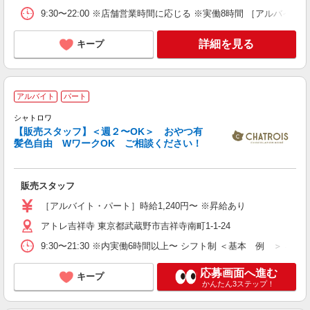
9:30〜22:00 ※店舗営業時間に応じる ※実働8時間 ［アルバ
詳細を見る
キープ
アルバイト
パート
シャトロワ
【販売スタッフ】＜週２〜OK＞ おやつ有
髪色自由 WワークOK ご相談ください！
た
販売スタッフ
未
K
［アルバイト・パート］時給1,240円〜 ※昇給あり
ワ
アトレ吉祥寺 東京都武蔵野市吉祥寺南町1-1-24
用
9:30〜21:30 ※内実働6時間以上〜 シフト制 ＜基本 例 ＞ 早番 
応募画面へ進む
キープ
かんたん3ステップ！