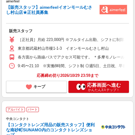
aimerfeel
【販売スタッフ】aimerfeelイオンモールむさ
し村山店★正社員募集
外
履
あ
販売スタッフ
費
［正社員］月給 223,000円 ※フルタイム出勤、シフトに制限の無
東京都武蔵村山市榎1-1-3 イオンモールむさし村山
各方面から路線バスでアクセス可能です。 ＊多摩モノレール・西武
9:45〜21:10 ※実働8時間、シフト制 ◎週5日、土日祝、早番
応募締め切り2026/10/29 23:59まで
応募画面へ進む
キープ
かんたん3ステップ！
アルバイト
パート
中央コンタクト
す
【コンタクトレンズ用品の販売スタッフ】便利
未
な南砂町SUNAMO内のコンタクトレンズショ
週