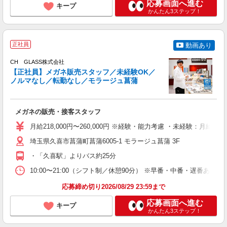
応募画面へ進む
キープ
かんたん3ステップ！
活
正社員
動画あり
CH GLASS株式会社
【正社員】メガネ販売スタッフ／未経験OK／
ノルマなし／転勤なし／モラージュ菖蒲
型
メガネの販売・接客スタッフ
入
第
月給218,000円〜260,000円 ※経験・能力考慮 ・未経験：月給21
フ
イ
埼玉県久喜市菖蒲町菖蒲6005-1 モラージュ菖蒲 3F
社
・「久喜駅」よりバス約25分
10:00〜21:00（シフト制／休憩90分） ※早番・中番・遅番あり
応募締め切り2026/08/29 23:59まで
応募画面へ進む
キープ
かんたん3ステップ！