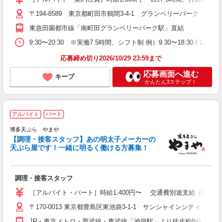
〒194-8589 東京都町田市鶴間3-4-1 グランベリーパーク
東急田園都市線「南町田グランベリーパーク駅」直結
9:30〜20:30 ※実働7.5時間、シフト制 例）9:30〜18:30 / 11:
応募締め切り2026/10/29 23:59まで
応募画面へ進む
キープ
かんたん3ステップ！
アルバイト
パート
博多天ぷら やまや
と
【調理・接客スタッフ】あの明太子メーカーの
未
天ぷら屋です！一緒に明るく働ける方募集！
勤
調理・接客スタッフ
［アルバイト・パート］時給1,400円〜 交通費別途支給（社内規定
〒170-0013 東京都豊島区東池袋3-1-1 サンシャインシティ
JR・東京メトロ・西武線・東武線「池袋駅」より徒歩約8分 東京