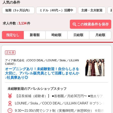
人気の条件
短期（3ヶ月以内）
ミドル（40代～）活躍中
主婦・主夫歓迎
求人件数 :
3,134
件
この検索条件を保存
指定なし
新着順
時給順
日給順
月給順
正社員
アイア株式会社（COCO DEAL／LOUNIE／Stola.／LILLIAN
CARAT）
オープニングあり！未経験歓迎！自分らしさを
大切に、アパレル販売員として活躍しませんか
♪社員寮あり◎
と
入
未経験歓迎のアパレルショップスタッフ
迎
【店長候補（経験者）】 ■首都圏／月給30万円〜 ■他エリア／月給25万
型
LOUNIE／Stola.／COCO DEAL／LILLIAN 
険
9:30〜21:00の間でシフト制（実働8時間／休憩90分） ※勤務時