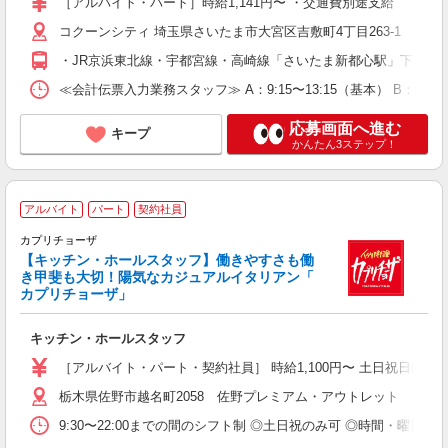
［アルバイト・パート］時給1,141円〜 ・交通費別途支給
コクーンシティ 埼玉県さいたま市大宮区吉敷町4丁目263-1
・JR京浜東北線・宇都宮線・高崎線「さいたま新都心駅」下車東口
≪会計伝票入力業務スタッフ≫ A：9:15〜13:15（基本） B：13
応募画面へ進む
キープ
かんたん3ステップ！
アルバイト
パート
契約社員
カプリチョーザ
【キッチン・ホールスタッフ】働きやすさも働
未
き甲斐も大切！陽気なカジュアルイタリアン「
り
カプリチョーザ」
日
交
キッチン・ホールスタッフ
［アルバイト・パート・契約社員］ 時給1,100円〜 土日祝日は時
栃木県佐野市越名町2058 佐野プレミアム・アウトレット
9:30〜22:00までの間のシフト制 ◎土日祝のみ可 ◎時間・曜日応