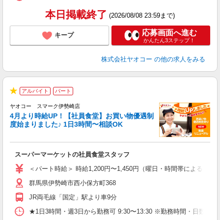
本日掲載終了
(2026/08/08 23:59まで)
応募画面へ進む
キープ
かんたん3ステップ！
株式会社ヤオコー
の他の求人をみる
アルバイト
パート
★
ヤオコー スマーク伊勢崎店
4月より時給UP！【社員食堂】お買い物優遇制
度始まりました♪ 1日3時間〜相談OK
O
お
スーパーマーケットの社員食堂スタッフ
未
ア
＜パート時給＞ 時給1,200円〜1,450円（曜日・時間帯による） 
短
群馬県伊勢崎市西小保方町368
り
JR両毛線「国定」駅より車9分
★1日3時間・週3日から勤務可 9:30〜13:30 ※勤務時間