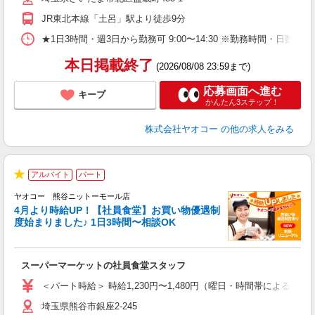
JR東北本線「土呂」駅より徒歩9分
★1日3時間・週3日から勤務可 9:00〜14:30 ※勤務時間
本日掲載終了
(2026/08/08 23:59まで)
応募画面へ進む
キープ
かんたん3ステップ！
株式会社ヤオコー
の他の求人をみる
アルバイト
パート
★
ヤオコー 熊谷ニットーモール店
4月より時給UP！【社員食堂】お買い物優遇制
度始まりました♪ 1日3時間〜相談OK
O
お
スーパーマーケットの社員食堂スタッフ
未
ア
＜パート時給＞ 時給1,230円〜1,480円（曜日・時間帯による） 
短
埼玉県熊谷市銀座2-245
り