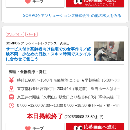
キープ
かんたん3ステップ！
SOMPOケアソリューションズ株式会社
の他の求人をみる
アルバイト
パート
SOMPOケア ラヴィーレレジデンス 久我山
サービス付き高齢者向け住宅での食事作り／経
験不問 少なめの日数・スキマ時間でスタイル
に合わせて働こう
が
調理・食器洗浄・発注
週
祝
時給1390円〜1540円 ※経験等による ★早朝時給（5:00〜
～
東京都杉並区宮前5丁目203番14（確定前） ※当ホームはオープ
あ
京王井の頭線「久我山」駅北口より徒歩約13分 JR中央線「西荻窪
07:00〜12:00 07:00〜13:00 07:00〜19:30
本日掲載終了
(2026/08/08 23:59まで)
応募画面へ進む
キープ