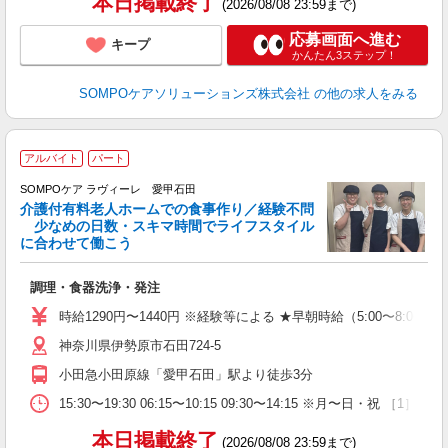
本日掲載終了
(2026/08/08 23:59まで)
応募画面へ進む
キープ
かんたん3ステップ！
SOMPOケアソリューションズ株式会社
の他の求人をみる
アルバイト
パート
SOMPOケア ラヴィーレ 愛甲石田
介護付有料老人ホームでの食事作り／経験不問
少なめの日数・スキマ時間でライフスタイル
に合わせて働こう
が
調理・食器洗浄・発注
週
夕
時給1290円〜1440円 ※経験等による ★早朝時給（5:00〜
勤
神奈川県伊勢原市石田724-5
小田急小田原線「愛甲石田」駅より徒歩3分
15:30〜19:30 06:15〜10:15 09:30〜14:15 
本日掲載終了
(2026/08/08 23:59まで)