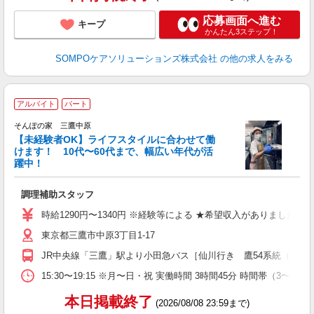
応募画面へ進む
キープ
かんたん3ステップ！
SOMPOケアソリューションズ株式会社
の他の求人をみる
アルバイト
パート
そんぽの家 三鷹中原
【未経験者OK】ライフスタイルに合わせて働
けます！ 10代〜60代まで、幅広い年代が活
躍中！
を
調理補助スタッフ
週
代
時給1290円〜1340円 ※経験等による ★希望収入がありまし
東京都三鷹市中原3丁目1-17
JR中央線「三鷹」駅より小田急バス［仙川行き 鷹54系統（7番
15:30〜19:15 ※月〜日・祝 実働時間 3時間45分 時
本日掲載終了
(2026/08/08 23:59まで)