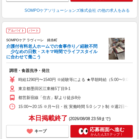
SOMPOケアソリューションズ株式会社
の他の求人をみる
アルバイト
パート
SOMPOケア ラヴィーレ 錦糸町
介護付有料老人ホームでの食事作り／経験不問
少なめの日数・スキマ時間でライフスタイル
に合わせて働こう
が
調理・食器洗浄・発注
週
未
時給1290円〜1540円 ※経験等による ★早朝時給（5:00〜
O
東京都墨田区江東橋5丁目9-1
都営新宿線「住吉」駅より徒歩8分
15:00〜20:15 ※月〜日・祝 実働時間 5:0 シフト制 ※週2
本日掲載終了
(2026/08/08 23:59まで)
応募画面へ進む
キープ
かんたん3ステップ！