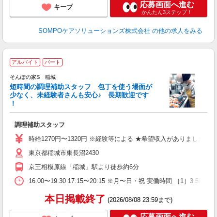
応募画面へ進む
キープ
かんたん3ステップ！
SOMPOケアソリューションズ株式会社
の他の求人をみる
アルバイト
パート
そんぽの家S 稲城
短時間の調理補助スタッフ 包丁を使う場面が
少なく、未経験者さんも安心♪ 長期歓迎です
策
！
週
O
調理補助スタッフ
躍
か
時給1270円〜1320円 ※経験等による ★希望収入がありまし
東京都稲城市東長沼2430
京王相模原線「稲城」駅より徒歩約6分
16:00〜19:30 17:15〜20:15 ※月〜日・祝 実働時間
本日掲載終了
(2026/08/08 23:59まで)
応募画面へ進む