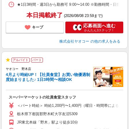
★1日3時間・週3日から勤務可 9:00〜14:00 ※勤務時間
本日掲載終了
(2026/08/08 23:59まで)
応募画面へ進む
キープ
かんたん3ステップ！
株式会社ヤオコー
の他の求人をみる
アルバイト
パート
★
ヤオコー 野木店
4月より時給UP！【社員食堂】お買い物優遇制
度始まりました♪ 1日3時間〜相談OK
O
お
スーパーマーケットの社員食堂スタッフ
未
ア
＜パート時給＞ 時給1,200円〜1,400円（曜日・時間帯による） 
短
栃木県下都賀郡野木町大字友沼5309
り
JR東北本線「野木」駅より徒歩10分