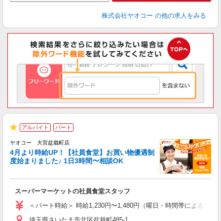
株式会社ヤオコー
の他の求人をみる
アルバイト
パート
★
ヤオコー 大宮盆栽町店
4月より時給UP！【社員食堂】お買い物優遇制
度始まりました♪ 1日3時間〜相談OK
O
お
スーパーマーケットの社員食堂スタッフ
未
ア
＜パート時給＞ 時給1,230円〜1,480円（曜日・時間帯による） 
短
埼玉県さいたま市北区盆栽町485-1
り