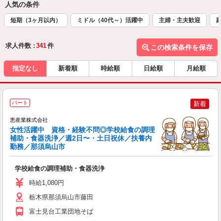
人気の条件
短期（3ヶ月以内）
ミドル（40代～）活躍中
主婦・主夫歓迎
求人件数 :
341
件
この検索条件を保存
指定なし
新着順
時給順
日給順
月給順
パート
新着
恵産業株式会社
女性活躍中 資格・経験不問◎学校給食の調理
補助・食器洗浄／週2日〜・土日祝休／扶養内
勤務／那須烏山市
し
学校給食の調理補助・食器洗浄
女
時給1,080円
栃木県那須烏山市藤田
富士見台工業団地そば