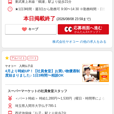
東武東上本線「鶴瀬」駅より徒歩21分
★1日3時間・週3日から勤務可 9:00〜14:30 ※勤務時間
本日掲載終了
(2026/08/08 23:59まで)
応募画面へ進む
キープ
かんたん3ステップ！
株式会社ヤオコー
の他の求人をみる
アルバイト
パート
★
ヤオコー 入間仏子店
4月より時給UP！【社員食堂】お買い物優遇制
度始まりました♪ 1日3時間〜相談OK
O
お
スーパーマーケットの社員食堂スタッフ
未
ア
＜パート時給＞ 時給1,280円〜1,530円（曜日・時間帯による） 
短
埼玉県入間市大字仏子785-1
り
西武池袋線「仏子」駅より徒歩7分