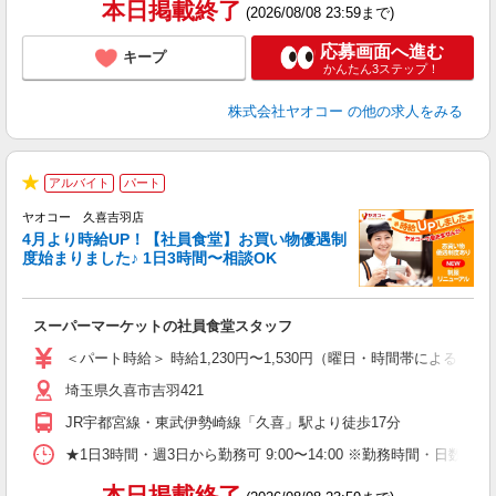
本日掲載終了
(2026/08/08 23:59まで)
応募画面へ進む
キープ
かんたん3ステップ！
株式会社ヤオコー
の他の求人をみる
アルバイト
パート
★
ヤオコー 久喜吉羽店
4月より時給UP！【社員食堂】お買い物優遇制
度始まりました♪ 1日3時間〜相談OK
O
お
スーパーマーケットの社員食堂スタッフ
未
ア
＜パート時給＞ 時給1,230円〜1,530円（曜日・時間帯による） 
短
埼玉県久喜市吉羽421
り
JR宇都宮線・東武伊勢崎線「久喜」駅より徒歩17分
★1日3時間・週3日から勤務可 9:00〜14:00 ※勤務時間
本日掲載終了