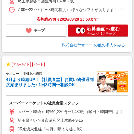
埼玉県越谷市蒲生寿町13-38（仮）
7:00〜22:00（2〜8時間程度） 様々なシフトがあります！
応募締め切り2026/09/28 23:59まで
応募画面へ進む
キープ
かんたん3ステップ！
株式会社ヤオコー
の他の求人をみる
アルバイト
パート
★
ヤオコー 浦和上木崎店
4月より時給UP！【社員食堂】お買い物優遇制
度始まりました♪ 1日3時間〜相談OK
O
お
スーパーマーケットの社員食堂スタッフ
未
ア
＜パート時給＞ 時給1,230円〜1,480円（曜日・時間帯による） 
短
埼玉県さいたま市浦和区上木崎4-9-15
り
JR京浜東北線「与野」駅より徒歩9分