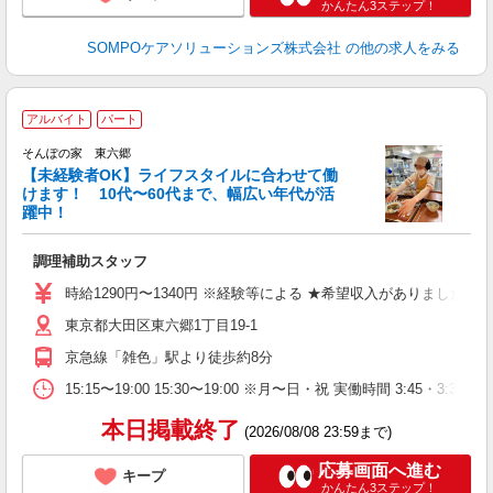
かんたん3ステップ！
SOMPOケアソリューションズ株式会社
の他の求人をみる
アルバイト
パート
そんぽの家 東六郷
【未経験者OK】ライフスタイルに合わせて働
けます！ 10代〜60代まで、幅広い年代が活
躍中！
を
調理補助スタッフ
車
ド
時給1290円〜1340円 ※経験等による ★希望収入がありまし
給
東京都大田区東六郷1丁目19-1
京急線「雑色」駅より徒歩約8分
15:15〜19:00 15:30〜19:00 ※月〜日・祝 実働時間 
本日掲載終了
(2026/08/08 23:59まで)
応募画面へ進む
キープ
かんたん3ステップ！