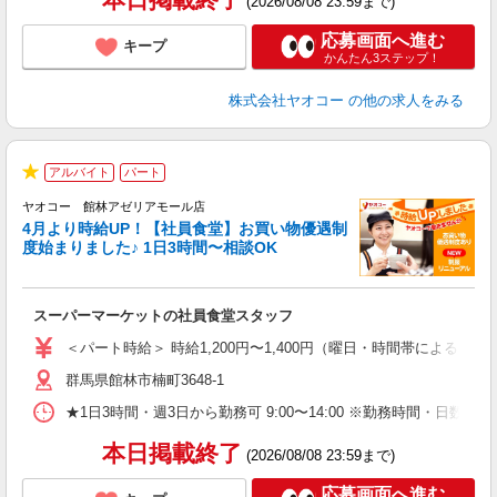
(2026/08/08 23:59まで)
応募画面へ進む
キープ
かんたん3ステップ！
株式会社ヤオコー
の他の求人をみる
アルバイト
パート
★
ヤオコー 館林アゼリアモール店
4月より時給UP！【社員食堂】お買い物優遇制
度始まりました♪ 1日3時間〜相談OK
O
お
スーパーマーケットの社員食堂スタッフ
未
ア
＜パート時給＞ 時給1,200円〜1,400円（曜日・時間帯による） 
短
群馬県館林市楠町3648-1
り
★1日3時間・週3日から勤務可 9:00〜14:00 ※勤務時間
本日掲載終了
(2026/08/08 23:59まで)
応募画面へ進む