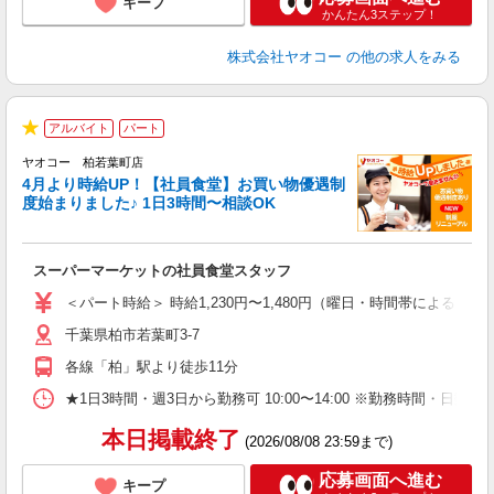
キープ
かんたん3ステップ！
株式会社ヤオコー
の他の求人をみる
アルバイト
パート
★
ヤオコー 柏若葉町店
4月より時給UP！【社員食堂】お買い物優遇制
度始まりました♪ 1日3時間〜相談OK
O
お
スーパーマーケットの社員食堂スタッフ
未
ア
＜パート時給＞ 時給1,230円〜1,480円（曜日・時間帯による） 
短
千葉県柏市若葉町3-7
り
各線「柏」駅より徒歩11分
★1日3時間・週3日から勤務可 10:00〜14:00 ※勤務時
本日掲載終了
(2026/08/08 23:59まで)
応募画面へ進む
キープ