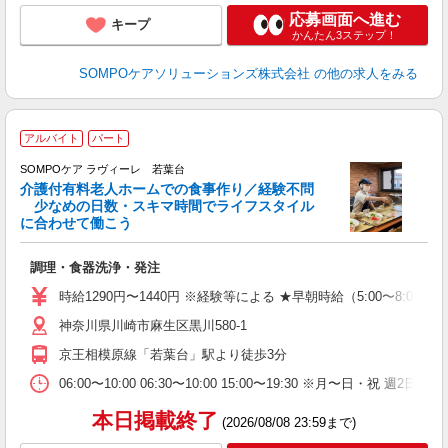
応募画面へ進む
キープ
かんたん3ステップ！
SOMPOケアソリューションズ株式会社
の他の求人をみる
アルバイト
パート
SOMPOケア ラヴィーレ 若葉台
介護付有料老人ホームでの食事作り／経験不問
少なめの日数・スキマ時間でライフスタイル
に合わせて働こう
が
調理・食器洗浄・発注
週
祝
時給1290円〜1440円 ※経験等による ★早朝時給（5:00〜
迎
神奈川県川崎市麻生区黒川580-1
費
京王相模原線「若葉台」駅より徒歩3分
06:00〜10:00 06:30〜10:00 15:00〜19:30 ※
本日掲載終了
(2026/08/08 23:59まで)