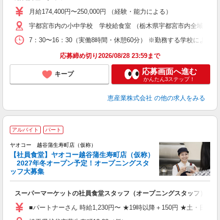
月給174,400円〜250,000円 （経験・能力による）
宇都宮市内の小中学校 学校給食室 （栃木県宇都宮市内全域） ＜
7：30〜16：30（実働8時間・休憩60分） ※勤務する学校により
応募締め切り2026/08/28 23:59まで
応募画面へ進む
キープ
かんたん3ステップ！
恵産業株式会社
の他の求人をみる
アルバイト
パート
ヤオコー 越谷蒲生寿町店（仮称）
【社員食堂】ヤオコー越谷蒲生寿町店（仮称）
2027年冬オープン予定！オープニングスタ
ッフ大募集
て
スーパーマーケットの社員食堂スタッフ（オープニングスタッフ）
未
務
■パートナーさん 時給1,230円〜 ★19時以降＋150円 ★土・日・祝
給