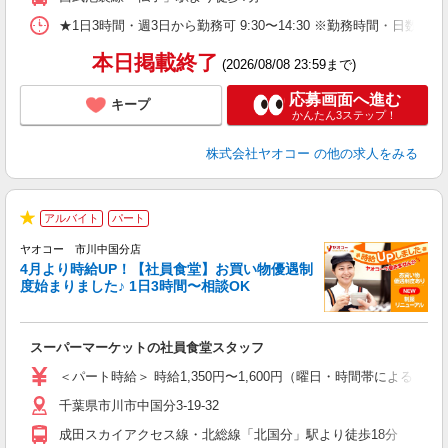
★1日3時間・週3日から勤務可 9:30〜14:30 ※勤務時間
本日掲載終了
(2026/08/08 23:59まで)
応募画面へ進む
キープ
かんたん3ステップ！
株式会社ヤオコー
の他の求人をみる
アルバイト
パート
★
ヤオコー 市川中国分店
4月より時給UP！【社員食堂】お買い物優遇制
度始まりました♪ 1日3時間〜相談OK
O
お
スーパーマーケットの社員食堂スタッフ
未
ア
＜パート時給＞ 時給1,350円〜1,600円（曜日・時間帯による） 
短
千葉県市川市中国分3-19-32
り
成田スカイアクセス線・北総線「北国分」駅より徒歩18分