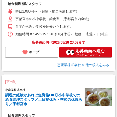
給食調理補助スタッフ
時給1,080円〜 （経験・能力考慮します）
宇都宮市の小中学校 給食室 （宇都宮市内全域）
自宅から近い学校を紹介いたします。
勤務時間 8：45〜15：20（60分休憩） 勤務日 ①週5日（社会
応募締め切り2026/08/28 23:59まで
応募画面へ進む
キープ
かんたん3ステップ！
恵産業株式会社
の他の求人をみる
正社員
恵産業株式会社
調理の経験があれば無資格OK◎小中学校での
給食調理スタッフ／土日祝休み・季節の休暇あ
す
り／宇都宮市
ま
給食調理スタッフ
経