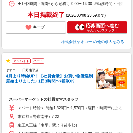
★1日3時間・週3日から勤務可 9:00〜14:30 ※勤務時間
本日掲載終了
(2026/08/08 23:59まで)
応募画面へ進む
キープ
かんたん3ステップ！
株式会社ヤオコー
の他の求人をみる
アルバイト
パート
★
ヤオコー 日野南平店
4月より時給UP！【社員食堂】お買い物優遇制
度始まりました♪ 1日3時間〜相談OK
O
お
スーパーマーケットの社員食堂スタッフ
未
ア
＜パート時給＞ 時給1,320円〜1,570円（曜日・時間帯による） 
短
東京都日野市南平7-7-22
り
京王京王線「南平」駅より徒歩1分