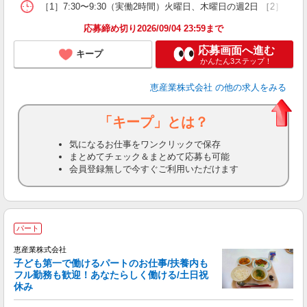
［1］7:30〜9:30（実働2時間）火曜日、木曜日の週2日 ［2
応募締め切り2026/09/04 23:59まで
応募画面へ進む
キープ
かんたん3ステップ！
恵産業株式会社
の他の求人をみる
「キープ」とは？
気になるお仕事をワンクリックで保存
まとめてチェック＆まとめて応募も可能
会員登録無しで今すぐご利用いただけます
パート
恵産業株式会社
丈
子ども第一で働けるパートのお仕事/扶養内も
フル勤務も歓迎！あなたらしく働ける/土日祝
休み