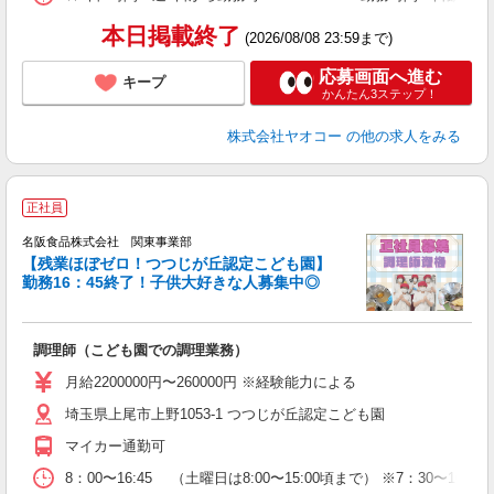
本日掲載終了
(2026/08/08 23:59まで)
応募画面へ進む
キープ
かんたん3ステップ！
株式会社ヤオコー
の他の求人をみる
正社員
名阪食品株式会社 関東事業部
【残業ほぼゼロ！つつじが丘認定こども園】
勤務16：45終了！子供大好きな人募集中◎
ド
調理師（こども園での調理業務）
月給2200000円〜260000円 ※経験能力による
埼玉県上尾市上野1053-1 つつじが丘認定こども園
マイカー通勤可
8：00〜16:45 （土曜日は8:00〜15:00頃まで） ※7：30〜16：15