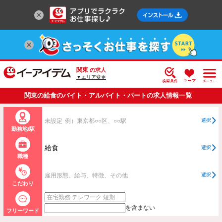
関東
の求人
▼エリア変更
関東の給食のバイト・アルバイト・パートの求人情報一覧
未設定
例）東京都○○区、○○駅
選択
勤務地/駅
給食
選択
職種
雇用形態、給与、特徴、その他
選択
こだわり
を含まない
フリーワード