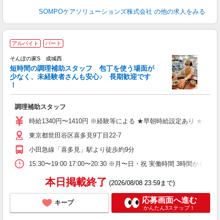
SOMPOケアソリューションズ株式会社
の他の求人をみる
アルバイト
パート
そんぽの家S 成城西
短時間の調理補助スタッフ 包丁を使う場面が
少なく、未経験者さんも安心♪ 長期歓迎です
策
！
週
方
調理補助スタッフ
ボ
い
時給1340円〜1410円 ※経験等による ★早朝時給設定あり 
東京都世田谷区喜多見9丁目22-7
小田急線「喜多見」駅より徒歩約9分
15:30〜19:00 17:00〜20:30 ※月〜日・祝 実働
本日掲載終了
(2026/08/08 23:59まで)
応募画面へ進む
キープ
かんたん3ステップ！