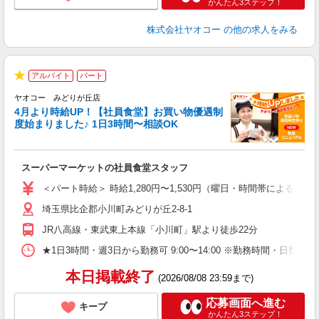
かんたん3ステップ！
株式会社ヤオコー
の他の求人をみる
アルバイト
パート
★
ヤオコー みどりが丘店
4月より時給UP！【社員食堂】お買い物優遇制
度始まりました♪ 1日3時間〜相談OK
O
お
スーパーマーケットの社員食堂スタッフ
未
ア
＜パート時給＞ 時給1,280円〜1,530円（曜日・時間帯による） 
短
埼玉県比企郡小川町みどりが丘2-8-1
り
JR八高線・東武東上本線「小川町」駅より徒歩22分
★1日3時間・週3日から勤務可 9:00〜14:00 ※勤務時間
本日掲載終了
(2026/08/08 23:59まで)
応募画面へ進む
キープ
かんたん3ステップ！