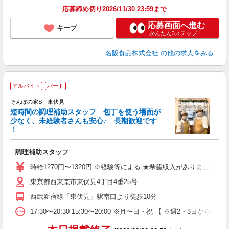
応募締め切り2026/11/30 23:59まで
応募画面へ進む
キープ
かんたん3ステップ！
名阪食品株式会社
の他の求人をみる
アルバイト
パート
そんぽの家S 東伏見
短時間の調理補助スタッフ 包丁を使う場面が
少なく、未経験者さんも安心♪ 長期歓迎です
策
！
週
リ
調理補助スタッフ
務
時給1270円〜1320円 ※経験等による ★希望収入がありまし
東京都西東京市東伏見4丁目4番25号
西武新宿線「東伏見」駅南口より徒歩10分
17:30〜20:30 15:30〜20:00 ※月〜日・祝 【 ※週2・3日からOK