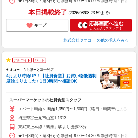
★1日3時間・週3日から勤務可 9:00〜14:00 ※勤務時間
本日掲載終了
(2026/08/08 23:59まで)
応募画面へ進む
キープ
かんたん3ステップ！
株式会社ヤオコー
の他の求人をみる
アルバイト
パート
★
ヤオコー ららぽーと富士見店
4月より時給UP！【社員食堂】お買い物優遇制
度始まりました♪ 1日3時間〜相談OK
O
お
スーパーマーケットの社員食堂スタッフ
未
ア
＜パート時給＞ 時給1,350円〜1,600円（曜日・時間帯による） 
短
埼玉県富士見市山室1-1313
り
東武東上本線「鶴瀬」駅より徒歩23分
★1日3時間・週3日から勤務可 9:00〜14:30 ※勤務時間