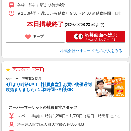
各線「熊谷」駅より徒歩4分
★1日3時間・週3日から勤務可 9:30〜14:30 ※勤務時間
本日掲載終了
(2026/08/08 23:59まで)
応募画面へ進む
キープ
かんたん3ステップ！
株式会社ヤオコー
の他の求人をみる
アルバイト
パート
★
ヤオコー 三芳藤久保店
4月より時給UP！【社員食堂】お買い物優遇制
度始まりました♪ 1日3時間〜相談OK
O
お
スーパーマーケットの社員食堂スタッフ
未
ア
＜パート時給＞ 時給1,280円〜1,530円（曜日・時間帯による） 
短
埼玉県入間郡三芳町大字藤久保855-403
り