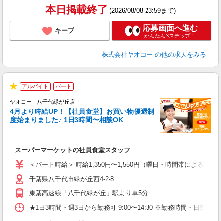
本日掲載終了
(2026/08/08 23:59まで)
応募画面へ進む
キープ
かんたん3ステップ！
株式会社ヤオコー
の他の求人をみる
アルバイト
パート
★
ヤオコー 八千代緑が丘店
4月より時給UP！【社員食堂】お買い物優遇制
度始まりました♪ 1日3時間〜相談OK
O
お
スーパーマーケットの社員食堂スタッフ
未
ア
＜パート時給＞ 時給1,350円〜1,550円（曜日・時間帯による） 
短
千葉県八千代市緑が丘西4-2-8
り
東葉高速線「八千代緑が丘」駅より車5分
★1日3時間・週3日から勤務可 9:00〜14:30 ※勤務時間