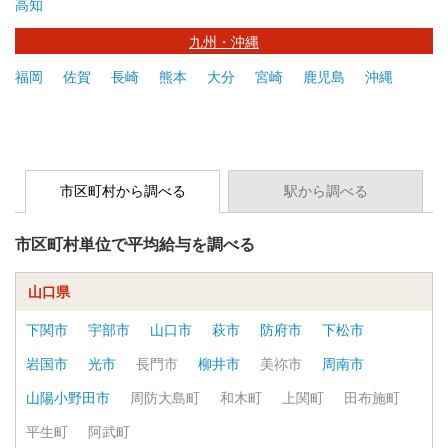
高知
九州・沖縄
福岡
佐賀
長崎
熊本
大分
宮崎
鹿児島
沖縄
市区町村から調べる
駅から調べる
市区町村単位で平均給与を調べる
山口県
下関市
宇部市
山口市
萩市
防府市
下松市
岩国市
光市
長門市
柳井市
美祢市
周南市
山陽小野田市
周防大島町
和木町
上関町
田布施町
平生町
阿武町