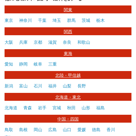
関東
東京
神奈川
千葉
埼玉
群馬
茨城
栃木
関西
大阪
兵庫
京都
滋賀
奈良
和歌山
東海
愛知
静岡
岐阜
三重
北陸・甲信越
新潟
富山
石川
福井
山梨
長野
北海道・東北
北海道
青森
岩手
宮城
秋田
山形
福島
中国・四国
鳥取
島根
岡山
広島
山口
愛媛
徳島
香川