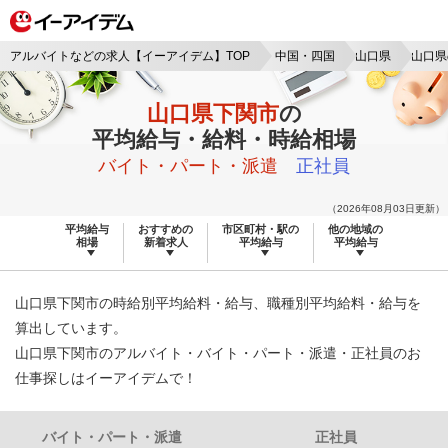
アルバイトなどの求人【イーアイデム】TOP
中国・四国
山口県
山口県
山口県下関市
の
平均給与・給料・時給相場
バイト・パート・派遣
正社員
（2026年08月03日更新）
平均給与
おすすめの
市区町村・駅の
他の地域の
相場
新着求人
平均給与
平均給与
山口県下関市の時給別平均給料・給与、職種別平均給料・給与を
算出しています。
山口県下関市のアルバイト・バイト・パート・派遣・正社員のお
仕事探しはイーアイデムで！
バイト・パート・派遣
正社員