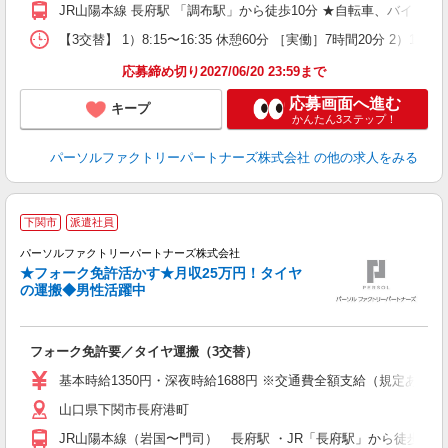
JR山陽本線 長府駅 「調布駅」から徒歩10分 ★自転車、バイク
【3交替】 1）8:15〜16:35 休憩60分 ［実働］7時間20分 2）16
応募締め切り2027/06/20 23:59まで
応募画面へ進む
キープ
かんたん3ステップ！
パーソルファクトリーパートナーズ株式会社
の他の求人をみる
下関市
派遣社員
パーソルファクトリーパートナーズ株式会社
ー
★フォーク免許活かす★月収25万円！タイヤ
の運搬◆男性活躍中
ー
社
フォーク免許要／タイヤ運搬（3交替）
基本時給1350円・深夜時給1688円 ※交通費全額支給（規定あり） 
山口県下関市長府港町
JR山陽本線（岩国〜門司） 長府駅 ・JR「長府駅」から徒歩10