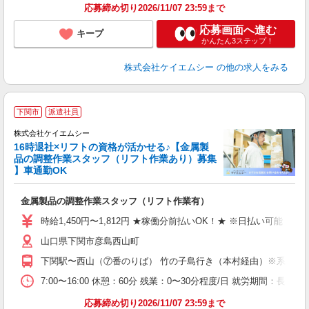
応募締め切り2026/11/07 23:59まで
応募画面へ進む
キープ
かんたん3ステップ！
株式会社ケイエムシー
の他の求人をみる
下関市
派遣社員
株式会社ケイエムシー
16時退社×リフトの資格が活かせる♪【金属製
品の調整作業スタッフ（リフト作業あり）募集
】車通勤OK
か
く
金属製品の調整作業スタッフ（リフト作業有）
時給1,450円〜1,812円 ★稼働分前払いOK！★ ※日払い可能
山口県下関市彦島西山町
下関駅〜西山（⑦番のりば） 竹の子島行き（本村経由）※系統番号
7:00〜16:00 休憩：60分 残業：0〜30分程度/日 就労期間：長期
応募締め切り2026/11/07 23:59まで