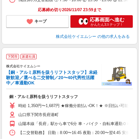
応募締め切り2026/11/07 23:59まで
応募画面へ進む
キープ
かんたん3ステップ！
株式会社ケイエムシー
の他の求人をみる
下関市
派遣社員
株式会社ケイエムシー
【銅・アルミ原料を扱うリフトスタッフ】未経
験歓迎／選べる二交替制／20〜40代男性活躍
中／車通勤OK
っ
多
銅・アルミ原料を扱うリフトスタッフ
時給 1,350円〜1,687円 ★稼働分前払いOK！★ ※日払い可能
山口県下関市長府港町
山陽本線「長府」駅から車で6分 車・バイク・自転車通勤ＯＫ！
【二交替勤務】 日勤：8:00〜16:45 夜勤：20:00〜翌4:45 