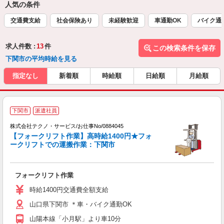
人気の条件
交通費支給
社会保険あり
未経験歓迎
車通勤OK
バイク通
求人件数 :
13
件
この検索条件を保存
下関市の平均時給を見る
指定なし
新着順
時給順
日給順
月給順
下関市
派遣社員
け
株式会社テクノ・サービス/お仕事No/0884045
【フォークリフト作業】高時給1400円★フォ
ークリフトでの運搬作業：下関市
ギ
の
フォークリフト作業
履
ラ
時給1400円交通費全額支給
山口県下関市 ＊車・バイク通勤OK
山陽本線「小月駅」より車10分