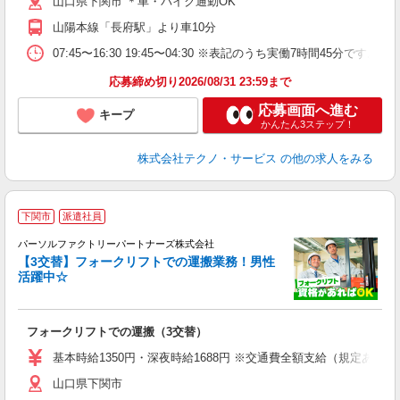
山口県下関市 ＊車・バイク通勤OK
り
山陽本線「長府駅」より車10分
07:45〜16:30 19:45〜04:30 ※表記のうち実働7時間45
応募締め切り2026/08/31 23:59まで
応募画面へ進む
キープ
かんたん3ステップ！
株式会社テクノ・サービス
の他の求人をみる
下関市
派遣社員
パーソルファクトリーパートナーズ株式会社
【3交替】フォークリフトでの運搬業務！男性
料
活躍中☆
ー
制
フォークリフトでの運搬（3交替）
基本時給1350円・深夜時給1688円 ※交通費全額支給（規定あり） 
山口県下関市