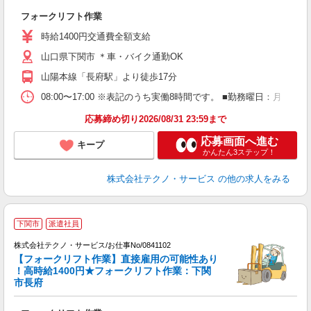
お
フォークリフト作業
履
ラ
時給1400円交通費全額支給
山口県下関市 ＊車・バイク通勤OK
山陽本線「長府駅」より徒歩17分
08:00〜17:00 ※表記のうち実働8時間です。 ■勤務曜日：月
応募締め切り2026/08/31 23:59まで
応募画面へ進む
キープ
かんたん3ステップ！
株式会社テクノ・サービス
の他の求人をみる
下関市
派遣社員
株式会社テクノ・サービス/お仕事No/0841102
【フォークリフト作業】直接雇用の可能性あり
！高時給1400円★フォークリフト作業：下関
市長府
に