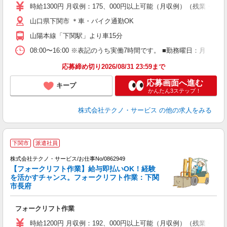
ラ
時給1300円 月収例：175、000円以上可能（月収例）（残業・
山口県下関市 ＊車・バイク通勤OK
山陽本線「下関駅」より車15分
08:00〜16:00 ※表記のうち実働7時間です。 ■勤務曜日：月
応募締め切り2026/08/31 23:59まで
応募画面へ進む
キープ
かんたん3ステップ！
株式会社テクノ・サービス
の他の求人をみる
下関市
派遣社員
株式会社テクノ・サービス/お仕事No/0862949
【フォークリフト作業】給与即払いOK！経験
を活かすチャンス。フォークリフト作業：下関
市長府
ら
フォークリフト作業
履
ラ
時給1200円 月収例：192、000円以上可能（月収例）（残業・