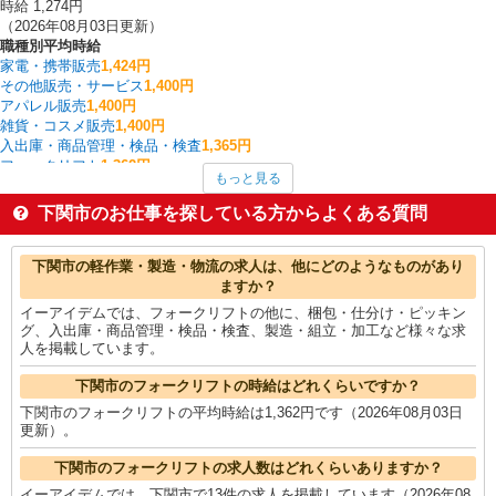
時給 1,274円
（2026年08月03日更新）
職種別平均時給
家電・携帯販売
1,424円
その他販売・サービス
1,400円
アパレル販売
1,400円
雑貨・コスメ販売
1,400円
入出庫・商品管理・検品・検査
1,365円
フォークリフト
1,362円
もっと見る
量販店・大型SC・百貨店
1,350円
看護師・保健師・看護助手・助産師
1,350円
下関市のお仕事を探している方からよくある質問
介護職・ヘルパー
1,317円
その他営業
1,310円
下関市の他の職種の平均時給を見る
下関市の軽作業・製造・物流の求人は、他にどのようなものがあり
ますか？
イーアイデムでは、フォークリフトの他に、梱包・仕分け・ピッキン
グ、入出庫・商品管理・検品・検査、製造・組立・加工など様々な求
人を掲載しています。
下関市のフォークリフトの時給はどれくらいですか？
下関市のフォークリフトの平均時給は1,362円です（2026年08月03日
更新）。
下関市のフォークリフトの求人数はどれくらいありますか？
イーアイデムでは、下関市で13件の求人を掲載しています（2026年08