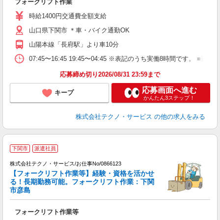
フォークリフト作業
履
ラ
時給1400円交通費全額支給
O
山口県下関市 ＊車・バイク通勤OK
り
山陽本線「長府駅」より車10分
07:45〜16:45 19:45〜04:45 ※表記のうち実働8時間です
応募締め切り2026/08/31 23:59まで
応募画面へ進む
キープ
かんたん3ステップ！
株式会社テクノ・サービス
の他の求人をみる
下関市
派遣社員
株式会社テクノ・サービス/お仕事No/0866123
【フォークリフト作業等】経験・資格を活かせ
る！長期勤務可能。フォークリフト作業：下関
市彦島
ト
派
フォークリフト作業等
履