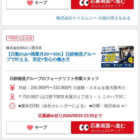
応募画面へ進む
キープ
かんたん3ステップ！
株式会社ケイエムシー
の他の求人をみる
下関市
正社員
さ
◎
株式会社NSロジ西日本
需
【日勤のみ×残業月20〜30h】日鉄物流グルー
駐
プで叶える、安定×安心の働き方
も
入
日鉄物流グループのフォークリフト作業スタッフ
活
勤
月給：245,900円〜310,900円 ※経験・スキルを最大限考慮し決定
〒752-0927 山口県下関市木屋川１丁目１－１ ニチハ下関工場内
■週休2日制（会社カレンダーによる） ■日曜・祝日休み ■年間休日
応募締め切り2026/09/24 23:59まで
応募画面へ進む
キープ
かんたん3ステップ！