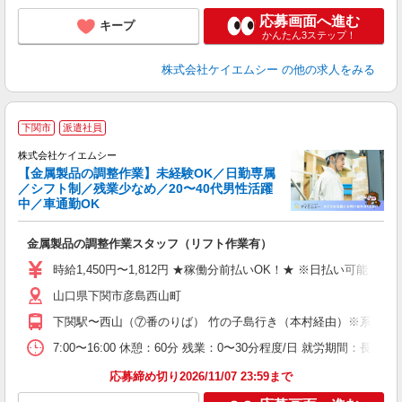
応募画面へ進む
キープ
かんたん3ステップ！
株式会社ケイエムシー
の他の求人をみる
下関市
派遣社員
株式会社ケイエムシー
【金属製品の調整作業】未経験OK／日勤専属
／シフト制／残業少なめ／20〜40代男性活躍
中／車通勤OK
も
金属製品の調整作業スタッフ（リフト作業有）
時給1,450円〜1,812円 ★稼働分前払いOK！★ ※日払い可能
山口県下関市彦島西山町
下関駅〜西山（⑦番のりば） 竹の子島行き（本村経由）※系統番号
7:00〜16:00 休憩：60分 残業：0〜30分程度/日 就労期間：長期
応募締め切り2026/11/07 23:59まで