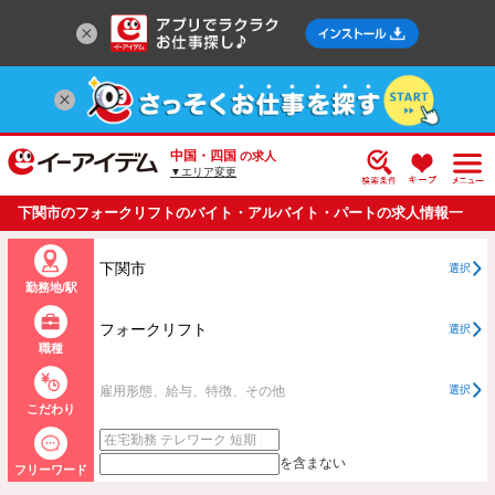
中国・四国
の求人
▼エリア変更
下関市のフォークリフトのバイト・アルバイト・パートの求人情報一
覧
下関市
選択
勤務地/駅
フォークリフト
選択
職種
雇用形態、給与、特徴、その他
選択
こだわり
を含まない
フリーワード