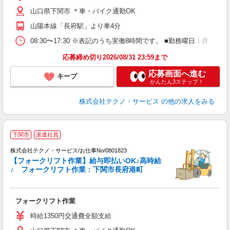
車
山口県下関市 ＊車・バイク通勤OK
あ
山陽本線「長府駅」より車4分
08:30〜17:30 ※表記のうち実働8時間です。 ■勤務曜日：月
応募締め切り2026/08/31 23:59まで
応募画面へ進む
キープ
かんたん3ステップ！
株式会社テクノ・サービス
の他の求人をみる
下関市
派遣社員
株式会社テクノ・サービス/お仕事No/0801823
【フォークリフト作業】給与即払いOK♪高時給
♪ フォークリフト作業：下関市長府港町
仕
フォークリフト作業
履
ラ
時給1350円交通費全額支給
O