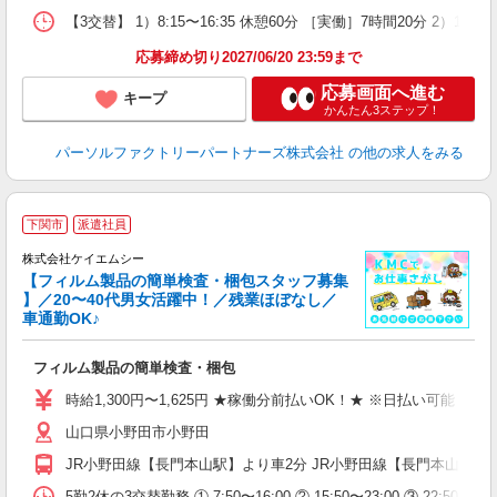
【3交替】 1）8:15〜16:35 休憩60分 ［実働］7時間20分 2）1
応募締め切り2027/06/20 23:59まで
応募画面へ進む
キープ
かんたん3ステップ！
パーソルファクトリーパートナーズ株式会社
の他の求人をみる
下関市
派遣社員
ッ
株式会社ケイエムシー
【フィルム製品の簡単検査・梱包スタッフ募集
】／20〜40代男女活躍中！／残業ほぼなし／
車通勤OK♪
業
フィルム製品の簡単検査・梱包
時給1,300円〜1,625円 ★稼働分前払いOK！★ ※日払い可能
山口県小野田市小野田
JR小野田線【長門本山駅】より車2分 JR小野田線【長門本山駅】
5勤2休の3交替勤務 ① 7:50〜16:00 ② 15:50〜23:00 ③