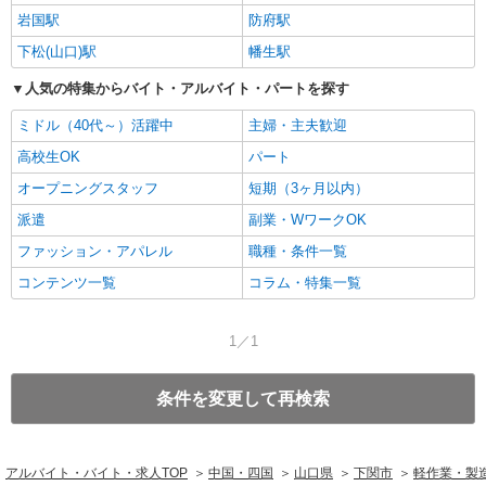
岩国駅
防府駅
下松(山口)駅
幡生駅
人気の特集からバイト・アルバイト・パートを探す
ミドル（40代～）活躍中
主婦・主夫歓迎
高校生OK
パート
オープニングスタッフ
短期（3ヶ月以内）
派遣
副業・WワークOK
ファッション・アパレル
職種・条件一覧
コンテンツ一覧
コラム・特集一覧
1／1
条件を変更して再検索
アルバイト・バイト・求人TOP
中国・四国
山口県
下関市
軽作業・製