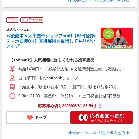
★
下関市
紹介予定派遣
♪
株式会社シエロ
≪綾羅木≫大手携帯ショップstaff【即日登録/
スマホ面接OK】直接雇用を目指してやりがい
アップ♪
い
即
【softbank】人気機種に詳しくなれる携帯販売
あ
時給1400円〜 ※残業代支給 ★交通費別途支給（規定あり） ゜+゜
通
山口県下関市のsoftbankショップ
あ
「綾羅木」駅より徒歩13分 「新下関」駅より徒歩20分
9:30〜21:00（実働8h・休憩1h） ※土日祝含む週5日勤務
応募締め切り2026/08/31 23:59まで
応募画面へ進む
キープ
かんたん3ステップ！
株式会社シエロ
の他の求人をみる