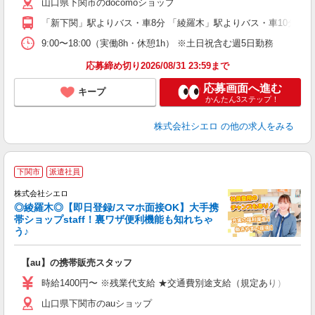
山口県下関市のdocomoショップ
「新下関」駅よりバス・車8分 「綾羅木」駅よりバス・車10分
9:00〜18:00（実働8h・休憩1h） ※土日祝含む週5日勤務
応募締め切り2026/08/31 23:59まで
応募画面へ進む
キープ
かんたん3ステップ！
株式会社シエロ
の他の求人をみる
★
下関市
派遣社員
♪
株式会社シエロ
◎綾羅木◎【即日登録/スマホ面接OK】大手携
帯ショップstaff！裏ワザ便利機能も知れちゃ
う♪
理
【au】の携帯販売スタッフ
即
時給1400円〜 ※残業代支給 ★交通費別途支給（規定あり） ゜+゜
あ
山口県下関市のauショップ
K