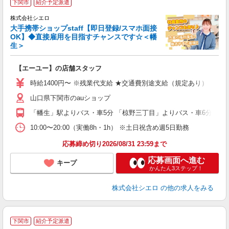
下関市
紹介予定派遣
♪
株式会社シエロ
大手携帯ショップstaff【即日登録/スマホ面接
OK】◆直接雇用を目指すチャンスです☆＜幡
生＞
務
即
【エーユー】の店舗スタッフ
あ
時給1400円〜 ※残業代支給 ★交通費別途支給（規定あり） ゜+゜
K
山口県下関市のauショップ
貸
「幡生」駅よりバス・車5分 「椋野三丁目」よりバス・車6分
10:00〜20:00（実働8h・1h） ※土日祝含め週5日勤務
応募締め切り2026/08/31 23:59まで
応募画面へ進む
キープ
かんたん3ステップ！
株式会社シエロ
の他の求人をみる
★
下関市
紹介予定派遣
♪