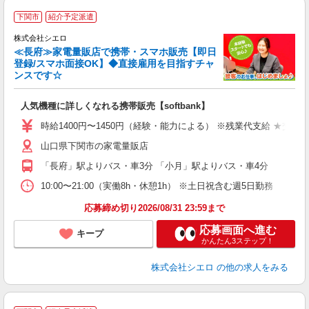
★
下関市
紹介予定派遣
♪
株式会社シエロ
≪長府≫家電量販店で携帯・スマホ販売【即日
登録/スマホ面接OK】◆直接雇用を目指すチャ
ンスです☆
い
即
人気機種に詳しくなれる携帯販売【softbank】
あ
時給1400円〜1450円（経験・能力による） ※残業代支給 ★交通
K
山口県下関市の家電量販店
貸
「長府」駅よりバス・車3分 「小月」駅よりバス・車4分
10:00〜21:00（実働8h・休憩1h） ※土日祝含む週5日勤務
応募締め切り2026/08/31 23:59まで
応募画面へ進む
キープ
かんたん3ステップ！
株式会社シエロ
の他の求人をみる
★