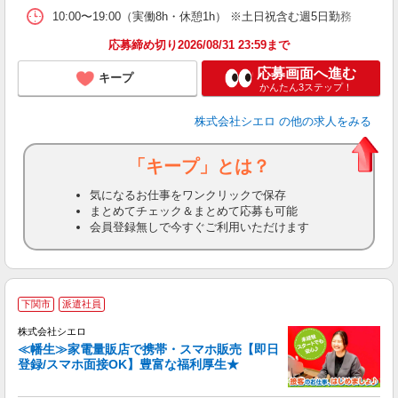
10:00〜19:00（実働8h・休憩1h） ※土日祝含む週5日勤務
応募締め切り2026/08/31 23:59まで
応募画面へ進む
キープ
かんたん3ステップ！
株式会社シエロ
の他の求人をみる
「キープ」とは？
気になるお仕事をワンクリックで保存
まとめてチェック＆まとめて応募も可能
会員登録無しで今すぐご利用いただけます
★
下関市
派遣社員
♪
株式会社シエロ
≪幡生≫家電量販店で携帯・スマホ販売【即日
登録/スマホ面接OK】豊富な福利厚生★
い