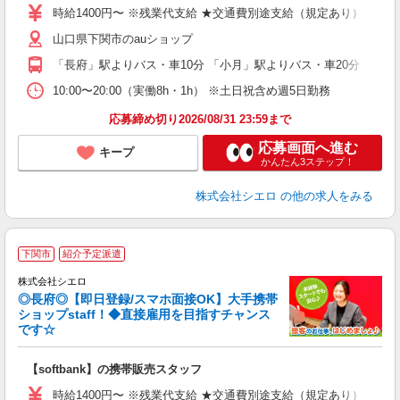
あ
時給1400円〜 ※残業代支給 ★交通費別途支給（規定あり） ゜+゜
K
山口県下関市のauショップ
貸
「長府」駅よりバス・車10分 「小月」駅よりバス・車20分
10:00〜20:00（実働8h・1h） ※土日祝含め週5日勤務
応募締め切り2026/08/31 23:59まで
応募画面へ進む
キープ
かんたん3ステップ！
株式会社シエロ
の他の求人をみる
★
下関市
紹介予定派遣
♪
株式会社シエロ
◎長府◎【即日登録/スマホ面接OK】大手携帯
ショップstaff！◆直接雇用を目指すチャンス
です☆
理
【softbank】の携帯販売スタッフ
即
時給1400円〜 ※残業代支給 ★交通費別途支給（規定あり） ゜+゜