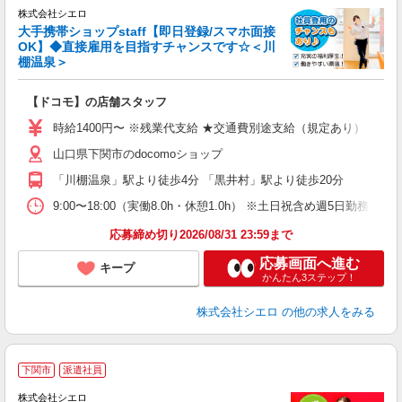
株式会社シエロ
大手携帯ショップstaff【即日登録/スマホ面接
OK】◆直接雇用を目指すチャンスです☆＜川
棚温泉＞
務
即
【ドコモ】の店舗スタッフ
あ
時給1400円〜 ※残業代支給 ★交通費別途支給（規定あり） ゜+゜
通
山口県下関市のdocomoショップ
あ
「川棚温泉」駅より徒歩4分 「黒井村」駅より徒歩20分
9:00〜18:00（実働8.0h・休憩1.0h） ※土日祝含め週5日勤務
応募締め切り2026/08/31 23:59まで
応募画面へ進む
キープ
かんたん3ステップ！
株式会社シエロ
の他の求人をみる
★
下関市
派遣社員
♪
株式会社シエロ