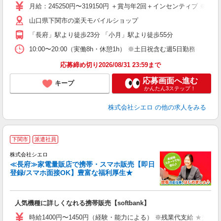
月給：245250円〜319150円 ＋賞与年2回＋インセンティブ 
あ
山口県下関市の楽天モバイルショップ
通
「長府」駅より徒歩23分 「小月」駅より徒歩55分
あ
10:00〜20:00（実働8h・休憩1h） ※土日祝含む週5日勤務
応募締め切り2026/08/31 23:59まで
応募画面へ進む
キープ
かんたん3ステップ！
株式会社シエロ
の他の求人をみる
★
下関市
派遣社員
♪
株式会社シエロ
≪長府≫家電量販店で携帯・スマホ販売【即日
登録/スマホ面接OK】豊富な福利厚生★
い
即
人気機種に詳しくなれる携帯販売【softbank】
あ
時給1400円〜1450円（経験・能力による） ※残業代支給 ★交通