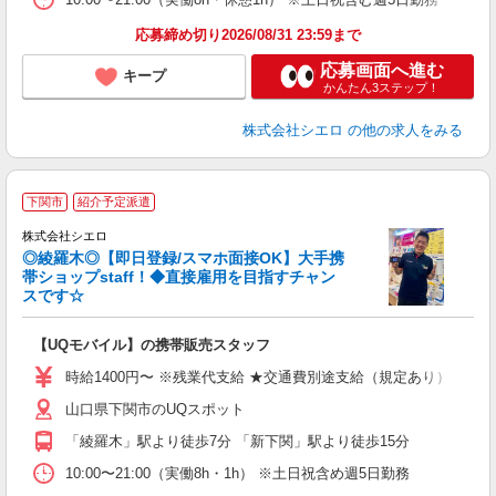
応募締め切り2026/08/31 23:59まで
応募画面へ進む
キープ
かんたん3ステップ！
株式会社シエロ
の他の求人をみる
★
下関市
紹介予定派遣
♪
株式会社シエロ
◎綾羅木◎【即日登録/スマホ面接OK】大手携
帯ショップstaff！◆直接雇用を目指すチャン
スです☆
理
【UQモバイル】の携帯販売スタッフ
即
時給1400円〜 ※残業代支給 ★交通費別途支給（規定あり） ゜+゜
あ
山口県下関市のUQスポット
K
「綾羅木」駅より徒歩7分 「新下関」駅より徒歩15分
貸
10:00〜21:00（実働8h・1h） ※土日祝含め週5日勤務