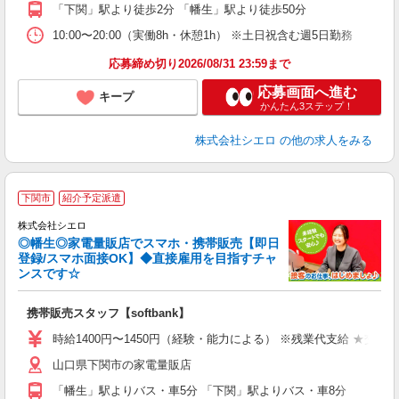
ど
「下関」駅より徒歩2分 「幡生」駅より徒歩50分
10:00〜20:00（実働8h・休憩1h） ※土日祝含む週5日勤務
応募締め切り2026/08/31 23:59まで
応募画面へ進む
キープ
かんたん3ステップ！
株式会社シエロ
の他の求人をみる
★
下関市
紹介予定派遣
♪
株式会社シエロ
◎幡生◎家電量販店でスマホ・携帯販売【即日
登録/スマホ面接OK】◆直接雇用を目指すチャ
ンスです☆
理
携帯販売スタッフ【softbank】
即
時給1400円〜1450円（経験・能力による） ※残業代支給 ★交通
あ
山口県下関市の家電量販店
K
「幡生」駅よりバス・車5分 「下関」駅よりバス・車8分
貸