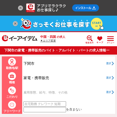
中国・四国
の求人
▼エリア変更
下関市の家電・携帯販売のバイト・アルバイト・パートの求人情報一
覧
下関市
選択
勤務地/駅
家電・携帯販売
選択
職種
雇用形態、給与、特徴、その他
選択
こだわり
を含まない
フリーワード