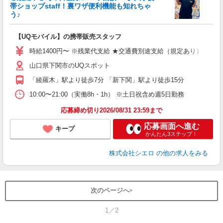
帯ショップstaff！裏ワザ便利機能も知れちゃ
う♪
理
【UQモバイル】の携帯販売スタッフ
即
時給1400円〜 ※残業代支給 ★交通費別途支給（規定あり） ゜+゜
あ
山口県下関市のUQスポット
K
「綾羅木」駅より徒歩7分 「新下関」駅より徒歩15分
貸
10:00〜21:00（実働8h・1h） ※土日祝含め週5日勤務
応募締め切り2026/08/31 23:59まで
応募画面へ進む
キープ
かんたん3ステップ！
株式会社シエロ
の他の求人をみる
次のページへ
1／2