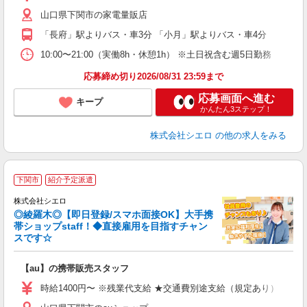
K
山口県下関市の家電量販店
貸
「長府」駅よりバス・車3分 「小月」駅よりバス・車4分
10:00〜21:00（実働8h・休憩1h） ※土日祝含む週5日勤務
応募締め切り2026/08/31 23:59まで
応募画面へ進む
キープ
かんたん3ステップ！
株式会社シエロ
の他の求人をみる
★
下関市
紹介予定派遣
♪
株式会社シエロ
◎綾羅木◎【即日登録/スマホ面接OK】大手携
帯ショップstaff！◆直接雇用を目指すチャン
スです☆
理
【au】の携帯販売スタッフ
即
時給1400円〜 ※残業代支給 ★交通費別途支給（規定あり） ゜+゜
あ