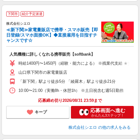
★
下関市
紹介予定派遣
♪
株式会社シエロ
≪新下関≫家電量販店で携帯・スマホ販売【即
日登録/スマホ面接OK】◆直接雇用を目指すチ
ャンスです☆
い
即
人気機種に詳しくなれる携帯販売【softbank】
あ
時給1400円〜1450円（経験・能力による） ※残業代支給 ★交通
K
山口県下関市の家電量販店
な
「新下関」駅より徒歩5分 「綾羅木」駅より徒歩21分
10:00〜21:00（実働8h・休憩1h） ※土日祝含む週5日勤務
応募締め切り2026/08/31 23:59まで
応募画面へ進む
キープ
かんたん3ステップ！
株式会社シエロ
の他の求人をみる