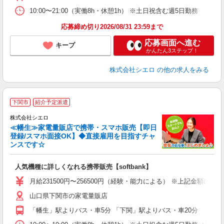
貸
10:00〜21:00（実働8h・休憩1h） ※土日祝含む週5日勤務
応募締め切り2026/08/31 23:59まで
応募画面へ進む
キープ
かんたん3ステップ！
株式会社シエロ
の他の求人をみる
★
下関市
紹介予定派遣
♪
株式会社シエロ
≪幡生≫家電量販店で携帯・スマホ販売【即日
登録/スマホ面接OK】◆直接雇用を目指すチャ
ンスです☆
い
即
人気機種に詳しくなれる携帯販売【softbank】
あ
月給231500円〜256500円（経験・能力による） ※上記金額に
K
山口県下関市の家電量販店
貸
「幡生」駅よりバス・車5分 「下関」駅よりバス・車20分