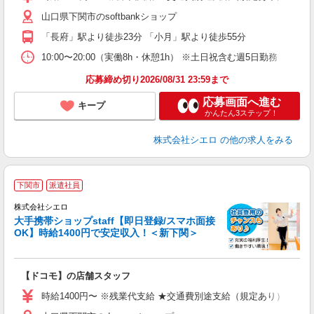
あ
山口県下関市のsoftbankショップ
K
「長府」駅より徒歩23分 「小月」駅より徒歩55分
貸
10:00〜20:00（実働8h・休憩1h） ※土日祝含む週5日勤務
応募締め切り2026/08/31 23:59まで
応募画面へ進む
キープ
かんたん3ステップ！
株式会社シエロ
の他の求人をみる
★
下関市
派遣社員
♪
株式会社シエロ
大手携帯ショップstaff【即日登録/スマホ面接
OK】時給1400円で安定収入！＜新下関＞
務
【ドコモ】の店舗スタッフ
時給1400円〜 ※残業代支給 ★交通費別途支給（規定あり） ゜+゜