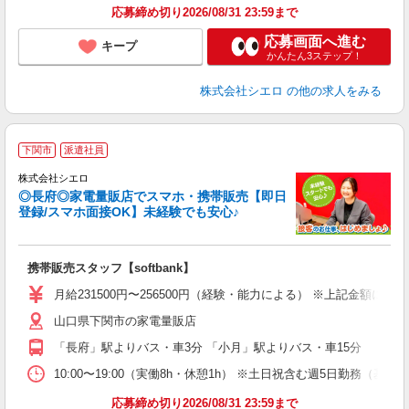
応募締め切り2026/08/31 23:59まで
応募画面へ進む
キープ
かんたん3ステップ！
株式会社シエロ
の他の求人をみる
★
下関市
派遣社員
♪
株式会社シエロ
◎長府◎家電量販店でスマホ・携帯販売【即日
登録/スマホ面接OK】未経験でも安心♪
理
携帯販売スタッフ【softbank】
即
月給231500円〜256500円（経験・能力による） ※上記金額に
あ
山口県下関市の家電量販店
通
「長府」駅よりバス・車3分 「小月」駅よりバス・車15分
あ
10:00〜19:00（実働8h・休憩1h） ※土日祝含む週5日勤務（基本
応募締め切り2026/08/31 23:59まで