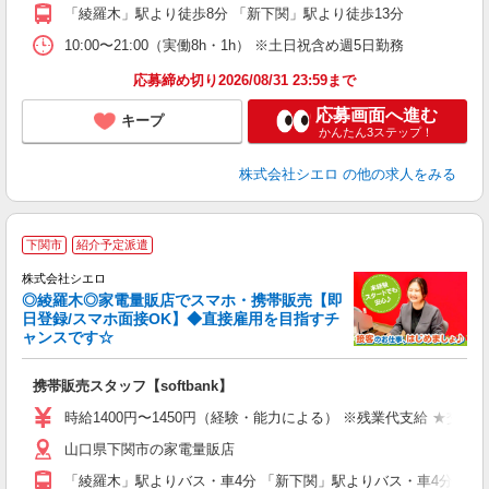
「綾羅木」駅より徒歩8分 「新下関」駅より徒歩13分
貸
10:00〜21:00（実働8h・1h） ※土日祝含め週5日勤務
応募締め切り2026/08/31 23:59まで
応募画面へ進む
キープ
かんたん3ステップ！
株式会社シエロ
の他の求人をみる
★
下関市
紹介予定派遣
♪
株式会社シエロ
◎綾羅木◎家電量販店でスマホ・携帯販売【即
日登録/スマホ面接OK】◆直接雇用を目指すチ
ャンスです☆
理
携帯販売スタッフ【softbank】
即
時給1400円〜1450円（経験・能力による） ※残業代支給 ★交通
あ
山口県下関市の家電量販店
K
「綾羅木」駅よりバス・車4分 「新下関」駅よりバス・車4分