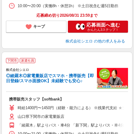
10:00〜20:00（実働8h・休憩1h） ※土日祝含む週5日勤務
応募締め切り2026/08/31 23:59まで
応募画面へ進む
キープ
かんたん3ステップ！
株式会社シエロ
の他の求人をみる
★
下関市
派遣社員
♪
株式会社シエロ
◎綾羅木◎家電量販店でスマホ・携帯販売【即
日登録/スマホ面接OK】未経験でも安心♪
理
携帯販売スタッフ【softbank】
即
時給1400円〜1450円（経験・能力による） ※残業代支給 ★交通
あ
山口県下関市の家電量販店
K
「綾羅木」駅よりバス・車4分 「新下関」駅よりバス・車4分
貸
10:00〜21:00（実働8h・休憩1h） ※土日祝含む週5日勤務