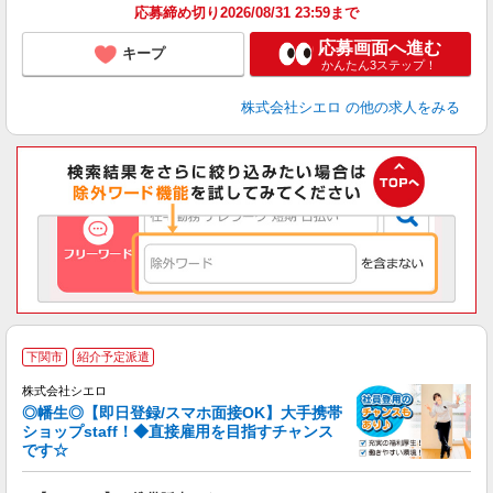
応募締め切り2026/08/31 23:59まで
応募画面へ進む
キープ
かんたん3ステップ！
株式会社シエロ
の他の求人をみる
★
下関市
紹介予定派遣
♪
株式会社シエロ
◎幡生◎【即日登録/スマホ面接OK】大手携帯
ショップstaff！◆直接雇用を目指すチャンス
です☆
理