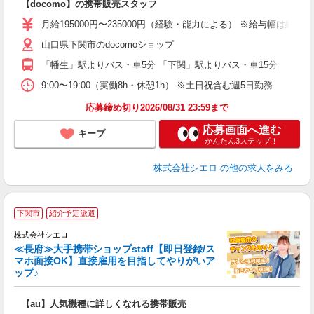
【docomo】の携帯販売スタッフ
即
月給195000円〜235000円（経験・能力による） ※給与幅は経
あ
山口県下関市のdocomoショップ
通
「幡生」駅よりバス・車5分 「下関」駅よりバス・車15分
あ
9:00〜19:00（実働8h・休憩1h） ※土日祝含む週5日勤務
応募締め切り2026/08/31 23:59まで
応募画面へ進む
キープ
かんたん3ステップ！
株式会社シエロ
の他の求人をみる
★
下関市
紹介予定派遣
♪
株式会社シエロ
≪長府≫大手携帯ショップstaff【即日登録/ス
マホ面接OK】直接雇用を目指してやりがいア
ップ♪
い
即
【au】人気機種に詳しくなれる携帯販売