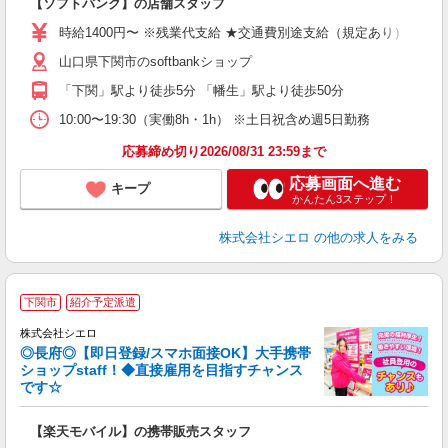
【ソフトバンク】の店舗スタッフ
あ
時給1400円〜 ※残業代支給 ★交通費別途支給（規定あり） ゜+゜
K
山口県下関市のsoftbankショップ
貸
「下関」駅より徒歩5分 「幡生」駅より徒歩50分
10:00〜19:30（実働8h・1h） ※土日祝含め週5日勤務
応募締め切り2026/08/31 23:59まで
応募画面へ進む
キープ
かんたん3ステップ！
株式会社シエロ
の他の求人をみる
★
下関市
紹介予定派遣
♪
株式会社シエロ
◎長府◎【即日登録/スマホ面接OK】大手携帯
ショップstaff！◆直接雇用を目指すチャンス
です☆
理
【楽天モバイル】の携帯販売スタッフ
即