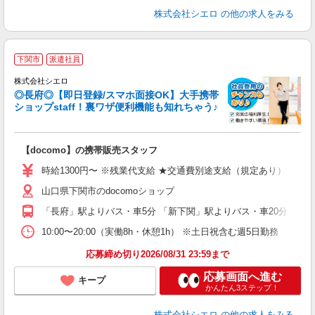
株式会社シエロ
の他の求人をみる
★
下関市
派遣社員
♪
株式会社シエロ
◎長府◎【即日登録/スマホ面接OK】大手携帯
ショップstaff！裏ワザ便利機能も知れちゃう♪
理
【docomo】の携帯販売スタッフ
即
時給1300円〜 ※残業代支給 ★交通費別途支給（規定あり） ゜+゜
あ
山口県下関市のdocomoショップ
K
「長府」駅よりバス・車5分 「新下関」駅よりバス・車20分
貸
10:00〜20:00（実働8h・休憩1h） ※土日祝含む週5日勤務
応募締め切り2026/08/31 23:59まで
応募画面へ進む
キープ
かんたん3ステップ！
株式会社シエロ
の他の求人をみる