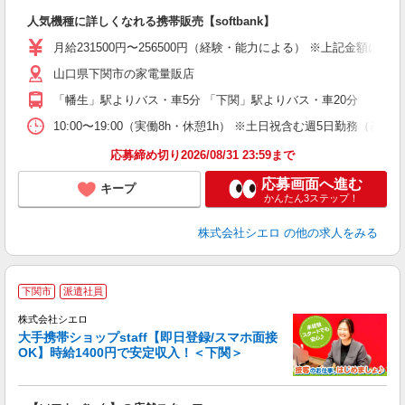
即
人気機種に詳しくなれる携帯販売【softbank】
あ
月給231500円〜256500円（経験・能力による） ※上記金額に
K
山口県下関市の家電量販店
貸
「幡生」駅よりバス・車5分 「下関」駅よりバス・車20分
10:00〜19:00（実働8h・休憩1h） ※土日祝含む週5日勤務（基本
応募締め切り2026/08/31 23:59まで
応募画面へ進む
キープ
かんたん3ステップ！
株式会社シエロ
の他の求人をみる
★
下関市
派遣社員
♪
株式会社シエロ
大手携帯ショップstaff【即日登録/スマホ面接
OK】時給1400円で安定収入！＜下関＞
務
即