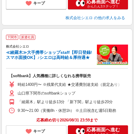
応募画面へ進む
キープ
かんたん3ステップ！
株式会社シエロ
の他の求人をみる
★
下関市
派遣社員
♪
株式会社シエロ
≪綾羅木≫大手携帯ショップstaff【即日登録/
スマホ面接OK】♪シエロは高時給＆厚待遇★
い
即
【softbank】人気機種に詳しくなれる携帯販売
あ
時給1400円〜 ※残業代支給 ★交通費別途支給（規定あり） ゜+゜
通
山口県下関市のsoftbankショップ
あ
「綾羅木」駅より徒歩13分 「新下関」駅より徒歩20分
9:30〜21:00（実働8h・休憩1h） ※土日祝含む週5日勤務
応募締め切り2026/08/31 23:59まで
応募画面へ進む
キープ