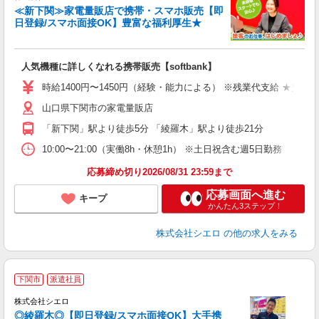
≪新下関≫家電量販店で携帯・スマホ販売【即
日登録/スマホ面接OK】豊富な福利厚生★
い
即
人気機種に詳しくなれる携帯販売【softbank】
あ
時給1400円〜1450円（経験・能力による） ※残業代支給 ★交通
K
山口県下関市の家電量販店
な
「新下関」駅より徒歩5分 「綾羅木」駅より徒歩21分
10:00〜21:00（実働8h・休憩1h） ※土日祝含む週5日勤務
応募締め切り2026/08/31 23:59まで
応募画面へ進む
キープ
かんたん3ステップ！
株式会社シエロ
の他の求人をみる
★
下関市
派遣社員
♪
株式会社シエロ
◎綾羅木◎【即日登録/スマホ面接OK】大手携