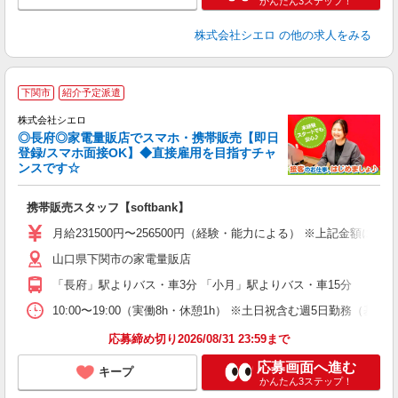
かんたん3ステップ！
株式会社シエロ
の他の求人をみる
★
下関市
紹介予定派遣
♪
株式会社シエロ
◎長府◎家電量販店でスマホ・携帯販売【即日
登録/スマホ面接OK】◆直接雇用を目指すチャ
ンスです☆
理
携帯販売スタッフ【softbank】
即
月給231500円〜256500円（経験・能力による） ※上記金額に
あ
山口県下関市の家電量販店
通
「長府」駅よりバス・車3分 「小月」駅よりバス・車15分
あ
10:00〜19:00（実働8h・休憩1h） ※土日祝含む週5日勤務（基本
応募締め切り2026/08/31 23:59まで
応募画面へ進む
キープ
かんたん3ステップ！