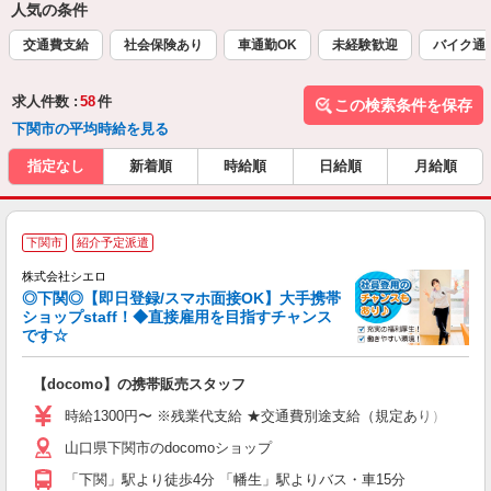
人気の条件
交通費支給
社会保険あり
車通勤OK
未経験歓迎
バイク通
求人件数 :
58
件
この検索条件を保存
下関市の平均時給を見る
指定なし
新着順
時給順
日給順
月給順
★
下関市
紹介予定派遣
♪
株式会社シエロ
◎下関◎【即日登録/スマホ面接OK】大手携帯
ショップstaff！◆直接雇用を目指すチャンス
です☆
理
【docomo】の携帯販売スタッフ
即
時給1300円〜 ※残業代支給 ★交通費別途支給（規定あり） ゜+゜
あ
山口県下関市のdocomoショップ
K
「下関」駅より徒歩4分 「幡生」駅よりバス・車15分
貸