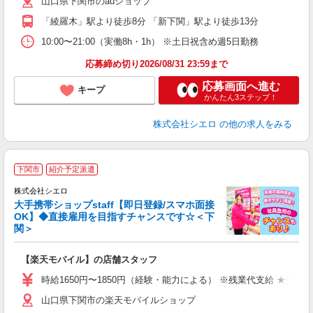
山口県下関市のauショップ
K
「綾羅木」駅より徒歩8分 「新下関」駅より徒歩13分
貸
10:00〜21:00（実働8h・1h） ※土日祝含め週5日勤務
応募締め切り2026/08/31 23:59まで
応募画面へ進む
キープ
かんたん3ステップ！
株式会社シエロ
の他の求人をみる
★
下関市
紹介予定派遣
♪
株式会社シエロ
大手携帯ショップstaff【即日登録/スマホ面接
OK】◆直接雇用を目指すチャンスです☆＜下
関＞
務
即
【楽天モバイル】の店舗スタッフ
躍
ー
時給1650円〜1850円（経験・能力による） ※残業代支給 ★交通
自
山口県下関市の楽天モバイルショップ