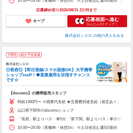
10:00〜19:00（実働8h・休憩1h） ※土日祝含む週5日勤務（基本
応募締め切り2026/08/31 23:59まで
応募画面へ進む
キープ
かんたん3ステップ！
株式会社シエロ
の他の求人をみる
★
下関市
紹介予定派遣
♪
株式会社シエロ
◎長府◎【即日登録/スマホ面接OK】大手携帯
ショップstaff！◆直接雇用を目指すチャンス
です☆
理
【docomo】の携帯販売スタッフ
即
時給1300円〜 ※残業代支給 ★交通費別途支給（規定あり） ゜+゜
あ
山口県下関市のdocomoショップ
K
「長府」駅よりバス・車5分 「新下関」駅よりバス・車20分
貸
10:00〜20:00（実働8h・休憩1h） ※土日祝含む週5日勤務