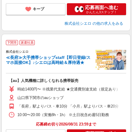
応募画面へ進む
キープ
かんたん3ステップ！
株式会社シエロ
の他の求人をみる
★
下関市
派遣社員
♪
株式会社シエロ
≪長府≫大手携帯ショップstaff【即日登録/ス
マホ面接OK】♪シエロは高時給＆厚待遇★
い
即
【au】人気機種に詳しくなれる携帯販売
あ
時給1400円〜 ※残業代支給 ★交通費別途支給（規定あり） ゜+゜
K
山口県下関市のauショップ
貸
「長府」駅よりバス・車10分 「小月」駅よりバス・車20分
10:00〜20:00（実働8h・1h） ※土日祝含め週5日勤務
応募締め切り2026/08/31 23:59まで