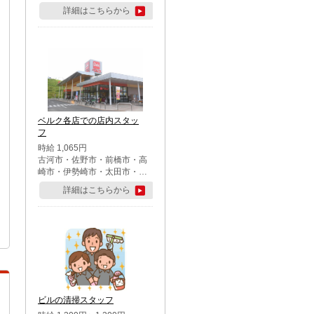
詳細はこちらから
ベルク各店での店内スタッ
フ
時給 1,065円
古河市・佐野市・前橋市・高
崎市・伊勢崎市・太田市・館
林市・藤岡市・大泉町・さい
詳細はこちらから
たま市北区・川越市・熊谷
市・行田市・秩父市・所沢
市・飯能市・東松山市・坂戸
市・鶴ケ島市・千葉市中央
区・市川市・松戸市・習志野
市・柏市・流山市・八千代
市・足立区・江戸川区・八王
子市・町田市
ビルの清掃スタッフ