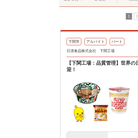
1
2
下関市
アルバイト
パート
日清食品株式会社 下関工場
【下関工場：品質管理】世界の
迎！