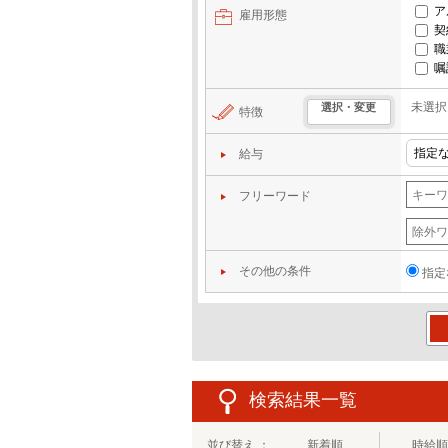
ア
雇用形態
契
職
嘱
未選択
選択・変更
特徴
給与
フリーワード
その他の条件
指定
この
検索結果一覧
並び替え ：
新着順
時給順