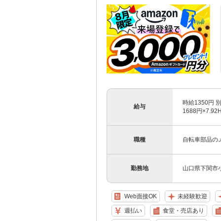
時給1350円 
給与
1688円×7.9
職種
自転車部品の
勤務地
山口県下関市
Web面接OK
未経験歓迎
週払い
食堂・売店あり