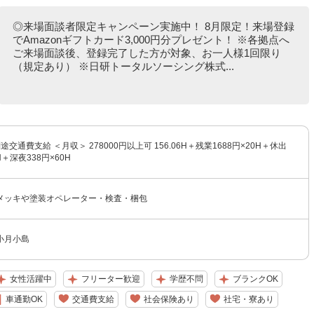
◎来場面談者限定キャンペーン実施中！ 8月限定！来場登録
でAmazonギフトカード3,000円分プレゼント！ ※各拠点へ
ご来場面談後、登録完了した方が対象、お一人様1回限り
（規定あり） ※日研トータルソーシング株式...
別途交通費支給 ＜月収＞ 278000円以上可 156.06H＋残業1688円×20H＋休出
2H＋深夜338円×60H
メッキや塗装オペレーター・検査・梱包
小月小島
女性活躍中
フリーター歓迎
学歴不問
ブランクOK
車通勤OK
交通費支給
社会保険あり
社宅・寮あり