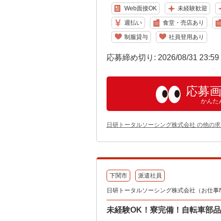
Web面接OK
未経験歓迎
週払い
食堂・売店あり
制服貸与
社員登用あり
応募締め切り: 2026/08/31 23:5
応募
かんた
日研トータルソーシング株式会社 の他の求
下関市
派遣社員
日研トータルソーシング株式会社（お仕事No.
未経験OK！寮完備！自転車部