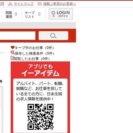
質問
サイトマップ
掲載ご希望のお客様へ
閲覧
キープ
0
0
履歴
リスト
ログイン
キープ中のお仕事（0件）
保存した検索条件（
0
件）
閲覧したお仕事（0件）
件