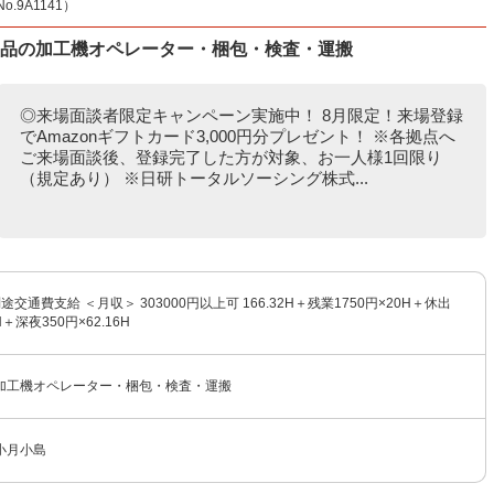
9A1141）
部品の加工機オペレーター・梱包・検査・運搬
◎来場面談者限定キャンペーン実施中！ 8月限定！来場登録
でAmazonギフトカード3,000円分プレゼント！ ※各拠点へ
ご来場面談後、登録完了した方が対象、お一人様1回限り
（規定あり） ※日研トータルソーシング株式...
別途交通費支給 ＜月収＞ 303000円以上可 166.32H＋残業1750円×20H＋休出
H＋深夜350円×62.16H
加工機オペレーター・梱包・検査・運搬
小月小島