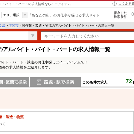
よくある
イト・バイト・パートの求人情報ならイーアイデム
保存した
0
エリア選択
「あなたの街」のお仕事が探せる求人サイト
検索条件
口県
>
下関市
> 軽作業・製造・物流のアルバイト・バイト・パートの求人一覧
のアルバイト・バイト・パートの求人情報一覧
バイト・パート・派遣のお仕事探しはイーアイデムで！
物流の求人情報をご紹介します。
72
この条件の求人
間で検索
路線・駅・駅で検索
業・製造・物流
べて