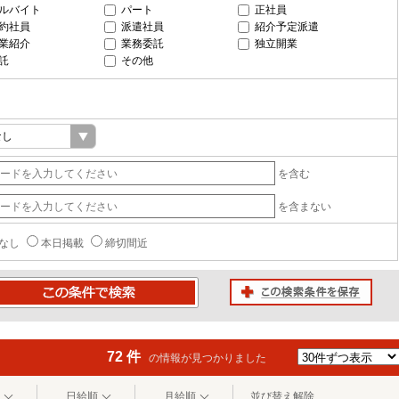
ルバイト
パート
正社員
約社員
派遣社員
紹介予定派遣
業紹介
業務委託
独立開業
託
その他
を含む
を含まない
なし
本日掲載
締切間近
この検索条件を保存
条件で検索
72 件
の情報が見つかりました
日給順
月給順
並び替え解除