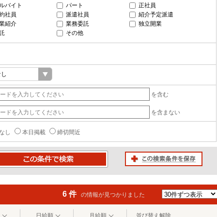
ルバイト
パート
正社員
約社員
派遣社員
紹介予定派遣
業紹介
業務委託
独立開業
託
その他
を含む
を含まない
なし
本日掲載
締切間近
この検索条件を保存
条件で検索
6 件
の情報が見つかりました
日給順
月給順
並び替え解除