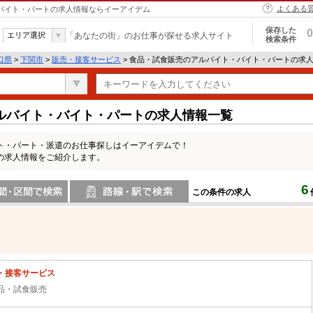
よくある
・バイト・パートの求人情報ならイーアイデム
保存した
0
エリア選択
「あなたの街」のお仕事が探せる求人サイト
検索条件
口県
>
下関市
>
販売・接客サービス
> 食品・試食販売のアルバイト・バイト・パートの求
ルバイト・バイト・パートの求人情報一覧
ト・パート・派遣のお仕事探しはイーアイデムで！
の求人情報をご紹介します。
6
この条件の求人
間で検索
路線・駅・駅で検索
・接客サービス
品・試食販売