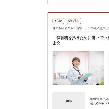
下関市
業務委託
株式会社ヤクルト山陽 山口本社／唐戸セ
「保育料を払うために働いてい
よ☆
報酬/完全出来高
給与
超える高収入も