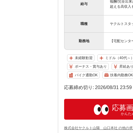
報酬/完全出来高
給与
超える高収入も
職種
ヤクルトスタ
勤務地
【宅配センター
未経験歓迎
ミドル（40代～
ボーナス・賞与あり
昇給あ
バイク通勤OK
扶養内勤務OK
応募締め切り: 2026/08/31 23:5
応募
かんた
株式会社ヤクルト山陽 山口本社 の他の求