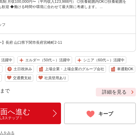
制 月収100,000円〜（平均収入123,988円） ◎扶養範囲内OK◎扶養範囲を
歓迎 ◆働ける時間や環境に合わせて最大限に考慮します。 ...
ッフ
】長府 山口県下関市長府宮崎町2-11
）活躍中
エルダー（50代～）活躍中
シニア（60代～）活躍中
り
土日祝休み
上場企業・上場企業のグループ会社
車通勤OK
交通費支給
社員登用あり
9 まで
詳細を見る
画面へ進む
キープ
ん3ステップ！
人をみる