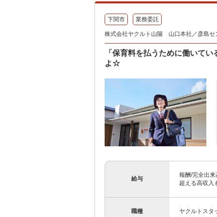
下関市
業務委託
株式会社ヤクルト山陽 山口本社／彦島セ
「保育料を払うために働いてい
よ☆
報酬/完全出来高
給与
超える高収入も
職種
ヤクルトスタ