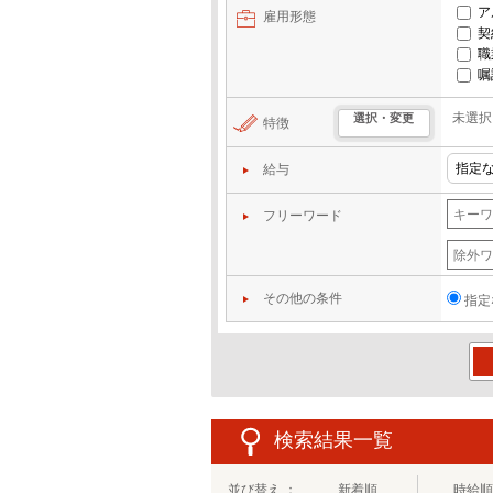
ア
雇用形態
契
職
嘱
未選択
選択・変更
特徴
給与
フリーワード
その他の条件
指定
この
検索結果一覧
並び替え ：
新着順
時給順