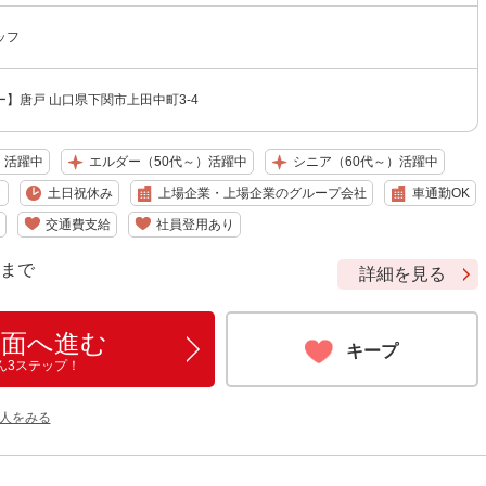
ッフ
】唐戸 山口県下関市上田中町3-4
）活躍中
エルダー（50代～）活躍中
シニア（60代～）活躍中
り
土日祝休み
上場企業・上場企業のグループ会社
車通勤OK
交通費支給
社員登用あり
9 まで
詳細を見る
画面へ進む
キープ
ん3ステップ！
人をみる