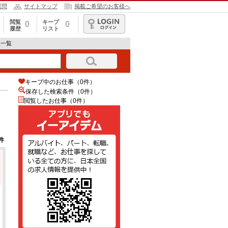
質問
サイトマップ
掲載ご希望のお客様へ
閲覧
キープ
0
0
履歴
リスト
ログイン
人一覧
キープ中のお仕事（0件）
保存した検索条件（
0
件）
閲覧したお仕事（0件）
件