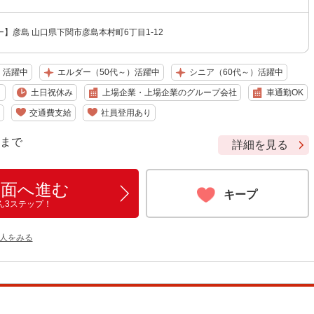
】彦島 山口県下関市彦島本村町6丁目1-12
）活躍中
エルダー（50代～）活躍中
シニア（60代～）活躍中
り
土日祝休み
上場企業・上場企業のグループ会社
車通勤OK
交通費支給
社員登用あり
9 まで
詳細を見る
画面へ進む
キープ
ん3ステップ！
人をみる