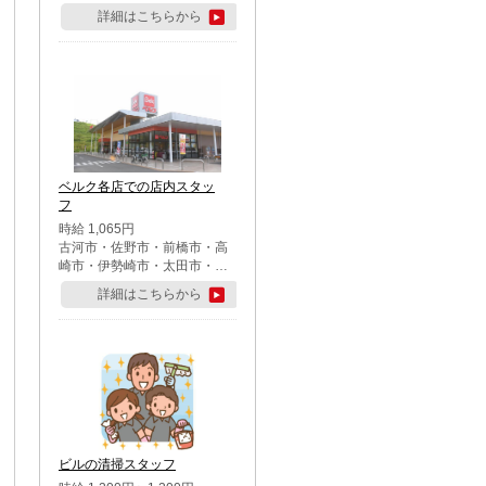
詳細はこちらから
ベルク各店での店内スタッ
フ
時給 1,065円
古河市・佐野市・前橋市・高
崎市・伊勢崎市・太田市・館
林市・藤岡市・大泉町・さい
詳細はこちらから
たま市北区・川越市・熊谷
市・行田市・秩父市・所沢
市・飯能市・東松山市・坂戸
市・鶴ケ島市・千葉市中央
区・市川市・松戸市・習志野
市・柏市・流山市・八千代
市・足立区・江戸川区・八王
子市・町田市
ビルの清掃スタッフ