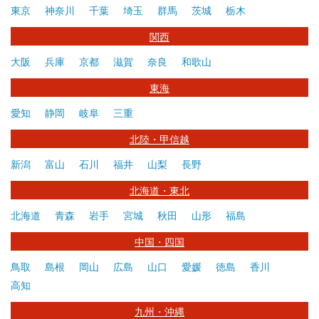
東京
神奈川
千葉
埼玉
群馬
茨城
栃木
関西
大阪
兵庫
京都
滋賀
奈良
和歌山
東海
愛知
静岡
岐阜
三重
北陸・甲信越
新潟
富山
石川
福井
山梨
長野
北海道・東北
北海道
青森
岩手
宮城
秋田
山形
福島
中国・四国
鳥取
島根
岡山
広島
山口
愛媛
徳島
香川
高知
九州・沖縄