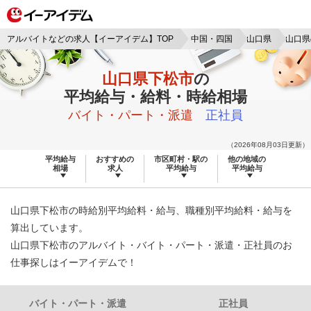
アルバイトなどの求人【イーアイデム】TOP
中国・四国
山口県
山口県
山口県下松市
の
平均給与・給料・時給相場
バイト・パート・派遣
正社員
（2026年08月03日更新）
平均給与
おすすめの
市区町村・駅の
他の地域の
相場
求人
平均給与
平均給与
山口県下松市の時給別平均給料・給与、職種別平均給料・給与を
算出しています。
山口県下松市のアルバイト・バイト・パート・派遣・正社員のお
仕事探しはイーアイデムで！
バイト・パート・派遣
正社員