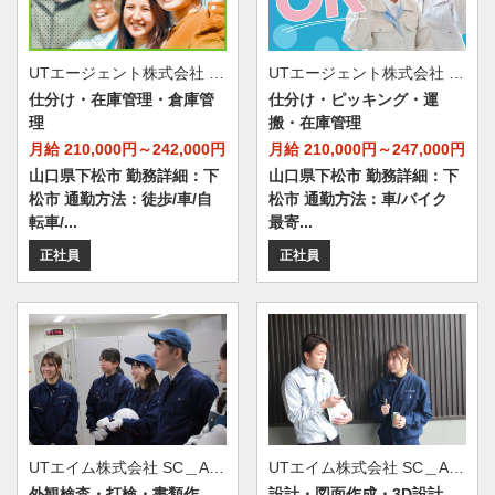
UTエージェント株式会社 AGT西日本第一CU AGT山口エリア HB下松CL 《JFWN1C》
UTエージェント株式会社 AGT西日本第一CU AGT山口エリア HB下松CL 《JDVP1C》
仕分け・在庫管理・倉庫管
仕分け・ピッキング・運
理
搬・在庫管理
月給 210,000円～242,000円
月給 210,000円～247,000円
山口県下松市 勤務詳細：下
山口県下松市 勤務詳細：下
松市 通勤方法：徒歩/車/自
松市 通勤方法：車/バイク
転車/...
最寄...
正社員
正社員
UTエイム株式会社 SC＿AIM西日本第一CU 笠戸第一テクノロジーCF《Adtv1C》
UTエイム株式会社 SC＿AIM西日本第一CU 笠戸第一テクノロジーCF《Adtu1C》
外観検査・打検・書類作
設計・図面作成・3D設計