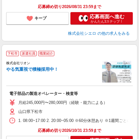
応募締め切り2026/08/31 23:59まで
応募画面へ進む
キープ
かんたん3ステップ！
株式会社シエロ
の他の求人をみる
下松市
派遣社員
職業紹介
株式会社リオン
やる気重視で積極採用中！
い
入
場
タ
電子部品の製造オペレーター・検査等
額
業
月給245,000円〜280,000円（経験・能力による）
あ
山口県下松市
1. 08:00~17:00 2. 20:00~05:00 ※60分休憩あり ※1週間ごとの2
応募締め切り2026/10/31 23:59まで