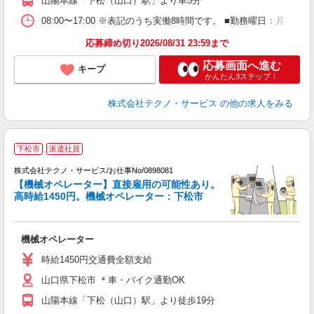
山陽本線「下松（山口）駅」より車5分
08:00〜17:00 ※表記のうち実働8時間です。 ■勤務曜日：月
応募締め切り2026/08/31 23:59まで
応募画面へ進む
キープ
かんたん3ステップ！
株式会社テクノ・サービス
の他の求人をみる
下松市
派遣社員
株式会社テクノ・サービス/お仕事No/0898081
【機械オペレーター】直接雇用の可能性あり。
高時給1450円。機械オペレーター：下松市
す
機械オペレーター
履
高
時給1450円交通費全額支給
勤
山口県下松市 ＊車・バイク通勤OK
山陽本線「下松（山口）駅」より徒歩19分