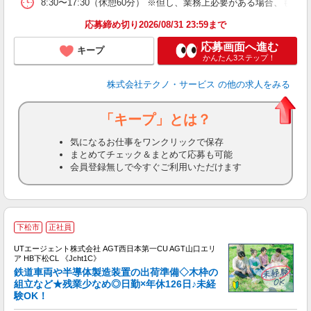
8:30〜17:30（休憩60分） ※但し、業務上必要がある場合
応募締め切り2026/08/31 23:59まで
応募画面へ進む
キープ
かんたん3ステップ！
株式会社テクノ・サービス
の他の求人をみる
「キープ」とは？
気になるお仕事をワンクリックで保存
まとめてチェック＆まとめて応募も可能
会員登録無しで今すぐご利用いただけます
下松市
正社員
UTエージェント株式会社 AGT西日本第一CU AGT山口エリ
ア HB下松CL 《Jcht1C》
鉄道車両や半導体製造装置の出荷準備◇木枠の
組立など★残業少なめ◎日勤×年休126日♪未経
験OK！
る