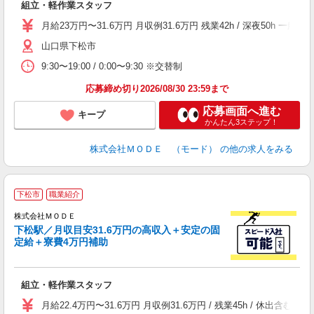
組立・軽作業スタッフ
入
場
月給23万円〜31.6万円 月収例31.6万円 残業42h / 深夜50
者
山口県下松市
リ
問
9:30〜19:00 / 0:00〜9:30 ※交替制
り
土
応募締め切り2026/08/30 23:59まで
応募画面へ進む
キープ
かんたん3ステップ！
株式会社ＭＯＤＥ （モード）
の他の求人をみる
下松市
職業紹介
株式会社ＭＯＤＥ
下松駅／月収目安31.6万円の高収入＋安定の固
定給＋寮費4万円補助
っ
組立・軽作業スタッフ
入
場
月給22.4万円〜31.6万円 月収例31.6万円 / 残業45h / 休
者