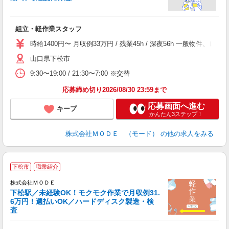
っ
組立・軽作業スタッフ
入
場
時給1400円〜 月収例33万円 / 残業45h / 深夜56h 一般物
者
山口県下松市
リ
問
9:30〜19:00 / 21:30〜7:00 ※交替
り
土
応募締め切り2026/08/30 23:59まで
応募画面へ進む
キープ
かんたん3ステップ！
株式会社ＭＯＤＥ （モード）
の他の求人をみる
下松市
職業紹介
株式会社ＭＯＤＥ
下松駅／未経験OK！モクモク作業で月収例31.
6万円！週払いOK／ハードディスク製造・検
査
っ