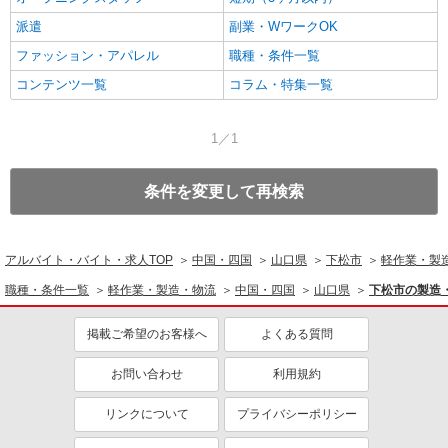
派遣
副業・WワークOK
ファッション・アパレル
職種・条件一覧
コンテンツ一覧
コラム・特集一覧
1／1
条件を変更して再検索
アルバイト・バイト・求人TOP
中国・四国
山口県
下松市
軽作業・製
職種・条件一覧
軽作業・製造・物流
中国・四国
山口県
下松市の製造
掲載ご希望のお客様へ
よくある質問
お問い合わせ
利用規約
リンクについて
プライバシーポリシー