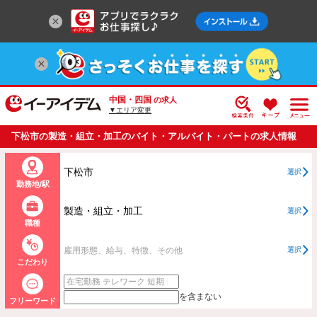
中国・四国
の求人
▼エリア変更
下松市の製造・組立・加工のバイト・アルバイト・パートの求人情報
一覧
下松市
選択
勤務地/駅
製造・組立・加工
選択
職種
雇用形態、給与、特徴、その他
選択
こだわり
を含まない
フリーワード