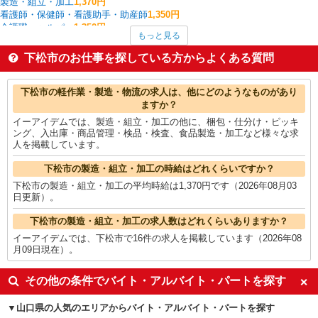
製造・組立・加工
1,370円
看護師・保健師・看護助手・助産師
1,350円
介護職・ヘルパー
1,350円
もっと見る
その他介護・福祉
1,350円
入出庫・商品管理・検品・検査
1,338円
下松市のお仕事を探している方からよくある質問
フォークリフト
1,300円
その他軽作業・製造・物流
1,300円
下松市の他の職種の平均時給を見る
下松市の軽作業・製造・物流の求人は、他にどのようなものがあり
ますか？
イーアイデムでは、製造・組立・加工の他に、梱包・仕分け・ピッキ
ング、入出庫・商品管理・検品・検査、食品製造・加工など様々な求
人を掲載しています。
下松市の製造・組立・加工の時給はどれくらいですか？
下松市の製造・組立・加工の平均時給は1,370円です（2026年08月03
日更新）。
下松市の製造・組立・加工の求人数はどれくらいありますか？
イーアイデムでは、下松市で16件の求人を掲載しています（2026年08
月09日現在）。
その他の条件でバイト・アルバイト・パートを探す
山口県の人気のエリアからバイト・アルバイト・パートを探す