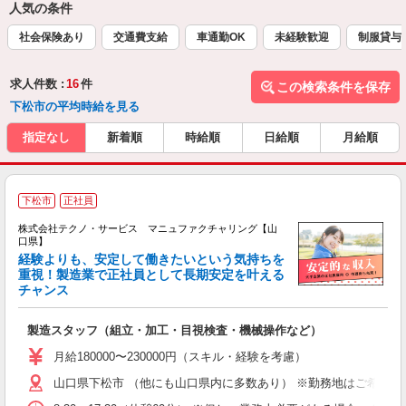
人気の条件
社会保険あり
交通費支給
車通勤OK
未経験歓迎
制服貸与
求人件数 :
16
件
この検索条件を保存
下松市の平均時給を見る
指定なし
新着順
時給順
日給順
月給順
下松市
正社員
株式会社テクノ・サービス マニュファクチャリング【山
口県】
経験よりも、安定して働きたいという気持ちを
重視！製造業で正社員として長期安定を叶える
チャンス
く
入
製造スタッフ（組立・加工・目視検査・機械操作など）
未
あ
月給180000〜230000円（スキル・経験を考慮）
遣
山口県下松市 （他にも山口県内に多数あり） ※勤務地はご希望を