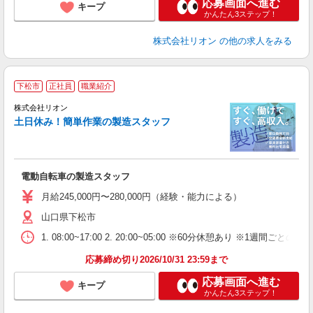
応募画面へ進む
キープ
かんたん3ステップ！
株式会社リオン
の他の求人をみる
下松市
正社員
職業紹介
株式会社リオン
土日休み！簡単作業の製造スタッフ
家
社
電動自転車の製造スタッフ
入
場
月給245,000円〜280,000円（経験・能力による）
タ
山口県下松市
額
業
1. 08:00~17:00 2. 20:00~05:00 ※60分休憩あり ※1週間ごとの2
あ
応募締め切り2026/10/31 23:59まで
応募画面へ進む
キープ
かんたん3ステップ！