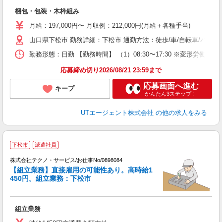
入
梱包・包装・木枠組み
場
タ
月給：197,000円〜 月収例：212,000円(月給＋各種手当)
休
山口県下松市 勤務詳細：下松市 通勤方法：徒歩/車/自転車/バス/
場
通
勤務形態：日勤 【勤務時間】 （1）08:30〜17:30 ※変形
り
応募締め切り2026/08/21 23:59まで
応募画面へ進む
キープ
かんたん3ステップ！
UTエージェント株式会社
の他の求人をみる
下松市
派遣社員
株式会社テクノ・サービス/お仕事No/0898084
【組立業務】直接雇用の可能性あり。高時給1
り
450円。組立業務：下松市
ス
組立業務
履
高