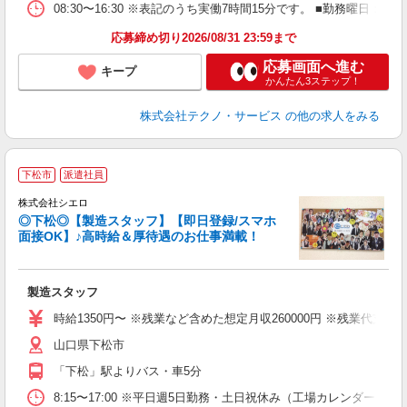
08:30〜16:30 ※表記のうち実働7時間15分です。 ■勤務曜日
応募締め切り2026/08/31 23:59まで
応募画面へ進む
キープ
かんたん3ステップ！
株式会社テクノ・サービス
の他の求人をみる
★
下松市
派遣社員
株式会社シエロ
◎下松◎【製造スタッフ】【即日登録/スマホ
面接OK】♪高時給＆厚待遇のお仕事満載！
け
製造スタッフ
即
学
時給1350円〜 ※残業など含めた想定月収260000円 ※残業代支
払
山口県下松市
ィ
「下松」駅よりバス・車5分
8:15〜17:00 ※平日週5日勤務・土日祝休み（工場カレンダーによ