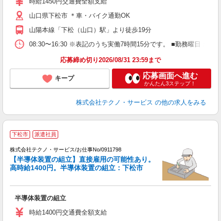
時給1450円交通費全額支給
勤
山口県下松市 ＊車・バイク通勤OK
山陽本線「下松（山口）駅」より徒歩19分
08:30〜16:30 ※表記のうち実働7時間15分です。 ■勤務曜日
応募締め切り2026/08/31 23:59まで
応募画面へ進む
キープ
かんたん3ステップ！
株式会社テクノ・サービス
の他の求人をみる
下松市
派遣社員
株式会社テクノ・サービス/お仕事No/0911798
【半導体装置の組立】直接雇用の可能性あり。
高時給1400円。半導体装置の組立：下松市
ン
ノ
半導体装置の組立
履
高
時給1400円交通費全額支給
勤