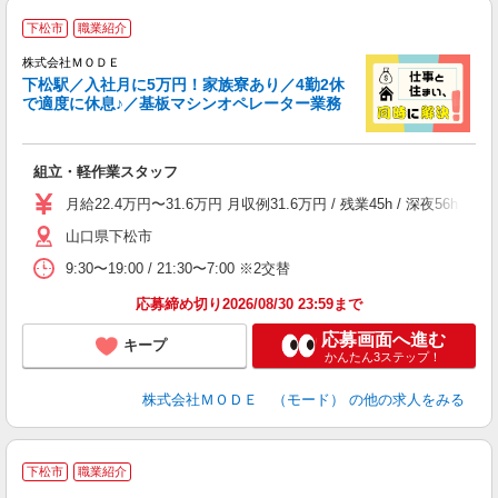
下松市
職業紹介
株式会社ＭＯＤＥ
下松駅／入社月に5万円！家族寮あり／4勤2休
で適度に休息♪／基板マシンオペレーター業務
っ
組立・軽作業スタッフ
入
場
月給22.4万円〜31.6万円 月収例31.6万円 / 残業45h / 深
者
山口県下松市
リ
問
9:30〜19:00 / 21:30〜7:00 ※2交替
り
土
応募締め切り2026/08/30 23:59まで
応募画面へ進む
キープ
かんたん3ステップ！
株式会社ＭＯＤＥ （モード）
の他の求人をみる
下松市
職業紹介