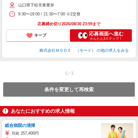
山口県下松市東豊井
リ
問
9:30〜19:00 / 21:30〜7:00 ※2交替
り
土
応募締め切り2026/08/30 23:59まで
応募画面へ進む
キープ
かんたん3ステップ！
株式会社ＭＯＤＥ （モード）
の他の求人をみる
1／1
条件を変更して再検索
あなたにおすすめの求人情報
総合病院の清掃
月給 257,400円