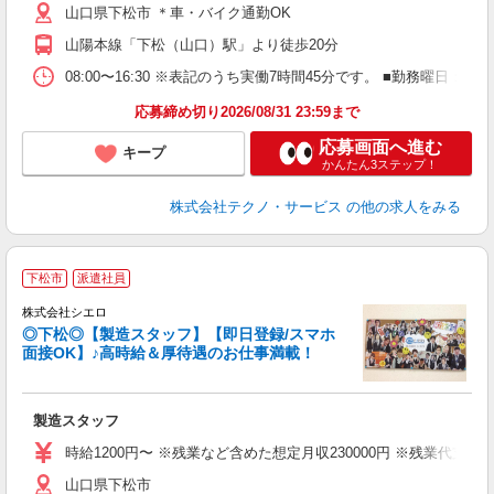
山口県下松市 ＊車・バイク通勤OK
山陽本線「下松（山口）駅」より徒歩20分
08:00〜16:30 ※表記のうち実働7時間45分です。 ■勤務曜日
応募締め切り2026/08/31 23:59まで
応募画面へ進む
キープ
かんたん3ステップ！
株式会社テクノ・サービス
の他の求人をみる
★
下松市
派遣社員
株式会社シエロ
◎下松◎【製造スタッフ】【即日登録/スマホ
面接OK】♪高時給＆厚待遇のお仕事満載！
け
製造スタッフ
即
学
時給1200円〜 ※残業など含めた想定月収230000円 ※残業代支
払
山口県下松市