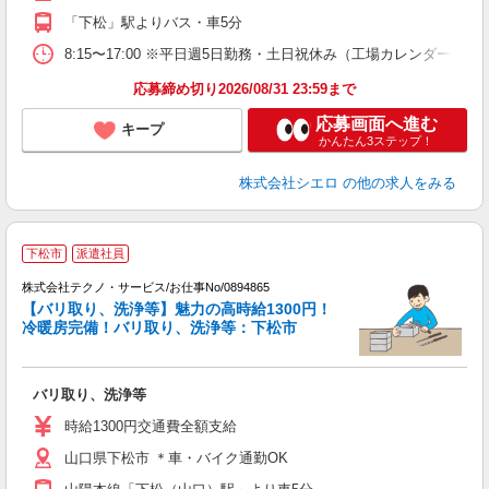
ィ
「下松」駅よりバス・車5分
8:15〜17:00 ※平日週5日勤務・土日祝休み（工場カレンダーによ
応募締め切り2026/08/31 23:59まで
応募画面へ進む
キープ
かんたん3ステップ！
株式会社シエロ
の他の求人をみる
下松市
派遣社員
株式会社テクノ・サービス/お仕事No/0894865
【バリ取り、洗浄等】魅力の高時給1300円！
冷暖房完備！バリ取り、洗浄等：下松市
わ
バリ取り、洗浄等
履
高
時給1300円交通費全額支給
勤
山口県下松市 ＊車・バイク通勤OK