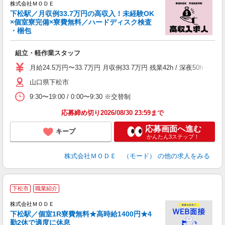
株式会社ＭＯＤＥ
下松駅／月収例33.7万円の高収入！未経験OK
×個室寮完備×寮費無料／ハードディスク検査
・梱包
っ
組立・軽作業スタッフ
入
場
月給24.5万円〜33.7万円 月収例33.7万円 残業42h / 深夜5
者
山口県下松市
リ
問
9:30〜19:00 / 0:00〜9:30 ※交替制
り
土
応募締め切り2026/08/30 23:59まで
応募画面へ進む
キープ
かんたん3ステップ！
株式会社ＭＯＤＥ （モード）
の他の求人をみる
下松市
職業紹介
株式会社ＭＯＤＥ
下松駅／個室1R寮費無料★高時給1400円★4
勤2休で適度に休息