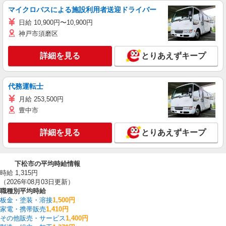
マイクロバスによる施設利用者送迎ドライバー
日給 10,900円〜10,900円
神戸市須磨区
詳細を見る
とりあえずキープ
代務運転士
月給 253,500円
豊中市
詳細を見る
とりあえずキープ
下松市の平均時給情報
時給 1,315円
（2026年08月03日更新）
職種別平均時給
板金・塗装・溶接
1,500円
家電・携帯販売
1,410円
その他販売・サービス
1,400円