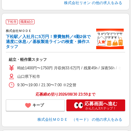
株式会社リオン
の他の求人をみる
下松市
職業紹介
株式会社ＭＯＤＥ
下松駅／入社月に5万円！寮費無料／4勤2休で
適度に休息♪／基板製造ラインの検査・操作ス
タッフ
っ
組立・軽作業スタッフ
入
場
時給1400円〜1750円 月収例33.6万円 / 残業45h / 深夜5
者
山口県下松市
リ
問
9:30〜19:00 / 21:30〜7:00 ※2交替
り
土
応募締め切り2026/08/30 23:59まで
応募画面へ進む
キープ
かんたん3ステップ！
株式会社ＭＯＤＥ （モード）
の他の求人をみる