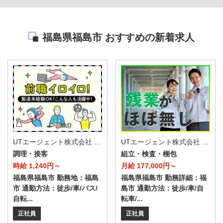
福島県福島市 おすすめの新着求人
UTエージェント株式会社 AGT北日本第一CU AGT郡山エリア 飯坂CL 《Aajh1C》
UTエージェント株式会社 AGT北日本第一CU AGT郡山エリア 伊達CL 《ADWP1-DC》
調理・接客
組立・検査・梱包
時給 1,240円～
月給 177,000円～
福島県福島市 勤務地：福島
福島県福島市 勤務詳細：福
市 通勤方法：徒歩/車/バス/
島市 通勤方法：徒歩/車/自
自転...
転車/...
正社員
正社員