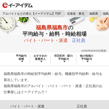
アルバイトなどの求人【イーアイデム】TOP
北海道・東北
福島県
福島
福島県福島市
の
平均給与・給料・時給相場
バイト・パート・派遣
正社員
（2026年08月03日更新）
平均給与
おすすめの
市区町村・駅の
他の地域の
相場
新着求人
平均給与
平均給与
福島県福島市の時給別平均給料・給与、職種別平均給料・給与を
算出しています。
福島県福島市のアルバイト・バイト・パート・派遣・正社員のお
仕事探しはイーアイデムで！
バイト・パート・派遣
正社員