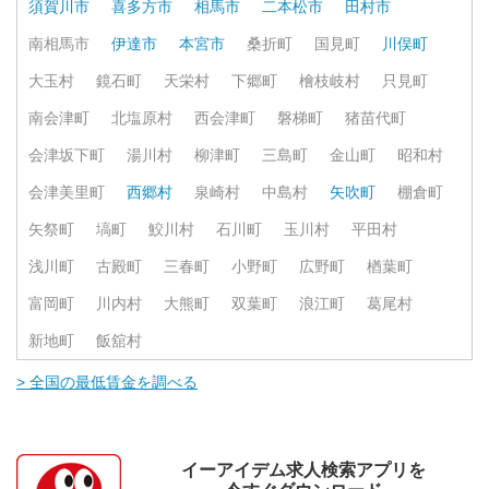
須賀川市
喜多方市
相馬市
二本松市
田村市
南相馬市
伊達市
本宮市
桑折町
国見町
川俣町
大玉村
鏡石町
天栄村
下郷町
檜枝岐村
只見町
南会津町
北塩原村
西会津町
磐梯町
猪苗代町
会津坂下町
湯川村
柳津町
三島町
金山町
昭和村
会津美里町
西郷村
泉崎村
中島村
矢吹町
棚倉町
矢祭町
塙町
鮫川村
石川町
玉川村
平田村
浅川町
古殿町
三春町
小野町
広野町
楢葉町
富岡町
川内村
大熊町
双葉町
浪江町
葛尾村
新地町
飯舘村
> 全国の最低賃金を調べる
イーアイデム求人検索アプリを