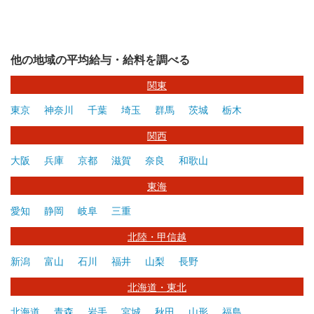
他の地域の平均給与・給料を調べる
関東
東京
神奈川
千葉
埼玉
群馬
茨城
栃木
関西
大阪
兵庫
京都
滋賀
奈良
和歌山
東海
愛知
静岡
岐阜
三重
北陸・甲信越
新潟
富山
石川
福井
山梨
長野
北海道・東北
北海道
青森
岩手
宮城
秋田
山形
福島