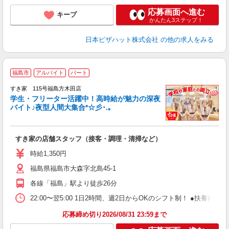
応募画面へ進む
キープ
かんたん3ステップ！
日本ピザハット株式会社
の他の求人をみる
福島市
アルバイト
パート
すき家 115号福島方木田店
学生・フリーター活躍中！高時給が魅力の深夜
バイト♪夜型人間大集合*☆彡･.｡
つ
すき家の店舗スタッフ（接客・調理・清掃など）
履
ミ
時給1,350円
～
福島県福島市大森字北島45-1
勤
り
各線「福島」駅より徒歩26分
22:00〜翌5:00 1日2時間、週2日からOKのシフト制！ ●扶養内勤務
応募締め切り2026/08/31 23:59まで