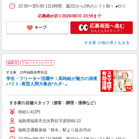
22:00〜翌5:00 1日2時間、週2日からOKのシフト制！ ●扶養内勤務
応募締め切り2026/08/31 23:59まで
応募画面へ進む
キープ
かんたん3ステップ！
すき家
の他の求人をみる
福島市
アルバイト
パート
すき家 13号福島矢野目店
学生・フリーター活躍中！高時給が魅力の深夜
バイト♪夜型人間大集合*☆彡･.｡
つ
すき家の店舗スタッフ（接客・調理・清掃など）
履
ミ
時給1,413円
～
福島県福島市北矢野目字原田66-13
勤
社
福島交通飯坂線「桜水」駅より徒歩25分
22:00〜翌5:00 1日2時間、週2日からOKのシフト制！ ●扶養内勤務