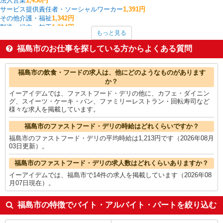
法人営業
1,450円
サービス提供責任者・ソーシャルワーカー
1,391円
その他介護・福祉
1,342円
製造・組立・加工
1,314円
もっと見る
一般・営業事務
1,309円
フォークリフト
1,300円
福島市のお仕事を探している方からよくある質問
介護職・ヘルパー
1,286円
看護師・保健師・看護助手・助産師
1,249円
福島市の他の職種の平均時給を見る
福島市の飲食・フードの求人は、他にどのようなものがあります
か？
イーアイデムでは、ファストフード・デリの他に、カフェ・ダイニン
グ、スイーツ・ケーキ・パン、ファミリーレストラン・回転寿司など
様々な求人を掲載しています。
福島市のファストフード・デリの時給はどれくらいですか？
福島市のファストフード・デリの平均時給は1,213円です（2026年08月
03日更新）。
福島市のファストフード・デリの求人数はどれくらいありますか？
イーアイデムでは、福島市で14件の求人を掲載しています（2026年08
月07日現在）。
福島市の特徴でバイト・アルバイト・パートを絞り込む