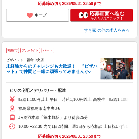
応募締め切り2026/08/31 23:59まで
応募画面へ進む
キープ
かんたん3ステップ！
すき家
の他の求人をみる
福島市
アルバイト
パート
ピザハット 福島中央店
未経験からのチャレンジも大歓迎！ 『ピザハ
ット』で仲間と一緒に頑張ってみませんか♪
続
ピザの宅配／デリバリー・配達
未
ア
時給1,100円以上 平日 時給1,100円以上 高校生 時給1,100円以
～
福島県福島市南中央3-6
交
JR奥羽本線「笹木野駅」より徒歩25分
10:00〜22:30 内で1日2時間、週1日から応相談 土日祝いずれか必
応募締め切り2026/08/31 23:59まで