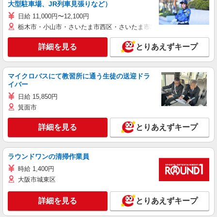
大型駐車場、JR列車見張りなど）
日給 11,000円〜12,100円
栃木市・小山市・さいたま市西区・さいたま市岩槻区・久喜市・蓮田
詳細を見る
とりあえずキープ
マイクロバスにて教習所に通う生徒の送迎ドラ
イバー
日給 15,850円
箕面市
詳細を見る
とりあえずキープ
ラウンドワンの清掃作業員
時給 1,400円
大阪市城東区
詳細を見る
とりあえずキープ