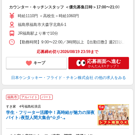
見
カウンター・キッチンスタッフ ＜優先募集日時＞17:00〜21:00
未
ダ
時給1110円 ＜高校生＞時給1060円
昇
福島県福島市大森字北島6-1
上
か
JR福島駅より車で10分
【勤務時間】9:00〜22:00／3時間以上 【出勤日数】週2日以
応募締め切り2026/08/19 23:59まで
応募画面へ進む
キープ
かんたん3ステップ！
日本ケンタッキー・フライド・チキン株式会社
の他の求人をみる
福島市
アルバイト
パート
すき家 4号福島松浪店
学生・フリーター活躍中！高時給が魅力の深夜
バイト♪夜型人間大集合*☆彡･.｡
つ