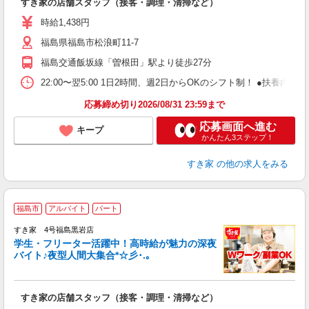
すき家の店舗スタッフ（接客・調理・清掃など）
履
ミ
時給1,438円
～
福島県福島市松浪町11-7
勤
社
福島交通飯坂線「曽根田」駅より徒歩27分
22:00〜翌5:00 1日2時間、週2日からOKのシフト制！ ●扶養内勤務
応募締め切り2026/08/31 23:59まで
応募画面へ進む
キープ
かんたん3ステップ！
すき家
の他の求人をみる
福島市
アルバイト
パート
すき家 4号福島黒岩店
学生・フリーター活躍中！高時給が魅力の深夜
バイト♪夜型人間大集合*☆彡･.｡
つ
すき家の店舗スタッフ（接客・調理・清掃など）
履