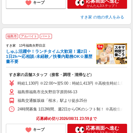
応募画面へ進む
キープ
かんたん3ステップ！
すき家
の他の求人をみる
≪
福島市
アルバイト
パート
すき家 13号福島矢野目店
しゅふ活躍中！ランチタイム大歓迎！週2日・
安
1日2h〜応相談♪未経験／扶養内勤務OK☆履歴
書不要
の
すき家の店舗スタッフ（接客・調理・清掃など）
履
タ
時給1,130円 ※22:00〜翌5:00：時給1,413円 ※高校生時給1,080
（
福島県福島市北矢野目字原田66-13
夜
事
福島交通飯坂線「桜水」駅より徒歩25分
24時間募集 1日2時間、週2日からOKのシフト制！ ※高校生のシ
応募締め切り2026/08/31 23:59まで
応募画面へ進む
キープ
かんたん3ステップ！