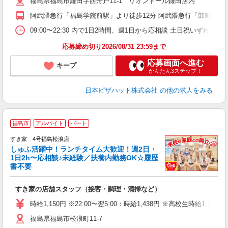
福島県福島市鎌田字西舟戸11-1 リオンドール鎌田店内
交
阿武隈急行「福島学院前駅」より徒歩12分 阿武隈急行「卸町駅」よ
09:00〜22:30 内で1日2時間、週1日から応相談 土日祝いずれか必
応募締め切り2026/08/31 23:59まで
応募画面へ進む
キープ
かんたん3ステップ！
日本ピザハット株式会社
の他の求人をみる
≪
福島市
アルバイト
パート
すき家 4号福島松浪店
しゅふ活躍中！ランチタイム大歓迎！週2日・
安
1日2h〜応相談♪未経験／扶養内勤務OK☆履歴
書不要
の
すき家の店舗スタッフ（接客・調理・清掃など）
履
タ
時給1,150円 ※22:00〜翌5:00：時給1,438円 ※高校生時給1,100
（
福島県福島市松浪町11-7
夜