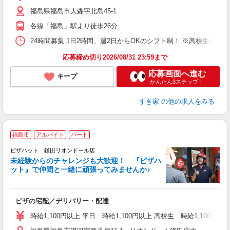
（
福島県福島市大森字北島45-1
夜
割
各線「福島」駅より徒歩26分
24時間募集 1日2時間、週2日からOKのシフト制！ ※高校生のシ
応募締め切り2026/08/31 23:59まで
応募画面へ進む
キープ
かんたん3ステップ！
すき家
の他の求人をみる
福島市
アルバイト
パート
ピザハット 鎌田リオンドール店
未経験からのチャレンジも大歓迎！ 『ピザハ
ット』で仲間と一緒に頑張ってみませんか♪
続
ピザの宅配／デリバリー・配達
未
ア
時給1,100円以上 平日 時給1,100円以上 高校生 時給1,100円以
～