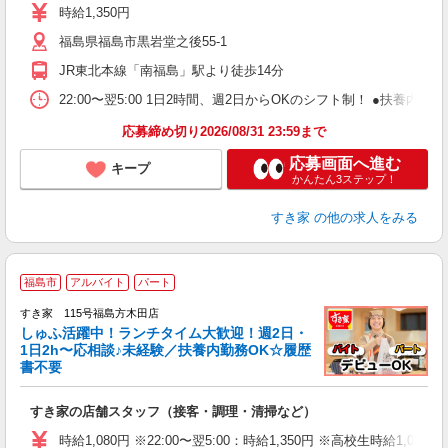
ミ
時給1,350円
～
福島県福島市黒岩堂之後55-1
勤
り
JR東北本線「南福島」駅より徒歩14分
22:00〜翌5:00 1日2時間、週2日からOKのシフト制！ ●扶養内勤務
応募締め切り2026/08/31 23:59まで
応募画面へ進む
キープ
かんたん3ステップ！
すき家
の他の求人をみる
≪
福島市
アルバイト
パート
すき家 115号福島方木田店
しゅふ活躍中！ランチタイム大歓迎！週2日・
安
1日2h〜応相談♪未経験／扶養内勤務OK☆履歴
書不要
の
すき家の店舗スタッフ（接客・調理・清掃など）
履
タ
時給1,080円 ※22:00〜翌5:00：時給1,350円 ※高校生時給1,033