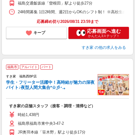
事
福島交通飯坂線「曽根田」駅より徒歩27分
24時間募集 1日2時間、週2日からOKのシフト制！ ※高校生のシ
応募締め切り2026/08/31 23:59まで
応募画面へ進む
キープ
かんたん3ステップ！
すき家
の他の求人をみる
福島市
アルバイト
パート
すき家 福島西BP店
学生・フリーター活躍中！高時給が魅力の深夜
バイト♪夜型人間大集合*☆彡･.｡
つ
すき家の店舗スタッフ（接客・調理・清掃など）
履
ミ
時給1,438円
～
福島県福島市東中央3-47-2
勤
社
JR奥羽本線「笹木野」駅より徒歩17分