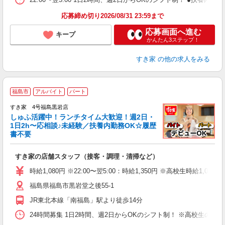
応募締め切り2026/08/31 23:59まで
応募画面へ進む
キープ
かんたん3ステップ！
すき家
の他の求人をみる
≪
福島市
アルバイト
パート
すき家 4号福島黒岩店
しゅふ活躍中！ランチタイム大歓迎！週2日・
安
1日2h〜応相談♪未経験／扶養内勤務OK☆履歴
書不要
の
すき家の店舗スタッフ（接客・調理・清掃など）
履
タ
時給1,080円 ※22:00〜翌5:00：時給1,350円 ※高校生時給1,033
（
福島県福島市黒岩堂之後55-1
夜
割
JR東北本線「南福島」駅より徒歩14分
24時間募集 1日2時間、週2日からOKのシフト制！ ※高校生のシ