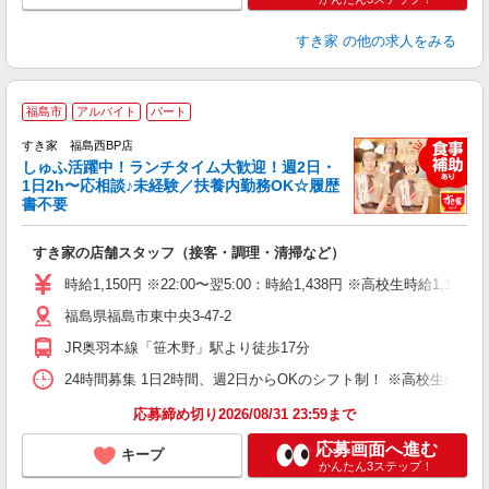
すき家
の他の求人をみる
≪
福島市
アルバイト
パート
すき家 福島西BP店
しゅふ活躍中！ランチタイム大歓迎！週2日・
安
1日2h〜応相談♪未経験／扶養内勤務OK☆履歴
書不要
の
すき家の店舗スタッフ（接客・調理・清掃など）
履
タ
時給1,150円 ※22:00〜翌5:00：時給1,438円 ※高校生時給1,100
（
福島県福島市東中央3-47-2
夜
事
JR奥羽本線「笹木野」駅より徒歩17分
24時間募集 1日2時間、週2日からOKのシフト制！ ※高校生のシ
応募締め切り2026/08/31 23:59まで
応募画面へ進む
キープ
かんたん3ステップ！