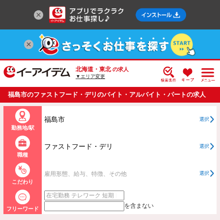
北海道・東北
の求人
▼エリア変更
福島市のファストフード・デリのバイト・アルバイト・パートの求人
情報一覧
福島市
選択
勤務地/駅
ファストフード・デリ
選択
職種
雇用形態、給与、特徴、その他
選択
こだわり
を含まない
フリーワード