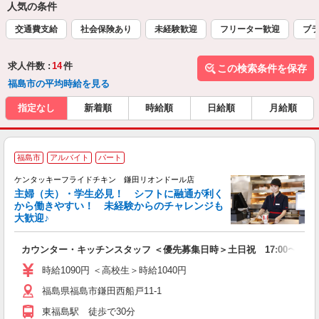
人気の条件
交通費支給
社会保険あり
未経験歓迎
フリーター歓迎
ブラ
求人件数 :
14
件
この検索条件を保存
福島市の平均時給を見る
指定なし
新着順
時給順
日給順
月給順
福島市
アルバイト
パート
ケンタッキーフライドチキン 鎌田リオンドール店
主婦（夫）・学生必見！ シフトに融通が利く
から働きやすい！ 未経験からのチャレンジも
大歓迎♪
見
カウンター・キッチンスタッフ ＜優先募集日時＞土日祝 17:00〜21:0
未
ダ
時給1090円 ＜高校生＞時給1040円
昇
福島県福島市鎌田西船戸11-1
上
か
東福島駅 徒歩で30分