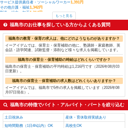
サービス提供責任者・ソーシャルワーカー
1,391円
その他介護・福祉
1,342円
製造・組立・加工
1,314円
もっと見る
一般・営業事務
1,309円
フォークリフト
1,300円
福島市のお仕事を探している方からよくある質問
介護職・ヘルパー
1,286円
看護師・保健師・看護助手・助産師
1,249円
福島市の他の職種の平均時給を見る
福島市の教育・保育の求人は、他にどのようなものがありますか？
イーアイデムでは、保育士・保育補助の他に、塾講師・家庭教師、英
会話・語学関連、試験監督・添削など様々な求人を掲載しています。
福島市の保育士・保育補助の時給はどれくらいですか？
福島市の保育士・保育補助の平均時給は1,216円です（2026年08月03
日更新）。
福島市の保育士・保育補助の求人数はどれくらいありますか？
イーアイデムでは、福島市で5件の求人を掲載しています（2026年08
月07日現在）。
福島市の特徴でバイト・アルバイト・パートを絞り込む
土日祝休み
産休・育休取得実績あり
短時間勤務（1日4h以内）OK
高校生OK