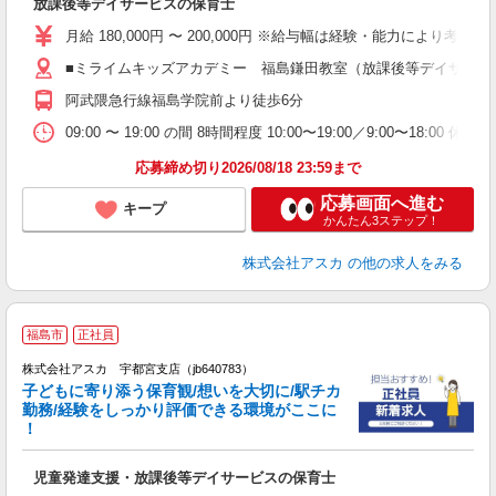
放課後等デイサービスの保育士
入
不
月給 180,000円 〜 200,000円 ※給与幅は経験・能力により考慮
ス
■ミライムキッズアカデミー 福島鎌田教室（放課後等デイサービス
め
阿武隈急行線福島学院前より徒歩6分
り
09:00 〜 19:00 の間 8時間程度 10:00〜19:00／9:00〜18:00 休
応募締め切り2026/08/18 23:59まで
応募画面へ進む
キープ
かんたん3ステップ！
株式会社アスカ
の他の求人をみる
福島市
正社員
株式会社アスカ 宇都宮支店（jb640783）
子どもに寄り添う保育観/想いを大切に/駅チカ
勤務/経験をしっかり評価できる環境がここに
！
面
児童発達支援・放課後等デイサービスの保育士
入