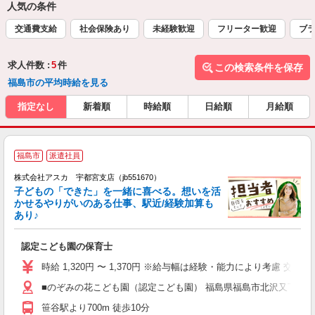
人気の条件
交通費支給
社会保険あり
未経験歓迎
フリーター歓迎
ブラ
求人件数 :
5
件
この検索条件を保存
福島市の平均時給を見る
指定なし
新着順
時給順
日給順
月給順
福島市
派遣社員
株式会社アスカ 宇都宮支店（jb551670）
子どもの「できた」を一緒に喜べる。想いを活
かせるやりがいのある仕事、駅近/経験加算も
あり♪
面
認定こども園の保育士
入
不
時給 1,320円 〜 1,370円 ※給与幅は経験・能力により考慮 交通費
な
■のぞみの花こども園（認定こども園） 福島県福島市北沢又下台前2
取
笹谷駅より700m 徒歩10分