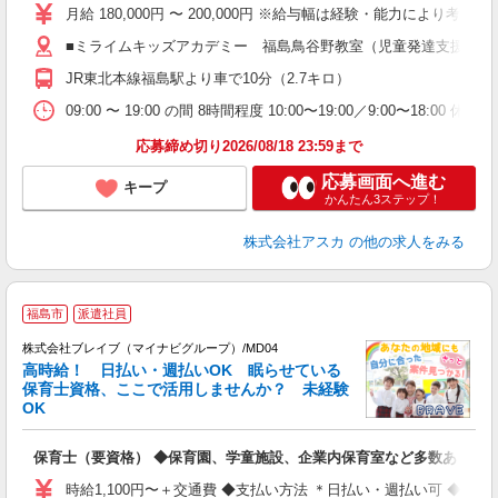
不
月給 180,000円 〜 200,000円 ※給与幅は経験・能力により考慮
ス
■ミライムキッズアカデミー 福島鳥谷野教室（児童発達支援・放課
職
JR東北本線福島駅より車で10分（2.7キロ）
09:00 〜 19:00 の間 8時間程度 10:00〜19:00／9:00〜18:00 休
応募締め切り2026/08/18 23:59まで
応募画面へ進む
キープ
かんたん3ステップ！
株式会社アスカ
の他の求人をみる
福島市
派遣社員
株式会社ブレイブ（マイナビグループ）/MD04
高時給！ 日払い・週払いOK 眠らせている
保育士資格、ここで活用しませんか？ 未経験
OK
■
N
保育士（要資格） ◆保育園、学童施設、企業内保育室など多数あり
フ
シ
時給1,100円〜＋交通費 ◆支払い方法 ＊日払い・週払い可 ◆交