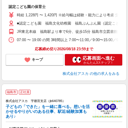
面
認定こども園の保育士
入
不
時給 1,228円 〜 1,420円 ※給与幅は経験・能力により考慮
O
■認定こども園 福島文化幼稚園 福島ぶんぶん園（認定こども園）
あ
JR東北本線 福島駅より車で6分、徒歩15分 福島市立図書館近く
07:00 〜 19:00 の間 3時間以上 7:00〜11:00
応募締め切り2026/08/18 23:59まで
応募画面へ進む
キープ
かんたん3ステップ！
株式会社アスカ
の他の求人をみる
福島市
正社員
株式会社アスカ 宇都宮支店（jb640785）
子どもの「できた」を一緒に喜べる。想いを活
かせるやりがいのある仕事、駅近/経験加算も
あり♪
面