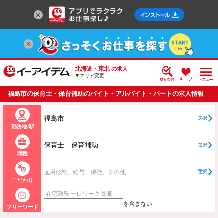
北海道・東北
の求人
▼エリア変更
福島市の保育士・保育補助のバイト・アルバイト・パートの求人情報
一覧
福島市
選択
勤務地/駅
保育士・保育補助
選択
職種
雇用形態、給与、特徴、その他
選択
こだわり
を含まない
フリーワード