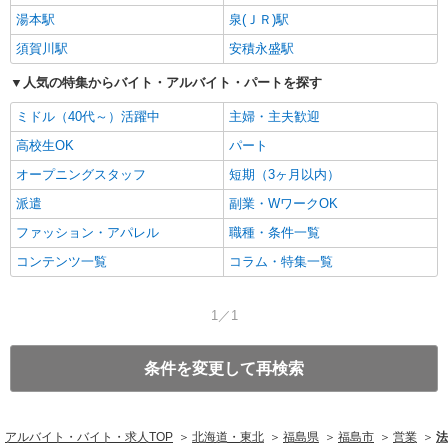
湯本駅
泉(ＪＲ)駅
須賀川駅
安積永盛駅
人気の特集からバイト・アルバイト・パートを探す
ミドル（40代～）活躍中
主婦・主夫歓迎
高校生OK
パート
オープニングスタッフ
短期（3ヶ月以内）
派遣
副業・WワークOK
ファッション・アパレル
職種・条件一覧
コンテンツ一覧
コラム・特集一覧
1／1
条件を変更して再検索
アルバイト・バイト・求人TOP
北海道・東北
福島県
福島市
営業
法