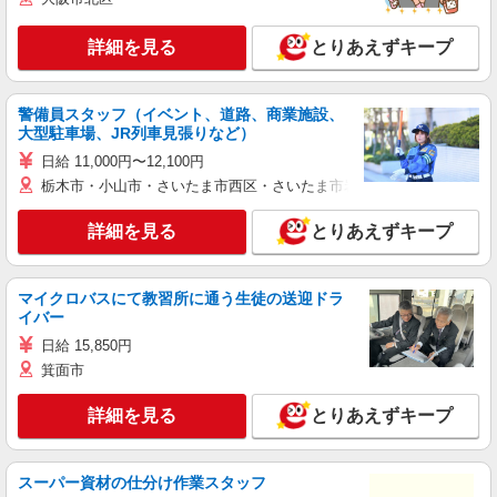
詳細を見る
とりあえずキープ
警備員スタッフ（イベント、道路、商業施設、
大型駐車場、JR列車見張りなど）
日給 11,000円〜12,100円
栃木市・小山市・さいたま市西区・さいたま市岩槻区・久喜市・蓮田
詳細を見る
とりあえずキープ
マイクロバスにて教習所に通う生徒の送迎ドラ
イバー
日給 15,850円
箕面市
詳細を見る
とりあえずキープ
スーパー資材の仕分け作業スタッフ