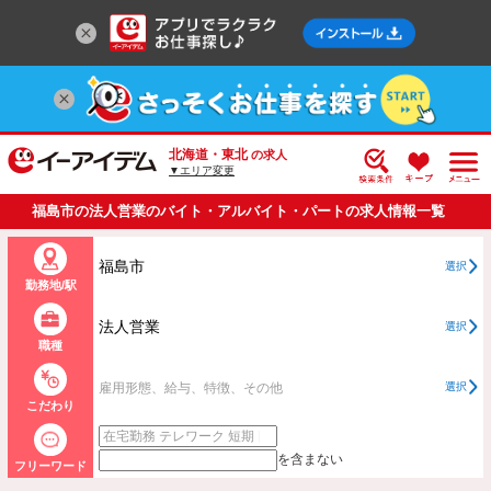
北海道・東北
の求人
▼エリア変更
福島市の法人営業のバイト・アルバイト・パートの求人情報一覧
福島市
選択
勤務地/駅
法人営業
選択
職種
雇用形態、給与、特徴、その他
選択
こだわり
を含まない
フリーワード