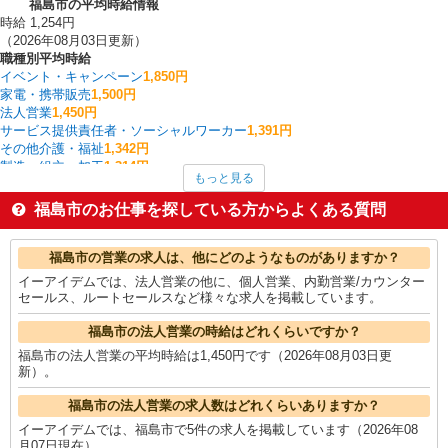
福島市の平均時給情報
時給 1,254円
（2026年08月03日更新）
職種別平均時給
イベント・キャンペーン
1,850円
家電・携帯販売
1,500円
法人営業
1,450円
サービス提供責任者・ソーシャルワーカー
1,391円
その他介護・福祉
1,342円
製造・組立・加工
1,314円
もっと見る
一般・営業事務
1,309円
フォークリフト
1,300円
福島市のお仕事を探している方からよくある質問
介護職・ヘルパー
1,286円
看護師・保健師・看護助手・助産師
1,249円
福島市の他の職種の平均時給を見る
福島市の営業の求人は、他にどのようなものがありますか？
イーアイデムでは、法人営業の他に、個人営業、内勤営業/カウンター
セールス、ルートセールスなど様々な求人を掲載しています。
福島市の法人営業の時給はどれくらいですか？
福島市の法人営業の平均時給は1,450円です（2026年08月03日更
新）。
福島市の法人営業の求人数はどれくらいありますか？
イーアイデムでは、福島市で5件の求人を掲載しています（2026年08
月07日現在）。