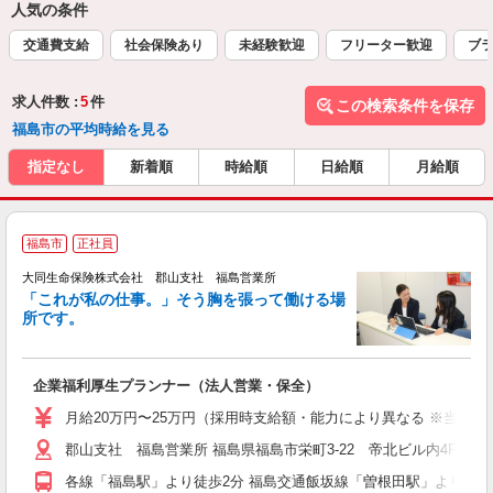
人気の条件
交通費支給
社会保険あり
未経験歓迎
フリーター歓迎
ブラ
求人件数 :
5
件
この検索条件を保存
福島市の平均時給を見る
指定なし
新着順
時給順
日給順
月給順
福島市
正社員
大同生命保険株式会社 郡山支社 福島営業所
「これが私の仕事。」そう胸を張って働ける場
所です。
切
企業福利厚生プランナー（法人営業・保全）
月給20万円〜25万円（採用時支給額・能力により異なる ※当社規
郡山支社 福島営業所 福島県福島市栄町3-22 帝北ビル内4F
各線「福島駅」より徒歩2分 福島交通飯坂線「曽根田駅」より徒歩