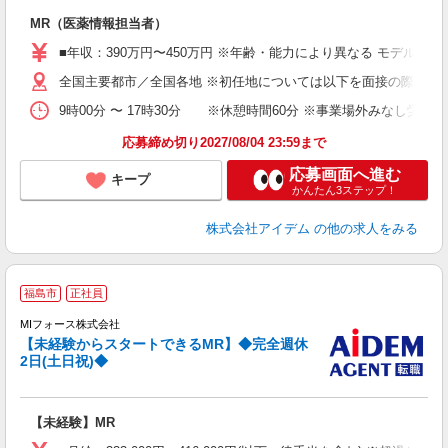
ど
MR（医薬情報担当者）
■年収：390万円〜450万円 ※年齢・能力により異なる モデル年収例
全国主要都市／全国各地 ※初任地については以下を面接の際にお
9時00分 〜 17時30分 ※休憩時間60分 ※事業場外みなし労
応募締め切り2027/08/04 23:59まで
応募画面へ進む
キープ
かんたん3ステップ！
株式会社アイデム
の他の求人をみる
【
福島市
正社員
MIフォース株式会社
【未経験からスタートできるMR】◆完全週休
2日(土日祝)◆
リ
【未経験】MR