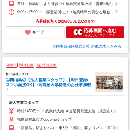
各線「福島駅」より徒歩2分 福島交通飯坂線「曽根田駅」より徒歩
9:00〜17:00 ※一部営業所により始業時間の異なる場合（15〜
応募締め切り2026/08/31 23:59まで
応募画面へ進む
キープ
かんたん3ステップ！
大同生命保険株式会社
の他の求人をみる
福島市
派遣社員
紹介予定派遣
株式会社シエロ
◎南福島◎【法人営業スタッフ】【即日登録/
スマホ面接OK】♪高時給＆厚待遇のお仕事満載
！
仕
法人営業スタッフ
即
学
時給1450円〜 ※残業代支給 ★交通費別途支給（規定あり） ゜+゜
払
福島県福島市のdocomoショップ
員
「南福島」駅よりバス・車5分 「郡山」駅よりバス・車10分