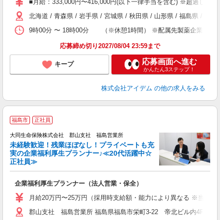
■月給：333,000円〜416,000円(以下一律手当を含む) 
北海道 / 青森県 / 岩手県 / 宮城県 / 秋田県 / 山形県 / 福島県
9時00分 〜 18時00分 （※休憩1時間） ※配属先製薬企業の
応募締め切り2027/08/04 23:59まで
応募画面へ進む
キープ
かんたん3ステップ！
株式会社アイデム
の他の求人をみる
福島市
正社員
大同生命保険株式会社 郡山支社 福島営業所
未経験歓迎！残業ほぼなし！プライベートも充
実の企業福利厚生プランナー♪≪20代活躍中☆
正社員≫
企業福利厚生プランナー（法人営業・保全）
月給20万円〜25万円（採用時支給額・能力により異なる ※当社規
郡山支社 福島営業所 福島県福島市栄町3-22 帝北ビル内4F