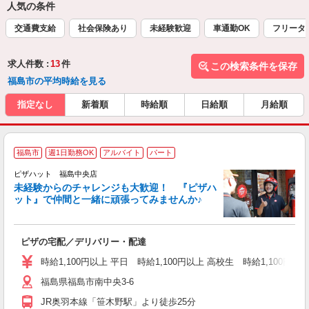
人気の条件
交通費支給
社会保険あり
未経験歓迎
車通勤OK
フリータ
求人件数 :
13
件
この検索条件を保存
福島市の平均時給を見る
指定なし
新着順
時給順
日給順
月給順
福島市
週1日勤務OK
アルバイト
パート
ピザハット 福島中央店
未経験からのチャレンジも大歓迎！ 『ピザハ
ット』で仲間と一緒に頑張ってみませんか♪
続
ピザの宅配／デリバリー・配達
未
ア
時給1,100円以上 平日 時給1,100円以上 高校生 時給1,100円以
～
福島県福島市南中央3-6
交
JR奥羽本線「笹木野駅」より徒歩25分