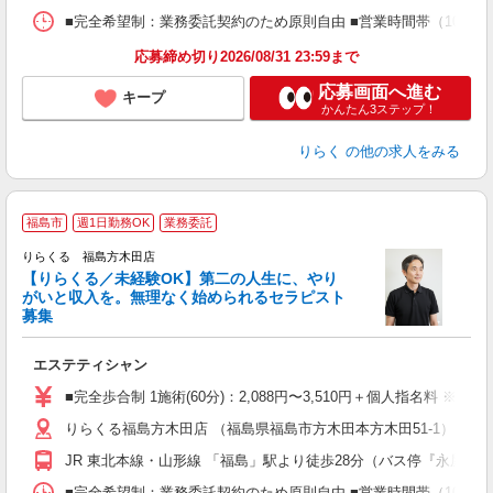
ス
■完全希望制：業務委託契約のため原則自由 ■営業時間帯（10:00
K.
応募締め切り2026/08/31 23:59まで
応募画面へ進む
キープ
かんたん3ステップ！
りらく
の他の求人をみる
福島市
週1日勤務OK
業務委託
りらくる 福島方木田店
【りらくる／未経験OK】第二の人生に、やり
がいと収入を。無理なく始められるセラピスト
募集
つ
エステティシャン
入
た
■完全歩合制 1施術(60分)：2,088円〜3,510円＋個人指名料 ※
主
りらくる福島方木田店 （福島県福島市方木田本方木田51-1）
躍
額
JR 東北本線・山形線 「福島」駅より徒歩28分（バス停『永屋』
間
ス
■完全希望制：業務委託契約のため原則自由 ■営業時間帯（10:00