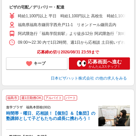
続
ピザの宅配／デリバリー・配達
未
ア
時給1,100円以上 平日 時給1,100円以上 高校生 時給1,100円以
～
福島県福島市鎌田字西舟戸11-1 リオンドール鎌田店内
交
阿武隈急行「福島学院前駅」より徒歩12分 阿武隈急行「卸町駅」よ
09:00〜22:30 内で1日2時間、週1日から応相談 土日祝いずれか必
応募締め切り2026/08/31 23:59まで
応募画面へ進む
キープ
かんたん3ステップ！
日本ピザハット株式会社
の他の求人をみる
福島市
週1日勤務OK
アルバイト
パート
は
進学プラザ 福島本部校(002)
時間帯・曜日、応相談！【個別】＆【集団】の
塾講師として子どもたちの成長に携わろう！
で