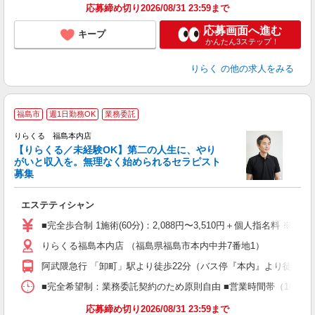
応募締め切り2026/08/31 23:59まで
応募画面へ進む
キープ
かんたん3ステップ！
りらく
の他の求人をみる
福島市
週1日勤務OK
業務委託
りらくる 福島本内店
【りらくる／未経験OK】第二の人生に、やり
がいと収入を。無理なく始められるセラピスト
募集
つ
エステティシャン
入
た
■完全歩合制 1施術(60分)：2,088円〜3,510円＋個人指名料 ※
主
りらくる福島本内店 （福島県福島市本内中井7番地1）
躍
額
阿武隈急行 「卸町」駅より徒歩22分（バス停『本内』より徒歩2
間
ス
■完全希望制：業務委託契約のため原則自由 ■営業時間帯（10:00
K.
応募締め切り2026/08/31 23:59まで