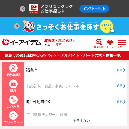
北海道・東北
の求人
▼エリア変更
福島市の週1日勤務OKのバイト・アルバイト・パートの求人情報一覧
福島市
選択
勤務地/駅
未設定
例）食品、事務、アパレル
選択
職種
週1日勤務OK
選択
こだわり
を含まない
フリーワード