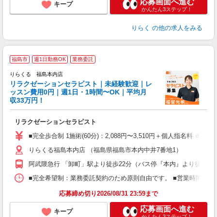
応募画面へ進む
キープ
かんたん3ステップ！
りらく
の他の求人をみる
福島市
週1日勤務OK
業務委託
りらくる 福島本内店
学
リラクゼーションセラピスト｜未経験歓迎｜レ
ッスン費用0円｜週1日・1時間〜OK｜平均月
収33万円！
目
リラクゼーションセラピスト
入
た
■完全歩合制 1施術(60分)：2,088円〜3,510円＋個人指名料 ※
主
りらくる福島本内店 （福島県福島市本内中井7番地1）
躍
額
阿武隈急行 「卸町」駅より徒歩22分（バス停『本内』より徒歩2
間
ス
■完全希望制：業務委託契約のため原則自由です。 ■営業時間帯（9
K.
応募締め切り2026/08/31 23:59まで
応募画面へ進む
キープ
かんたん3ステップ！