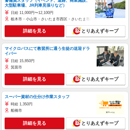
警備員スタッフ（イベント、道路、商業施設、
大型駐車場、JR列車見張りなど）
日給 11,000円〜12,100円
栃木市・小山市・さいたま市西区・さいたま市岩槻区・久喜市・蓮田
詳細を見る
とりあえずキープ
マイクロバスにて教習所に通う生徒の送迎ドラ
イバー
日給 15,850円
箕面市
詳細を見る
とりあえずキープ
スーパー資材の仕分け作業スタッフ
時給 1,350円
船橋市
詳細を見る
とりあえずキープ