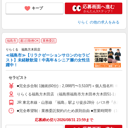
応募画面へ進む
キープ
かんたん3ステップ！
りらく
の他の求人をみる
＼
福島市
週1日勤務OK
業務委託
りらくる 福島方木田店
≪福島市≫【リラクゼーションサロンのセラピ
スト】未経験歓迎！中高年＆シニア層の女性活
躍中！
ン
セラピスト
入
た
■完全歩合制 1施術(60分)：2,088円〜3,510円＋個人指名料 ※
主
りらくる福島方木田店 （福島県福島市方木田本方木田51-1）
躍
額
JR 東北本線・山形線 「福島」駅より徒歩28分（バス停『永屋』
間
ス
■完全希望制：業務委託契約のため原則自由 ■営業時間帯（10:00
K.
応募締め切り2026/08/31 23:59まで