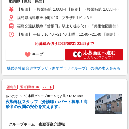
塾講師【個別・集団】
未
O
【集団】 ・授業時給 1,800円 【個別】 ・授業時給 1,035円
通
福島県福島市天神町4-13 プラザF-1ビル３F
り
福島交通飯坂線「曽根田」駅より徒歩3分・「美術館図書館前」より徒
【集団】 平日：16:40〜21:40 土曜：12:40〜21:40 【個別】 平日：1
応募締め切り2026/08/31 23:59まで
応募画面へ進む
キープ
かんたん3ステップ！
株式会社仙台進学プラザ（進学プラザグループ）
の他の求人をみる
福島市
週1日勤務OK
パート
あったかいご方木田グループホームそよ風：RO29499
夜勤専従スタッフ（介護職）/パート募集！高
齢者の夜間の安心を支えます。
す
入
グループホーム 夜勤専従介護職
中