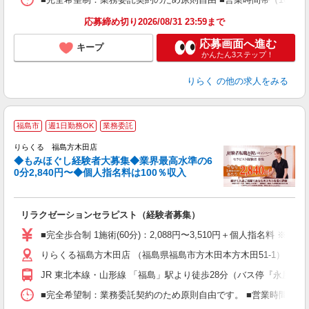
K.
応募締め切り2026/08/31 23:59まで
応募画面へ進む
キープ
かんたん3ステップ！
りらく
の他の求人をみる
◆
福島市
週1日勤務OK
業務委託
円
りらくる 福島方木田店
◆もみほぐし経験者大募集◆業界最高水準の6
0分2,840円〜◆個人指名料は100％収入
に
間
リラクゼーションセラピスト（経験者募集）
入
た
■完全歩合制 1施術(60分)：2,088円〜3,510円＋個人指名料 
主
りらくる福島方木田店 （福島県福島市方木田本方木田51-1）
躍
額
JR 東北本線・山形線 「福島」駅より徒歩28分（バス停『永屋』
間
ス
■完全希望制：業務委託契約のため原則自由です。 ■営業時間帯（9
K.