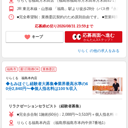
りらくる福島方木田店 （福島県福島市方木田本方木田51-1）
躍
額
JR 東北本線・山形線 「福島」駅より徒歩28分（バス停『永屋』
間
ス
■完全希望制：業務委託契約のため原則自由です。 ■営業時間帯（9
K.
応募締め切り2026/08/31 23:59まで
応募画面へ進む
キープ
かんたん3ステップ！
りらく
の他の求人をみる
◆
福島市
週1日勤務OK
業務委託
円
りらくる 福島本内店
◆もみほぐし経験者大募集◆業界最高水準の6
0分2,840円〜◆個人指名料は100％収入
に
間
リラクゼーションセラピスト（経験者募集）
入
た
■完全歩合制 1施術(60分)：2,088円〜3,510円＋個人指名料 
主
りらくる福島本内店 （福島県福島市本内中井7番地1）
躍