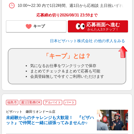
10:00〜22:30 内で1日2時間、週1日から応相談 土日祝いずれか必
応募締め切り2026/08/31 23:59まで
応募画面へ進む
キープ
かんたん3ステップ！
日本ピザハット株式会社
の他の求人をみる
「キープ」とは？
気になるお仕事をワンクリックで保存
まとめてチェック＆まとめて応募も可能
会員登録無しで今すぐご利用いただけます
福島市
週1日勤務OK
アルバイト
パート
ピザハット 鎌田リオンドール店
未経験からのチャレンジも大歓迎！ 『ピザハ
ット』で仲間と一緒に頑張ってみませんか♪