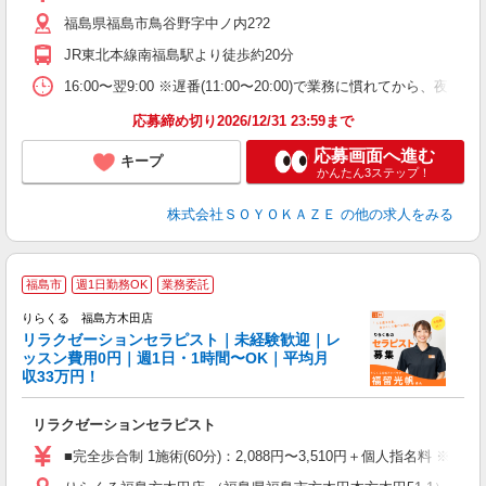
ブ
福島県福島市鳥谷野字中ノ内2?2
O
補
JR東北本線南福島駅より徒歩約20分
16:00〜翌9:00 ※遅番(11:00〜20:00)で業務に慣れてから、
応募締め切り2026/12/31 23:59まで
応募画面へ進む
キープ
かんたん3ステップ！
株式会社ＳＯＹＯＫＡＺＥ
の他の求人をみる
福島市
週1日勤務OK
業務委託
りらくる 福島方木田店
学
リラクゼーションセラピスト｜未経験歓迎｜レ
ッスン費用0円｜週1日・1時間〜OK｜平均月
収33万円！
目
リラクゼーションセラピスト
入
た
■完全歩合制 1施術(60分)：2,088円〜3,510円＋個人指名料 ※
主