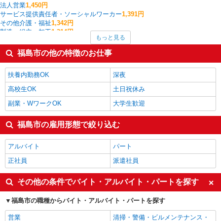
法人営業
1,450円
サービス提供責任者・ソーシャルワーカー
1,391円
その他介護・福祉
1,342円
製造・組立・加工
1,314円
もっと見る
一般・営業事務
1,309円
フォークリフト
1,300円
福島市の他の特徴のお仕事
介護職・ヘルパー
1,286円
看護師・保健師・看護助手・助産師
1,249円
扶養内勤務OK
深夜
福島市の他の職種の平均時給を見る
高校生OK
土日祝休み
副業・WワークOK
大学生歓迎
福島市の雇用形態で絞り込む
アルバイト
パート
正社員
派遣社員
その他の条件でバイト・アルバイト・パートを探す
福島市の職種からバイト・アルバイト・パートを探す
営業
清掃・警備・ビルメンテナンス・