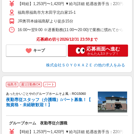
り
【時給】1,253円〜1,420円 ▼給与詳細 処遇改善手当：220円/
K
福島県福島市方木田字北白家15-1
O
社
JR奥羽本線福島駅より徒歩15分
16:00〜翌9:00 ※遅番勤務(11:00〜20:00)で業務に慣れ
応募締め切り2026/12/31 23:59まで
応募画面へ進む
キープ
かんたん3ステップ！
株式会社ＳＯＹＯＫＡＺＥ
の他の求人をみる
福島市
週1日勤務OK
パート
あったかいごとやのグループホームそよ風：RO15060
夜勤専従スタッフ（介護職）/パート募集！【
無資格・未経験歓迎！】
す
入
グループホーム 夜勤専従介護職
中
り
【時給】1,253円〜1,420円 ▼給与詳細 処遇改善手当：220円/