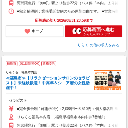
額
阿武隈急行 「卸町」駅より徒歩22分（バス停『本内』より徒歩2
間
ス
■完全希望制：業務委託契約のため原則自由です。 ■営業時間帯（9
K.
応募締め切り2026/08/31 23:59まで
応募画面へ進む
キープ
かんたん3ステップ！
りらく
の他の求人をみる
＼
福島市
週1日勤務OK
業務委託
りらくる 福島本内店
≪福島市≫【リラクゼーションサロンのセラピ
スト】未経験歓迎！中高年＆シニア層の女性活
躍中！
を
セラピスト
入
た
■完全歩合制 1施術(60分)：2,088円〜3,510円＋個人指名料 ※
主
りらくる福島本内店 （福島県福島市本内中井7番地1）
躍
額
阿武隈急行 「卸町」駅より徒歩22分（バス停『本内』より徒歩2
間