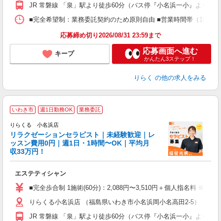
額
JR 常磐線 「泉」駅より徒歩60分（バス停『小名浜一小』より徒歩
間
ス
■完全希望制：業務委託契約のため原則自由 ■営業時間帯（10:00
K.
応募締め切り2026/08/31 23:59まで
応募画面へ進む
キープ
かんたん3ステップ！
りらく
の他の求人をみる
いわき市
週1日勤務OK
業務委託
りらくる 小名浜店
学
リラクゼーションセラピスト｜未経験歓迎｜レ
ッスン費用0円｜週1日・1時間〜OK｜平均月
収33万円！
目
エステティシャン
入
た
■完全歩合制 1施術(60分)：2,088円〜3,510円＋個人指名料 ※
主
りらくる小名浜店 （福島県いわき市小名浜岡小名高田2-5）
躍
額
JR 常磐線 「泉」駅より徒歩60分（バス停『小名浜一小』より徒歩
間