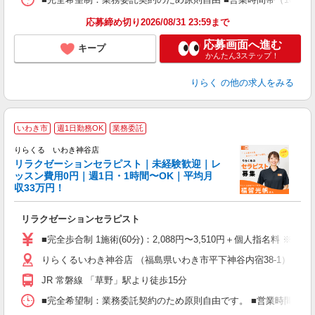
K.
応募締め切り2026/08/31 23:59まで
応募画面へ進む
キープ
かんたん3ステップ！
りらく
の他の求人をみる
いわき市
週1日勤務OK
業務委託
りらくる いわき神谷店
学
リラクゼーションセラピスト｜未経験歓迎｜レ
ッスン費用0円｜週1日・1時間〜OK｜平均月
収33万円！
目
リラクゼーションセラピスト
入
た
■完全歩合制 1施術(60分)：2,088円〜3,510円＋個人指名料 ※
主
りらくるいわき神谷店 （福島県いわき市平下神谷内宿38-1）
躍
額
JR 常磐線 「草野」駅より徒歩15分
間
ス
■完全希望制：業務委託契約のため原則自由です。 ■営業時間帯（9
K.