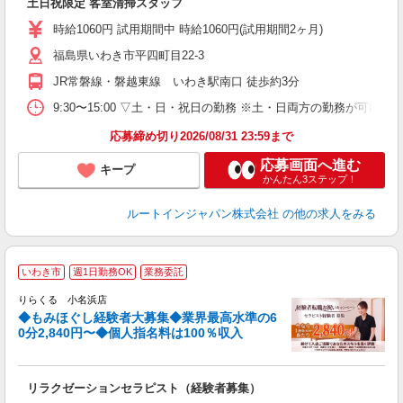
土日祝限定 客室清掃スタッフ
昼
費
時給1060円 試用期間中 時給1060円(試用期間2ヶ月)
福島県いわき市平四町目22-3
JR常磐線・磐越東線 いわき駅南口 徒歩約3分
9:30〜15:00 ▽土・日・祝日の勤務 ※土・日両方の勤務が可
応募締め切り2026/08/31 23:59まで
応募画面へ進む
キープ
かんたん3ステップ！
ルートインジャパン株式会社
の他の求人をみる
◆
いわき市
週1日勤務OK
業務委託
円
りらくる 小名浜店
◆もみほぐし経験者大募集◆業界最高水準の6
0分2,840円〜◆個人指名料は100％収入
に
間
リラクゼーションセラピスト（経験者募集）
入