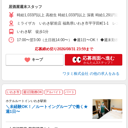
い
居酒屋週末スタッフ
時給1,033円以上 高校生 時給1,033円以上 深夜 時給1,291円以
ミライザカ いわき駅前店 福島県いわき市平字田町1-1 レストラ
いわき駅 徒歩1分
17:00〜翌3:00（土日祝14:00〜） ◆週1日〜OK！ ◆週
応募締め切り2026/08/31 23:59まで
応募画面へ進む
キープ
かんたん3ステップ！
ワタミ株式会社
の他の求人をみる
いわき市
週1日勤務OK
アルバイト
パート
ホテルルートインいわき駅前
＼未経験OK！／ルートイングループで働く★
週1日〜
履
迎
躍