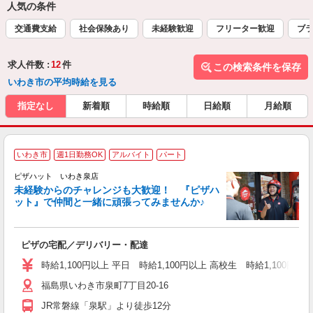
人気の条件
交通費支給
社会保険あり
未経験歓迎
フリーター歓迎
ブラ
求人件数 :
12
件
この検索条件を保存
いわき市の平均時給を見る
指定なし
新着順
時給順
日給順
月給順
いわき市
週1日勤務OK
アルバイト
パート
ピザハット いわき泉店
未経験からのチャレンジも大歓迎！ 『ピザハ
ット』で仲間と一緒に頑張ってみませんか♪
続
ピザの宅配／デリバリー・配達
未
ア
時給1,100円以上 平日 時給1,100円以上 高校生 時給1,100円以
～
福島県いわき市泉町7丁目20-16
交
JR常磐線「泉駅」より徒歩12分