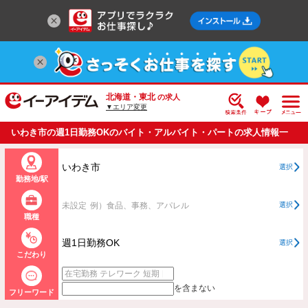
北海道・東北
の求人
▼エリア変更
いわき市の週1日勤務OKのバイト・アルバイト・パートの求人情報一
覧
いわき市
選択
勤務地/駅
未設定
例）食品、事務、アパレル
選択
職種
週1日勤務OK
選択
こだわり
を含まない
フリーワード