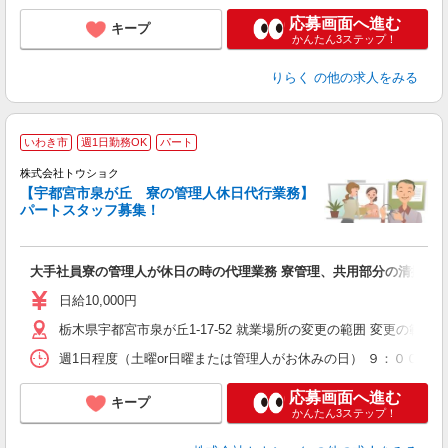
応募画面へ進む
キープ
かんたん3ステップ！
りらく
の他の求人をみる
いわき市
週1日勤務OK
パート
株式会社トウショク
【宇都宮市泉が丘 寮の管理人休日代行業務】
す
パートスタッフ募集！
入
リ
ー
大手社員寮の管理人が休日の時の代理業務 寮管理、共用部分の清掃ほ
日
煙
日給10,000円
業
栃木県宇都宮市泉が丘1-17-52 就業場所の変更の範囲 変更の範
週1日程度（土曜or日曜または管理人がお休みの日） ９：００〜
応募画面へ進む
キープ
かんたん3ステップ！