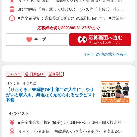
りらくる小名浜店 （福島県いわき市小名浜岡小名高田2-5）
躍
額
JR 常磐線 「泉」駅より徒歩60分（バス停『小名浜一小』より徒歩
間
ス
■完全希望制：業務委託契約のため原則自由です。 ■営業時間帯（9
K.
応募締め切り2026/08/31 23:59まで
応募画面へ進む
キープ
かんたん3ステップ！
りらく
の他の求人をみる
いわき市
週1日勤務OK
業務委託
りらくる 小名浜店
【りらくる／未経験OK】第二の人生に、やり
がいと収入を。無理なく始められるセラピスト
募集
つ
セラピスト
入
た
■完全歩合制 1施術(60分)：2,088円〜3,510円＋個人指名料 ※
主
りらくる小名浜店 （福島県いわき市小名浜岡小名高田2-5）
躍