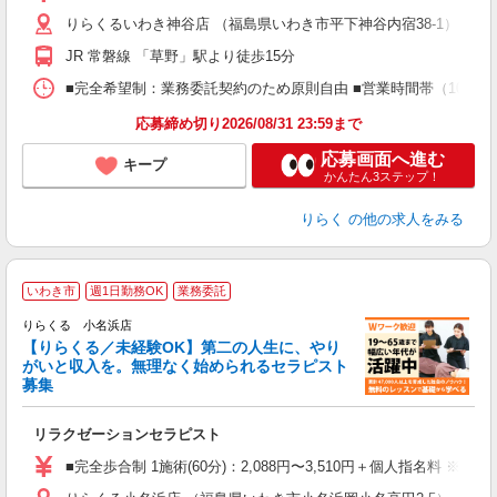
主
りらくるいわき神谷店 （福島県いわき市平下神谷内宿38-1）
躍
額
JR 常磐線 「草野」駅より徒歩15分
間
ス
■完全希望制：業務委託契約のため原則自由 ■営業時間帯（10:00
K.
応募締め切り2026/08/31 23:59まで
応募画面へ進む
キープ
かんたん3ステップ！
りらく
の他の求人をみる
いわき市
週1日勤務OK
業務委託
りらくる 小名浜店
【りらくる／未経験OK】第二の人生に、やり
がいと収入を。無理なく始められるセラピスト
募集
つ
リラクゼーションセラピスト
入
た
■完全歩合制 1施術(60分)：2,088円〜3,510円＋個人指名料 ※
主