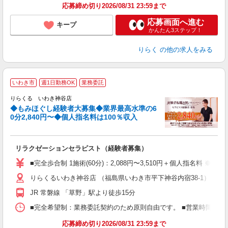
応募締め切り2026/08/31 23:59まで
応募画面へ進む
キープ
かんたん3ステップ！
りらく
の他の求人をみる
◆
いわき市
週1日勤務OK
業務委託
円
りらくる いわき神谷店
◆もみほぐし経験者大募集◆業界最高水準の6
0分2,840円〜◆個人指名料は100％収入
に
間
リラクゼーションセラピスト（経験者募集）
入
た
■完全歩合制 1施術(60分)：2,088円〜3,510円＋個人指名料 
主
りらくるいわき神谷店 （福島県いわき市平下神谷内宿38-1）
躍
額
JR 常磐線 「草野」駅より徒歩15分
間
ス
■完全希望制：業務委託契約のため原則自由です。 ■営業時間帯（9
K.
応募締め切り2026/08/31 23:59まで