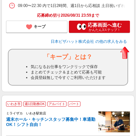
09:00〜22:30 内で1日2時間、週1日から応相談 土日祝いずれか必
応募締め切り2026/08/31 23:59まで
応募画面へ進む
キープ
かんたん3ステップ！
日本ピザハット株式会社
の他の求人をみる
「キープ」とは？
気になるお仕事をワンクリックで保存
まとめてチェック＆まとめて応募も可能
会員登録無しで今すぐご利用いただけます
いわき市
週1日勤務OK
アルバイト
パート
ミライザカ いわき駅前店
週末ホール・キッチンスタッフ募集中！車通勤
イ
OK！シフト自由！
履
勤