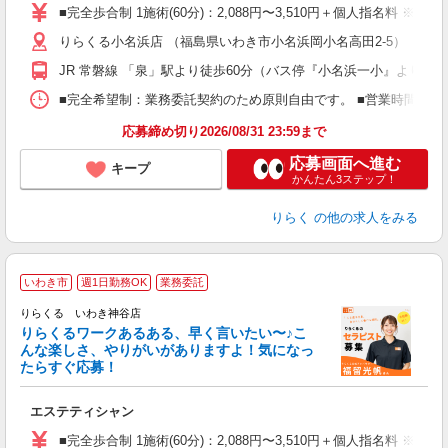
た
■完全歩合制 1施術(60分)：2,088円〜3,510円＋個人指名料 
主
りらくる小名浜店 （福島県いわき市小名浜岡小名高田2-5）
躍
額
JR 常磐線 「泉」駅より徒歩60分（バス停『小名浜一小』より徒歩
間
ス
■完全希望制：業務委託契約のため原則自由です。 ■営業時間帯（9
K.
応募締め切り2026/08/31 23:59まで
応募画面へ進む
キープ
かんたん3ステップ！
りらく
の他の求人をみる
いわき市
週1日勤務OK
業務委託
り
りらくる いわき神谷店
た
りらくるワークあるある、早く言いたい〜♪こ
んな楽しさ、やりがいがありますよ！気になっ
ー
たらすぐ応募！
る
エステティシャン
入
た
■完全歩合制 1施術(60分)：2,088円〜3,510円＋個人指名料 ※