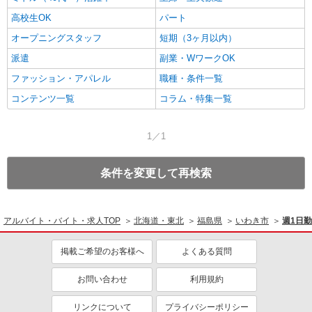
高校生OK
パート
オープニングスタッフ
短期（3ヶ月以内）
派遣
副業・WワークOK
ファッション・アパレル
職種・条件一覧
コンテンツ一覧
コラム・特集一覧
1／1
条件を変更して再検索
アルバイト・バイト・求人TOP
北海道・東北
福島県
いわき市
週1日
掲載ご希望のお客様へ
よくある質問
お問い合わせ
利用規約
リンクについて
プライバシーポリシー