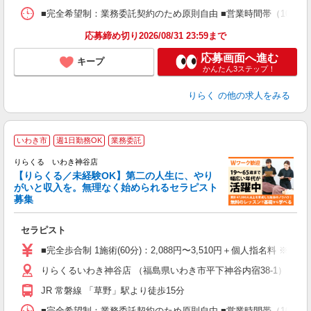
ス
■完全希望制：業務委託契約のため原則自由 ■営業時間帯（10:00
K.
応募締め切り2026/08/31 23:59まで
応募画面へ進む
キープ
かんたん3ステップ！
りらく
の他の求人をみる
いわき市
週1日勤務OK
業務委託
りらくる いわき神谷店
【りらくる／未経験OK】第二の人生に、やり
がいと収入を。無理なく始められるセラピスト
募集
つ
セラピスト
入
た
■完全歩合制 1施術(60分)：2,088円〜3,510円＋個人指名料 ※
主
りらくるいわき神谷店 （福島県いわき市平下神谷内宿38-1）
躍
額
JR 常磐線 「草野」駅より徒歩15分
間
ス
■完全希望制：業務委託契約のため原則自由 ■営業時間帯（10:00