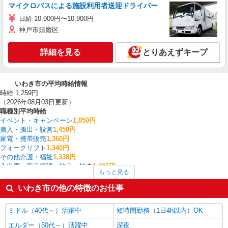
マイクロバスによる施設利用者送迎ドライバー
日給 10,900円〜10,900円
神戸市須磨区
詳細を見る
とりあえずキープ
いわき市の平均時給情報
時給 1,259円
（2026年08月03日更新）
職種別平均時給
イベント・キャンペーン
1,850円
搬入・搬出・設営
1,450円
家電・携帯販売
1,360円
フォークリフト
1,340円
その他介護・福祉
1,338円
入出庫・商品管理・検品・検査
1,325円
もっと見る
ファストフード・デリ
1,310円
調理・調理補助・調理師
1,298円
いわき市の他の特徴のお仕事
製造・組立・加工
1,295円
介護職・ヘルパー
1,270円
ミドル（40代～）活躍中
短時間勤務（1日4h以内）OK
いわき市の他の職種の平均時給を見る
エルダー（50代～）活躍中
深夜