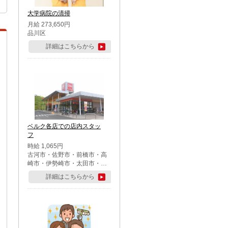
大学病院の清掃
月給 273,650円
品川区
詳細はこちらから
ベルク各店での店内スタッ
フ
時給 1,065円
古河市・佐野市・前橋市・高
崎市・伊勢崎市・太田市・館
林市・藤岡市・大泉町・さい
詳細はこちらから
たま市北区・川越市・熊谷
市・行田市・秩父市・所沢
市・飯能市・東松山市・坂戸
市・鶴ケ島市・千葉市中央
区・市川市・松戸市・習志野
市・柏市・流山市・八千代