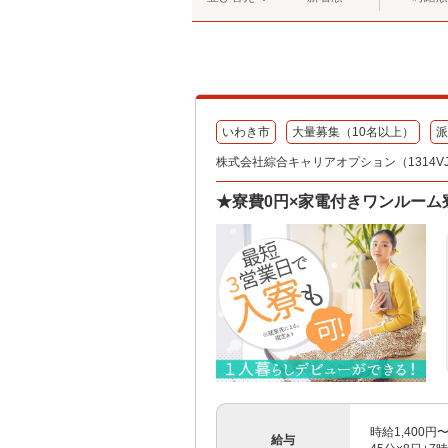
いわき市
大量募集（10名以上）
派
株式会社綜合キャリアオプション（1314VJ08
★寮費0円×家電付きワンルーム
時給1,400円
給与