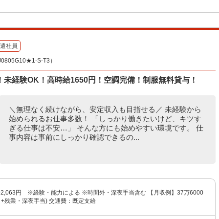
遣社員
05G10★1-S-T3）
未経験OK！高時給1650円！空調完備！制服無料貸与！
＼無理なく続けながら、安定収入も目指せる／ 未経験から
始められるお仕事多数！ 「しっかり働きたいけど、キツす
ぎる仕事は不安…」 そんな方にも始めやすい環境です。 仕
事内容は事前にしっかり確認できるの...
円〜2,063円 ※経験・能力による ※時間外・深夜手当含む 【月収例】37万6000
1日+残業・深夜手当) 交通費：既定支給