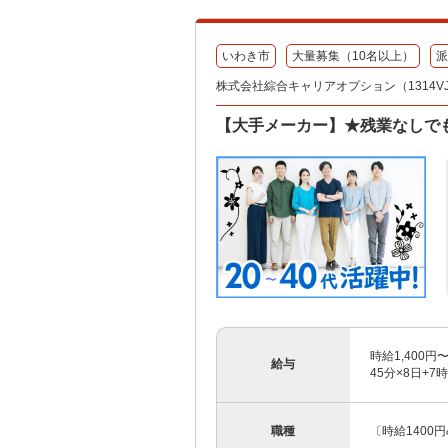
いわき市
大量募集（10名以上）
派
株式会社綜合キャリアオプション（1314VJ08
【大手メーカー】★残業なしでも
時給1,400円
給与
45分×8日+7
職種
〔時給1400