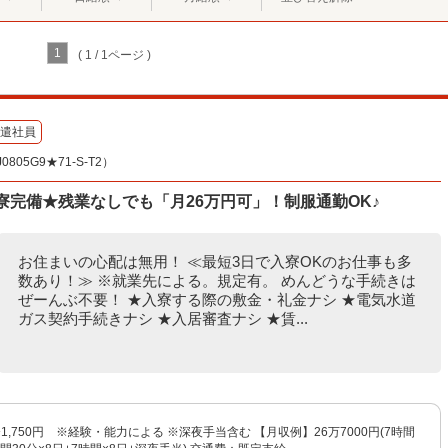
1
( 1 / 1ページ )
遣社員
05G9★71-S-T2）
寮完備★残業なしでも「月26万円可」！制服通勤OK♪
お住まいの心配は無用！ ≪最短3日で入寮OKのお仕事も多
数あり！≫ ※就業先による。規定有。 めんどうな手続きは
ぜーんぶ不要！ ★入寮する際の敷金・礼金ナシ ★電気水道
ガス契約手続きナシ ★入居審査ナシ ★賃...
〜1,750円 ※経験・能力による ※深夜手当含む 【月収例】26万7000円(7時間