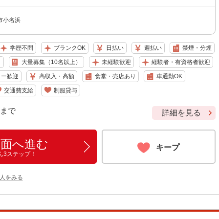
市小名浜
学歴不問
ブランクOK
日払い
週払い
禁煙・分煙
り
大量募集（10名以上）
未経験歓迎
経験者・有資格者歓迎
ター歓迎
高収入・高額
食堂・売店あり
車通勤OK
交通費支給
制服貸与
9 まで
詳細を見る
画面へ進む
キープ
ん3ステップ！
人をみる