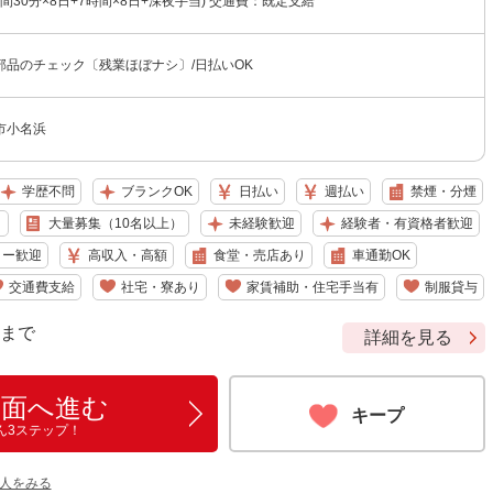
時間30分×8日+7時間×8日+深夜手当) 交通費：既定支給
部品のチェック〔残業ほぼナシ〕/日払いOK
市小名浜
学歴不問
ブランクOK
日払い
週払い
禁煙・分煙
り
大量募集（10名以上）
未経験歓迎
経験者・有資格者歓迎
ター歓迎
高収入・高額
食堂・売店あり
車通勤OK
交通費支給
社宅・寮あり
家賃補助・住宅手当有
制服貸与
9 まで
詳細を見る
画面へ進む
キープ
ん3ステップ！
人をみる