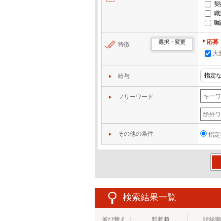
契
職
嘱
応募
選択・変更
特徴
大
給与
フリーワード
その他の条件
指定
この
検索結果一覧
並び替え ：
新着順
時給順