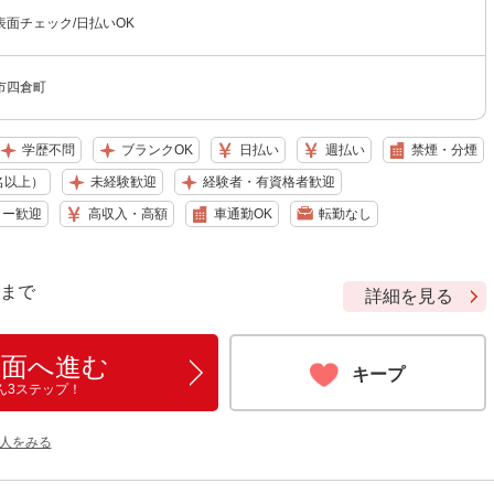
面チェック/日払いOK
市四倉町
学歴不問
ブランクOK
日払い
週払い
禁煙・分煙
名以上）
未経験歓迎
経験者・有資格者歓迎
ター歓迎
高収入・高額
車通勤OK
転勤なし
9 まで
詳細を見る
画面へ進む
キープ
ん3ステップ！
人をみる