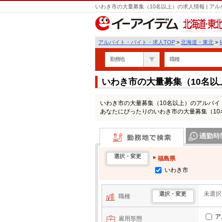
いわき市の大量募集（10名以上）の求人情報 | 
北海道・東北
アルバイト・バイト・求人TOP
>
北海道・東北
>
勤務地
職種
いわき市の大量募集（10名
いわき市の大量募集（10名以上）のアルバ
あなたにぴったりのいわき市の大量募集（1
勤務地で検索
通勤時間・区
選択・変更
福島県
いわき市
未選択
選択・変更
職種
ア
雇用形態