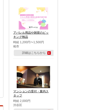
アパレル用品や雑貨のピッ
キング検品
時給 1,200円〜1,500円
柏市
詳細はこちらから
マンションの受付・案内ス
タッフ
時給 2,000円
渋谷区