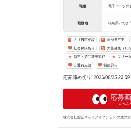
職種
電子パーツの表
勤務地
福島県いわき
入社日応相談
履歴書不要
社会保険あり
大量募集（10
新卒・第二新卒歓迎
フリー
交通費支給
制服貸与
応募締め切り: 2026/08/25 23:5
応募
かんた
株式会社綜合キャリアオプション の他の求