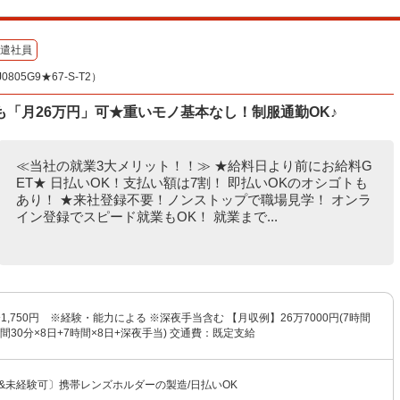
遣社員
05G9★67-S-T2）
「月26万円」可★重いモノ基本なし！制服通勤OK♪
≪当社の就業3大メリット！！≫ ★給料日より前にお給料G
ET★ 日払いOK！支払い額は7割！ 即払いOKのオシゴトも
あり！ ★来社登録不要！ノンストップで職場見学！ オンラ
イン登録でスピード就業もOK！ 就業まで...
〜1,750円 ※経験・能力による ※深夜手当含む 【月収例】26万7000円(7時間
時間30分×8日+7時間×8日+深夜手当) 交通費：既定支給
円&未経験可〕携帯レンズホルダーの製造/日払いOK