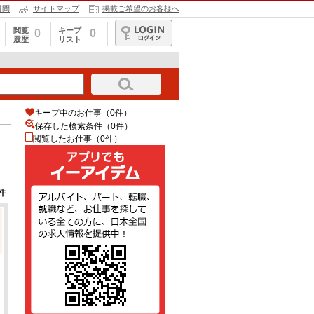
質問
サイトマップ
掲載ご希望のお客様へ
閲覧
キープ
0
0
履歴
リスト
ログイン
キープ中のお仕事（0件）
保存した検索条件（
0
件）
閲覧したお仕事（0件）
件