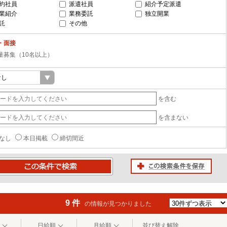
約社員
派遣社員
紹介予定派遣
業紹介
業務委託
独立開業
託
その他
・面接
量募集（10名以上）
を含む
を含まない
なし
本日掲載
締切間近
この検索条件を保存
条件で検索
9 件
の情報が見つかりました
日給順
月給順
並び替え解除