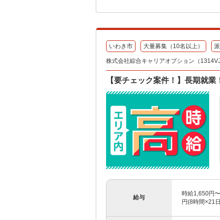
いわき市
大量募集（10名以上）
派
株式会社綜合キャリアオプション（1314VJ08
【要チェック案件！】長期就業！
時給1,650
給与
円(8時間×2