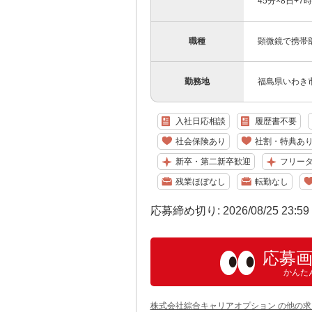
45分×8日+7
職種
顕微鏡で携帯
勤務地
福島県いわき
入社日応相談
履歴書不要
社会保険あり
社割・特典あ
新卒・第二新卒歓迎
フリー
残業ほぼなし
転勤なし
応募締め切り: 2026/08/25 23:5
応募
かんた
株式会社綜合キャリアオプション の他の求