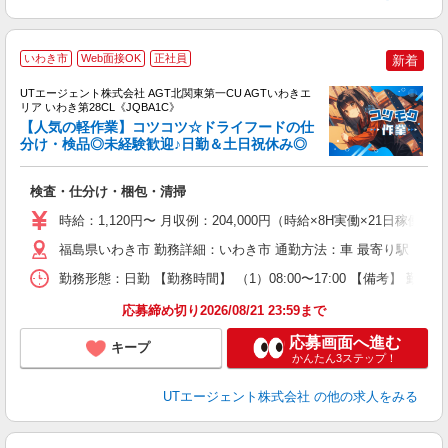
いわき市
Web面接OK
正社員
新着
UTエージェント株式会社 AGT北関東第一CU AGTいわきエ
リア いわき第28CL《JQBA1C》
【人気の軽作業】コツコツ☆ドライフードの仕
分け・検品◎未経験歓迎♪日勤＆土日祝休み◎
る
検査・仕分け・梱包・清掃
入
場
時給：1,120円〜 月収例：204,000円（時給×8H実働×21日稼働＋
タ
休
福島県いわき市 勤務詳細：いわき市 通勤方法：車 最寄り駅：泉駅
場
勤務形態：日勤 【勤務時間】 （1）08:00〜17:00 【備考】 
通
り
応募締め切り2026/08/21 23:59まで
応募画面へ進む
キープ
かんたん3ステップ！
UTエージェント株式会社
の他の求人をみる