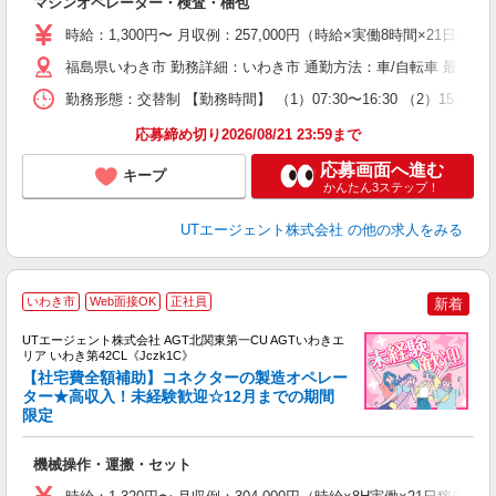
マシンオペレーター・検査・梱包
入
場
時給：1,300円〜 月収例：257,000円（時給×実働8時間×21日稼
タ
休
福島県いわき市 勤務詳細：いわき市 通勤方法：車/自転車 最寄り
場
勤務形態：交替制 【勤務時間】 （1）07:30〜16:30 （2）15
通
り
応募締め切り2026/08/21 23:59まで
応募画面へ進む
キープ
かんたん3ステップ！
UTエージェント株式会社
の他の求人をみる
いわき市
Web面接OK
正社員
新着
UTエージェント株式会社 AGT北関東第一CU AGTいわきエ
リア いわき第42CL《Jczk1C》
【社宅費全額補助】コネクターの製造オペレー
ター★高収入！未経験歓迎☆12月までの期間
限定
る
入
機械操作・運搬・セット
場
タ