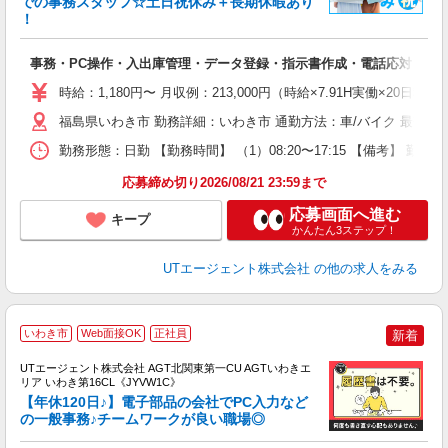
での事務スタッフ☆土日祝休み＋長期休暇あり
！
パ
入
事務・PC操作・入出庫管理・データ登録・指示書作成・電話応対
場
タ
時給：1,180円〜 月収例：213,000円（時給×7.91H実働×20日稼
休
福島県いわき市 勤務詳細：いわき市 通勤方法：車/バイク 最寄り
場
通
勤務形態：日勤 【勤務時間】 （1）08:20〜17:15 【備考】 
り
応募締め切り2026/08/21 23:59まで
応募画面へ進む
キープ
かんたん3ステップ！
UTエージェント株式会社
の他の求人をみる
いわき市
Web面接OK
正社員
新着
UTエージェント株式会社 AGT北関東第一CU AGTいわきエ
リア いわき第16CL《JYVW1C》
【年休120日♪】電子部品の会社でPC入力など
の一般事務♪チームワークが良い職場◎