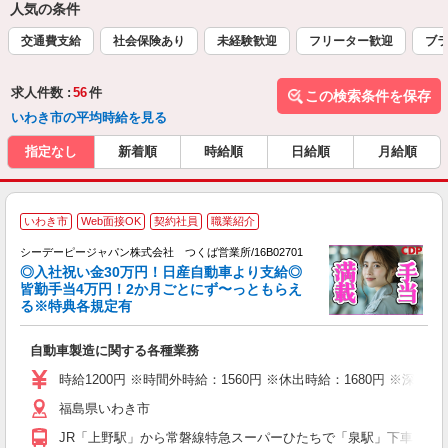
人気の条件
交通費支給
社会保険あり
未経験歓迎
フリーター歓迎
ブラ
求人件数 :
56
件
この検索条件を保存
いわき市の平均時給を見る
指定なし
新着順
時給順
日給順
月給順
・
いわき市
Web面接OK
契約社員
職業紹介
シーデーピージャパン株式会社 つくば営業所/16B02701
・
◎入社祝い金30万円！日産自動車より支給◎
月
皆勤手当4万円！2か月ごとにず〜っともらえ
1
る※特典各規定有
が
W
自動車製造に関する各種業務
格
時給1200円 ※時間外時給：1560円 ※休出時給：1680円 ※深夜割増
勤
福島県いわき市
り
JR「上野駅」から常磐線特急スーパーひたちで「泉駅」下車、車で