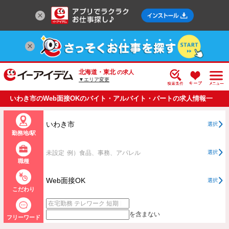
北海道・東北
の求人
▼エリア変更
いわき市のWeb面接OKのバイト・アルバイト・パートの求人情報一
覧
いわき市
選択
勤務地/駅
未設定
例）食品、事務、アパレル
選択
職種
Web面接OK
選択
こだわり
を含まない
フリーワード