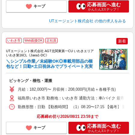
応募画面へ進む
キープ
かんたん3ステップ！
UTエージェント株式会社
の他の求人をみる
いわき市
Web面接OK
正社員
新着
UTエージェント株式会社 AGT北関東第一CU いわきエリア
いわき第16CL《Jaea1-DC》
＼シンプル作業／未経験OK◎車載用部品の梱
包など！日勤×土日祝休みでプライベート充実
る
ピッキング・梱包・運搬
入
場
月給：182,000円〜 月収例：208,000円(月給＋各種手当)
タ
休
福島県いわき市 勤務地：いわき市 通勤方法：車/バイク 最寄り駅
場
勤務形態：日勤 【勤務時間】 （1）08:20〜17:15 【備考】 
通
り
応募締め切り2026/08/21 23:59まで
応募画面へ進む
キープ
かんたん3ステップ！