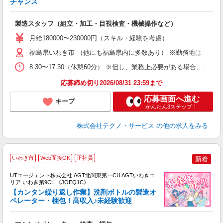
チャンス
く
入
製造スタッフ（組立・加工・目視検査・機械操作など）
未
あ
月給180000〜230000円（スキル・経験を考慮）
遣
福島県いわき市 （他にも福島県内に多数あり） ※勤務地はご希望
8:30〜17:30（休憩60分） ※但し、業務上必要がある場合
応募締め切り2026/08/31 23:59まで
応募画面へ進む
キープ
かんたん3ステップ！
株式会社テクノ・サービス
の他の求人をみる
いわき市
Web面接OK
正社員
新着
UTエージェント株式会社 AGT北関東第一CU AGTいわきエ
リア いわき第9CL 《JOEQ1C》
【カンタン繰り返し作業】洗剤ボトルの製造オ
ペレーター・梱包！高収入♪未経験歓迎
る