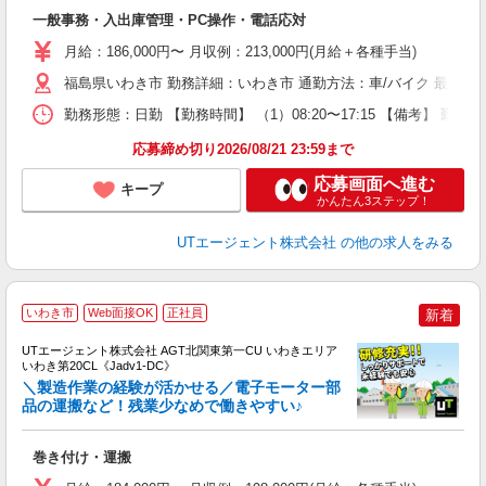
部
一般事務・入出庫管理・PC操作・電話応対
入
場
月給：186,000円〜 月収例：213,000円(月給＋各種手当)
タ
休
福島県いわき市 勤務詳細：いわき市 通勤方法：車/バイク 最寄り
場
勤務形態：日勤 【勤務時間】 （1）08:20〜17:15 【備考】 
通
り
応募締め切り2026/08/21 23:59まで
応募画面へ進む
キープ
かんたん3ステップ！
UTエージェント株式会社
の他の求人をみる
いわき市
Web面接OK
正社員
新着
UTエージェント株式会社 AGT北関東第一CU いわきエリア
いわき第20CL《Jadv1-DC》
＼製造作業の経験が活かせる／電子モーター部
品の運搬など！残業少なめで働きやすい♪
部
巻き付け・運搬
入
場