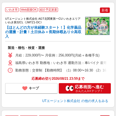
いわき市
Web面接OK
紹介予定派遣
新着
UTエージェント株式会社 AGT北関東第一CU いわきエリア
いわき第32CL《JMTZ1-DC》
【ほとんどの方が未経験スタート！】化学薬品
の運搬・計量！土日休み＋長期休暇あり☆高収
入
る
入
製造・梱包・検査・運搬
場
タ
月給：229,000円〜 月収例：256,000円(月給＋各種手当)
休
福島県いわき市 勤務地：いわき市 通勤方法：車/バイク 最寄り駅
場
通
勤務形態：交替制 【勤務時間】 （1）08:00〜16:30 （2）16
り
応募締め切り2026/08/21 23:59まで
応募画面へ進む
キープ
かんたん3ステップ！
UTエージェント株式会社
の他の求人をみる