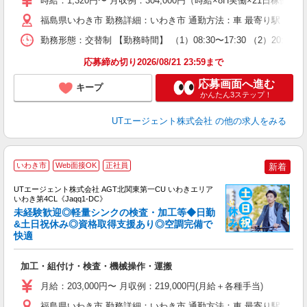
時給：1,320円〜 月収例：304,000円（時給×8H実働×21日稼働
休
福島県いわき市 勤務詳細：いわき市 通勤方法：車 最寄り駅：赤井
場
通
勤務形態：交替制 【勤務時間】 （1）08:30〜17:30 （2）2
り
応募締め切り2026/08/21 23:59まで
応募画面へ進む
キープ
かんたん3ステップ！
UTエージェント株式会社
の他の求人をみる
いわき市
Web面接OK
正社員
新着
UTエージェント株式会社 AGT北関東第一CU いわきエリア
いわき第4CL《Jaqq1-DC》
未経験歓迎◎軽量シンクの検査・加工等◆日勤
&土日祝休み◎資格取得支援あり◎空調完備で
快適
る
入
加工・組付け・検査・機械操作・運搬
場
タ
月給：203,000円〜 月収例：219,000円(月給＋各種手当)
休
福島県いわき市 勤務詳細：いわき市 通勤方法：車 最寄り駅：湯本
場