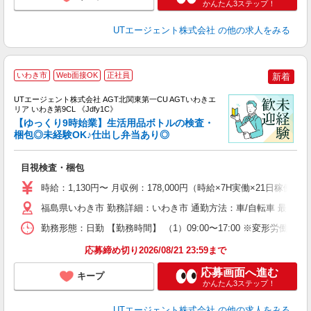
かんたん3ステップ！
UTエージェント株式会社
の他の求人をみる
いわき市
Web面接OK
正社員
新着
UTエージェント株式会社 AGT北関東第一CU AGTいわきエ
リア いわき第9CL 《Jdfy1C》
【ゆっくり9時始業】生活用品ボトルの検査・
梱包◎未経験OK♪仕出し弁当あり◎
る
目視検査・梱包
入
場
時給：1,130円〜 月収例：178,000円（時給×7H実働×21日稼働＋
タ
休
福島県いわき市 勤務詳細：いわき市 通勤方法：車/自転車 最寄り
場
勤務形態：日勤 【勤務時間】 （1）09:00〜17:00 ※変形労
通
り
応募締め切り2026/08/21 23:59まで
応募画面へ進む
キープ
かんたん3ステップ！
UTエージェント株式会社
の他の求人をみる