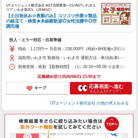
UTエージェント株式会社 AGT北関東第一CU AGTいわきエ
リア いわき第2CL 《JFAK1C》
【土日祝休み☆夜勤のみ】コツコツ作業☆製品
の組立て・検査★未経験歓迎◎女性活躍中◎空
調完備
る
入
投入・エラー対応・出荷準備
場
タ
時給：1,170円〜 月収例：238,000円（時給×8H実働×20日稼働
休
福島県いわき市 勤務地：いわき市 通勤方法：車/自転車/バイク 
場
通
勤務形態：夜勤 【勤務時間】 （1）20:10〜05:00 ※企業カ
り
応募締め切り2026/08/21 23:59まで
応募画面へ進む
キープ
かんたん3ステップ！
UTエージェント株式会社
の他の求人をみる