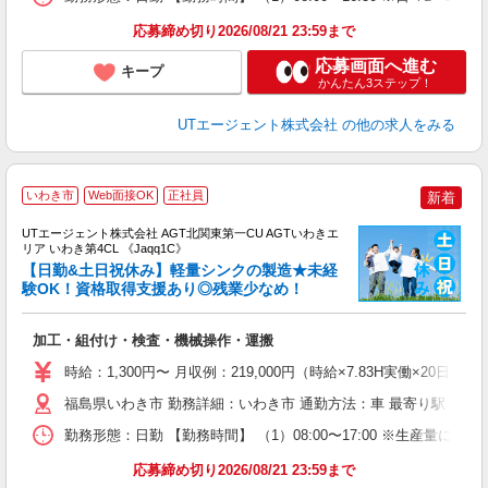
り
応募締め切り2026/08/21 23:59まで
応募画面へ進む
キープ
かんたん3ステップ！
UTエージェント株式会社
の他の求人をみる
いわき市
Web面接OK
正社員
新着
UTエージェント株式会社 AGT北関東第一CU AGTいわきエ
リア いわき第4CL 《Jaqq1C》
【日勤&土日祝休み】軽量シンクの製造★未経
験OK！資格取得支援あり◎残業少なめ！
る
加工・組付け・検査・機械操作・運搬
入
場
時給：1,300円〜 月収例：219,000円（時給×7.83H実働×20日稼
タ
休
福島県いわき市 勤務詳細：いわき市 通勤方法：車 最寄り駅：湯本
場
勤務形態：日勤 【勤務時間】 （1）08:00〜17:00 ※生産量
通
り
応募締め切り2026/08/21 23:59まで