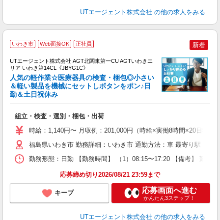
UTエージェント株式会社
の他の求人をみる
いわき市
Web面接OK
正社員
新着
UTエージェント株式会社 AGT北関東第一CU AGTいわきエ
リア いわき第14CL《JBYG1C》
人気の軽作業☆医療器具の検査・梱包◎小さい
＆軽い製品を機械にセットしボタンをポン♪日
勤＆土日祝休み
る
入
組立・検査・選別・梱包・出荷
場
タ
時給：1,140円〜 月収例：201,000円（時給×実働8時間×20日稼
休
福島県いわき市 勤務詳細：いわき市 通勤方法：車 最寄り駅：湯本
場
通
勤務形態：日勤 【勤務時間】 （1）08:15〜17:20 【備考】 
り
応募締め切り2026/08/21 23:59まで
応募画面へ進む
キープ
かんたん3ステップ！
UTエージェント株式会社
の他の求人をみる