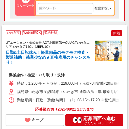
いわき市
Web面接OK
契約社員
新着
UTエージェント株式会社 AGT北関東第一CU AGTいわきエ
リア いわき第14CL《JBPU1C》
日勤&土日祝休み！軽量部品のモクモク検査・
製造補助！残業少なめ★直接雇用のチャンスあ
り！
る
入
機械操作・検査・バリ取り・洗浄
場
タ
時給：1,250円〜 月収例：219,000円（時給×8H実働×20日稼働＋
休
福島県いわき市 勤務詳細：いわき市 通勤方法：車 最寄り駅：湯本
場
通
勤務形態：日勤 【勤務時間】 （1）08:15〜17:20 ※繁忙期
り
応募締め切り2026/08/21 23:59まで
応募画面へ進む
キープ
かんたん3ステップ！