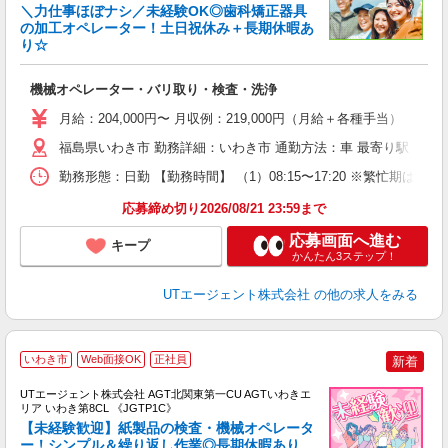
＼力仕事ほぼナシ／未経験OK◎歯科矯正器具
の加工オペレーター！土日祝休み＋長期休暇あ
り☆
る
入
機械オペレーター・バリ取り・検査・洗浄
場
タ
月給：204,000円〜 月収例：219,000円（月給＋各種手当）
休
福島県いわき市 勤務詳細：いわき市 通勤方法：車 最寄り駅：湯本
場
通
勤務形態：日勤 【勤務時間】 （1）08:15〜17:20 ※繁忙期
り
応募締め切り2026/08/21 23:59まで
応募画面へ進む
キープ
かんたん3ステップ！
UTエージェント株式会社
の他の求人をみる
いわき市
Web面接OK
正社員
新着
UTエージェント株式会社 AGT北関東第一CU AGTいわきエ
リア いわき第8CL 《JGTP1C》
【未経験歓迎】紙製品の検査・機械オペレータ
ー！シンプル＆繰り返し作業◎長期休暇あり