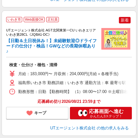
いわき市
Web面接OK
正社員
新着
UTエージェント株式会社 AGT北関東第一CU いわきエリア
いわき第28CL《JQBA1-DC》
【日勤＆土日祝休み！】未経験歓迎◎ドライフ
ードの仕分け・検品！GWなどの長期休暇あり
♪
る
入
検査・仕分け・梱包・清掃
場
タ
月給：183,000円〜 月収例：204,000円(月給＋各種手当)
休
福島県いわき市 勤務詳細：いわき市 通勤方法：車 最寄り駅：泉駅
場
通
勤務形態：日勤 【勤務時間】 （1）08:00〜17:00 ※土曜日出
り
応募締め切り2026/08/21 23:59まで
応募画面へ進む
キープ
かんたん3ステップ！
UTエージェント株式会社
の他の求人をみる