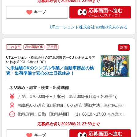
応募締め切り2026/08/21 23:59まで
応募画面へ進む
キープ
かんたん3ステップ！
UTエージェント株式会社
の他の求人をみる
いわき市
Web面接OK
正社員
新着
UTエージェント株式会社 AGT北関東第一CU いわきエリア
いわき第2CL《Jbap1-DC》
＼未経験OKのシンプル作業／自動車部品の検
査・出荷準備☆安心の土日祝休み！
る
ネジ締め・組立・検査・出荷準備
入
場
月給：176,000円〜 月収例：198,000円(月給＋各種手当)
タ
休
福島県いわき市 勤務詳細：いわき市 通勤方法：車/自転車/バイク
場
勤務形態：日勤 【勤務時間】 （1）08:10〜17:00 ※企業カ
通
り
応募締め切り2026/08/21 23:59まで
応募画面へ進む
キープ