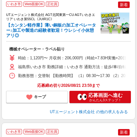
いわき市
Web面接OK
正社員
新着
UTエージェント株式会社 AGT北関東第一CU AGTいわきエ
リア いわき第55CL《JUIR1C》
【カンタン軽作業】薄い銅板の加工オペレータ
ー♪加工や製造の経験者歓迎！ウレシイ小休憩
アリ◎
部
入
機械オペレーター・ラベル貼り
場
タ
時給：1,120円〜 月収例：206,000円（時給×7.83H実働×20日
休
福島県いわき市 勤務詳細：いわき市 通勤方法：徒歩/車/自転車/バ
場
通
勤務形態：交替制 【勤務時間】 （1）08:30〜17:30 （2）20:
り
応募締め切り2026/08/21 23:59まで
応募画面へ進む
キープ
かんたん3ステップ！
UTエージェント株式会社
の他の求人をみる
いわき市
Web面接OK
正社員
新着