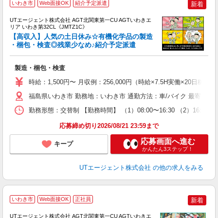
いわき市
Web面接OK
紹介予定派遣
新着
UTエージェント株式会社 AGT北関東第一CU AGTいわきエ
リア いわき第32CL《JMTZ1C》
【高収入】人気の土日休み☆有機化学品の製造
・梱包・検査◎残業少なめ♪紹介予定派遣
る
製造・梱包・検査
入
場
時給：1,500円〜 月収例：256,000円（時給×7.5H実働×20日稼働
タ
休
福島県いわき市 勤務地：いわき市 通勤方法：車/バイク 最寄り駅
場
勤務形態：交替制 【勤務時間】 （1）08:00〜16:30 （2）16
通
り
応募締め切り2026/08/21 23:59まで
応募画面へ進む
キープ
かんたん3ステップ！
UTエージェント株式会社
の他の求人をみる
いわき市
Web面接OK
正社員
新着
UTエージェント株式会社 AGT北関東第一CU AGTいわきエ