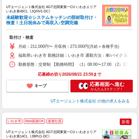
UTエージェント株式会社 AGT北関東第一CU いわきエリア
いわき第45CL《JQHV1-DC》
未経験歓迎☆システムキッチンの部材取付け・
検査！土日祝休みで高収入♪空調完備
る
取付け・検査
入
場
月給：211,000円〜 月収例：273,000円(月給＋各種手当)
タ
休
福島県いわき市 勤務詳細：いわき市 通勤方法：車/バイク 最寄り
場
勤務形態：交替制 【勤務時間】 （1）08:00〜17:00 （2）17
通
り
応募締め切り2026/08/21 23:59まで
応募画面へ進む
キープ
かんたん3ステップ！
UTエージェント株式会社
の他の求人をみる
いわき市
Web面接OK
派遣社員
新着
UTエージェント株式会社 AGT北関東第一CU いわきエリア
いわき第14CL《JBPU1-DC》