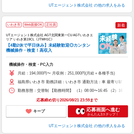
UTエージェント株式会社
の他の求人をみる
いわき市
Web面接OK
正社員
新着
UTエージェント株式会社 AGT北関東第一CU AGTいわきエ
リア いわき第19CL《JTMH1C》
【4勤2休で平日休み】未経験歓迎◎カンタン
機械操作・検査！高収入
る
機械操作・検査・PC入力
入
場
月給：194,000円〜 月収例：251,000円(月給＋各種手当)
タ
休
福島県いわき市 勤務詳細：いわき市 通勤方法：車 最寄り駅：赤井駅
場
勤務形態：交替制 【勤務時間】 （1）08:00〜16:45 （2）16
通
り
応募締め切り2026/08/21 23:59まで
応募画面へ進む
キープ
かんたん3ステップ！
UTエージェント株式会社
の他の求人をみる