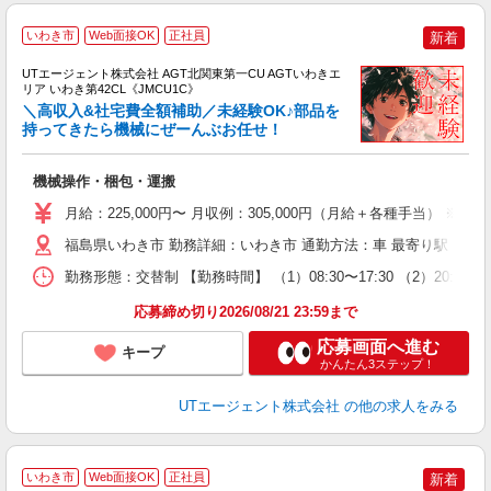
いわき市
Web面接OK
正社員
新着
UTエージェント株式会社 AGT北関東第一CU AGTいわきエ
リア いわき第42CL《JMCU1C》
＼高収入&社宅費全額補助／未経験OK♪部品を
持ってきたら機械にぜーんぶお任せ！
る
機械操作・梱包・運搬
入
場
月給：225,000円〜 月収例：305,000円（月給＋各種手当） ※慰労
タ
休
福島県いわき市 勤務詳細：いわき市 通勤方法：車 最寄り駅：赤井
場
勤務形態：交替制 【勤務時間】 （1）08:30〜17:30 （2）2
通
り
応募締め切り2026/08/21 23:59まで
応募画面へ進む
キープ
かんたん3ステップ！
UTエージェント株式会社
の他の求人をみる
いわき市
Web面接OK
正社員
新着