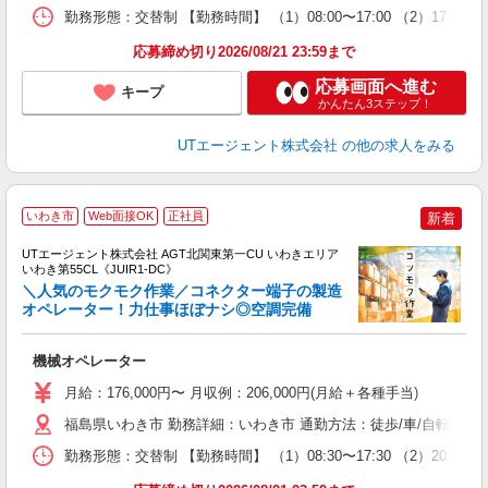
場
勤務形態：交替制 【勤務時間】 （1）08:00〜17:00 （2）17
通
り
応募締め切り2026/08/21 23:59まで
応募画面へ進む
キープ
かんたん3ステップ！
UTエージェント株式会社
の他の求人をみる
いわき市
Web面接OK
正社員
新着
UTエージェント株式会社 AGT北関東第一CU いわきエリア
いわき第55CL《JUIR1-DC》
＼人気のモクモク作業／コネクター端子の製造
オペレーター！力仕事ほぼナシ◎空調完備
パ
機械オペレーター
入
場
月給：176,000円〜 月収例：206,000円(月給＋各種手当)
タ
休
福島県いわき市 勤務詳細：いわき市 通勤方法：徒歩/車/自転車/バ
場
勤務形態：交替制 【勤務時間】 （1）08:30〜17:30 （2）20:
通
り