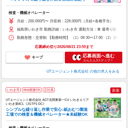
る
検査・機械オペレーター
入
場
月給：200,000円〜 月収例：228,000円（月給+各種手当）
タ
休
福島県いわき市 勤務詳細：いわき市 通勤方法：車 最寄り駅：植田
場
勤務形態：交替制 【勤務時間】 （1）08:30〜17:00 （2）18:
通
り
応募締め切り2026/08/21 23:59まで
応募画面へ進む
キープ
かんたん3ステップ！
UTエージェント株式会社
の他の求人をみる
いわき市
Web面接OK
正社員
新着
UTエージェント株式会社 AGT北関東第一CU いわきエリア
いわき第8CL《JGTP1-DC》
シンプルな繰り返し作業で安心♪紙おむつ製造
工場での検査＆機械オペレーター★未経験OK
る
検査・機械オペレーター