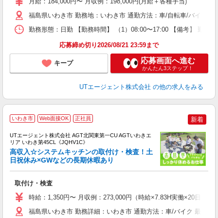
月給：184,000円〜 月収例：198,000円(月給＋各種手当)
タ
休
福島県いわき市 勤務地：いわき市 通勤方法：車/自転車/バイク 最寄り
場
勤務形態：日勤 【勤務時間】 （1）08:00〜17:00 【備考】 
通
り
応募締め切り2026/08/21 23:59まで
応募画面へ進む
キープ
かんたん3ステップ！
UTエージェント株式会社
の他の求人をみる
いわき市
Web面接OK
正社員
新着
UTエージェント株式会社 AGT北関東第一CU AGTいわきエ
リア いわき第45CL《JQHV1C》
高収入☆システムキッチンの取付け・検査！土
日祝休み×GWなどの長期休暇あり
る
取付け・検査
入
場
時給：1,350円〜 月収例：273,000円（時給×7.83H実働×20日稼
タ
休
福島県いわき市 勤務詳細：いわき市 通勤方法：車/バイク 最寄り