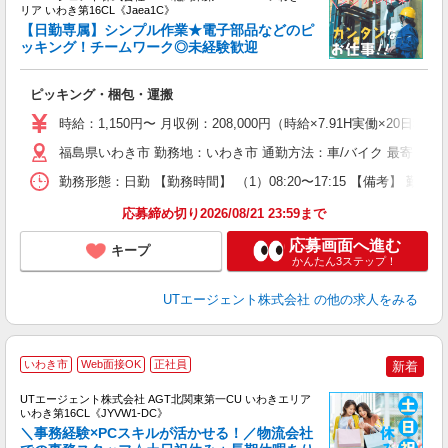
リア いわき第16CL《Jaea1C》
【日勤専属】シンプル作業★電子部品などのピ
ッキング！チームワーク◎未経験歓迎
る
ピッキング・梱包・運搬
入
場
時給：1,150円〜 月収例：208,000円（時給×7.91H実働×20日稼
タ
休
福島県いわき市 勤務地：いわき市 通勤方法：車/バイク 最寄り駅
場
勤務形態：日勤 【勤務時間】 （1）08:20〜17:15 【備考】 
通
り
応募締め切り2026/08/21 23:59まで
応募画面へ進む
キープ
かんたん3ステップ！
UTエージェント株式会社
の他の求人をみる
いわき市
Web面接OK
正社員
新着
UTエージェント株式会社 AGT北関東第一CU いわきエリア
いわき第16CL《JYVW1-DC》
＼事務経験×PCスキルが活かせる！／物流会社