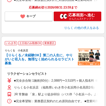
K.
応募締め切り2026/08/31 23:59まで
応募画面へ進む
キープ
かんたん3ステップ！
りらく
の他の求人をみる
いわき市
土日祝のみ勤務OK
業務委託
りらくる 小名浜店
【りらくる／未経験OK】第二の人生に、やり
がいと収入を。無理なく始められるセラピスト
募集
つ
リラクゼーションセラピスト
入
た
■完全歩合制 1施術(60分)：2,088円〜3,510円＋個人指名料 ※
主
りらくる小名浜店 （福島県いわき市小名浜岡小名高田2-5）
躍
額
JR 常磐線 「泉」駅より徒歩60分（バス停『小名浜一小』より徒歩
間
ス
■完全希望制：業務委託契約のため原則自由です。 ■営業時間帯（9
K.