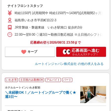
躍
ナイトフロントスタッフ
早
険
時給1150円 試用期間中 時給1150円〜1438円(試用期間2ヶ月) ◇22:0
福島県いわき市平四町目22-3
JR常磐線・磐越東線 いわき駅南口 徒歩約3分
22:00〜翌8:00 ◇週3日〜勤務日数応相談 ※土日祝のシフトに対
応募締め切り2026/08/31 23:59まで
応募画面へ進む
キープ
かんたん3ステップ！
ルートインジャパン株式会社
の他の求人をみる
いわき市
土日祝のみ勤務OK
アルバイト
パート
ホテルルートインいわき駅前
＼未経験OK！／ルートイングループで働く★
週3日〜
履
迎
躍