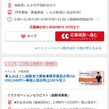
社
福島県いわき市平四町目22-3
JR常磐線・磐越東線 いわき駅南口 徒歩約3分
5:00〜11:00 5:00〜8:00 8:00〜11:00 ※勤務時間相談O
応募締め切り2026/08/31 23:59まで
応募画面へ進む
キープ
かんたん3ステップ！
ルートインジャパン株式会社
の他の求人をみる
◆
いわき市
土日祝のみ勤務OK
業務委託
円
りらくる 小名浜店
◆もみほぐし経験者大募集◆業界最高水準の6
0分2,840円〜◆個人指名料は100％収入
に
間
リラクゼーションセラピスト（経験者募集）
入
た
■完全歩合制 1施術(60分)：2,088円〜3,510円＋個人指名料 
主