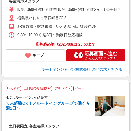
客室清掃スタッフ
朝
通
時給1060円 試用期間中 時給1060円(試用期間2ヶ月) ◇平日のみ
り
福島県いわき市平四町目22-3
JR常磐線・磐越東線 いわき駅南口 徒歩約3分
9:30〜15:00 ◇週3日〜勤務日数応相談
応募締め切り2026/08/31 23:59まで
応募画面へ進む
キープ
かんたん3ステップ！
ルートインジャパン株式会社
の他の求人をみる
いわき市
土日祝のみ勤務OK
アルバイト
パート
ホテルルートインいわき駅前
＼未経験OK！／ルートイングループで働く★
週1日〜
履
迎
躍
土日祝限定 客室清掃スタッフ
昼