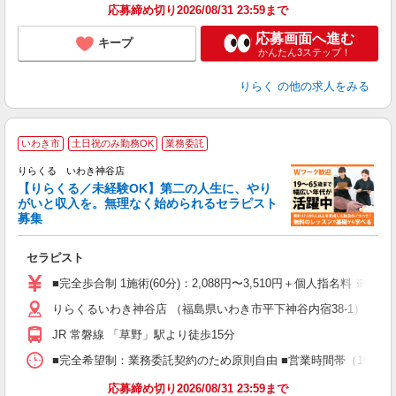
応募締め切り2026/08/31 23:59まで
応募画面へ進む
キープ
かんたん3ステップ！
りらく
の他の求人をみる
いわき市
土日祝のみ勤務OK
業務委託
りらくる いわき神谷店
【りらくる／未経験OK】第二の人生に、やり
がいと収入を。無理なく始められるセラピスト
募集
つ
セラピスト
入
た
■完全歩合制 1施術(60分)：2,088円〜3,510円＋個人指名料 ※
主
りらくるいわき神谷店 （福島県いわき市平下神谷内宿38-1）
躍
額
JR 常磐線 「草野」駅より徒歩15分
間
ス
■完全希望制：業務委託契約のため原則自由 ■営業時間帯（10:00
K.
応募締め切り2026/08/31 23:59まで