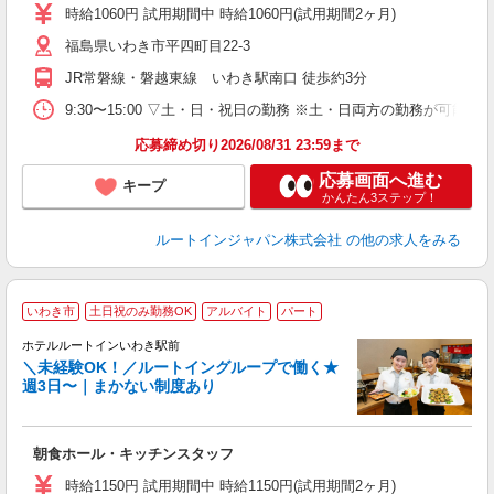
費
時給1060円 試用期間中 時給1060円(試用期間2ヶ月)
福島県いわき市平四町目22-3
JR常磐線・磐越東線 いわき駅南口 徒歩約3分
9:30〜15:00 ▽土・日・祝日の勤務 ※土・日両方の勤務が可
応募締め切り2026/08/31 23:59まで
応募画面へ進む
キープ
かんたん3ステップ！
ルートインジャパン株式会社
の他の求人をみる
いわき市
土日祝のみ勤務OK
アルバイト
パート
ホテルルートインいわき駅前
＼未経験OK！／ルートイングループで働く★
週3日〜｜まかない制度あり
履
迎
躍
朝食ホール・キッチンスタッフ
早
交
時給1150円 試用期間中 時給1150円(試用期間2ヶ月)