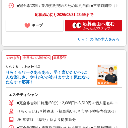
ス
■完全希望制：業務委託契約のため原則自由 ■営業時間帯（10:00
K.
応募締め切り2026/08/31 23:59まで
応募画面へ進む
キープ
かんたん3ステップ！
りらく
の他の求人をみる
いわき市
土日祝のみ勤務OK
業務委託
り
りらくる いわき神谷店
た
りらくるワークあるある、早く言いたい〜♪こ
んな楽しさ、やりがいがありますよ！気になっ
ー
たらすぐ応募！
る
エステティシャン
入
た
■完全歩合制 1施術(60分)：2,088円〜3,510円＋個人指名料 ※
主
りらくるいわき神谷店 （福島県いわき市平下神谷内宿38-1）
躍
額
JR 常磐線 「草野」駅より徒歩15分
間
ス
■完全希望制：業務委託契約のため原則自由 ■営業時間帯（10:00