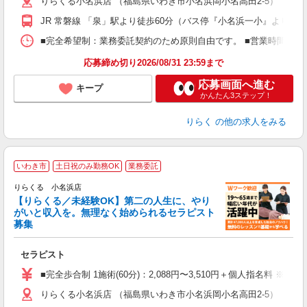
りらくる小名浜店 （福島県いわき市小名浜岡小名高田2-5）
躍
額
JR 常磐線 「泉」駅より徒歩60分（バス停『小名浜一小』より徒歩
間
ス
■完全希望制：業務委託契約のため原則自由です。 ■営業時間帯（9
K.
応募締め切り2026/08/31 23:59まで
応募画面へ進む
キープ
かんたん3ステップ！
りらく
の他の求人をみる
いわき市
土日祝のみ勤務OK
業務委託
りらくる 小名浜店
【りらくる／未経験OK】第二の人生に、やり
がいと収入を。無理なく始められるセラピスト
募集
つ
セラピスト
入
た
■完全歩合制 1施術(60分)：2,088円〜3,510円＋個人指名料 ※
主
りらくる小名浜店 （福島県いわき市小名浜岡小名高田2-5）
躍