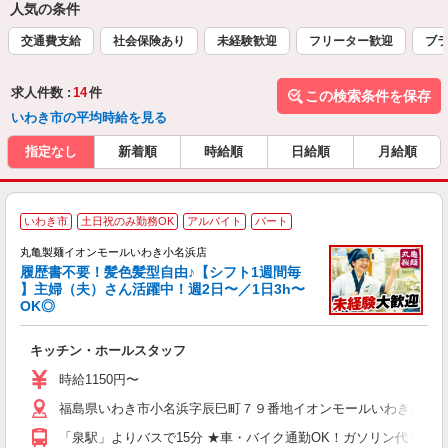
人気の条件
交通費支給
社会保険あり
未経験歓迎
フリーター歓迎
ブラ
求人件数 :
14
件
この検索条件を保存
いわき市の平均時給を見る
指定なし
新着順
時給順
日給順
月給順
いわき市
土日祝のみ勤務OK
アルバイト
パート
丸亀製麺イオンモールいわき小名浜店
履歴書不要！髪色髪型自由♪【シフト1週間毎
】主婦（夫）さん活躍中！週2日〜／1日3h〜
OK◎
ル
キッチン・ホールスタッフ
入
者
時給1150円〜
歓
福島県いわき市小名浜字辰巳町７９番地イオンモールいわき小名
～
り
「泉駅」よりバスで15分 ★車・バイク通勤OK！ガソリン代も規
O