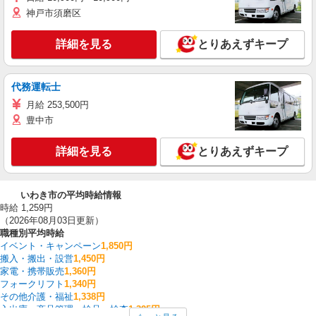
神戸市須磨区
詳細を見る
とりあえずキープ
代務運転士
月給 253,500円
豊中市
詳細を見る
とりあえずキープ
いわき市の平均時給情報
時給 1,259円
（2026年08月03日更新）
職種別平均時給
イベント・キャンペーン
1,850円
搬入・搬出・設営
1,450円
家電・携帯販売
1,360円
フォークリフト
1,340円
その他介護・福祉
1,338円
入出庫・商品管理・検品・検査
1,325円