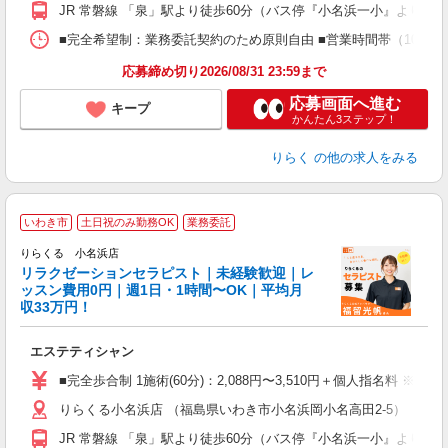
額
JR 常磐線 「泉」駅より徒歩60分（バス停『小名浜一小』より徒歩
間
ス
■完全希望制：業務委託契約のため原則自由 ■営業時間帯（10:00
K.
応募締め切り2026/08/31 23:59まで
応募画面へ進む
キープ
かんたん3ステップ！
りらく
の他の求人をみる
いわき市
土日祝のみ勤務OK
業務委託
りらくる 小名浜店
学
リラクゼーションセラピスト｜未経験歓迎｜レ
ッスン費用0円｜週1日・1時間〜OK｜平均月
収33万円！
目
エステティシャン
入
た
■完全歩合制 1施術(60分)：2,088円〜3,510円＋個人指名料 ※
主
りらくる小名浜店 （福島県いわき市小名浜岡小名高田2-5）
躍
額
JR 常磐線 「泉」駅より徒歩60分（バス停『小名浜一小』より徒歩
間