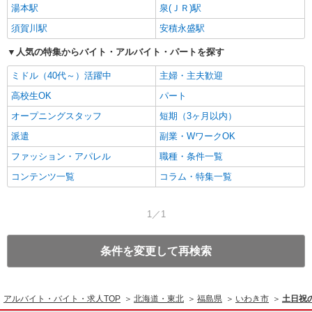
湯本駅
泉(ＪＲ)駅
須賀川駅
安積永盛駅
人気の特集からバイト・アルバイト・パートを探す
ミドル（40代～）活躍中
主婦・主夫歓迎
高校生OK
パート
オープニングスタッフ
短期（3ヶ月以内）
派遣
副業・WワークOK
ファッション・アパレル
職種・条件一覧
コンテンツ一覧
コラム・特集一覧
1／1
条件を変更して再検索
アルバイト・バイト・求人TOP
北海道・東北
福島県
いわき市
土日祝