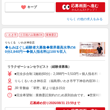
応募画面へ進む
キープ
かんたん3ステップ！
りらく
の他の求人をみる
◆
いわき市
土日祝のみ勤務OK
業務委託
円
りらくる いわき神谷店
◆もみほぐし経験者大募集◆業界最高水準の6
0分2,840円〜◆個人指名料は100％収入
に
間
リラクゼーションセラピスト（経験者募集）
入
た
■完全歩合制 1施術(60分)：2,088円〜3,510円＋個人指名料 
主
りらくるいわき神谷店 （福島県いわき市平下神谷内宿38-1）
躍
額
JR 常磐線 「草野」駅より徒歩15分
間
ス
■完全希望制：業務委託契約のため原則自由です。 ■営業時間帯（9
K.
応募締め切り2026/08/31 23:59まで