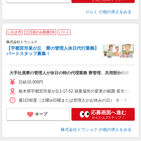
りらく
の他の求人をみる
いわき市
土日祝のみ勤務OK
パート
株式会社トウショク
【宇都宮市泉が丘 寮の管理人休日代行業務】
す
パートスタッフ募集！
入
リ
ー
大手社員寮の管理人が休日の時の代理業務 寮管理、共用部分の清掃ほ
日
煙
日給10,000円
業
栃木県宇都宮市泉が丘1-17-52 就業場所の変更の範囲 変更の範
週1日程度（土曜or日曜または管理人がお休みの日） ９：００〜
応募画面へ進む
キープ
かんたん3ステップ！
株式会社トウショク
の他の求人をみる