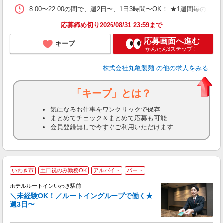
平
8:00〜22:00の間で、週2日〜、1日3時間〜OK！ ★1
型
応募締め切り2026/08/31 23:59まで
応募画面へ進む
キープ
かんたん3ステップ！
株式会社丸亀製麺
の他の求人をみる
「キープ」とは？
気になるお仕事をワンクリックで保存
まとめてチェック＆まとめて応募も可能
会員登録無しで今すぐご利用いただけます
いわき市
土日祝のみ勤務OK
アルバイト
パート
ホテルルートインいわき駅前
＼未経験OK！／ルートイングループで働く★
週3日〜
履
迎