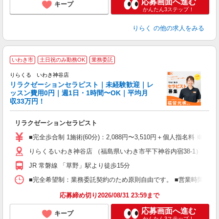
応募画面へ進む
キープ
かんたん3ステップ！
りらく
の他の求人をみる
いわき市
土日祝のみ勤務OK
業務委託
りらくる いわき神谷店
学
リラクゼーションセラピスト｜未経験歓迎｜レ
ッスン費用0円｜週1日・1時間〜OK｜平均月
収33万円！
目
リラクゼーションセラピスト
入
た
■完全歩合制 1施術(60分)：2,088円〜3,510円＋個人指名料 ※
主
りらくるいわき神谷店 （福島県いわき市平下神谷内宿38-1）
躍
額
JR 常磐線 「草野」駅より徒歩15分
間
ス
■完全希望制：業務委託契約のため原則自由です。 ■営業時間帯（9
K.
応募締め切り2026/08/31 23:59まで
応募画面へ進む
キープ
かんたん3ステップ！