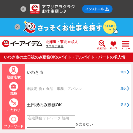
北海道・東北
の求人
▼エリア変更
いわき市の土日祝のみ勤務OKのバイト・アルバイト・パートの求人情
報一覧
いわき市
選択
勤務地/駅
未設定
例）食品、事務、アパレル
選択
職種
土日祝のみ勤務OK
選択
こだわり
を含まない
フリーワード