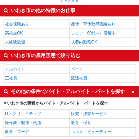
もっと見る
ファストフード・デリ
1,310円
調理・調理補助・調理師
1,298円
いわき市の他の特徴のお仕事
製造・組立・加工
1,295円
介護職・ヘルパー
1,270円
社会保険あり
産休・育休取得実績あり
いわき市の他の職種の平均時給を見る
高校生OK
シニア（60代～）活躍中
未経験歓迎
扶養内勤務OK
いわき市の雇用形態で絞り込む
アルバイト
パート
正社員
派遣社員
その他の条件でバイト・アルバイト・パートを探す
いわき市の職種からバイト・アルバイト・パートを探す
IT・クリエイティブ
販売・接客サービス
軽作業・製造・物流
教育・保育
飲食・フード
ヘルス・ビューティー