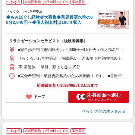
いわき市
短時間勤務（1日4h以内）OK
業務委託
円
りらくる いわき神谷店
◆もみほぐし経験者大募集◆業界最高水準の6
0分2,840円〜◆個人指名料は100％収入
に
間
リラクゼーションセラピスト（経験者募集）
入
た
■完全歩合制 1施術(60分)：2,088円〜3,510円＋個人指名料 
主
りらくるいわき神谷店 （福島県いわき市平下神谷内宿38-1）
躍
額
JR 常磐線 「草野」駅より徒歩15分
間
ス
■完全希望制：業務委託契約のため原則自由です。 ■営業時間帯（9
K.
応募締め切り2026/08/31 23:59まで
応募画面へ進む
キープ
かんたん3ステップ！
りらく
の他の求人をみる
いわき市
短時間勤務（1日4h以内）OK
業務委託
り