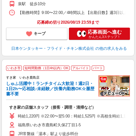
か
泉駅 徒歩10分
【勤務時間】9:00〜22:00／4時間以上 【出勤日数】週3日以
応募締め切り2026/08/19 23:59まで
応募画面へ進む
キープ
かんたん3ステップ！
日本ケンタッキー・フライド・チキン株式会社
の他の求人をみる
≪
いわき市
短時間勤務（1日4h以内）OK
アルバイト
パート
すき家 いわき鹿島店
しゅふ活躍中！ランチタイム大歓迎！週2日・
安
1日2h〜応相談♪未経験／扶養内勤務OK☆履歴
書不要
の
すき家の店舗スタッフ（接客・調理・清掃など）
履
タ
時給1,220円 ※22:00〜翌5:00：時給1,525円 ※高校生時給1,160
（
福島県いわき市鹿島町久保2丁目1-5
夜
割
JR常磐線「湯本」駅より徒歩85分