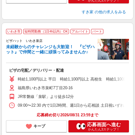
かんたん3ステップ！
すき家
の他の求人をみる
いわき市
短時間勤務（1日4h以内）OK
アルバイト
パート
ピザハット いわき泉店
未経験からのチャレンジも大歓迎！ 『ピザハ
ット』で仲間と一緒に頑張ってみませんか♪
続
ピザの宅配／デリバリー・配達
未
ア
時給1,100円以上 平日 時給1,100円以上 高校生 時給1,100円以
～
福島県いわき市泉町7丁目20-16
交
JR常磐線「泉駅」より徒歩12分
09:00〜22:30 内で1日2時間、週1日から応相談 土日祝いずれか必
応募締め切り2026/08/31 23:59まで
応募画面へ進む
キープ
かんたん3ステップ！