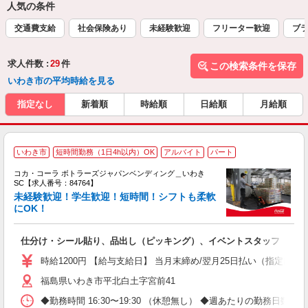
人気の条件
交通費支給
社会保険あり
未経験歓迎
フリーター歓迎
ブラ
求人件数 :
29
件
この検索条件を保存
いわき市の平均時給を見る
指定なし
新着順
時給順
日給順
月給順
いわき市
短時間勤務（1日4h以内）OK
アルバイト
パート
コカ・コーラ ボトラーズジャパンベンディング＿いわき
SC【求人番号：84764】
未経験歓迎！学生歓迎！短時間！シフトも柔軟
にOK！
別
仕分け・シール貼り、品出し（ピッキング）、イベントスタッフ
未
間
時給1200円 【給与支給日】 当月末締め/翌月25日払い（指定口座
O
福島県いわき市平北白土字宮前41
◆勤務時間 16:30〜19:30 （休憩無し） ◆週あたりの勤務日数 