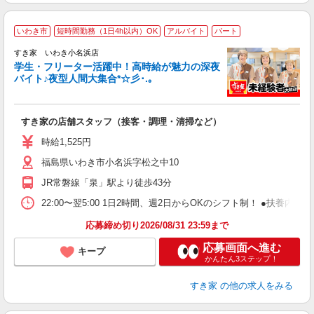
いわき市
短時間勤務（1日4h以内）OK
アルバイト
パート
すき家 いわき小名浜店
学生・フリーター活躍中！高時給が魅力の深夜
バイト♪夜型人間大集合*☆彡･.｡
つ
すき家の店舗スタッフ（接客・調理・清掃など）
履
ミ
時給1,525円
～
福島県いわき市小名浜字松之中10
勤
り
JR常磐線「泉」駅より徒歩43分
22:00〜翌5:00 1日2時間、週2日からOKのシフト制！ ●扶養内勤務
応募締め切り2026/08/31 23:59まで
応募画面へ進む
キープ
かんたん3ステップ！
すき家
の他の求人をみる