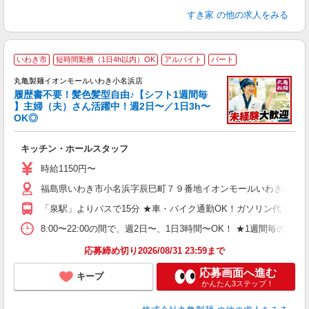
すき家
の他の求人をみる
いわき市
短時間勤務（1日4h以内）OK
アルバイト
パート
丸亀製麺イオンモールいわき小名浜店
履歴書不要！髪色髪型自由♪【シフト1週間毎
】主婦（夫）さん活躍中！週2日〜／1日3h〜
OK◎
ル
キッチン・ホールスタッフ
入
者
時給1150円〜
歓
福島県いわき市小名浜字辰巳町７９番地イオンモールいわき小名
～
り
「泉駅」よりバスで15分 ★車・バイク通勤OK！ガソリン代も規
O
平
8:00〜22:00の間で、週2日〜、1日3時間〜OK！ ★1
型
応募締め切り2026/08/31 23:59まで
応募画面へ進む
キープ
かんたん3ステップ！