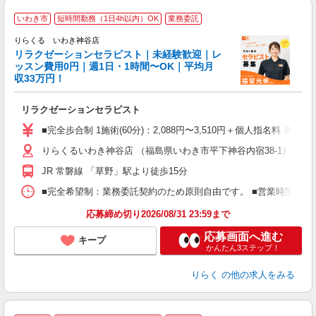
いわき市
短時間勤務（1日4h以内）OK
業務委託
りらくる いわき神谷店
学
リラクゼーションセラピスト｜未経験歓迎｜レ
ッスン費用0円｜週1日・1時間〜OK｜平均月
収33万円！
目
リラクゼーションセラピスト
入
た
■完全歩合制 1施術(60分)：2,088円〜3,510円＋個人指名料 ※
主
りらくるいわき神谷店 （福島県いわき市平下神谷内宿38-1）
躍
額
JR 常磐線 「草野」駅より徒歩15分
間
ス
■完全希望制：業務委託契約のため原則自由です。 ■営業時間帯（9
K.
応募締め切り2026/08/31 23:59まで
応募画面へ進む
キープ
かんたん3ステップ！
りらく
の他の求人をみる
◆