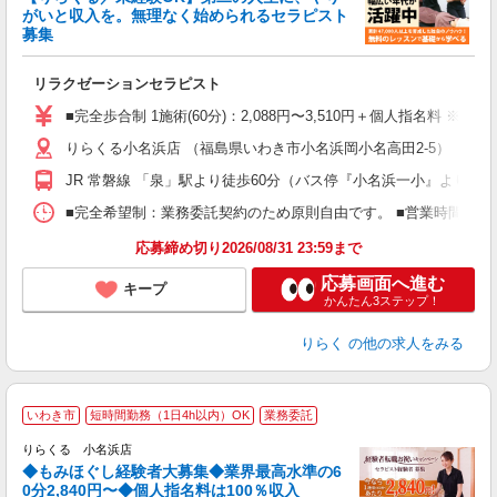
がいと収入を。無理なく始められるセラピスト
募集
つ
リラクゼーションセラピスト
入
た
■完全歩合制 1施術(60分)：2,088円〜3,510円＋個人指名料 ※
主
りらくる小名浜店 （福島県いわき市小名浜岡小名高田2-5）
躍
額
JR 常磐線 「泉」駅より徒歩60分（バス停『小名浜一小』より徒歩
間
ス
■完全希望制：業務委託契約のため原則自由です。 ■営業時間帯（9
K.
応募締め切り2026/08/31 23:59まで
応募画面へ進む
キープ
かんたん3ステップ！
りらく
の他の求人をみる
◆
いわき市
短時間勤務（1日4h以内）OK
業務委託
円
りらくる 小名浜店
◆もみほぐし経験者大募集◆業界最高水準の6
0分2,840円〜◆個人指名料は100％収入