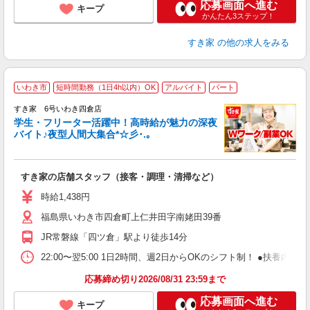
応募画面へ進む
キープ
かんたん3ステップ！
すき家
の他の求人をみる
いわき市
短時間勤務（1日4h以内）OK
アルバイト
パート
すき家 6号いわき四倉店
学生・フリーター活躍中！高時給が魅力の深夜
バイト♪夜型人間大集合*☆彡･.｡
つ
すき家の店舗スタッフ（接客・調理・清掃など）
履
ミ
時給1,438円
～
福島県いわき市四倉町上仁井田字南姥田39番
勤
り
JR常磐線「四ツ倉」駅より徒歩14分
22:00〜翌5:00 1日2時間、週2日からOKのシフト制！ ●扶養内勤務
応募締め切り2026/08/31 23:59まで
応募画面へ進む
キープ