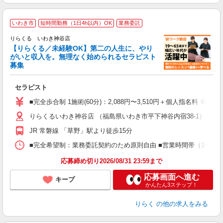
いわき市
短時間勤務（1日4h以内）OK
業務委託
りらくる いわき神谷店
【りらくる／未経験OK】第二の人生に、やり
がいと収入を。無理なく始められるセラピスト
募集
つ
セラピスト
入
た
■完全歩合制 1施術(60分)：2,088円〜3,510円＋個人指名料 ※
主
りらくるいわき神谷店 （福島県いわき市平下神谷内宿38-1）
躍
額
JR 常磐線 「草野」駅より徒歩15分
間
ス
■完全希望制：業務委託契約のため原則自由 ■営業時間帯（10:00
K.
応募締め切り2026/08/31 23:59まで
応募画面へ進む
キープ
かんたん3ステップ！
りらく
の他の求人をみる