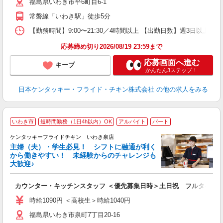
福島県いわき市平6町目6-1
上
か
常磐線「いわき駅」徒歩5分
【勤務時間】9:00〜21:30／4時間以上 【出勤日数】週3日以
応募締め切り2026/08/19 23:59まで
応募画面へ進む
キープ
かんたん3ステップ！
日本ケンタッキー・フライド・チキン株式会社
の他の求人をみる
いわき市
短時間勤務（1日4h以内）OK
アルバイト
パート
ケンタッキーフライドチキン いわき泉店
主婦（夫）・学生必見！ シフトに融通が利く
から働きやすい！ 未経験からのチャレンジも
大歓迎♪
見
カウンター・キッチンスタッフ ＜優先募集日時＞土日祝 フルタイム
未
ダ
時給1090円 ＜高校生＞時給1040円
昇
福島県いわき市泉町7丁目20-16
上