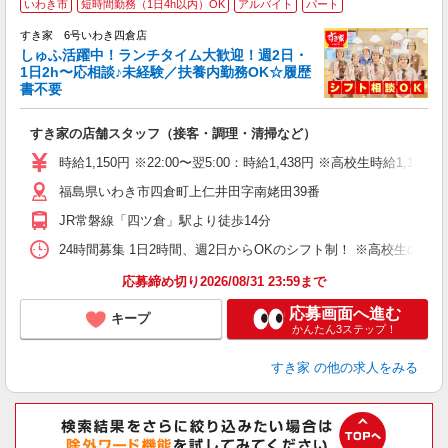
いわき市
短時間勤務（1日4h以内）OK
アルバイト
パート
すき家 6号いわき四倉店
しゅふ活躍中！ランチタイム大歓迎！週2日・
安
1日2h〜応相談♪未経験／扶養内勤務OK☆履歴
書不要
の
すき家の店舗スタッフ（接客・調理・清掃など）
履
タ
時給1,150円 ※22:00〜翌5:00：時給1,438円 ※高校生時給1,110
（
福島県いわき市四倉町上仁井田字南姥田39番
夜
割
JR常磐線「四ツ倉」駅より徒歩14分
24時間募集 1日2時間、週2日からOKのシフト制！ ※高校生のシ
応募締め切り2026/08/31 23:59まで
応募画面へ進む
キープ
かんたん3ステップ！
すき家
の他の求人をみる