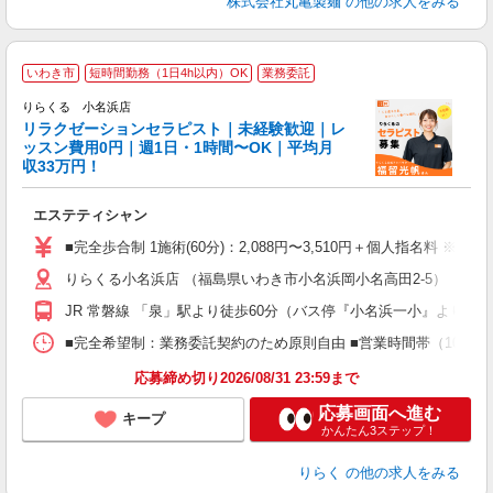
株式会社丸亀製麺
の他の求人をみる
いわき市
短時間勤務（1日4h以内）OK
業務委託
りらくる 小名浜店
学
リラクゼーションセラピスト｜未経験歓迎｜レ
ッスン費用0円｜週1日・1時間〜OK｜平均月
収33万円！
目
エステティシャン
入
た
■完全歩合制 1施術(60分)：2,088円〜3,510円＋個人指名料 ※
主
りらくる小名浜店 （福島県いわき市小名浜岡小名高田2-5）
躍
額
JR 常磐線 「泉」駅より徒歩60分（バス停『小名浜一小』より徒歩
間
ス
■完全希望制：業務委託契約のため原則自由 ■営業時間帯（10:00
K.
応募締め切り2026/08/31 23:59まで
応募画面へ進む
キープ
かんたん3ステップ！
りらく
の他の求人をみる