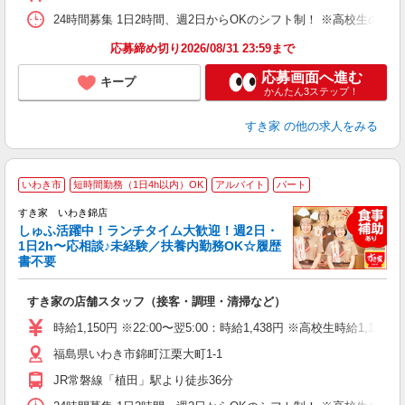
24時間募集 1日2時間、週2日からOKのシフト制！ ※高校生のシ
応募締め切り2026/08/31 23:59まで
応募画面へ進む
キープ
かんたん3ステップ！
すき家
の他の求人をみる
≪
いわき市
短時間勤務（1日4h以内）OK
アルバイト
パート
すき家 いわき錦店
しゅふ活躍中！ランチタイム大歓迎！週2日・
安
1日2h〜応相談♪未経験／扶養内勤務OK☆履歴
書不要
の
すき家の店舗スタッフ（接客・調理・清掃など）
履
タ
時給1,150円 ※22:00〜翌5:00：時給1,438円 ※高校生時給1,110
（
福島県いわき市錦町江栗大町1-1
夜
割
JR常磐線「植田」駅より徒歩36分