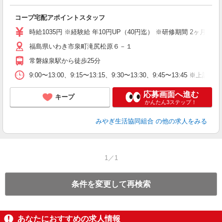
え
コープ宅配アポイントスタッフ
未
時給1035円 ※経験給 年10円UP（40円迄） ※研修期間 2ヶ月 
福島県いわき市泉町滝尻松原６－１
常磐線泉駅から徒歩25分
9:00〜13:00、9:15〜13:15、9:30〜13:30、9
応募画面へ進む
キープ
かんたん3ステップ！
みやぎ生活協同組合
の他の求人をみる
1／1
条件を変更して再検索
あなたにおすすめの求人情報