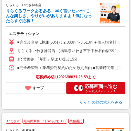
りらくる いわき神谷店
た
りらくるワークあるある、早く言いたい〜♪こ
んな楽しさ、やりがいがありますよ！気になっ
ー
たらすぐ応募！
る
エステティシャン
入
た
■完全歩合制 1施術(60分)：2,088円〜3,510円＋個人指名料 ※
主
りらくるいわき神谷店 （福島県いわき市平下神谷内宿38-1）
躍
額
JR 常磐線 「草野」駅より徒歩15分
間
ス
■完全希望制：業務委託契約のため原則自由 ■営業時間帯（10:00
K.
応募締め切り2026/08/31 23:59まで
応募画面へ進む
キープ
かんたん3ステップ！
りらく
の他の求人をみる
いわき市
短時間勤務（1日4h以内）OK
業務委託
りらくる 小名浜店