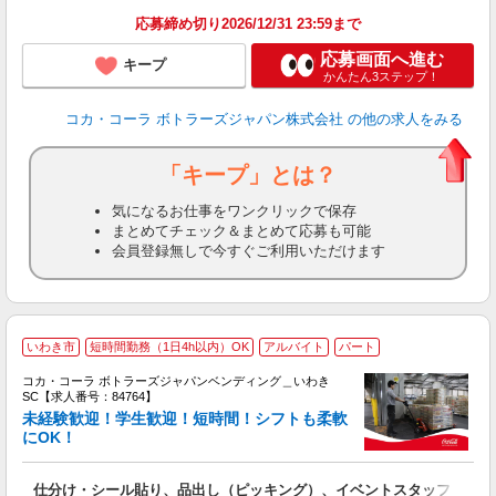
応募締め切り2026/12/31 23:59まで
応募画面へ進む
キープ
かんたん3ステップ！
コカ・コーラ ボトラーズジャパン株式会社
の他の求人をみる
「キープ」とは？
気になるお仕事をワンクリックで保存
まとめてチェック＆まとめて応募も可能
会員登録無しで今すぐご利用いただけます
いわき市
短時間勤務（1日4h以内）OK
アルバイト
パート
コカ・コーラ ボトラーズジャパンベンディング＿いわき
SC【求人番号：84764】
未経験歓迎！学生歓迎！短時間！シフトも柔軟
にOK！
未
間
仕分け・シール貼り、品出し（ピッキング）、イベントスタッフ
O