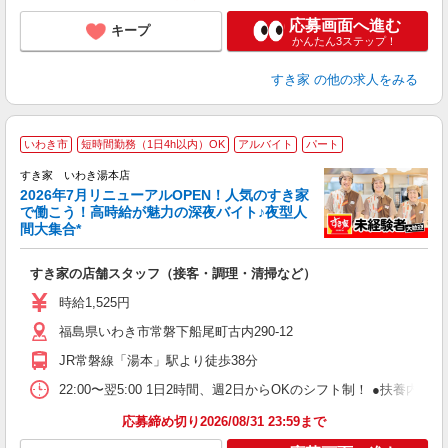
応募画面へ進む
キープ
かんたん3ステップ！
すき家
の他の求人をみる
いわき市
短時間勤務（1日4h以内）OK
アルバイト
パート
すき家 いわき湯本店
2026年7月リニューアルOPEN！人気のすき家
で働こう！高時給が魅力の深夜バイト♪夜型人
間大集合*
つ
すき家の店舗スタッフ（接客・調理・清掃など）
履
ミ
時給1,525円
～
福島県いわき市常磐下船尾町古内290-12
勤
り
JR常磐線「湯本」駅より徒歩38分
22:00〜翌5:00 1日2時間、週2日からOKのシフト制！ ●扶養内勤務
応募締め切り2026/08/31 23:59まで