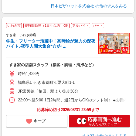
日本ピザハット株式会社
の他の求人をみる
いわき市
短時間勤務（1日4h以内）OK
アルバイト
パート
すき家 いわき錦店
学生・フリーター活躍中！高時給が魅力の深夜
バイト♪夜型人間大集合*☆彡･.｡
つ
すき家の店舗スタッフ（接客・調理・清掃など）
履
ミ
時給1,438円
～
福島県いわき市錦町江栗大町1-1
勤
り
JR常磐線「植田」駅より徒歩36分
22:00〜翌5:00 1日2時間、週2日からOKのシフト制！ ●扶養内勤務
応募締め切り2026/08/31 23:59まで
応募画面へ進む
キープ
かんたん3ステップ！
すき家
の他の求人をみる