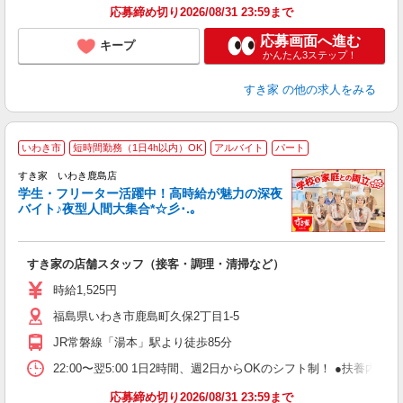
応募締め切り2026/08/31 23:59まで
応募画面へ進む
キープ
かんたん3ステップ！
すき家
の他の求人をみる
いわき市
短時間勤務（1日4h以内）OK
アルバイト
パート
すき家 いわき鹿島店
学生・フリーター活躍中！高時給が魅力の深夜
バイト♪夜型人間大集合*☆彡･.｡
つ
すき家の店舗スタッフ（接客・調理・清掃など）
履
ミ
時給1,525円
～
福島県いわき市鹿島町久保2丁目1-5
勤
り
JR常磐線「湯本」駅より徒歩85分
22:00〜翌5:00 1日2時間、週2日からOKのシフト制！ ●扶養内勤務
応募締め切り2026/08/31 23:59まで