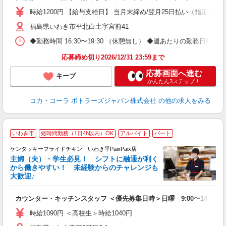
時給1200円 【給与支給日】 当月末締め/翌月25日払い（指定口座
福島県いわき市平北白土字宮前41
◆勤務時間 16:30〜19:30 （休憩無し） ◆週あたりの勤務日数 
応募締め切り2026/12/31 23:59まで
応募画面へ進む
キープ
かんたん3ステップ！
コカ・コーラ ボトラーズジャパン株式会社
の他の求人をみる
いわき市
短時間勤務（1日4h以内）OK
アルバイト
パート
ケンタッキーフライドチキン いわき平PaixPaix店
主婦（夫）・学生必見！ シフトに融通が利く
から働きやすい！ 未経験からのチャレンジも
大歓迎♪
見
カウンター・キッチンスタッフ ＜優先募集日時＞日曜 9:00〜14:00
未
ダ
時給1090円 ＜高校生＞時給1040円
昇