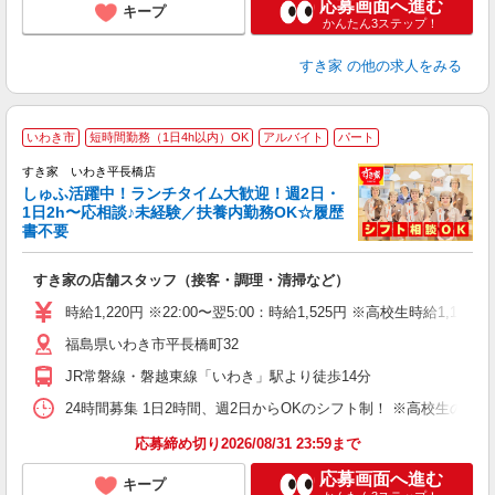
応募画面へ進む
キープ
かんたん3ステップ！
すき家
の他の求人をみる
≪
いわき市
短時間勤務（1日4h以内）OK
アルバイト
パート
すき家 いわき平長橋店
しゅふ活躍中！ランチタイム大歓迎！週2日・
安
1日2h〜応相談♪未経験／扶養内勤務OK☆履歴
書不要
の
すき家の店舗スタッフ（接客・調理・清掃など）
履
タ
時給1,220円 ※22:00〜翌5:00：時給1,525円 ※高校生時給1,160
（
福島県いわき市平長橋町32
夜
割
JR常磐線・磐越東線「いわき」駅より徒歩14分
24時間募集 1日2時間、週2日からOKのシフト制！ ※高校生のシ
応募締め切り2026/08/31 23:59まで
応募画面へ進む
キープ