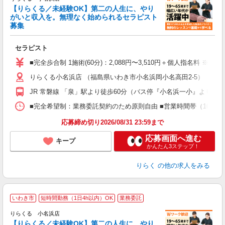
【りらくる／未経験OK】第二の人生に、やり
がいと収入を。無理なく始められるセラピスト
募集
つ
セラピスト
入
た
■完全歩合制 1施術(60分)：2,088円〜3,510円＋個人指名料 ※
主
りらくる小名浜店 （福島県いわき市小名浜岡小名高田2-5）
躍
額
JR 常磐線 「泉」駅より徒歩60分（バス停『小名浜一小』より徒歩
間
ス
■完全希望制：業務委託契約のため原則自由 ■営業時間帯（10:00
K.
応募締め切り2026/08/31 23:59まで
応募画面へ進む
キープ
かんたん3ステップ！
りらく
の他の求人をみる
いわき市
短時間勤務（1日4h以内）OK
業務委託
りらくる 小名浜店
【りらくる／未経験OK】第二の人生に、やり