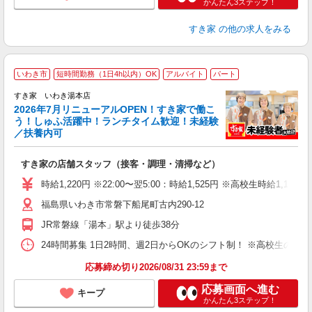
かんたん3ステップ！
すき家
の他の求人をみる
≪
いわき市
短時間勤務（1日4h以内）OK
アルバイト
パート
すき家 いわき湯本店
2026年7月リニューアルOPEN！すき家で働こ
安
う！しゅふ活躍中！ランチタイム歓迎！未経験
／扶養内可
の
すき家の店舗スタッフ（接客・調理・清掃など）
履
タ
時給1,220円 ※22:00〜翌5:00：時給1,525円 ※高校生時給1,160
（
福島県いわき市常磐下船尾町古内290-12
夜
割
JR常磐線「湯本」駅より徒歩38分
24時間募集 1日2時間、週2日からOKのシフト制！ ※高校生のシ
応募締め切り2026/08/31 23:59まで
応募画面へ進む
キープ
かんたん3ステップ！