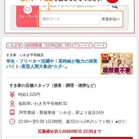
いわき市
短時間勤務（1日4h以内）OK
アルバイト
パート
すき家 いわき平長橋店
学生・フリーター活躍中！高時給が魅力の深夜
バイト♪夜型人間大集合*☆彡･.｡
つ
すき家の店舗スタッフ（接客・調理・清掃など）
履
ミ
時給1,525円
～
福島県いわき市平長橋町32
勤
り
JR常磐線・磐越東線「いわき」駅より徒歩14分
22:00〜翌5:00 1日2時間、週2日からOKのシフト制！ ●扶養内勤務
応募締め切り2026/08/31 23:59まで