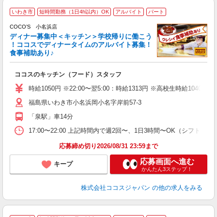
いわき市
短時間勤務（1日4h以内）OK
アルバイト
パート
COCO’S 小名浜店
ディナー募集中＜キッチン＞学校帰りに働こう
！ココスでディナータイムのアルバイト募集！
食事補助あり♪
な
ココスのキッチン（フード）スタッフ
未
（
時給1050円 ※22:00〜翌5:00：時給1313円 ※高校生時給1040円
福島県いわき市小名浜岡小名字岸前57-3
「泉駅」車14分
17:00〜22:00 上記時間内で週2回〜、1日3時間〜OK（シフト制
応募締め切り2026/08/31 23:59まで
応募画面へ進む
キープ
かんたん3ステップ！
株式会社ココスジャパン
の他の求人をみる
≪