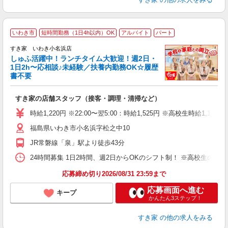
≪
いわき市
短時間勤務（1日4h以内）OK
アルバイト
パート
すき家 いわき小名浜店
しゅふ活躍中！ランチタイム大歓迎！週2日・
安
1日2h〜応相談♪未経験／扶養内勤務OK☆履歴
書不要
の
すき家の店舗スタッフ（接客・調理・清掃など）
履
タ
時給1,220円 ※22:00〜翌5:00：時給1,525円 ※高校生時給1,160
（
福島県いわき市小名浜字松之中10
夜
割
JR常磐線「泉」駅より徒歩43分
24時間募集 1日2時間、週2日からOKのシフト制！ ※高校生のシ
応募締め切り2026/08/31 23:59まで
応募画面へ進む
キープ
かんたん3ステップ！
すき家
の他の求人をみる