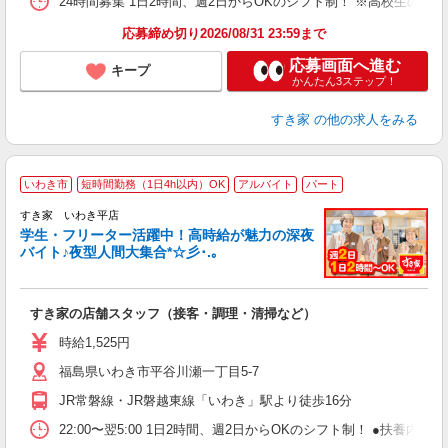
24時間募集 1日2時間、週2日からOKのシフト制！ ※高校生のシ
応募締め切り2026/08/31 23:59まで
応募画面へ進む
キープ
かんたん3ステップ！
すき家
の他の求人をみる
いわき市
短時間勤務（1日4h以内）OK
アルバイト
パート
すき家 いわき平店
学生・フリーター活躍中！高時給が魅力の深夜
バイト♪夜型人間大集合*☆彡･.｡
つ
すき家の店舗スタッフ（接客・調理・清掃など）
履
ミ
時給1,525円
～
福島県いわき市平谷川瀬一丁目5-7
勤
り
JR常磐線・JR磐越東線「いわき」駅より徒歩16分
22:00〜翌5:00 1日2時間、週2日からOKのシフト制！ ●扶養内勤務