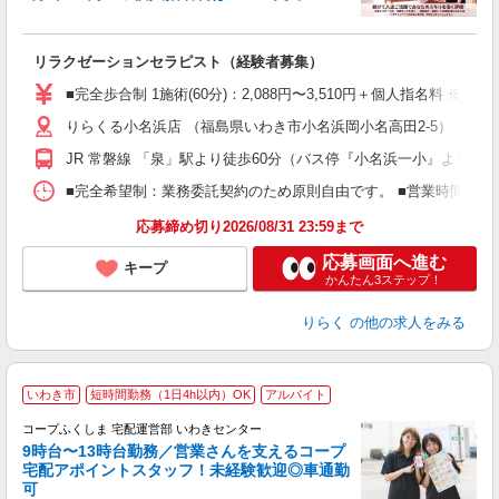
に
間
リラクゼーションセラピスト（経験者募集）
入
た
■完全歩合制 1施術(60分)：2,088円〜3,510円＋個人指名料 
主
りらくる小名浜店 （福島県いわき市小名浜岡小名高田2-5）
躍
額
JR 常磐線 「泉」駅より徒歩60分（バス停『小名浜一小』より徒歩
間
ス
■完全希望制：業務委託契約のため原則自由です。 ■営業時間帯（9
K.
応募締め切り2026/08/31 23:59まで
応募画面へ進む
キープ
かんたん3ステップ！
りらく
の他の求人をみる
いわき市
短時間勤務（1日4h以内）OK
アルバイト
コープふくしま 宅配運営部 いわきセンター
9時台〜13時台勤務／営業さんを支えるコープ
宅配アポイントスタッフ！未経験歓迎◎車通勤
ま
可