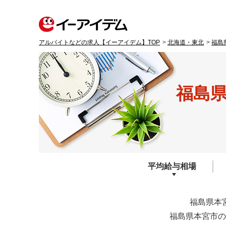
アルバイトなどの求人【イーアイデム】TOP
北海道・東北
福島
福島
平均給与
相場
福島県本
福島県本宮市の