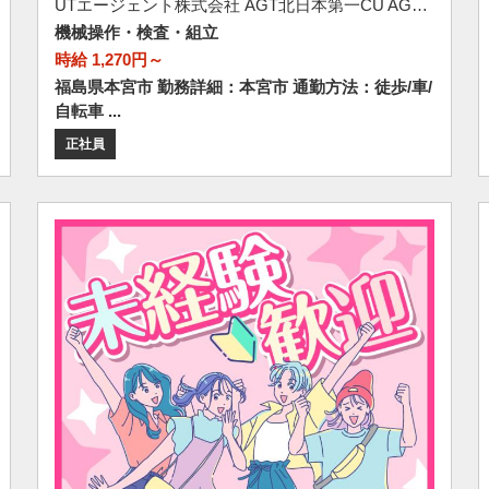
UTエージェント株式会社 AGT北日本第一CU AGT郡山エリア 名郷CL 《Abec1C》
機械操作・検査・組立
時給 1,270円～
福島県本宮市 勤務詳細：本宮市 通勤方法：徒歩/車/
自転車 ...
正社員