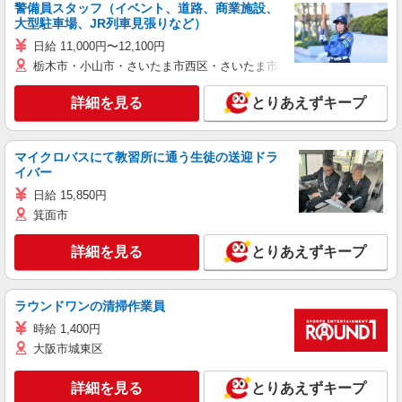
警備員スタッフ（イベント、道路、商業施設、
大型駐車場、JR列車見張りなど）
日給 11,000円〜12,100円
栃木市・小山市・さいたま市西区・さいたま市岩槻区・久喜市・蓮田
詳細を見る
とりあえずキープ
マイクロバスにて教習所に通う生徒の送迎ドラ
イバー
日給 15,850円
箕面市
詳細を見る
とりあえずキープ
ラウンドワンの清掃作業員
時給 1,400円
大阪市城東区
詳細を見る
とりあえずキープ