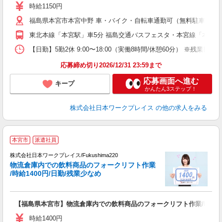
中
時給1150円
分
福島県本宮市本宮中野 車・バイク・自転車通勤可（無料駐車場有
東北本線「本宮駅」車5分 福島交通バスフェスタ・本宮線「本宮
【日勤】5勤2休 9:00〜18:00（実働8時間/休憩60分） ※残業目安：
応募締め切り2026/12/31 23:59まで
応募画面へ進む
キープ
かんたん3ステップ！
株式会社日本ワークプレイス
の他の求人をみる
■
本宮市
派遣社員
株式会社日本ワークプレイス/Fukushima220
物流倉庫内での飲料商品のフォークリフト作業
だ
/時給1400円/日勤/残業少なめ
有
【福島県本宮市】物流倉庫内での飲料商品のフォークリフト作業/時給140
即
ム
時給1400円