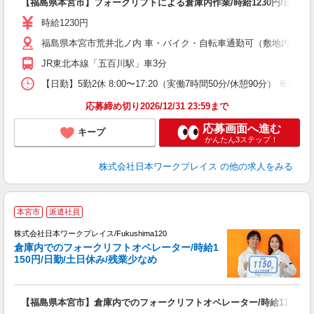
【福島県本宮市】フォークリフトによる倉庫内作業/時給1230円/日勤/
即
日
時給1230円
通
福島県本宮市荒井北ノ内 車・バイク・自転車通勤可（敷地内無料
JR東北本線「五百川駅」車3分
【日勤】5勤2休 8:00〜17:20（実働7時間50分/休憩90分） ※残業
応募締め切り2026/12/31 23:59まで
応募画面へ進む
キープ
かんたん3ステップ！
株式会社日本ワークプレイス
の他の求人をみる
■
本宮市
派遣社員
株式会社日本ワークプレイス/Fukushima120
倉庫内でのフォークリフトオペレーター/時給1
だ
150円/日勤/土日休み/残業少なめ
有
【福島県本宮市】倉庫内でのフォークリフトオペレーター/時給1150円/
即