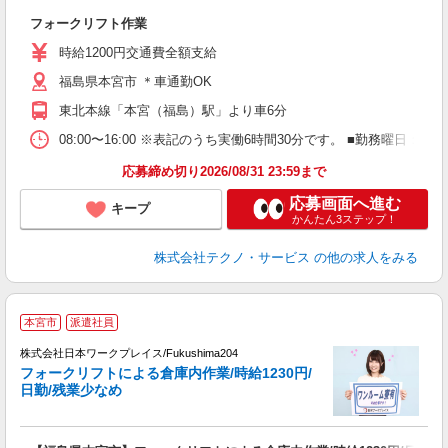
フ
フォークリフト作業
履
ラ
時給1200円交通費全額支給
福島県本宮市 ＊車通勤OK
東北本線「本宮（福島）駅」より車6分
08:00〜16:00 ※表記のうち実働6時間30分です。 ■勤務曜
応募締め切り2026/08/31 23:59まで
応募画面へ進む
キープ
かんたん3ステップ！
株式会社テクノ・サービス
の他の求人をみる
■
本宮市
派遣社員
株式会社日本ワークプレイス/Fukushima204
フォークリフトによる倉庫内作業/時給1230円/
だ
日勤/残業少なめ
有