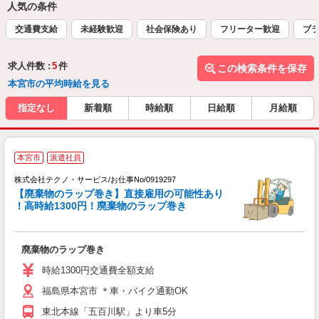
人気の条件
交通費支給
未経験歓迎
社会保険あり
フリーター歓迎
ブラ
求人件数 :
5
件
この検索条件を保存
本宮市の平均時給を見る
指定なし
新着順
時給順
日給順
月給順
本宮市
派遣社員
株式会社テクノ・サービス/お仕事No/0919297
【廃棄物のラップ巻き】直接雇用の可能性あり
！高時給1300円！廃棄物のラップ巻き
り
廃棄物のラップ巻き
履
ラ
時給1300円交通費全額支給
バ
福島県本宮市 ＊車・バイク通勤OK
東北本線「五百川駅」より車5分