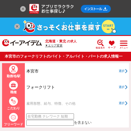
北海道・東北
の求人
▼エリア変更
本宮市のフォークリフトのバイト・アルバイト・パートの求人情報一
覧
本宮市
選択
勤務地/駅
フォークリフト
選択
職種
雇用形態、給与、特徴、その他
選択
こだわり
を含まない
フリーワード