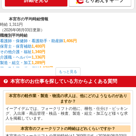
詳細を見る
とりあえずキープ
本宮市の平均時給情報
時給 1,311円
（2026年08月03日更新）
職種別平均時給
看護師・保健師・看護助手・助産師
1,406円
保育士・保育補助
1,400円
その他介護・福祉
1,340円
介護職・ヘルパー
1,336円
製造・組立・加工
1,289円
ファストフード・デリ
1,272円
もっと見る
フォークリフト
1,260円
医療事務・受付・クラーク
1,250円
本宮市のお仕事を探している方からよくある質問
調理・調理補助・調理師
1,223円
入出庫・商品管理・検品・検査
1,190円
本宮市の他の職種の平均時給を見る
本宮市の軽作業・製造・物流の求人は、他にどのようなものがあり
ますか？
イーアイデムでは、フォークリフトの他に、梱包・仕分け・ピッキン
グ、入出庫・商品管理・検品・検査、製造・組立・加工など様々な求
人を掲載しています。
本宮市のフォークリフトの時給はどれくらいですか？
本宮市のフォークリフトの平均時給は1,260円です（2026年08月03日