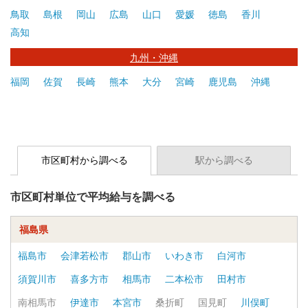
鳥取
島根
岡山
広島
山口
愛媛
徳島
香川
高知
九州・沖縄
福岡
佐賀
長崎
熊本
大分
宮崎
鹿児島
沖縄
市区町村から調べる
駅から調べる
市区町村単位で平均給与を調べる
福島県
福島市
会津若松市
郡山市
いわき市
白河市
須賀川市
喜多方市
相馬市
二本松市
田村市
南相馬市
伊達市
本宮市
桑折町
国見町
川俣町