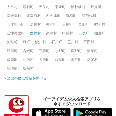
大玉村
鏡石町
天栄村
下郷町
檜枝岐村
只見町
南会津町
北塩原村
西会津町
磐梯町
猪苗代町
会津坂下町
湯川村
柳津町
三島町
金山町
昭和村
会津美里町
西郷村
泉崎村
中島村
矢吹町
棚倉町
矢祭町
塙町
鮫川村
石川町
玉川村
平田村
浅川町
古殿町
三春町
小野町
広野町
楢葉町
富岡町
川内村
大熊町
双葉町
浪江町
葛尾村
新地町
飯舘村
> 全国の最低賃金を調べる
イーアイデム求人検索アプリを
今すぐダウンロード