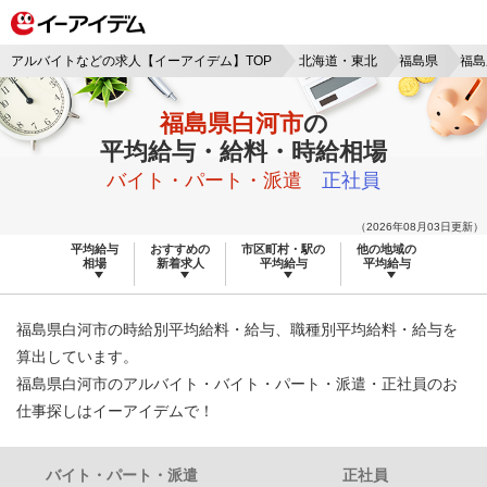
アルバイトなどの求人【イーアイデム】TOP
北海道・東北
福島県
福島
福島県白河市
の
平均給与・給料・時給相場
バイト・パート・派遣
正社員
（2026年08月03日更新）
平均給与
おすすめの
市区町村・駅の
他の地域の
相場
新着求人
平均給与
平均給与
福島県白河市の時給別平均給料・給与、職種別平均給料・給与を
算出しています。
福島県白河市のアルバイト・バイト・パート・派遣・正社員のお
仕事探しはイーアイデムで！
バイト・パート・派遣
正社員