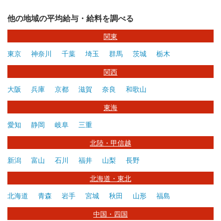
他の地域の平均給与・給料を調べる
関東
東京
神奈川
千葉
埼玉
群馬
茨城
栃木
関西
大阪
兵庫
京都
滋賀
奈良
和歌山
東海
愛知
静岡
岐阜
三重
北陸・甲信越
新潟
富山
石川
福井
山梨
長野
北海道・東北
北海道
青森
岩手
宮城
秋田
山形
福島
中国・四国