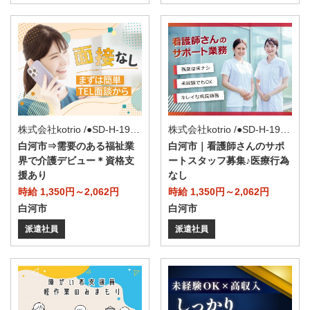
株式会社kotrio /●SD-H-1993435
株式会社kotrio /●SD-H-1975110
白河市⇒需要のある福祉業
白河市｜看護師さんのサポ
界で介護デビュー＊資格支
ートスタッフ募集♪医療行為
援あり
なし
時給 1,350円～2,062円
時給 1,350円～2,062円
白河市
白河市
派遣社員
派遣社員