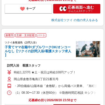
応募画面へ進む
キープ
かんたん3ステップ！
株式会社ツクイ
の他の求人をみる
倉敷市
主婦・主夫歓迎
パート
ツクイ倉敷連島（訪問入浴）
子育てママ在籍中/ダブルワークOK/オンコー
ルなし【ツクイの訪問入浴/看護スタッフ求人
】
各
訪問入浴 看護スタッフ
入
り
時給1,227円 ★土・祝日は時給100円アップ！
リ
岡山県倉敷市亀島1丁目21番31号
ー
O
・JR伯備線/山陽本線「倉敷駅」から両備バス乗車、「旭町北」下
な
（1）08:30〜17:30（休憩60分） ※勤務時間応相談 ※シフト制
髪
応募締め切り2026/08/20 23:59まで