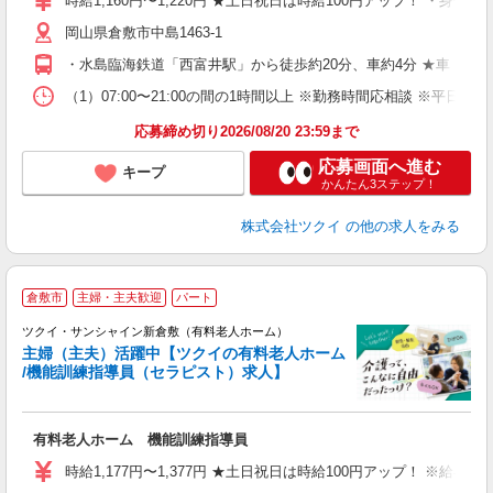
時給1,160円〜1,220円 ★土日祝日は時給100円アップ！ ・身体
リ
岡山県倉敷市中島1463-1
ー
O
・水島臨海鉄道「西富井駅」から徒歩約20分、車約4分 ★車・バ
な
（1）07:00〜21:00の間の1時間以上 ※勤務時間応相談 ※
髪
応募締め切り2026/08/20 23:59まで
応募画面へ進む
キープ
かんたん3ステップ！
株式会社ツクイ
の他の求人をみる
倉敷市
主婦・主夫歓迎
パート
ツクイ・サンシャイン新倉敷（有料老人ホーム）
主婦（主夫）活躍中【ツクイの有料老人ホーム
/機能訓練指導員（セラピスト）求人】
各
有料老人ホーム 機能訓練指導員
入
り
時給1,177円〜1,377円 ★土日祝日は時給100円アップ！ ※給
リ