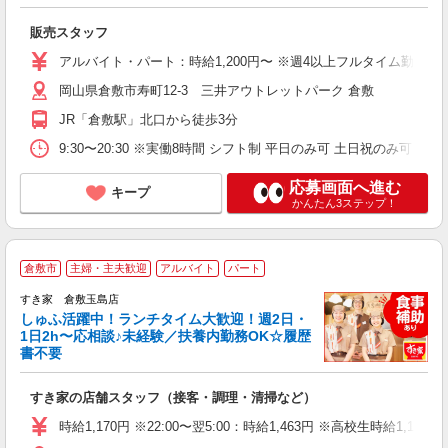
ス
販売スタッフ
未
K
アルバイト・パート：時給1,200円〜 ※週4以上フルタイム勤務の
日
岡山県倉敷市寿町12-3 三井アウトレットパーク 倉敷
業
り
JR「倉敷駅」北口から徒歩3分
9:30〜20:30 ※実働8時間 シフト制 平日のみ可 土日祝のみ可 時
応募画面へ進む
キープ
かんたん3ステップ！
≪
倉敷市
主婦・主夫歓迎
アルバイト
パート
すき家 倉敷玉島店
しゅふ活躍中！ランチタイム大歓迎！週2日・
安
1日2h〜応相談♪未経験／扶養内勤務OK☆履歴
書不要
の
すき家の店舗スタッフ（接客・調理・清掃など）
履
タ
時給1,170円 ※22:00〜翌5:00：時給1,463円 ※高校生時給1,100
（