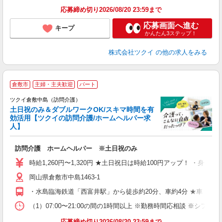
髪
応募締め切り2026/08/20 23:59まで
応募画面へ進む
キープ
かんたん3ステップ！
株式会社ツクイ
の他の求人をみる
倉敷市
主婦・主夫歓迎
パート
ツクイ倉敷中島（訪問介護）
土日祝のみ＆ダブルワークOK/スキマ時間を有
効活用【ツクイの訪問介護/ホームヘルパー求
人】
各
訪問介護 ホームヘルパー ※土日祝のみ
入
り
時給1,260円〜1,320円 ★土日祝日は時給100円アップ！ ・身体
リ
岡山県倉敷市中島1463-1
ー
O
・水島臨海鉄道「西富井駅」から徒歩約20分、車約4分 ★車・バ
な
（1）07:00〜21:00の間の1時間以上 ※勤務時間応相談 ※シフ
髪
応募締め切り2026/08/20 23:59まで