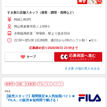
つ
すき家の店舗スタッフ（接客・調理・清掃など）
履
ミ
時給1,463円
～
岡山県倉敷市田ノ上939-1
勤
社
水島臨海鉄道「球場前」駅より徒歩16分
22:00〜翌5:00 1日2時間、週2日からOKのシフト制！ ●扶養内勤務
応募締め切り2026/08/31 23:59まで
応募画面へ進む
キープ
かんたん3ステップ！
すき家
の他の求人をみる
※
倉敷市
主婦・主夫歓迎
アルバイト
パート
き
FILA
【販売スタッフ】期間限定★人気短期バイト★
「FILA」の販売★短時間で稼げる！