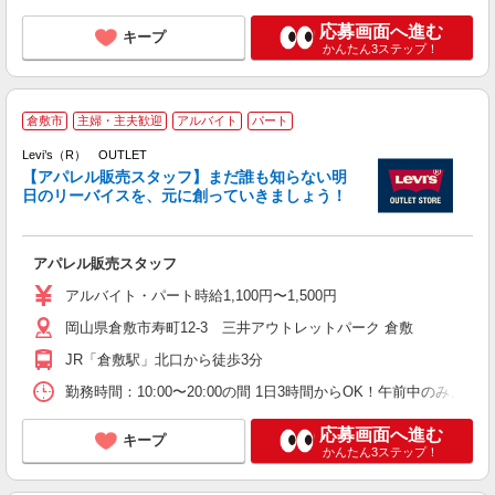
応募画面へ進む
キープ
かんたん3ステップ！
弊
倉敷市
主婦・主夫歓迎
アルバイト
パート
Levi’s（R） OUTLET
ッ
【アパレル販売スタッフ】まだ誰も知らない明
日のリーバイスを、元に創っていきましょう！
な
未
O
アパレル販売スタッフ
色
典
アルバイト・パート時給1,100円〜1,500円
岡山県倉敷市寿町12-3 三井アウトレットパーク 倉敷
JR「倉敷駅」北口から徒歩3分
勤務時間：10:00〜20:00の間 1日3時間からOK！午前中の
応募画面へ進む
キープ
かんたん3ステップ！