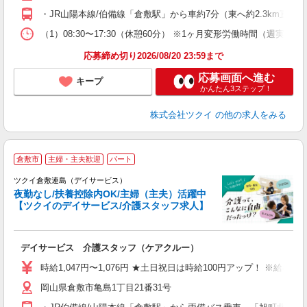
O
・JR山陽本線/伯備線「倉敷駅」から車約7分（東へ約2.3km直
な
（1）08:30〜17:30（休憩60分） ※1ヶ月変形労働時間（週実
髪
応募締め切り2026/08/20 23:59まで
応募画面へ進む
キープ
かんたん3ステップ！
株式会社ツクイ
の他の求人をみる
倉敷市
主婦・主夫歓迎
パート
ツクイ倉敷連島（デイサービス）
夜勤なし/扶養控除内OK/主婦（主夫）活躍中
【ツクイのデイサービス/介護スタッフ求人】
各
デイサービス 介護スタッフ（ケアクルー）
入
り
時給1,047円〜1,076円 ★土日祝日は時給100円アップ！ ※給
リ
岡山県倉敷市亀島1丁目21番31号
ー
O