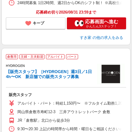
24時間募集 1日2時間、週2日からOKのシフト制！ ※高校生のシ
応募締め切り2026/08/31 23:59まで
応募画面へ進む
キープ
かんたん3ステップ！
すき家
の他の求人をみる
1
倉敷市
主婦・主夫歓迎
アルバイト
パート
マ
HYDROGEN
未
【販売スタッフ】［HYDROGEN］週3日／1日
K
4h〜OK 新店舗での販売スタッフ募集
ル
支
販売スタッフ
アルバイト・パート：時給1,150円〜 ※フルタイム勤務1,200
岡山県倉敷市寿町12-3 三井アウトレットパーク 倉敷
JR「倉敷駅」北口から徒歩3分
9:30〜20:30 上記の時間帯から時間・曜日をご相談ください♪