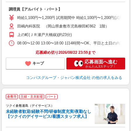
大
調理員【アルバイト・パート】
入
歓
時給1,100円〜1,200円 試用期間中 時給1,100円〜1,200円
～
用
田嶋内科医院 （岡山県倉敷市児島柳田町862 1階）
O
上の町(ＪＲ瀬戸大橋線)(約23分)
朝
ま
08:00〜12:00 13:00〜18:00 1日4時間〜OK、平日と土日の内
応募締め切り2026/08/22 23:59まで
応募画面へ進む
キープ
かんたん3ステップ！
コンパスグループ・ジャパン株式会社
の他の求人をみる
倉敷市
主婦・主夫歓迎
パート
ツクイ倉敷連島（デイサービス）
未経験者歓迎/経験不問/研修制度充実/夜勤なし
【ツクイのデイサービス/看護スタッフ求人】
各