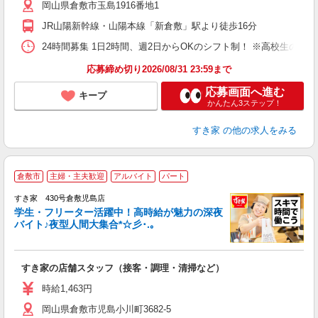
岡山県倉敷市玉島1916番地1
夜
事
JR山陽新幹線・山陽本線「新倉敷」駅より徒歩16分
24時間募集 1日2時間、週2日からOKのシフト制！ ※高校生のシ
応募締め切り2026/08/31 23:59まで
応募画面へ進む
キープ
かんたん3ステップ！
すき家
の他の求人をみる
倉敷市
主婦・主夫歓迎
アルバイト
パート
すき家 430号倉敷児島店
学生・フリーター活躍中！高時給が魅力の深夜
バイト♪夜型人間大集合*☆彡･.｡
つ
すき家の店舗スタッフ（接客・調理・清掃など）
履
ミ
時給1,463円
～
岡山県倉敷市児島小川町3682-5
勤