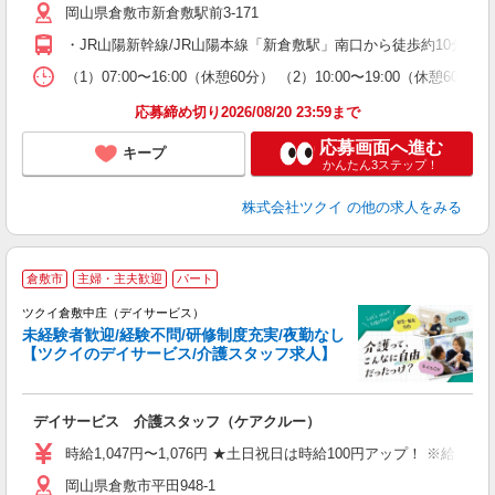
岡山県倉敷市新倉敷駅前3-171
ー
O
・JR山陽新幹線/JR山陽本線「新倉敷駅」南口から徒歩約10分 
な
（1）07:00〜16:00（休憩60分） （2）10:00〜19:00（休憩6
髪
応募締め切り2026/08/20 23:59まで
応募画面へ進む
キープ
かんたん3ステップ！
株式会社ツクイ
の他の求人をみる
倉敷市
主婦・主夫歓迎
パート
ツクイ倉敷中庄（デイサービス）
未経験者歓迎/経験不問/研修制度充実/夜勤なし
【ツクイのデイサービス/介護スタッフ求人】
各
デイサービス 介護スタッフ（ケアクルー）
入
り
時給1,047円〜1,076円 ★土日祝日は時給100円アップ！ ※給
リ
岡山県倉敷市平田948-1
ー