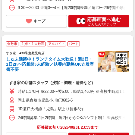
9:30〜20:30 ※週3〜4日【週20時間未満／週20〜29時間の勤
応募画面へ進む
キープ
かんたん3ステップ！
≪
倉敷市
主婦・主夫歓迎
アルバイト
パート
すき家 430号倉敷児島店
しゅふ活躍中！ランチタイム大歓迎！週2日・
安
1日2h〜応相談♪未経験／扶養内勤務OK☆履歴
書不要
の
すき家の店舗スタッフ（接客・調理・清掃など）
履
タ
時給1,170円 ※22:00〜翌5:00：時給1,463円 ※高校生時給1,100
（
岡山県倉敷市児島小川町3682-5
夜
事
JR瀬戸大橋線「児島」駅より徒歩8分
24時間募集 1日2時間、週2日からOKのシフト制！ ※高校生のシ
応募締め切り2026/08/31 23:59まで