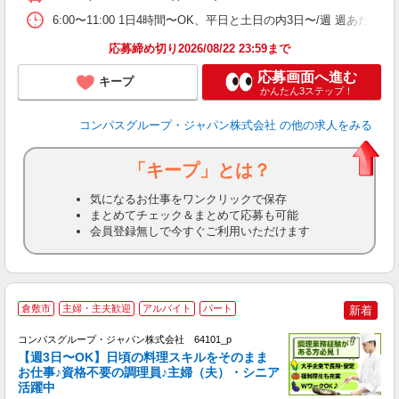
ー
6:00〜11:00 1日4時間〜OK、平日と土日の内3日〜/週 週あたり
応募締め切り2026/08/22 23:59まで
応募画面へ進む
キープ
かんたん3ステップ！
コンパスグループ・ジャパン株式会社
の他の求人をみる
「キープ」とは？
気になるお仕事をワンクリックで保存
まとめてチェック＆まとめて応募も可能
会員登録無しで今すぐご利用いただけます
倉敷市
主婦・主夫歓迎
アルバイト
パート
新着
コンパスグループ・ジャパン株式会社 64101_p
く
【週3日〜OK】日頃の料理スキルをそのまま
お仕事♪資格不要の調理員♪主婦（夫）・シニア
活躍中