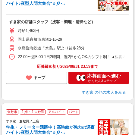
バイト♪夜型人間大集合*☆彡･.｡
つ
すき家の店舗スタッフ（接客・調理・清掃など）
履
ミ
時給1,463円
～
岡山県倉敷市東塚1-16-29
勤
社
水島臨海鉄道「水島」駅より徒歩28分
22:00〜翌5:00 1日2時間、週2日からOKのシフト制！ ●扶養内勤務
応募締め切り2026/08/31 23:59まで
応募画面へ進む
キープ
かんたん3ステップ！
すき家
の他の求人をみる
倉敷市
主婦・主夫歓迎
アルバイト
パート
すき家 倉敷田ノ上店
学生・フリーター活躍中！高時給が魅力の深夜
バイト♪夜型人間大集合*☆彡･.｡