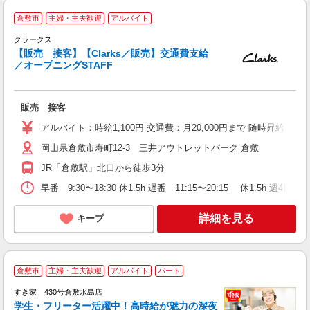
倉敷市
主婦・主夫歓迎
アルバイト
クラークス
レ
【販売 接客】【Clarks／販売】交通費支給
ミ
／オープニングSTAFF
等
宅
友
販売 接客
歴
げ
アルバイト：時給1,100円 交通費：月20,000円まで 随時昇給､昇
扶
岡山県倉敷市寿町12-3 三井アウトレットパーク 倉敷
り
JR「倉敷駅」北口から徒歩3分
早番 9:30〜18:30 休1.5h 遅番 11:15〜20:15 休1.5h 
詳細を見る
キープ
倉敷市
主婦・主夫歓迎
アルバイト
パート
すき家 430号倉敷水島店
学生・フリーター活躍中！高時給が魅力の深夜