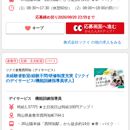
な
（1）08:30〜17:30（休憩60分） （2）08:00〜18:00の
髪
応募締め切り2026/08/20 23:59まで
応募画面へ進む
キープ
かんたん3ステップ！
株式会社ツクイ
の他の求人をみる
倉敷市
主婦・主夫歓迎
パート
ツクイ倉敷西阿知（デイサービス）
未経験者歓迎/経験不問/研修制度充実【ツクイ
のデイサービス/機能訓練指導員求人】
各
デイサービス 機能訓練指導員
入
り
時給1,377円 ★土日祝日は時給100円アップ！
リ
岡山県倉敷市西阿知町744-1
ー
O
・JR山陽本線「西阿知駅」から徒歩約14分 ★車・バイク・自転