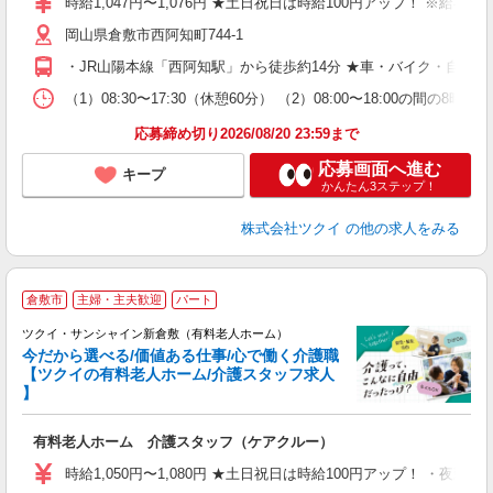
時給1,047円〜1,076円 ★土日祝日は時給100円アップ！ ※給
リ
岡山県倉敷市西阿知町744-1
ー
O
・JR山陽本線「西阿知駅」から徒歩約14分 ★車・バイク・自転
な
（1）08:30〜17:30（休憩60分） （2）08:00〜18:00
髪
応募締め切り2026/08/20 23:59まで
応募画面へ進む
キープ
かんたん3ステップ！
株式会社ツクイ
の他の求人をみる
倉敷市
主婦・主夫歓迎
パート
ツクイ・サンシャイン新倉敷（有料老人ホーム）
今だから選べる/価値ある仕事/心で働く介護職
【ツクイの有料老人ホーム/介護スタッフ求人
】
各
有料老人ホーム 介護スタッフ（ケアクルー）
入
り
時給1,050円〜1,080円 ★土日祝日は時給100円アップ！ ・夜勤手
リ