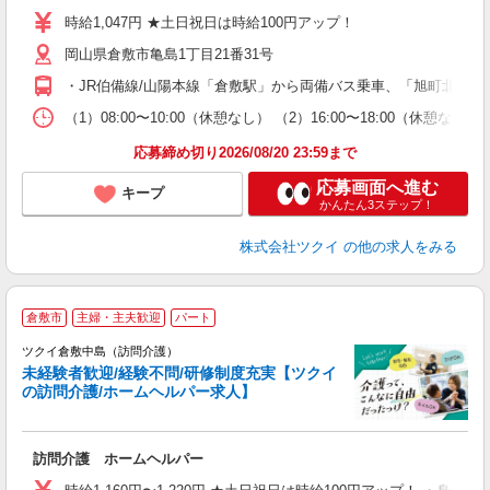
り
時給1,047円 ★土日祝日は時給100円アップ！
リ
岡山県倉敷市亀島1丁目21番31号
ー
O
・JR伯備線/山陽本線「倉敷駅」から両備バス乗車、「旭町北」下
な
（1）08:00〜10:00（休憩なし） （2）16:00〜18:00
髪
応募締め切り2026/08/20 23:59まで
応募画面へ進む
キープ
かんたん3ステップ！
株式会社ツクイ
の他の求人をみる
倉敷市
主婦・主夫歓迎
パート
ツクイ倉敷中島（訪問介護）
未経験者歓迎/経験不問/研修制度充実【ツクイ
の訪問介護/ホームヘルパー求人】
各
訪問介護 ホームヘルパー
入
り