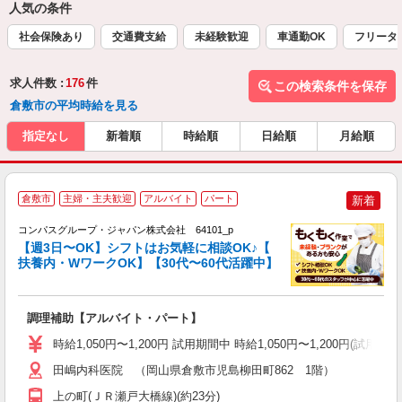
人気の条件
社会保険あり
交通費支給
未経験歓迎
車通勤OK
フリータ
求人件数 :
176
件
この検索条件を保存
倉敷市の平均時給を見る
指定なし
新着順
時給順
日給順
月給順
倉敷市
主婦・主夫歓迎
アルバイト
パート
新着
コンパスグループ・ジャパン株式会社 64101_p
く
【週3日〜OK】シフトはお気軽に相談OK♪【
扶養内・WワークOK】【30代〜60代活躍中】
大
調理補助【アルバイト・パート】
入
歓
時給1,050円〜1,200円 試用期間中 時給1,050円〜1,200円
～
用
田嶋内科医院 （岡山県倉敷市児島柳田町862 1階）
2
上の町(ＪＲ瀬戸大橋線)(約23分)
内