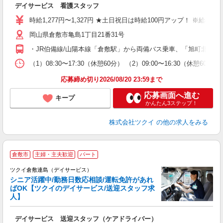
デイサービス 看護スタッフ
入
り
時給1,277円〜1,327円 ★土日祝日は時給100円アップ！ ※給
リ
岡山県倉敷市亀島1丁目21番31号
ー
O
・JR伯備線/山陽本線「倉敷駅」から両備バス乗車、「旭町北」下
な
（1）08:30〜17:30（休憩60分） （2）09:00〜16:30
髪
応募締め切り2026/08/20 23:59まで
応募画面へ進む
キープ
かんたん3ステップ！
株式会社ツクイ
の他の求人をみる
倉敷市
主婦・主夫歓迎
パート
ツクイ倉敷連島（デイサービス）
シニア活躍中/勤務日数応相談/運転免許があれ
ばOK【ツクイのデイサービス/送迎スタッフ求
人】
各
デイサービス 送迎スタッフ（ケアドライバー）
入