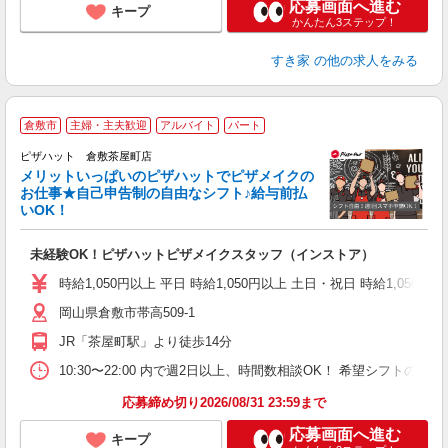
応募画面へ進む
キープ
かんたん3ステップ！
すき家
の他の求人をみる
倉敷市
主婦・主夫歓迎
アルバイト
パート
ピザハット 倉敷茶屋町店
メリットいっぱいのピザハットでピザメイクの
お仕事★自己申告制の自由なシフト♪給与前払
いOK！
う
だ
未経験OK！ピザハットピザメイクスタッフ（インストア）
友
躍
時給1,050円以上 平日 時給1,050円以上 土日・祝日 時給1,050円以
（
岡山県倉敷市帯高509-1
中
ル
JR「茶屋町駅」より徒歩14分
険
日
10:30〜22:00 内で週2日以上、時間数相談OK！ 希望シフト
応募締め切り2026/08/31 23:59まで
応募画面へ進む
キープ