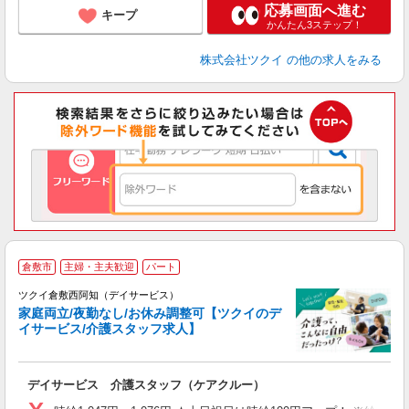
応募画面へ進む
キープ
かんたん3ステップ！
株式会社ツクイ
の他の求人をみる
倉敷市
主婦・主夫歓迎
パート
ツクイ倉敷西阿知（デイサービス）
家庭両立/夜勤なし/お休み調整可【ツクイのデ
イサービス/介護スタッフ求人】
各
デイサービス 介護スタッフ（ケアクルー）
入
り