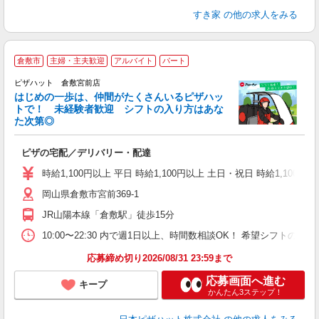
すき家
の他の求人をみる
倉敷市
主婦・主夫歓迎
アルバイト
パート
♪
ピザハット 倉敷宮前店
はじめの一歩は、仲間がたくさんいるピザハッ
トで！ 未経験者歓迎 シフトの入り方はあな
れ
た次第◎
友
躍
ピザの宅配／デリバリー・配達
（
中
時給1,100円以上 平日 時給1,100円以上 土日・祝日 時給1,100円以
ル
岡山県倉敷市宮前369-1
険
K
JR山陽本線「倉敷駅」徒歩15分
（
10:00〜22:30 内で週1日以上、時間数相談OK！ 希望シフト
応募締め切り2026/08/31 23:59まで
応募画面へ進む
キープ
かんたん3ステップ！