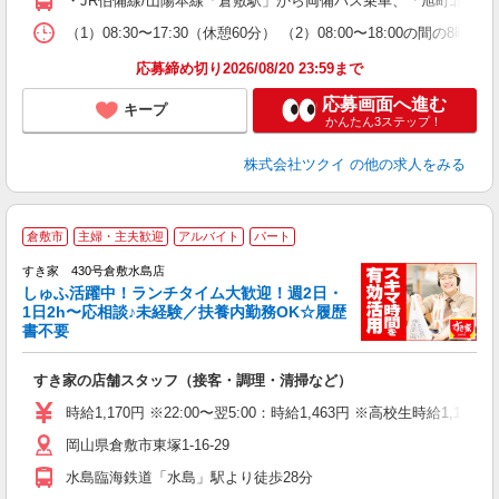
・JR伯備線/山陽本線「倉敷駅」から両備バス乗車、「旭町北」下
な
（1）08:30〜17:30（休憩60分） （2）08:00〜18:00
髪
応募締め切り2026/08/20 23:59まで
応募画面へ進む
キープ
かんたん3ステップ！
株式会社ツクイ
の他の求人をみる
≪
倉敷市
主婦・主夫歓迎
アルバイト
パート
すき家 430号倉敷水島店
しゅふ活躍中！ランチタイム大歓迎！週2日・
安
1日2h〜応相談♪未経験／扶養内勤務OK☆履歴
書不要
の
すき家の店舗スタッフ（接客・調理・清掃など）
履
タ
時給1,170円 ※22:00〜翌5:00：時給1,463円 ※高校生時給1,100
（
岡山県倉敷市東塚1-16-29
夜
事
水島臨海鉄道「水島」駅より徒歩28分