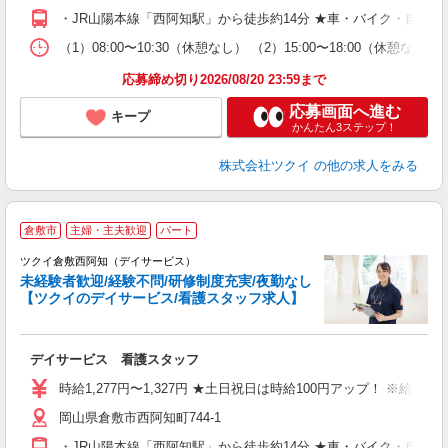
O
・JR山陽本線「西阿知駅」から徒歩約14分 ★車・バイク・自転
な
（1）08:00〜10:30（休憩なし） （2）15:00〜18:00
髪
応募締め切り2026/08/20 23:59まで
応募画面へ進む
キープ
かんたん3ステップ！
株式会社ツクイ
の他の求人をみる
倉敷市
主婦・主夫歓迎
パート
ツクイ倉敷西阿知（デイサービス）
未経験者歓迎/経験不問/研修制度充実/夜勤なし
【ツクイのデイサービス/看護スタッフ求人】
各
デイサービス 看護スタッフ
入
り
時給1,277円〜1,327円 ★土日祝日は時給100円アップ！ ※給
リ
岡山県倉敷市西阿知町744-1
ー
O
・JR山陽本線「西阿知駅」から徒歩約14分 ★車・バイク・自転