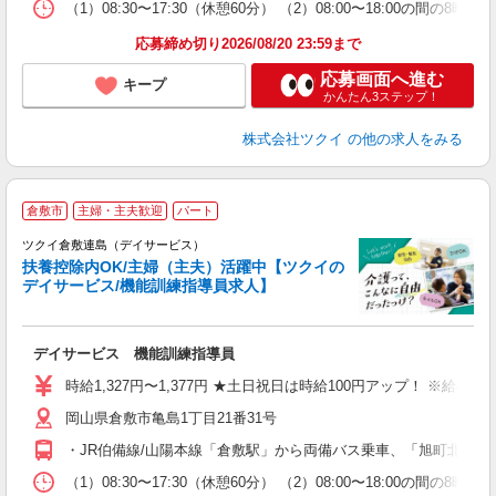
な
（1）08:30〜17:30（休憩60分） （2）08:00〜18:00
髪
応募締め切り2026/08/20 23:59まで
応募画面へ進む
キープ
かんたん3ステップ！
株式会社ツクイ
の他の求人をみる
倉敷市
主婦・主夫歓迎
パート
ツクイ倉敷連島（デイサービス）
扶養控除内OK/主婦（主夫）活躍中【ツクイの
デイサービス/機能訓練指導員求人】
各
デイサービス 機能訓練指導員
入
り
時給1,327円〜1,377円 ★土日祝日は時給100円アップ！ ※給
リ
岡山県倉敷市亀島1丁目21番31号
ー
O
・JR伯備線/山陽本線「倉敷駅」から両備バス乗車、「旭町北」下
な
（1）08:30〜17:30（休憩60分） （2）08:00〜18:00の