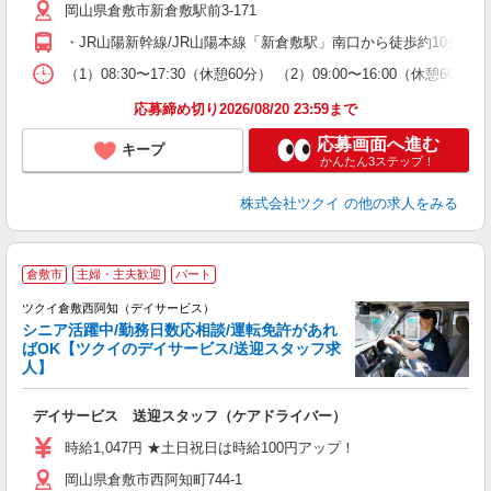
岡山県倉敷市新倉敷駅前3-171
ー
O
・JR山陽新幹線/JR山陽本線「新倉敷駅」南口から徒歩約10分 
な
（1）08:30〜17:30（休憩60分） （2）09:00〜16:00（休憩
髪
応募締め切り2026/08/20 23:59まで
応募画面へ進む
キープ
かんたん3ステップ！
株式会社ツクイ
の他の求人をみる
倉敷市
主婦・主夫歓迎
パート
ツクイ倉敷西阿知（デイサービス）
シニア活躍中/勤務日数応相談/運転免許があれ
ばOK【ツクイのデイサービス/送迎スタッフ求
人】
各
デイサービス 送迎スタッフ（ケアドライバー）
入
り
時給1,047円 ★土日祝日は時給100円アップ！
リ
岡山県倉敷市西阿知町744-1
ー