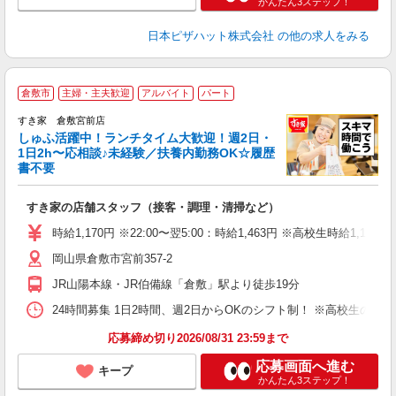
かんたん3ステップ！
日本ピザハット株式会社
の他の求人をみる
≪
倉敷市
主婦・主夫歓迎
アルバイト
パート
すき家 倉敷宮前店
しゅふ活躍中！ランチタイム大歓迎！週2日・
安
1日2h〜応相談♪未経験／扶養内勤務OK☆履歴
書不要
の
すき家の店舗スタッフ（接客・調理・清掃など）
履
タ
時給1,170円 ※22:00〜翌5:00：時給1,463円 ※高校生時給1,100
（
岡山県倉敷市宮前357-2
夜
事
JR山陽本線・JR伯備線「倉敷」駅より徒歩19分
24時間募集 1日2時間、週2日からOKのシフト制！ ※高校生のシ
応募締め切り2026/08/31 23:59まで
応募画面へ進む
キープ
かんたん3ステップ！