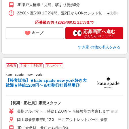
社
JR瀬戸大橋線「児島」駅より徒歩8分
22:00〜翌5:00 1日2時間、週2日からOKのシフト制！ ●扶養内勤務
応募締め切り2026/08/31 23:59まで
応募画面へ進む
キープ
かんたん3ステップ！
すき家
の他の求人をみる
k
倉敷市
主婦・主夫歓迎
アルバイト
kate spade new york
【接客販売】★kate spade new york好き大
大
歓迎★時給1200円〜＆社割◎社員登用◎
入
ー
【長期・正社員】販売スタッフ
り
長期アルバイト：時給1,200円〜 ※経験能力考慮します ※試用期
岡山県倉敷市寿町12-3 三井アウトレットパーク 倉敷
JR「倉敷駅」北口から徒歩3分