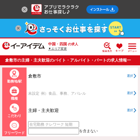
中国・四国
の求人
▼エリア変更
倉敷市の主婦・主夫歓迎のバイト・アルバイト・パートの求人情報一
覧
倉敷市
選択
勤務地/駅
未設定
例）食品、事務、アパレル
選択
職種
主婦・主夫歓迎
選択
こだわり
を含まない
フリーワード