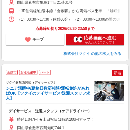
ー
岡山県倉敷市亀島1丁目21番31号
O
・JR伯備線/山陽本線「倉敷駅」から両備バス乗車、「旭町北」下
な
（1）08:30〜17:30（休憩60分） （2）08:00〜18:00の
髪
応募締め切り2026/08/20 23:59まで
応募画面へ進む
キープ
かんたん3ステップ！
株式会社ツクイ
の他の求人をみる
倉敷市
女性活躍中
パート
新着
ツクイ倉敷西阿知（デイサービス）
シニア活躍中/勤務日数応相談/運転免許があれ
ばOK【ツクイのデイサービス/送迎スタッフ求
人】
各
デイサービス 送迎スタッフ（ケアドライバー）
入
り
時給1,047円 ★土日祝日は時給100円アップ！
リ
ー
岡山県倉敷市西阿知町744-1