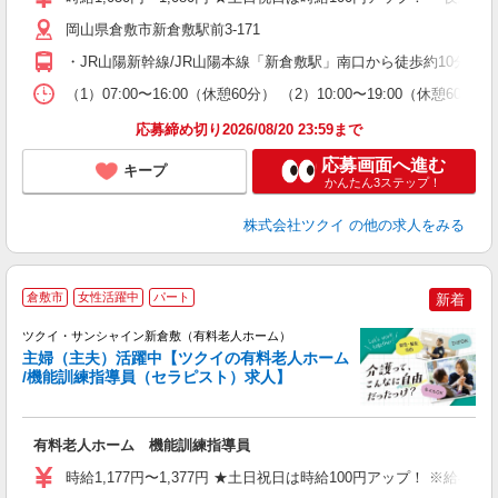
リ
ー
岡山県倉敷市新倉敷駅前3-171
O
・JR山陽新幹線/JR山陽本線「新倉敷駅」南口から徒歩約10分 
な
（1）07:00〜16:00（休憩60分） （2）10:00〜19:00（休憩6
髪
応募締め切り2026/08/20 23:59まで
応募画面へ進む
キープ
かんたん3ステップ！
株式会社ツクイ
の他の求人をみる
倉敷市
女性活躍中
パート
新着
ツクイ・サンシャイン新倉敷（有料老人ホーム）
主婦（主夫）活躍中【ツクイの有料老人ホーム
/機能訓練指導員（セラピスト）求人】
各
有料老人ホーム 機能訓練指導員
入
り
時給1,177円〜1,377円 ★土日祝日は時給100円アップ！ ※給
リ