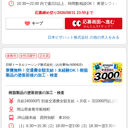
日
10:30〜22:00 内で週2日以上、時間数相談OK！ 希望シフト
応募締め切り2026/08/31 23:59まで
応募画面へ進む
キープ
かんたん3ステップ！
日本ピザハット株式会社
の他の求人をみる
◎
倉敷市
女性活躍中
正社員
n
日研トータルソーシング株式会社（お仕事No.NS0415）
ー
寮費無料！交通費全額支給！未経験OK！樹脂
z
製品の塗装前後の加工・検査
談
W
樹脂製品の塗装前後の加工・検査
ク
会
月給240000円 別途交通費全額支給 ＜月収＞ 322000円以上可 月給24
岡山県倉敷市船穂町
JR山陽本線 西阿知駅 車10分
［1］6:30〜15:30［2］18:00〜翌3:00［3］18:30〜翌3:3