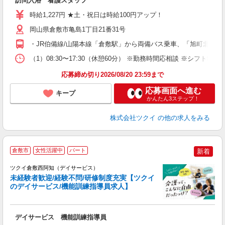
訪問入浴 看護スタッフ
入
り
時給1,227円 ★土・祝日は時給100円アップ！
リ
ー
岡山県倉敷市亀島1丁目21番31号
O
・JR伯備線/山陽本線「倉敷駅」から両備バス乗車、「旭町北」下
な
（1）08:30〜17:30（休憩60分） ※勤務時間応相談 ※シフト制
髪
応募締め切り2026/08/20 23:59まで
応募画面へ進む
キープ
かんたん3ステップ！
株式会社ツクイ
の他の求人をみる
倉敷市
女性活躍中
パート
新着
ツクイ倉敷西阿知（デイサービス）
未経験者歓迎/経験不問/研修制度充実【ツクイ
のデイサービス/機能訓練指導員求人】
各
デイサービス 機能訓練指導員
入