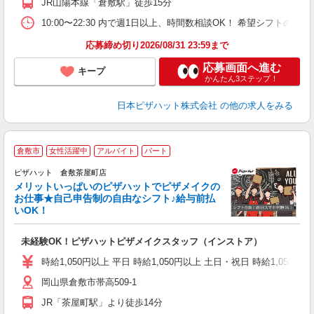
JR山陽本線「倉敷駅」徒歩15分
（
10:00〜22:30 内で週1日以上、時間数相談OK！ 希望シフト
応募締め切り2026/08/31 23:59まで
応募画面へ進む
キープ
かんたん3ステップ！
日本ピザハット株式会社
の他の求人をみる
倉敷市
女性活躍中
アルバイト
パート
ピザハット 倉敷茶屋町店
メリットいっぱいのピザハットでピザメイクの
お仕事★自己申告制の自由なシフト♪給与前払
いOK！
う
だ
未経験OK！ピザハットピザメイクスタッフ（インストア）
友
躍
時給1,050円以上 平日 時給1,050円以上 土日・祝日 時給1,050円以
（
岡山県倉敷市帯高509-1
中
ル
JR「茶屋町駅」より徒歩14分
険