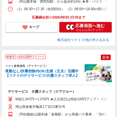
・JR山陽本線「西阿知駅」から徒歩約14分 ★車・バイク・自転
な
（1）08:30〜17:30（休憩60分） （2）08:00〜18:00の
髪
応募締め切り2026/08/20 23:59まで
応募画面へ進む
キープ
かんたん3ステップ！
株式会社ツクイ
の他の求人をみる
倉敷市
女性活躍中
パート
新着
ツクイ倉敷連島（デイサービス）
夜勤なし/扶養控除内OK/主婦（主夫）活躍中
【ツクイのデイサービス/介護スタッフ求人】
各
デイサービス 介護スタッフ（ケアクルー）
入
り
時給1,047円〜1,076円 ★土日祝日は時給100円アップ！ ※給
リ
ー
岡山県倉敷市亀島1丁目21番31号
O
・JR伯備線/山陽本線「倉敷駅」から両備バス乗車、「旭町北」下