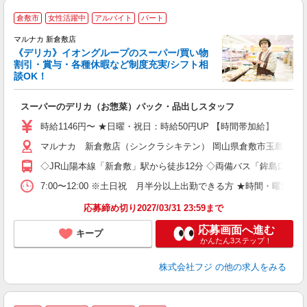
倉敷市
女性活躍中
アルバイト
パート
マルナカ 新倉敷店
《デリカ》イオングループのスーパー/買い物
割引・賞与・各種休暇など制度充実/シフト相
談OK！
を
スーパーのデリカ（お惣菜）パック・品出しスタッフ
未
社
時給1146円〜 ★日曜・祝日：時給50円UP 【時間帯加給】 （5時〜8
マルナカ 新倉敷店（シンクラシキテン） 岡山県倉敷市玉島爪崎98
◇JR山陽本線「新倉敷」駅から徒歩12分 ◇両備バス「鉾島口」バ
7:00〜12:00 ※土日祝 月半分以上出勤できる方 ★時間・曜
応募締め切り2027/03/31 23:59まで
応募画面へ進む
キープ
かんたん3ステップ！
株式会社フジ
の他の求人をみる