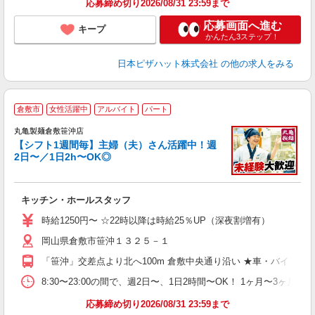
応募締め切り2026/08/31 23:59まで
応募画面へ進む
キープ
かんたん3ステップ！
日本ピザハット株式会社
の他の求人をみる
倉敷市
女性活躍中
アルバイト
パート
丸亀製麺倉敷笹沖店
【シフト1週間毎】主婦（夫）さん活躍中！週
2日〜／1日2h〜OK◎
ル
キッチン・ホールスタッフ
入
者
時給1250円〜 ☆22時以降は時給25％UP（深夜割増有）
歓
岡山県倉敷市笹沖１３２５－１
～
り
「笹沖」交差点より北へ100m 倉敷中央通り沿い ★車・バイク
勤
べ
8:30〜23:00の間で、週2日〜、1日2時間〜OK！ 1ヶ月
迎
応募締め切り2026/08/31 23:59まで