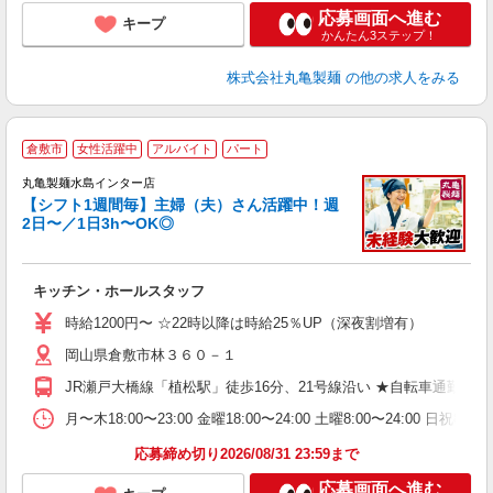
応募画面へ進む
キープ
かんたん3ステップ！
株式会社丸亀製麺
の他の求人をみる
倉敷市
女性活躍中
アルバイト
パート
丸亀製麺水島インター店
【シフト1週間毎】主婦（夫）さん活躍中！週
2日〜／1日3h〜OK◎
ル
キッチン・ホールスタッフ
入
者
時給1200円〜 ☆22時以降は時給25％UP（深夜割増有）
歓
岡山県倉敷市林３６０－１
～
り
JR瀬戸大橋線「植松駅」徒歩16分、21号線沿い ★自転車通勤
勤
べ
月〜木18:00〜23:00 金曜18:00〜24:00 土曜8:
迎
応募締め切り2026/08/31 23:59まで
応募画面へ進む