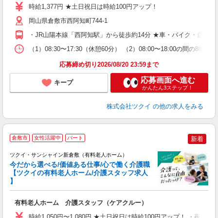
り
時給1,377円 ★土日祝日は時給100円アップ！
リ
ー
岡山県倉敷市西阿知町744-1
O
・JR山陽本線「西阿知駅」から徒歩約14分 ★車・バイク・自転
な
（1）08:30〜17:30（休憩60分） （2）08:00〜18:00
髪
応募締め切り2026/08/20 23:59まで
応募画面へ進む
キープ
かんたん3ステップ！
株式会社ツクイ
の他の求人をみる
倉敷市
女性活躍中
パート
新着
ツクイ・サンシャイン新倉敷（有料老人ホーム）
今だから選べる/価値ある仕事/心で働く介護職
【ツクイの有料老人ホーム/介護スタッフ求人
】
各
有料老人ホーム 介護スタッフ（ケアクルー）
入
り
時給1,050円〜1,080円 ★土日祝日は時給100円アップ！ ・夜勤手