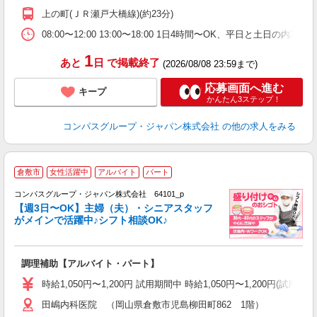
O
上の町(ＪＲ瀬戸大橋線)(約23分)
朝
ま
08:00〜12:00 13:00〜18:00 1日4時間〜OK、平日と土日の内
1
あと
日
で掲載終了
(2026/08/08 23:59まで)
応募画面へ進む
キープ
かんたん3ステップ！
コンパスグループ・ジャパン株式会社
の他の求人をみる
倉敷市
女性活躍中
アルバイト
パート
コンパスグループ・ジャパン株式会社 64101_p
く
【週3日〜OK】主婦（夫）・シニアスタッフ
がメインで活躍中♪シフト相談OK♪
大
調理補助【アルバイト・パート】
入
歓
時給1,050円〜1,200円 試用期間中 時給1,050円〜1,200円
～
田嶋内科医院 （岡山県倉敷市児島柳田町862 1階）
用