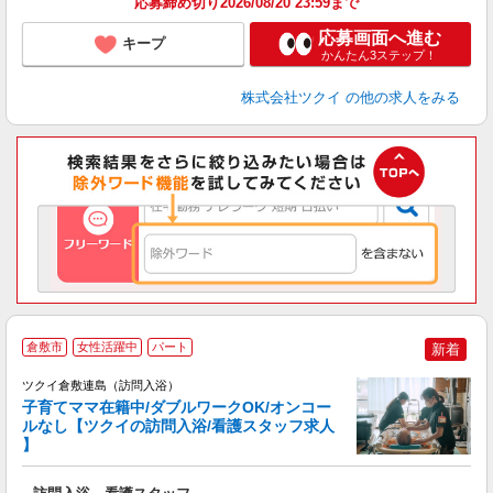
応募締め切り2026/08/20 23:59まで
応募画面へ進む
キープ
かんたん3ステップ！
株式会社ツクイ
の他の求人をみる
倉敷市
女性活躍中
パート
新着
ツクイ倉敷連島（訪問入浴）
子育てママ在籍中/ダブルワークOK/オンコー
ルなし【ツクイの訪問入浴/看護スタッフ求人
】
各