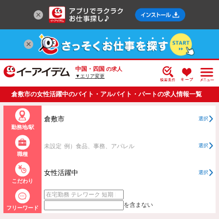
中国・四国
の求人
▼エリア変更
倉敷市の女性活躍中のバイト・アルバイト・パートの求人情報一覧
倉敷市
選択
勤務地/駅
未設定
例）食品、事務、アパレル
選択
職種
女性活躍中
選択
こだわり
を含まない
フリーワード