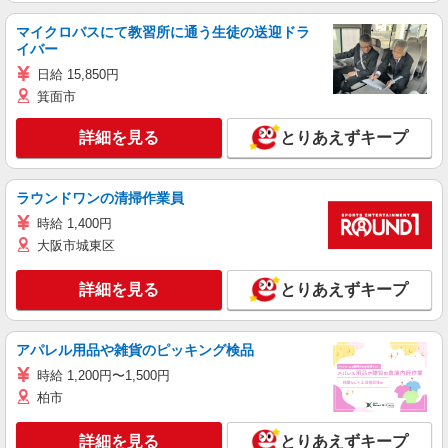
マイクロバスにて教習所に通う生徒の送迎ドラ
イバー
日給 15,850円
箕面市
詳細を見る
とりあえずキープ
ラウンドワンの清掃作業員
時給 1,400円
大阪市城東区
詳細を見る
とりあえずキープ
アパレル用品や雑貨のピッキング検品
時給 1,200円〜1,500円
柏市
詳細を見る
とりあえずキープ