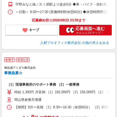
ア
宇野みなと線／久々原駅より徒歩5分 ◆車・バイク・自転車通勤O
バ
保
＜日勤＞ 8:00〜17:00 (実働8時間/休憩60分) ◆休憩時間帯/12:0
応募締め切り2026/08/22 23:59まで
応募画面へ進む
キープ
かんたん3ステップ！
人材プロオフィス株式会社
の他の求人をみる
倉敷市
派遣社員
旭化成アミダス株式会社
事務急募☆
［1］現場事務所のサポート事務 ［2］一般事務
時給:1,300円 月収例:［1］182,000円 ［2］156,000円 ［1
岡山県倉敷市潮通
【期間】8月〜長期 ［1］8:30〜16:30（休憩60分） ［2］9:00〜