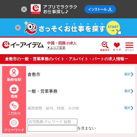
中国・四国
の求人
▼エリア変更
倉敷市の一般・営業事務のバイト・アルバイト・パートの求人情報一
覧
倉敷市
選択
勤務地/駅
一般・営業事務
選択
職種
雇用形態、給与、特徴、その他
選択
こだわり
を含まない
フリーワード