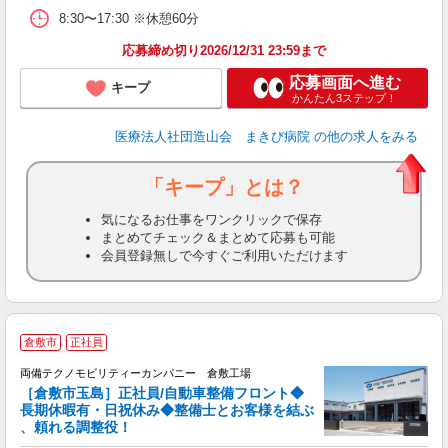
8:30〜17:30 ※休憩60分
応募締め切り2026/12/31 23:59まで
応募画面へ進む
キープ
かんたん3ステップ！
医療法人社団造山会 まきび病院
の他の求人をみる
「キープ」とは？
気になるお仕事をワンクリックで保存
まとめてチェック＆まとめて応募も可能
会員登録無しで今すぐご利用いただけます
倉敷市
正社員
両
両備テクノモビリティーカンパニー 倉敷工場
［倉敷市玉島］正社員/自動車整備フロント◆
長期休暇有・日祝休み◆整備士とお客様を結ぶ
、頼れる調整役！