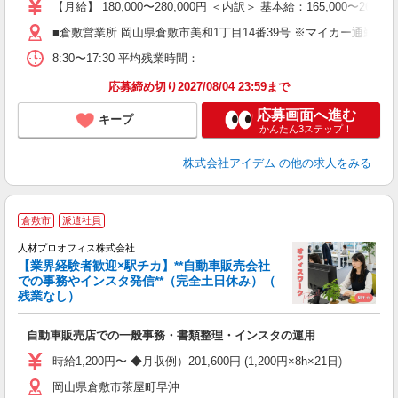
【月給】 180,000〜280,000円 ＜内訳＞ 基本給：165,000〜265
■倉敷営業所 岡山県倉敷市美和1丁目14番39号 ※マイカー通勤可
8:30〜17:30 平均残業時間：
応募締め切り2027/08/04 23:59まで
応募画面へ進む
キープ
かんたん3ステップ！
株式会社アイデム
の他の求人をみる
＜
倉敷市
派遣社員
人材プロオフィス株式会社
【業界経験者歓迎×駅チカ】**自動車販売会社
での事務やインスタ発信**（完全土日休み）（
る
残業なし）
ば
／
自動車販売店での一般事務・書類整理・インスタの運用
即
格
時給1,200円〜 ◆月収例）201,600円 (1,200円×8h×21日)
歓
岡山県倉敷市茶屋町早沖
全