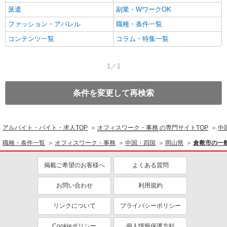
派遣
副業・WワークOK
ファッション・アパレル
職種・条件一覧
コンテンツ一覧
コラム・特集一覧
1／1
条件を変更して再検索
アルバイト・バイト・求人TOP
オフィスワーク・事務
の専門サイトTOP
中
職種・条件一覧
オフィスワーク・事務
中国・四国
岡山県
倉敷市の一
掲載ご希望のお客様へ
よくある質問
お問い合わせ
利用規約
リンクについて
プライバシーポリシー
Cookieポリシー
個人情報保護方針