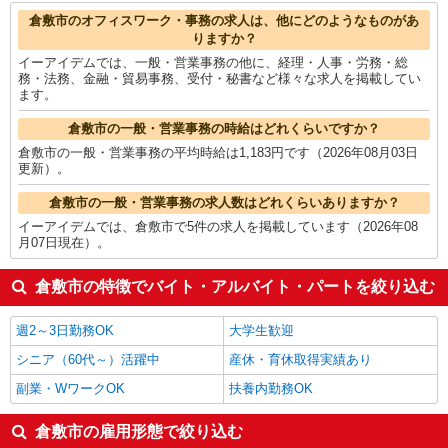
製造・組立・加工
1,419円
倉敷市の他の職種の平均時給を見る
倉敷市のオフィスワーク・事務の求人は、他にどのようなものがあ
りますか？
イーアイデムでは、一般・営業事務の他に、経理・人事・労務・総
務・法務、金融・貿易事務、受付・秘書など様々な求人を掲載してい
ます。
倉敷市の一般・営業事務の時給はどれくらいですか？
倉敷市の一般・営業事務の平均時給は1,183円です（2026年08月03日
更新）。
倉敷市の一般・営業事務の求人数はどれくらいありますか？
イーアイデムでは、倉敷市で5件の求人を掲載しています（2026年08
月07日現在）。
倉敷市の特徴でバイト・アルバイト・パートを絞り込む
週2～3日勤務OK
大学生歓迎
シニア（60代～）活躍中
産休・育休取得実績あり
副業・WワークOK
扶養内勤務OK
倉敷市の雇用形態で絞り込む