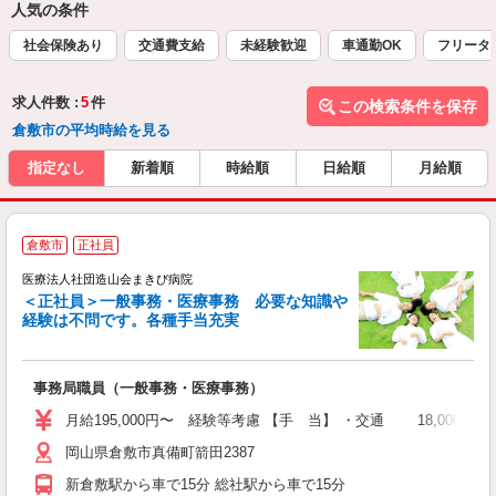
人気の条件
社会保険あり
交通費支給
未経験歓迎
車通勤OK
フリータ
求人件数 :
5
件
この検索条件を保存
倉敷市の平均時給を見る
指定なし
新着順
時給順
日給順
月給順
当
倉敷市
正社員
医療法人社団造山会まきび病院
＜正社員＞一般事務・医療事務 必要な知識や
経験は不問です。各種手当充実
い
事務局職員（一般事務・医療事務）
月給195,000円〜 経験等考慮 【手 当】 ・交通 18,000
岡山県倉敷市真備町箭田2387
新倉敷駅から車で15分 総社駅から車で15分