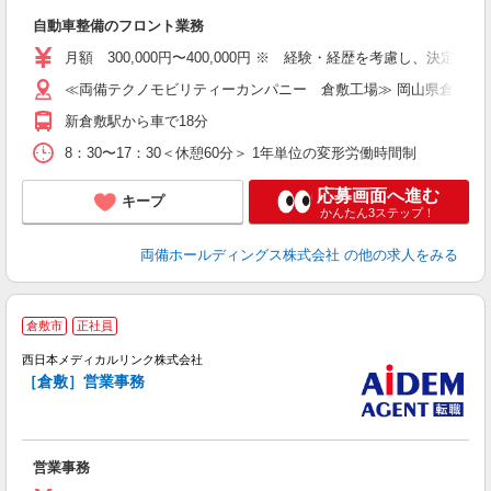
で
自動車整備のフロント業務
月額 300,000円〜400,000円 ※ 経験・経歴を考慮し、決定
≪両備テクノモビリティーカンパニー 倉敷工場≫ 岡山県倉敷市玉
新倉敷駅から車で18分
8：30〜17：30＜休憩60分＞ 1年単位の変形労働時間制
応募画面へ進む
キープ
かんたん3ステップ！
両備ホールディングス株式会社
の他の求人をみる
倉敷市
正社員
西日本メディカルリンク株式会社
［倉敷］営業事務
て
営業事務