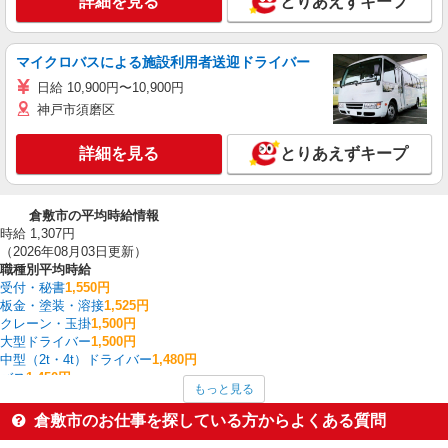
詳細を見る
とりあえずキープ
マイクロバスによる施設利用者送迎ドライバー
日給 10,900円〜10,900円
神戸市須磨区
詳細を見る
とりあえずキープ
倉敷市の平均時給情報
時給 1,307円
（2026年08月03日更新）
職種別平均時給
受付・秘書
1,550円
板金・塗装・溶接
1,525円
クレーン・玉掛
1,500円
大型ドライバー
1,500円
中型（2t・4t）ドライバー
1,480円
バス
1,450円
もっと見る
家電・携帯販売
1,447円
看護師・保健師・看護助手・助産師
1,438円
倉敷市のお仕事を探している方からよくある質問
フォークリフト
1,427円