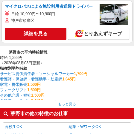
マイクロバスによる施設利用者送迎ドライバー
日給 10,900円〜10,900円
神戸市須磨区
詳細を見る
とりあえずキープ
茅野市の平均時給情報
時給 1,388円
（2026年08月03日更新）
職種別平均時給
サービス提供責任者・ソーシャルワーカー
1,700円
看護師・保健師・看護助手・助産師
1,645円
家電・携帯販売
1,500円
フォークリフト
1,500円
その他介護・福祉
1,500円
介護職・ヘルパー
1,481円
もっと見る
CADオペレーター・積算
1,463円
ファストフード・デリ
1,379円
茅野市の他の特徴のお仕事
梱包・仕分け・ピッキング
1,354円
調理・調理補助・調理師
1,350円
高校生OK
副業・WワークOK
茅野市の他の職種の平均時給を見る