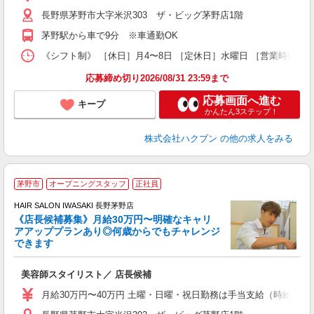
長野県茅野市大字米沢303 ザ・ビッグ茅野店1階
茅野駅から車で9分 ※車通勤OK
《シフト制》 ［休日］月4〜8日 ［定休日］水曜日 ［営業時間］9
応募締め切り2026/08/31 23:59まで
応募画面へ進む
キープ
かんたん3ステップ！
株式会社ハクブン
の他の求人をみる
茅野市
オープニングスタッフ
正社員
ボ
HAIR SALON IWASAKI 長野茅野店
《店長候補募集》月給30万円〜明確なキャリ
アアッププランあり◎何歳からでもチャレンジ
く
できます
年
昇
美容師スタイリスト／ 店長候補
月給30万円〜40万円 土曜・日曜・祝日勤務は手当支給（時給換算1