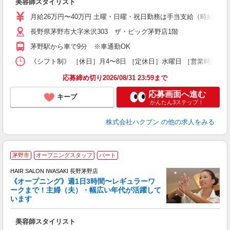
美容師スタイリスト
月給26万円〜40万円 土曜・日曜・祝日勤務は手当支給（時給換算1
長野県茅野市大字米沢303 ザ・ビッグ茅野店1階
茅野駅から車で9分 ※車通勤OK
《シフト制》 ［休日］月4〜8日 ［定休日］水曜日 ［営業時間］9
応募締め切り2026/08/31 23:59まで
応募画面へ進む
キープ
かんたん3ステップ！
株式会社ハクブン
の他の求人をみる
茅野市
オープニングスタッフ
パート
す
HAIR SALON IWASAKI 長野茅野店
《オープニング》週1日3時間〜レギュラーワ
ークまで！主婦（夫）・幅広い年代が活躍して
います
未
扶
美容師スタイリスト