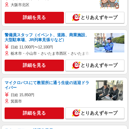
大阪市北区
詳細を見る
とりあえずキープ
警備員スタッフ（イベント、道路、商業施設、
大型駐車場、JR列車見張りなど）
日給 11,000円〜12,100円
栃木市・小山市・さいたま市西区・さいたま市岩槻区・久喜市・蓮田
詳細を見る
とりあえずキープ
マイクロバスにて教習所に通う生徒の送迎ドラ
イバー
日給 15,850円
箕面市
詳細を見る
とりあえずキープ