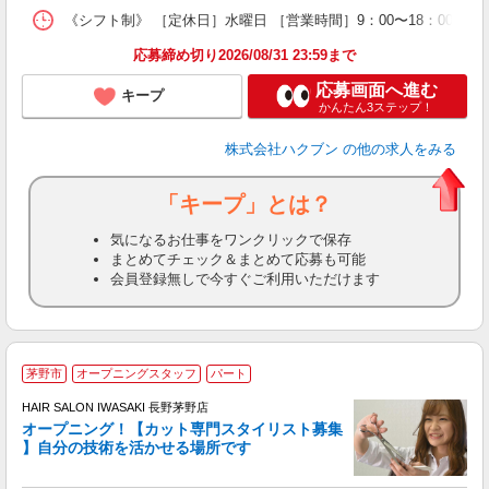
《シフト制》 ［定休日］水曜日 ［営業時間］9：00〜18：00 ●
応募締め切り2026/08/31 23:59まで
応募画面へ進む
キープ
かんたん3ステップ！
株式会社ハクブン
の他の求人をみる
「キープ」とは？
気になるお仕事をワンクリックで保存
まとめてチェック＆まとめて応募も可能
会員登録無しで今すぐご利用いただけます
茅野市
オープニングスタッフ
パート
HAIR SALON IWASAKI 長野茅野店
オープニング！【カット専門スタイリスト募集
】自分の技術を活かせる場所です
る
未