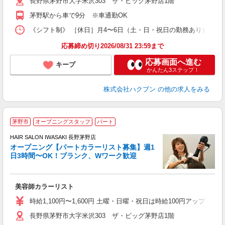
長野県茅野市大字米沢303 ザ・ビッグ茅野店1階
茅野駅から車で9分 ※車通勤OK
《シフト制》 ［休日］月4〜6日（土・日・祝日の勤務あり） ［店舗
応募締め切り2026/08/31 23:59まで
応募画面へ進む
キープ
かんたん3ステップ！
株式会社ハクブン
の他の求人をみる
茅野市
オープニングスタッフ
パート
HAIR SALON IWASAKI 長野茅野店
オープニング【パートカラーリスト募集】週1
日3時間〜OK！ブランク、Wワーク歓迎
う
未
扶
美容師カラーリスト
時給1,100円〜1,600円 土曜・日曜・祝日は時給100円アップ ※
長野県茅野市大字米沢303 ザ・ビッグ茅野店1階