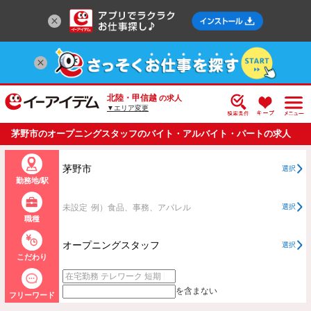
北陸・甲信越
の求人
▼エリア変更
茅野市のオープニングスタッフのバイト・アルバイト・パートの求人
情報一覧
茅野市
選択
勤務地/駅
未設定
例）食品、事務、アパレル
選択
職種
オープニングスタッフ
選択
こだわり
を含まない
フリーワード