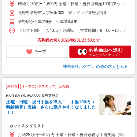
時給1,250円〜1,600円 土曜・日曜・祝日は時給100円アップ ※
長野県茅野市大字米沢303 ザ・ビッグ茅野店1階
茅野駅から車で9分 ※車通勤OK
《シフト制》 ［定休日］水曜日 ［営業時間］9：00〜18：00 【
応募締め切り2026/08/31 23:59まで
応募画面へ進む
キープ
かんたん3ステップ！
株式会社ハクブン
の他の求人をみる
茅野市
オープニングスタッフ
正社員
HAIR SALON IWASAKI 長野茅野店
土曜・日曜・祝日手当を導入！ 手当100円（
時給換算）支給、さらに働きやすくなりました
！！
よ
昇
カットスタイリスト
月給25万円〜40万円 土曜・日曜・祝日勤務は手当支給（時給換算1