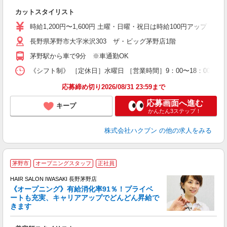
扶
カットスタイリスト
時給1,200円〜1,600円 土曜・日曜・祝日は時給100円アップ ※
長野県茅野市大字米沢303 ザ・ビッグ茅野店1階
茅野駅から車で9分 ※車通勤OK
《シフト制》 ［定休日］水曜日 ［営業時間］9：00〜18：00 【
応募締め切り2026/08/31 23:59まで
応募画面へ進む
キープ
かんたん3ステップ！
株式会社ハクブン
の他の求人をみる
茅野市
オープニングスタッフ
正社員
HAIR SALON IWASAKI 長野茅野店
《オープニング》有給消化率91％！プライベ
ートも充実、キャリアアップでどんどん昇給で
択
きます
昇