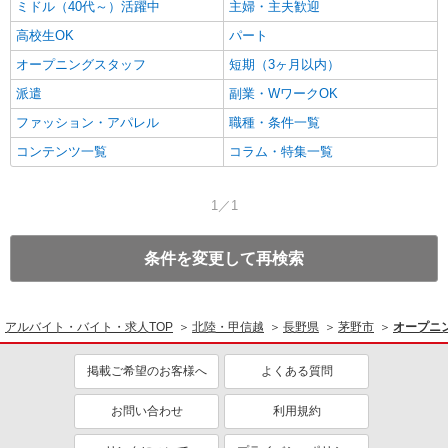
ミドル（40代～）活躍中
主婦・主夫歓迎
高校生OK
パート
オープニングスタッフ
短期（3ヶ月以内）
派遣
副業・WワークOK
ファッション・アパレル
職種・条件一覧
コンテンツ一覧
コラム・特集一覧
1／1
条件を変更して再検索
アルバイト・バイト・求人TOP
北陸・甲信越
長野県
茅野市
オープニ
掲載ご希望のお客様へ
よくある質問
お問い合わせ
利用規約