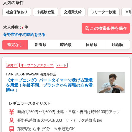
人気の条件
社会保険あり
未経験歓迎
交通費支給
フリーター歓迎
車通
求人件数 :
7
件
この検索条件を保存
茅野市の平均時給を見る
指定なし
新着順
時給順
日給順
月給順
茅野市
オープニングスタッフ
パート
シ
HAIR SALON IWASAKI 長野茅野店
《オープニング》パートタイマーで稼げる環境
で
を用意！年齢不問、ブランクから復職の方も活
未
躍中！
副
レギュラースタイリスト
時給1,250円〜1,600円 土曜・日曜・祝日は時給100円アップ ※
長野県茅野市大字米沢303 ザ・ビッグ茅野店1階
茅野駅から車で9分 ※車通勤OK