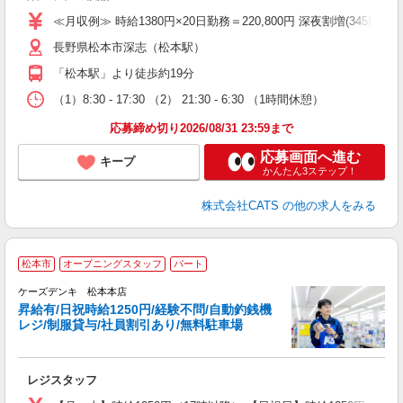
K.
≪月収例≫ 時給1380円×20日勤務＝220,800円 深夜割増(345円)×60時
長野県松本市深志（松本駅）
「松本駅」より徒歩約19分
（1）8:30 - 17:30 （2） 21:30 - 6:30 （1時間休憩）
応募締め切り2026/08/31 23:59まで
応募画面へ進む
キープ
かんたん3ステップ！
株式会社CATS
の他の求人をみる
＼
松本市
オープニングスタッフ
パート
ケーズデンキ 松本本店
昇給有/日祝時給1250円/経験不問/自動釣銭機
◎
レジ/制服貸与/社員割引あり/無料駐車場
で
レジスタッフ
未
給