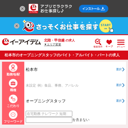
北陸・甲信越
の求人
▼エリア変更
松本市のオープニングスタッフのバイト・アルバイト・パートの求人
情報一覧
松本市
選択
勤務地/駅
未設定
例）食品、事務、アパレル
選択
職種
オープニングスタッフ
選択
こだわり
を含まない
フリーワード