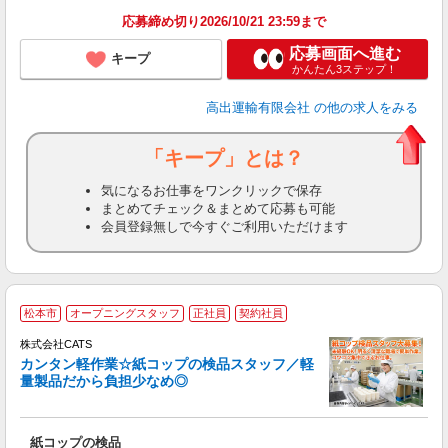
応募締め切り2026/10/21 23:59まで
応募画面へ進む
キープ
かんたん3ステップ！
高出運輸有限会社
の他の求人をみる
「キープ」とは？
気になるお仕事をワンクリックで保存
まとめてチェック＆まとめて応募も可能
会員登録無しで今すぐご利用いただけます
＼
松本市
オープニングスタッフ
正社員
契約社員
間
入
株式会社CATS
量
カンタン軽作業☆紙コップの検品スタッフ／軽
卒
量製品だから負担少なめ◎
中
休
朝
紙コップの検品
ニ