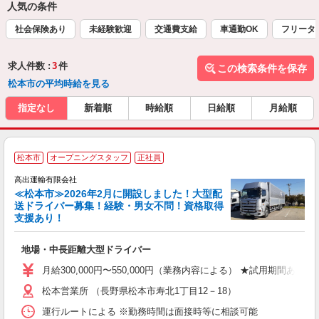
人気の条件
社会保険あり
未経験歓迎
交通費支給
車通勤OK
フリータ
求人件数 :
3
件
この検索条件を保存
松本市の平均時給を見る
指定なし
新着順
時給順
日給順
月給順
2
松本市
オープニングスタッフ
正社員
高出運輸有限会社
≪松本市≫2026年2月に開設しました！大型配
送ドライバー募集！経験・男女不問！資格取得
支援あり！
備
地場・中長距離大型ドライバー
入
ッ
月給300,000円〜550,000円（業務内容による） ★試用期間あ
松本営業所 （長野県松本市寿北1丁目12－18）
運行ルートによる ※勤務時間は面接時等に相談可能