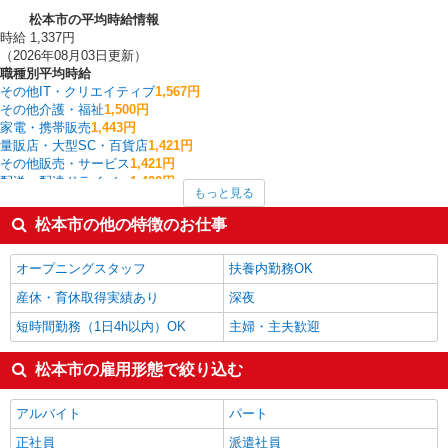
松本市の平均時給情報
時給 1,337円
（2026年08月03日更新）
職種別平均時給
その他IT・クリエイティブ
1,567円
その他介護・福祉
1,500円
家電・携帯販売
1,443円
量販店・大型SC・百貨店
1,421円
その他販売・サービス
1,421円
配送・配達ドライバー
1,420円
もっと見る
サービス提供責任者・ソーシャルワーカー
1,409円
栄養士・管理栄養士
1,400円
松本市の他の特徴のお仕事
その他飲食・フード
1,400円
CADオペレーター・積算
1,390円
オープニングスタッフ
扶養内勤務OK
松本市の他の職種の平均時給を見る
産休・育休取得実績あり
深夜
短時間勤務（1日4h以内）OK
主婦・主夫歓迎
松本市の雇用形態で絞り込む
アルバイト
パート
正社員
派遣社員