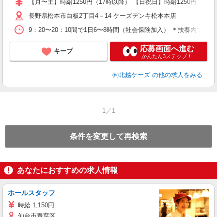
【月〜土】時給1250円（17時以降） 【日祝日】時給1250円（
長野県松本市白板2丁目4－14 ケーズデンキ松本本店
9：20〜20：10間で1日6〜8時間（社会保険加入） ＊扶養内での求
応募画面へ進む
キープ
かんたん3ステップ！
㈱北越ケーズ
の他の求人をみる
1／1
条件を変更して再検索
あなたにおすすめの求人情報
ホールスタッフ
時給 1,150円
仙台市青葉区