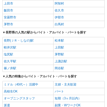
上田市
阿智村
飯田市
佐久市
安曇野市
伊那市
茅野市
白馬村
長野県の人気の駅からバイト・アルバイト・パートを探す
長野(ＪＲ・しなの)駅
松本駅
軽井沢駅
上田駅
塩尻駅
茅野駅
佐久平駅
上諏訪駅
篠ノ井駅
岡谷駅
人気の特集からバイト・アルバイト・パートを探す
ミドル（40代～）活躍中
主婦・主夫歓迎
高校生OK
パート
オープニングスタッフ
短期（3ヶ月以内）
派遣
副業・WワークOK