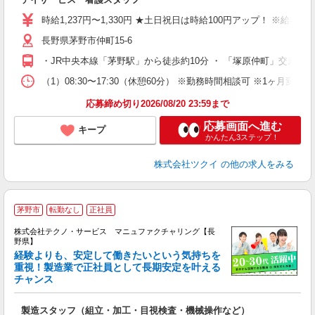
入
り
時給1,237円〜1,330円 ★土日祝日は時給100円アップ！ ※給
リ
ー
長野県茅野市仲町15-6
O
・JR中央本線「茅野駅」から徒歩約10分 ・ 「塚原仲町」交差点
な
（1）08:30〜17:30（休憩60分） ※勤務時間相談可 ※1ヶ月変
髪
応募締め切り2026/08/20 23:59まで
応募画面へ進む
キープ
かんたん3ステップ！
株式会社ツクイ
の他の求人をみる
茅野市
転勤なし
正社員
株式会社テクノ・サービス マニュファクチャリング【長
野県】
経験よりも、安定して働きたいという気持ちを
重視！製造業で正社員として長期安定を叶える
チャンス
く
入
製造スタッフ（組立・加工・目視検査・機械操作など）