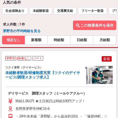
人気の条件
社会保険あり
未経験歓迎
交通費支給
フリーター歓迎
ブラ
求人件数 :
7
件
この検索条件を保存
茅野市の平均時給を見る
指定なし
新着順
時給順
日給順
月給順
茅野市
転勤なし
パート
新着
ツクイ茅野（デイサービス）
未経験者歓迎/研修制度充実【ツクイのデイサ
ービス/調理スタッフ求人】
各
デイサービス 調理スタッフ（ミールケアクルー）
入
り
時給1,061円 ★土日祝日は時給100円アップ！
リ
ー
長野県茅野市仲町15-6
O
・JR中央本線「茅野駅」から徒歩約10分 ・ 「塚原仲町」交差点