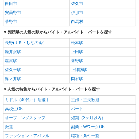
飯田市
佐久市
安曇野市
伊那市
茅野市
白馬村
長野県の人気の駅からバイト・アルバイト・パートを探す
長野(ＪＲ・しなの)駅
松本駅
軽井沢駅
上田駅
塩尻駅
茅野駅
佐久平駅
上諏訪駅
篠ノ井駅
岡谷駅
人気の特集からバイト・アルバイト・パートを探す
ミドル（40代～）活躍中
主婦・主夫歓迎
高校生OK
パート
オープニングスタッフ
短期（3ヶ月以内）
派遣
副業・WワークOK
ファッション・アパレル
職種・条件一覧