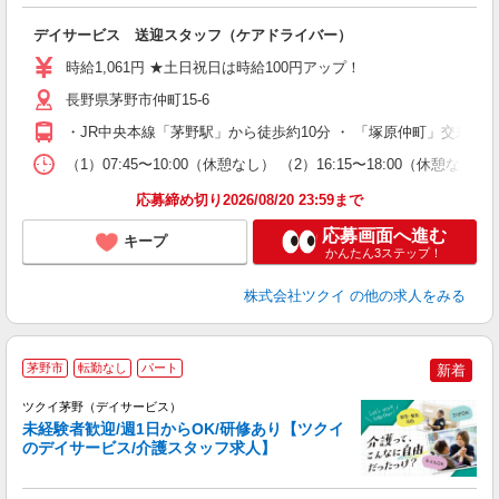
各
デイサービス 送迎スタッフ（ケアドライバー）
入
り
時給1,061円 ★土日祝日は時給100円アップ！
リ
ー
長野県茅野市仲町15-6
O
・JR中央本線「茅野駅」から徒歩約10分 ・ 「塚原仲町」交差点
な
（1）07:45〜10:00（休憩なし） （2）16:15〜18:00
髪
応募締め切り2026/08/20 23:59まで
応募画面へ進む
キープ
かんたん3ステップ！
株式会社ツクイ
の他の求人をみる
茅野市
転勤なし
パート
新着
ツクイ茅野（デイサービス）
未経験者歓迎/週1日からOK/研修あり【ツクイ
のデイサービス/介護スタッフ求人】
各