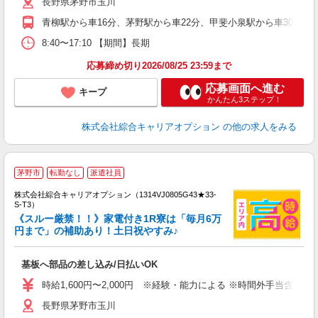
長野県茅野市玉川
な
青柳駅から車16分、茅野駅から車22分、甲斐小泉駅から車30分 ※主
8:40〜17:10 【期間】長期
応募締め切り2026/08/25 23:59まで
応募画面へ進む
キープ
かんたん3ステップ！
株式会社綜合キャリアオプション
の他の求人をみる
茅野市
転勤なし
派遣社員
株式会社綜合キャリアオプション（1314VJ0805G43★33-
S-T3）
《スルー厳禁！！》家電付き1R寮は「毎月6万
円まで」の補助あり！土日祝やすみ♪
た
入
基板へ部品の差し込み/日払いOK
分
者
時給1,600円〜2,000円 ※経験・能力による ※時間外手当含む 【月
平
長野県茅野市玉川
満