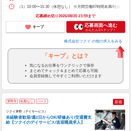
な
（1）10:00〜15:30（休憩なし） ※月間労働87時間未満/社
髪
応募締め切り2026/08/20 23:59まで
応募画面へ進む
キープ
かんたん3ステップ！
株式会社ツクイ
の他の求人をみる
「キープ」とは？
気になるお仕事をワンクリックで保存
まとめてチェック＆まとめて応募も可能
会員登録無しで今すぐご利用いただけます
茅野市
転勤なし
パート
新着
ツクイ茅野（デイサービス）
未経験者歓迎/週2日からOK/研修あり/交通費支
給【ツクイのデイサービス/送迎職員求人】