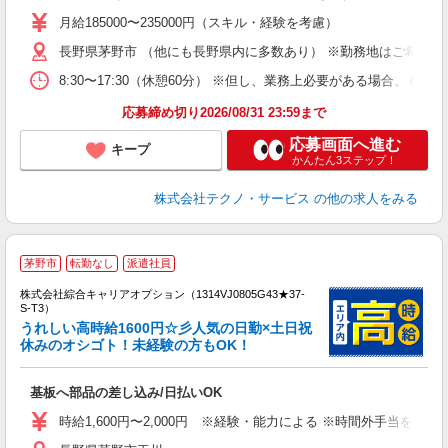
未
あ
月給185000〜235000円（スキル・経験を考慮）
遣
長野県茅野市 （他にも長野県内に多数あり） ※勤務地はご希望を
8:30〜17:30（休憩60分） ※但し、業務上必要がある場合
応募締め切り2026/08/31 23:59まで
応募画面へ進む
キープ
かんたん3ステップ！
株式会社テクノ・サービス
の他の求人をみる
茅野市
転勤なし
派遣社員
株式会社綜合キャリアオプション（1314VJ0805G43★37-
S-T3）
うれしい高時給1600円☆彡人気の日勤×土日祝
休みのオシゴト！未経験の方もOK！
た
入
基板へ部品の差し込み/日払いOK
分
者
時給1,600円〜2,000円 ※経験・能力による ※時間外手当を含む
高