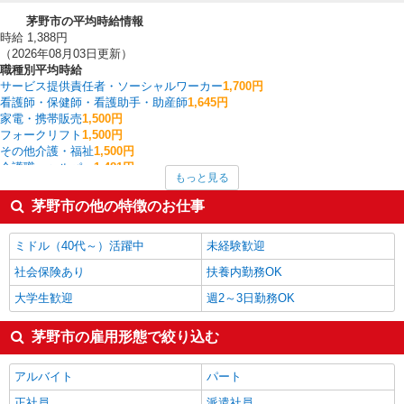
茅野市の平均時給情報
時給 1,388円
（2026年08月03日更新）
職種別平均時給
サービス提供責任者・ソーシャルワーカー
1,700円
看護師・保健師・看護助手・助産師
1,645円
家電・携帯販売
1,500円
フォークリフト
1,500円
その他介護・福祉
1,500円
介護職・ヘルパー
1,481円
もっと見る
CADオペレーター・積算
1,463円
ファストフード・デリ
1,379円
茅野市の他の特徴のお仕事
梱包・仕分け・ピッキング
1,354円
調理・調理補助・調理師
1,350円
ミドル（40代～）活躍中
未経験歓迎
茅野市の他の職種の平均時給を見る
社会保険あり
扶養内勤務OK
大学生歓迎
週2～3日勤務OK
茅野市の雇用形態で絞り込む
アルバイト
パート
正社員
派遣社員