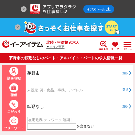
北陸・甲信越
の求人
▼エリア変更
茅野市の転勤なしのバイト・アルバイト・パートの求人情報一覧
茅野市
選択
勤務地/駅
未設定
例）食品、事務、アパレル
選択
職種
転勤なし
選択
こだわり
を含まない
フリーワード