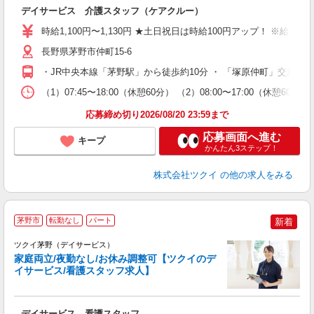
デイサービス 介護スタッフ（ケアクルー）
入
り
時給1,100円〜1,130円 ★土日祝日は時給100円アップ！ ※給
リ
ー
長野県茅野市仲町15-6
O
・JR中央本線「茅野駅」から徒歩約10分 ・ 「塚原仲町」交差点
な
（1）07:45〜18:00（休憩60分） （2）08:00〜17:00（休憩6
髪
応募締め切り2026/08/20 23:59まで
応募画面へ進む
キープ
かんたん3ステップ！
株式会社ツクイ
の他の求人をみる
茅野市
転勤なし
パート
新着
ツクイ茅野（デイサービス）
家庭両立/夜勤なし/お休み調整可【ツクイのデ
イサービス/看護スタッフ求人】
各
デイサービス 看護スタッフ