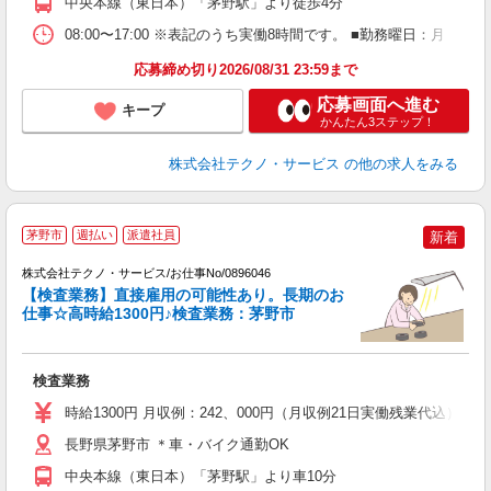
中央本線（東日本）「茅野駅」より徒歩4分
08:00〜17:00 ※表記のうち実働8時間です。 ■勤務曜日：月
応募締め切り2026/08/31 23:59まで
応募画面へ進む
キープ
かんたん3ステップ！
株式会社テクノ・サービス
の他の求人をみる
茅野市
週払い
派遣社員
新着
株式会社テクノ・サービス/お仕事No/0896046
【検査業務】直接雇用の可能性あり。長期のお
仕事☆高時給1300円♪検査業務：茅野市
す
ー
検査業務
履
ラ
時給1300円 月収例：242、000円（月収例21日実働残業代込
勤
あ
長野県茅野市 ＊車・バイク通勤OK
中央本線（東日本）「茅野駅」より車10分