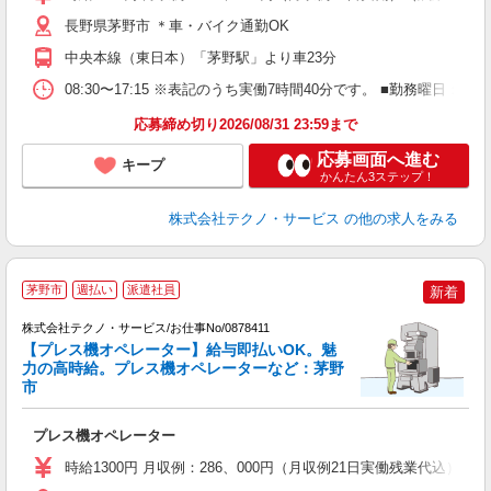
勤
り
長野県茅野市 ＊車・バイク通勤OK
中央本線（東日本）「茅野駅」より車23分
08:30〜17:15 ※表記のうち実働7時間40分です。 ■勤務曜日
応募締め切り2026/08/31 23:59まで
応募画面へ進む
キープ
かんたん3ステップ！
株式会社テクノ・サービス
の他の求人をみる
茅野市
週払い
派遣社員
新着
株式会社テクノ・サービス/お仕事No/0878411
【プレス機オペレーター】給与即払いOK。魅
ギ
力の高時給。プレス機オペレーターなど：茅野
市
ま
プレス機オペレーター
履
ラ
時給1300円 月収例：286、000円（月収例21日実働残業代込