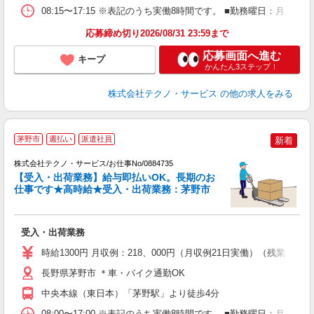
08:15〜17:15 ※表記のうち実働8時間です。 ■勤務曜日：月
応募締め切り2026/08/31 23:59まで
応募画面へ進む
キープ
かんたん3ステップ！
株式会社テクノ・サービス
の他の求人をみる
茅野市
週払い
派遣社員
新着
株式会社テクノ・サービス/お仕事No/0884735
分
【受入・出荷業務】給与即払いOK。長期のお
仕事です★高時給★受入・出荷業務：茅野市
ス
受入・出荷業務
履
高
時給1300円 月収例：218、000円（月収例21日実働）（残業
ク
長野県茅野市 ＊車・バイク通勤OK
中央本線（東日本）「茅野駅」より徒歩4分
08:00〜17:00 ※表記のうち実働8時間です。 ■勤務曜日：月