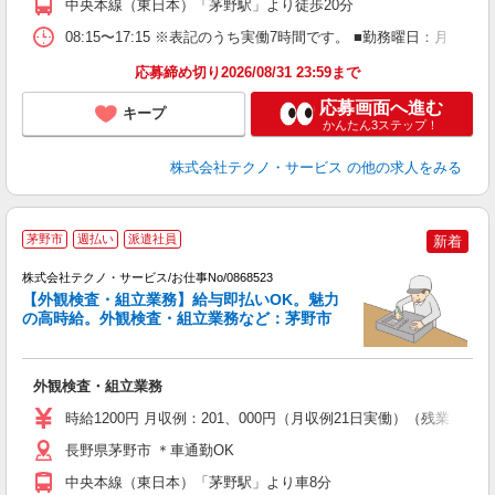
中央本線（東日本）「茅野駅」より徒歩20分
08:15〜17:15 ※表記のうち実働7時間です。 ■勤務曜日：月
応募締め切り2026/08/31 23:59まで
応募画面へ進む
キープ
かんたん3ステップ！
株式会社テクノ・サービス
の他の求人をみる
茅野市
週払い
派遣社員
新着
株式会社テクノ・サービス/お仕事No/0868523
【外観検査・組立業務】給与即払いOK。魅力
ち
の高時給。外観検査・組立業務など：茅野市
と
外観検査・組立業務
履
ミ
時給1200円 月収例：201、000円（月収例21日実働）（残業
休
資
長野県茅野市 ＊車通勤OK
中央本線（東日本）「茅野駅」より車8分