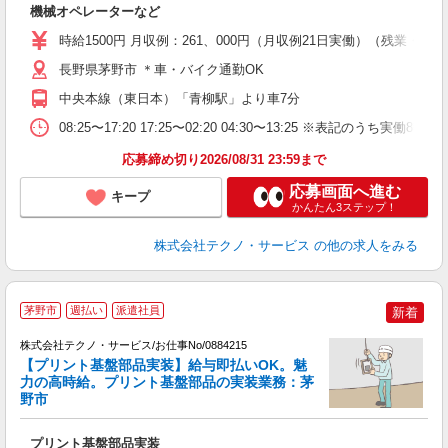
機械オペレーターなど
履
高
時給1500円 月収例：261、000円（月収例21日実働）（残業
長野県茅野市 ＊車・バイク通勤OK
中央本線（東日本）「青柳駅」より車7分
08:25〜17:20 17:25〜02:20 04:30〜13:25 ※表記
応募締め切り2026/08/31 23:59まで
応募画面へ進む
キープ
かんたん3ステップ！
株式会社テクノ・サービス
の他の求人をみる
茅野市
週払い
派遣社員
新着
株式会社テクノ・サービス/お仕事No/0884215
【プリント基盤部品実装】給与即払いOK。魅
力の高時給。プリント基盤部品の実装業務：茅
野市
合
プリント基盤部品実装
履