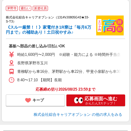
茅野市
週払い
派遣社員
株式会社綜合キャリアオプション（1314VJ0805G43★33-
S-T3）
《スルー厳禁！！》家電付き1R寮は「毎月6万
円まで」の補助あり！土日祝やすみ♪
た
入
基板へ部品の差し込み/日払いOK
分
者
時給1,600円〜2,000円 ※経験・能力による ※時間外手当含む 【月
平
長野県茅野市玉川
満
青柳駅から車16分、茅野駅から車22分、甲斐小泉駅から車30分 ※主
8:40〜17:10 【期間】長期
応募締め切り2026/08/25 23:59まで
応募画面へ進む
キープ
かんたん3ステップ！
株式会社綜合キャリアオプション
の他の求人をみる