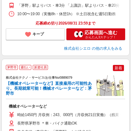
「茅野」駅よりバス・車3分 「上諏訪」駅よりバス・車20分
ど
10:00〜19:00（実働8h・休憩1h） ※土日祝含む週5日勤務
応募締め切り2026/08/31 23:59まで
応募画面へ進む
キープ
かんたん3ステップ！
株式会社シエロ
の他の求人をみる
茅野市
週払い
派遣社員
新着
操
株式会社テクノ・サービス/お仕事No/0889079
【機械オペレーターなど】直接雇用の可能性あ
り。長期就業可能！機械オペレーターなど：茅
野市
デ
ー
機械オペレーターなど
履
高
時給1450円 月収例：243、000円（月収例21日実働）（残業
ク
長野県茅野市 ＊車・バイク通勤OK