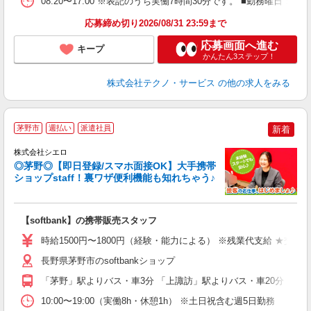
08:20〜17:00 ※表記のうち実働7時間30分です。 ■勤務曜
応募締め切り2026/08/31 23:59まで
応募画面へ進む
キープ
かんたん3ステップ！
株式会社テクノ・サービス
の他の求人をみる
★
茅野市
週払い
派遣社員
新着
♪
株式会社シエロ
◎茅野◎【即日登録/スマホ面接OK】大手携帯
ショップstaff！裏ワザ便利機能も知れちゃう♪
理
【softbank】の携帯販売スタッフ
即
躍
時給1500円〜1800円（経験・能力による） ※残業代支給 ★交通
ー
自
長野県茅野市のsoftbankショップ
「茅野」駅よりバス・車3分 「上諏訪」駅よりバス・車20分
ど
10:00〜19:00（実働8h・休憩1h） ※土日祝含む週5日勤務