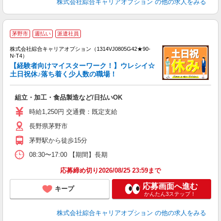
株式会社綜合キャリアオプション
の他の求人をみる
≪
茅野市
週払い
派遣社員
い
株式会社綜合キャリアオプション（1314VJ0805G42★90-
N-T4）
【経験者向けマイスターワーク！】ウレシイ☆
土日祝休♪落ち着く少人数の職場！
得
入
組立・加工・食品製造など/日払いOK
分
新
時給1,250円 交通費：既定支給
（
長野県茅野市
茅野駅から徒歩15分
08:30〜17:00 【期間】長期
応募締め切り2026/08/25 23:59まで
応募画面へ進む
キープ
かんたん3ステップ！
株式会社綜合キャリアオプション
の他の求人をみる