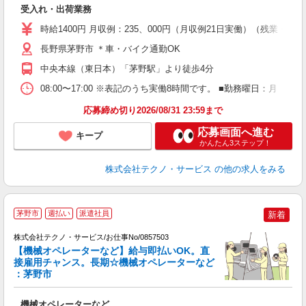
受入れ・出荷業務
履
高
時給1400円 月収例：235、000円（月収例21日実働）（残業
ク
長野県茅野市 ＊車・バイク通勤OK
中央本線（東日本）「茅野駅」より徒歩4分
08:00〜17:00 ※表記のうち実働8時間です。 ■勤務曜日：月
応募締め切り2026/08/31 23:59まで
応募画面へ進む
キープ
かんたん3ステップ！
株式会社テクノ・サービス
の他の求人をみる
茅野市
週払い
派遣社員
新着
株式会社テクノ・サービス/お仕事No/0857503
【機械オペレーターなど】給与即払いOK。直
待
接雇用チャンス。長期☆機械オペレーターなど
：茅野市
ひ
機械オペレーターなど
履