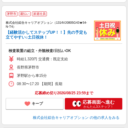
≪
茅野市
週払い
派遣社員
い
株式会社綜合キャリアオプション（1314VJ0805G43★54-
N-T4）
【経験活かしてステップUP！！】先の予定も
立てやすい♪土日祝休！
得
入
検査装置の組立・外観検査/日払いOK
分
資
時給1,320円 交通費：既定支給
躍
長野県茅野市
給
茅野駅から車15分
08:30〜17:20 【期間】長期
応募締め切り2026/08/25 23:59まで
応募画面へ進む
キープ
かんたん3ステップ！
株式会社綜合キャリアオプション
の他の求人をみる