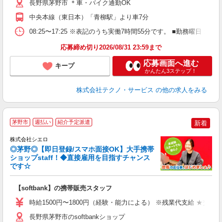
得
長野県茅野市 ＊車・バイク通勤OK
中央本線（東日本）「青柳駅」より車7分
08:25〜17:25 ※表記のうち実働7時間55分です。 ■勤務曜
応募締め切り2026/08/31 23:59まで
応募画面へ進む
キープ
かんたん3ステップ！
株式会社テクノ・サービス
の他の求人をみる
★
茅野市
週払い
紹介予定派遣
新着
♪
株式会社シエロ
◎茅野◎【即日登録/スマホ面接OK】大手携帯
ショップstaff！◆直接雇用を目指すチャンス
です☆
理
【softbank】の携帯販売スタッフ
即
躍
時給1500円〜1800円（経験・能力による） ※残業代支給 ★交通
ー
自
長野県茅野市のsoftbankショップ