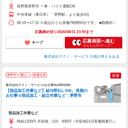
ク
得
長野県茅野市 ＊車・バイク通勤OK
中央本線（東日本）「茅野駅」より徒歩5分
08:10〜17:15 ※表記のうち実働7時間55分です。 ■勤務曜
応募締め切り2026/08/31 23:59まで
応募画面へ進む
キープ
かんたん3ステップ！
株式会社テクノ・サービス
の他の求人をみる
茅野市
週払い
派遣社員
新着
株式会社テクノ・サービス/お仕事No/0802684
【部品加工作業など】給与即払いOK。長期の
お仕事☆部品加工・組立作業など：茅野市
の
部品加工作業など
履
高
時給1200円 月収例：214、000円（月収例21日実働残業代込
ク