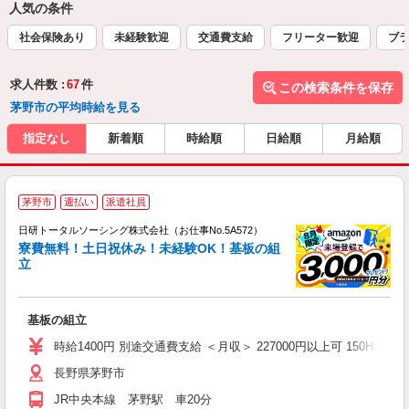
人気の条件
社会保険あり
未経験歓迎
交通費支給
フリーター歓迎
ブラ
求人件数 :
67
件
この検索条件を保存
茅野市の平均時給を見る
指定なし
新着順
時給順
日給順
月給順
◎
茅野市
週払い
派遣社員
n
日研トータルソーシング株式会社（お仕事No.5A572）
ー
寮費無料！土日祝休み！未経験OK！基板の組
z
立
談
W
基板の組立
ク
0
時給1400円 別途交通費支給 ＜月収＞ 227000円以上可 150H＋残業1
与
長野県茅野市
JR中央本線 茅野駅 車20分