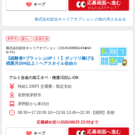
応募画面へ進む
キープ
かんたん3ステップ！
株式会社綜合キャリアオプション
の他の求人をみる
≪
茅野市
週払い
派遣社員
い
株式会社綜合キャリアオプション（1314VJ0805G43★64-
N-T4）
【経験者×ブラッシュUP！！】ガッツリ稼げる
残業月20H以上！ヘアスタイル自由☆
得
入
アルミ合金の加工オペ・検査/日払いOK
分
新
時給1,330円 交通費：既定支給
時
長野県茅野市
茅野駅から車15分
08:30〜17:20 05:10〜13:55 13:45〜22:30 【期間】長期
応募締め切り2026/08/25 23:59まで
応募画面へ進む
キープ