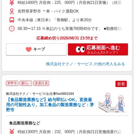
時給1400円 月収例：225、000円（月収例21日実働）（残業
勤
り
長野県茅野市 ＊車・バイク通勤OK
中央本線（東日本）「青柳駅」より車20分
08:30〜17:15 ※表記のうち実働7時間40分です。 ■勤務曜日
応募締め切り2026/08/31 23:59まで
応募画面へ進む
キープ
かんたん3ステップ！
株式会社テクノ・サービス
の他の求人をみる
茅野市
週払い
派遣社員
新着
株式会社テクノ・サービス/お仕事No/0853184
【食品製造業務など】給与即払いOK。直接雇
場
用の可能性あり。加工食品の製造業務など：茅
野市
人
食品製造業務など
履
高
時給1300円 月収例：232、000円（月収例21日実働残業代込