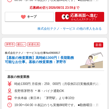
応募締め切り2026/08/31 23:59まで
応募画面へ進む
キープ
かんたん3ステップ！
株式会社テクノ・サービス
の他の求人をみる
茅野市
週払い
派遣社員
新着
株式会社テクノ・サービス/お仕事No/0900817
【基板の検査業務】高時給1300円！長期勤務
可能なお仕事。基板の検査業務：茅野市
プ
基板の検査業務
履
ラ
時給1300円 月収例：259、000円（月収例21日実働残業代込
勤
あ
長野県茅野市 ＊車・バイク通勤OK
中央本線（東日本）「茅野駅」より車10分
19:00〜04:00 ※表記のうち実働8時間です。 ■勤務曜日：月