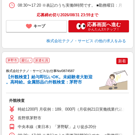
08:30〜17:20 ※表記のうち実働8時間です。 ■勤務曜日：月
応募締め切り2026/08/31 23:59まで
応募画面へ進む
キープ
かんたん3ステップ！
株式会社テクノ・サービス
の他の求人をみる
茅野市
週払い
派遣社員
新着
株式会社テクノ・サービス/お仕事No/0874587
【外観検査】給与即払いOK。未経験者大歓迎
。高時給。金属部品の外観検査：茅野市
管
外観検査
履
代
時給1200円 月収例：189、000円（月収例21日実働残業代込
長野県茅野市
中央本線（東日本）「茅野駅」より徒歩20分