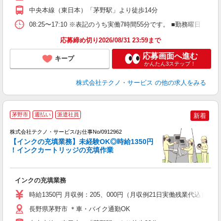
中央本線（東日本）「茅野駅」より徒歩14分
08:25〜17:10 ※表記のうち実働7時間55分です。 ■勤務曜日
応募締め切り2026/08/31 23:59まで
応募画面へ進む
キープ
かんたん3ステップ！
株式会社テクノ・サービス
の他の求人をみる
茅野市
週払い
派遣社員
新着
株式会社テクノ・サービス/お仕事No/0912962
【インクの充填業務】未経験OK◎時給1350円
を
！インクカートリッジの充填作業
一
インクの充填業務
履
高
時給1350円 月収例：205、000円（月収例21日実働残業代込
ク
得
長野県茅野市 ＊車・バイク通勤OK