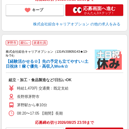
応募画面へ進む
キープ
かんたん3ステップ！
株式会社綜合キャリアオプション
の他の求人をみる
≪
茅野市
週払い
派遣社員
い
株式会社綜合キャリアオプション（1314VJ0805G43★13-
N-T4）
【経験活かせる☆】先の予定も立てやすい♪土
日祝休！稼ぐ優先・高収入Work☆
得
入
組立・加工・食品製造など/日払いOK
分
新
時給1,470円 交通費：既定支給
交
長野県茅野市
茅野駅から車10分
08:20〜17:05 【期間】長期
応募締め切り2026/08/25 23:59まで