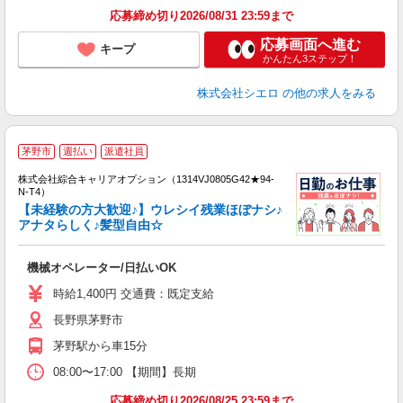
応募締め切り2026/08/31 23:59まで
応募画面へ進む
キープ
かんたん3ステップ！
株式会社シエロ
の他の求人をみる
≪
茅野市
週払い
派遣社員
い
株式会社綜合キャリアオプション（1314VJ0805G42★94-
N-T4）
【未経験の方大歓迎♪】ウレシイ残業ほぼナシ♪
アナタらしく♪髪型自由☆
得
入
機械オペレーター/日払いOK
分
フ
時給1,400円 交通費：既定支給
長野県茅野市
茅野駅から車15分
08:00〜17:00 【期間】長期
応募締め切り2026/08/25 23:59まで