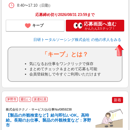
8:40〜17:10（日勤）
応募締め切り2026/08/31 23:59まで
応募画面へ進む
キープ
かんたん3ステップ！
日研トータルソーシング株式会社
の他の求人をみる
「キープ」とは？
気になるお仕事をワンクリックで保存
まとめてチェック＆まとめて応募も可能
会員登録無しで今すぐご利用いただけます
茅野市
週払い
派遣社員
新着
株式会社テクノ・サービス/お仕事No/0859238
【製品の外観検査など】給与即払いOK。高時
デ
給。長期のお仕事。製品の外観検査など：茅野
市