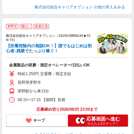
株式会社綜合キャリアオプション
の他の求人をみる
≪
茅野市
週払い
派遣社員
い
株式会社綜合キャリアオプション（1314VJ0805G42★72-
N-T4）
【扶養控除内の相談OK！】誰でもはじめは初
心者♪残業でたっぷり稼ぐ！
得
入
金属製品の研磨・測定オペレーター/日払いOK
分
フ
時給1,250円 交通費：既定支給
交
長野県茅野市
茅野駅から車13分
08:15〜17:15 【期間】長期
応募締め切り2026/08/25 23:59まで
応募画面へ進む
キープ
かんたん3ステップ！