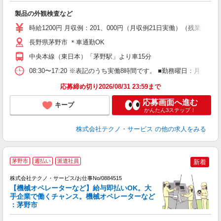
ご
製品の外観検査など
履
ミ
時給1200円 月収例：201、000円（月収例21日実働）（残業
休
長野県茅野市 ＊車通勤OK
中央本線（東日本）「茅野駅」より車15分
08:30〜17:20 ※表記のうち実働8時間です。 ■勤務曜日：月
応募締め切り2026/08/31 23:59まで
応募画面へ進む
キープ
かんたん3ステップ！
株式会社テクノ・サービス
の他の求人をみる
茅野市
週払い
派遣社員
新着
株式会社テクノ・サービス/お仕事No/0884515
【機械オペレーターなど】給与即払いOK。大
手企業で働くチャンス。機械オペレーターなど
：茅野市
プ