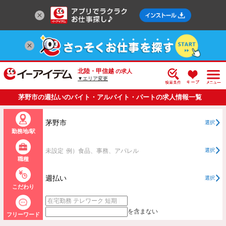
北陸・甲信越
の求人
▼エリア変更
茅野市の週払いのバイト・アルバイト・パートの求人情報一覧
茅野市
選択
勤務地/駅
未設定
例）食品、事務、アパレル
選択
職種
週払い
選択
こだわり
を含まない
フリーワード