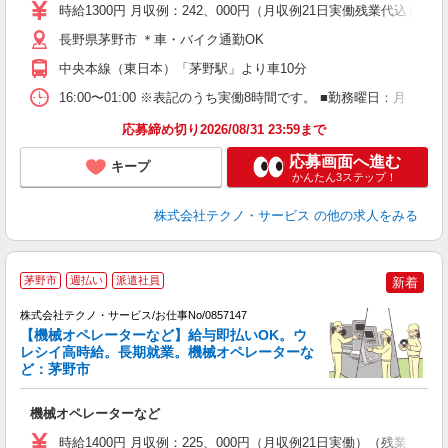
高
時給1300円 月収例：242、000円（月収例21日実働残業代込
ク
得
長野県茅野市 ＊車・バイク通勤OK
中央本線（東日本）「茅野駅」より車10分
16:00〜01:00 ※表記のうち実働8時間です。 ■勤務曜日：月
応募締め切り2026/08/31 23:59まで
応募画面へ進む
キープ
かんたん3ステップ！
株式会社テクノ・サービス
の他の求人をみる
茅野市
週払い
派遣社員
新着
株式会社テクノ・サービス/お仕事No/0857147
【機械オペレーターなど】給与即払いOK。ウ
レシイ高時給。長期就業。機械オペレーターな
デ
ど：茅野市
る
機械オペレーターなど
履
高
時給1400円 月収例：225、000円（月収例21日実働）（残業