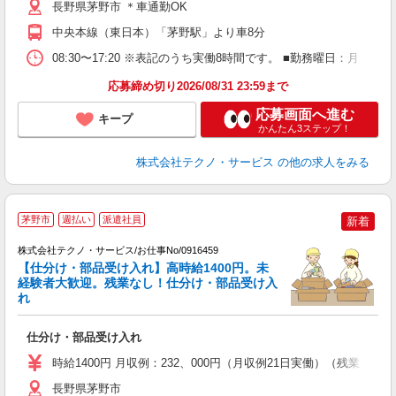
長野県茅野市 ＊車通勤OK
中央本線（東日本）「茅野駅」より車8分
08:30〜17:20 ※表記のうち実働8時間です。 ■勤務曜日：月
応募締め切り2026/08/31 23:59まで
応募画面へ進む
キープ
かんたん3ステップ！
株式会社テクノ・サービス
の他の求人をみる
茅野市
週払い
派遣社員
新着
株式会社テクノ・サービス/お仕事No/0916459
【仕分け・部品受け入れ】高時給1400円。未
経験者大歓迎。残業なし！仕分け・部品受け入
れ
ビ
仕分け・部品受け入れ
履
高
時給1400円 月収例：232、000円（月収例21日実働）（残業
長野県茅野市