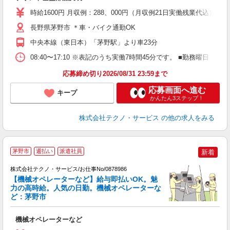
高
時給1600円 月収例：288、000円（月収例21日実働残業代込
勤
あ
長野県茅野市 ＊車・バイク通勤OK
中央本線（東日本）「茅野駅」より車23分
08:40〜17:10 ※表記のうち実働7時間45分です。 ■勤務曜日
応募締め切り2026/08/31 23:59まで
応募画面へ進む
キープ
かんたん3ステップ！
株式会社テクノ・サービス
の他の求人をみる
茅野市
週払い
派遣社員
新着
株式会社テクノ・サービス/お仕事No/0878986
（
【機械オペレーターなど】給与即払いOK。魅
力の高時給。人気の日勤。機械オペレーターな
し
ど：茅野市
タ
機械オペレーターなど
履
高