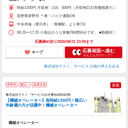
高
時給1200円 月収例：214、000円（月収例21日実働残業代込
ク
得
長野県茅野市 ＊車・バイク通勤OK
中央本線（東日本）「青柳駅」より車7分
08:25〜17:25 ※表記のうち実働7時間55分です。 ■勤務曜
応募締め切り2026/08/31 23:59まで
応募画面へ進む
キープ
かんたん3ステップ！
株式会社テクノ・サービス
の他の求人をみる
茅野市
週払い
派遣社員
新着
株式会社テクノ・サービス/お仕事No/0916298
【機械オペレーター】高時給1300円！幅広い
年齢層の方が活躍中！機械オペレーター
だ
機械オペレーター
履