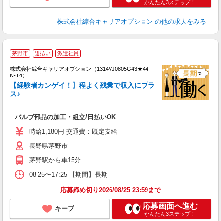
かんたん3ステップ！
株式会社綜合キャリアオプション
の他の求人をみる
≪
茅野市
週払い
派遣社員
い
株式会社綜合キャリアオプション（1314VJ0805G43★44-
N-T4）
【経験者カンゲイ！】程よく残業で収入にプラ
ス♪
得
入
バルブ部品の加工・組立/日払いOK
分
新
時給1,180円 交通費：既定支給
売
長野県茅野市
茅野駅から車15分
08:25〜17:25 【期間】長期
応募締め切り2026/08/25 23:59まで
応募画面へ進む
キープ
かんたん3ステップ！