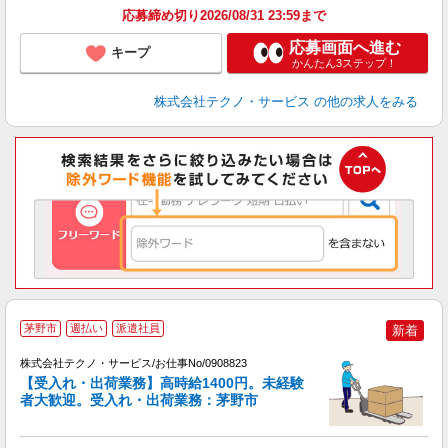
応募締め切り2026/08/31 23:59まで
応募画面へ進む
キープ
かんたん3ステップ！
株式会社テクノ・サービス
の他の求人をみる
茅野市
週払い
派遣社員
新着
株式会社テクノ・サービス/お仕事No/0908823
【受入れ・出荷業務】高時給1400円。未経験
者大歓迎。受入れ・出荷業務：茅野市
サ