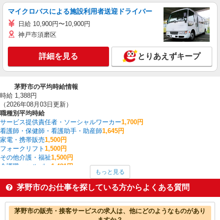
マイクロバスによる施設利用者送迎ドライバー
日給 10,900円〜10,900円
神戸市須磨区
詳細を見る
とりあえずキープ
茅野市の平均時給情報
時給 1,388円
（2026年08月03日更新）
職種別平均時給
サービス提供責任者・ソーシャルワーカー
1,700円
看護師・保健師・看護助手・助産師
1,645円
家電・携帯販売
1,500円
フォークリフト
1,500円
その他介護・福祉
1,500円
介護職・ヘルパー
1,481円
もっと見る
CADオペレーター・積算
1,463円
ファストフード・デリ
1,379円
茅野市のお仕事を探している方からよくある質問
梱包・仕分け・ピッキング
1,354円
調理・調理補助・調理師
1,350円
茅野市の他の職種の平均時給を見る
茅野市の販売・接客サービスの求人は、他にどのようなものがあり
ますか？