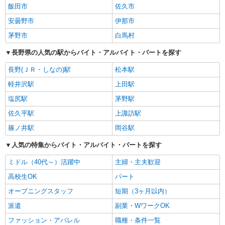
飯田市
佐久市
安曇野市
伊那市
茅野市
白馬村
長野県の人気の駅からバイト・アルバイト・パートを探す
長野(ＪＲ・しなの)駅
松本駅
軽井沢駅
上田駅
塩尻駅
茅野駅
佐久平駅
上諏訪駅
篠ノ井駅
岡谷駅
人気の特集からバイト・アルバイト・パートを探す
ミドル（40代～）活躍中
主婦・主夫歓迎
高校生OK
パート
オープニングスタッフ
短期（3ヶ月以内）
派遣
副業・WワークOK
ファッション・アパレル
職種・条件一覧