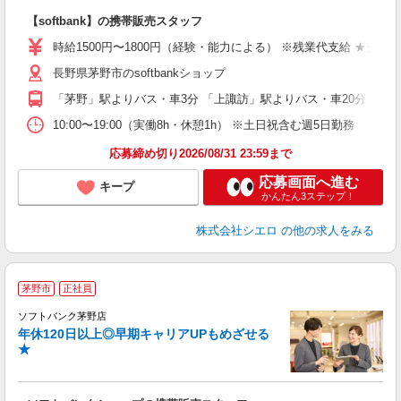
理
【softbank】の携帯販売スタッフ
即
躍
時給1500円〜1800円（経験・能力による） ※残業代支給 ★交通
ー
長野県茅野市のsoftbankショップ
自
「茅野」駅よりバス・車3分 「上諏訪」駅よりバス・車20分
ど
10:00〜19:00（実働8h・休憩1h） ※土日祝含む週5日勤務
応募締め切り2026/08/31 23:59まで
応募画面へ進む
キープ
かんたん3ステップ！
株式会社シエロ
の他の求人をみる
茅野市
正社員
ソフトバンク茅野店
年休120日以上◎早期キャリアUPもめざせる
★
か
年