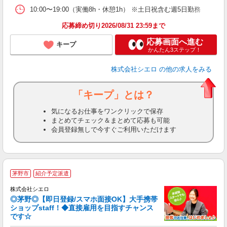
10:00〜19:00（実働8h・休憩1h） ※土日祝含む週5日勤務
応募締め切り2026/08/31 23:59まで
応募画面へ進む
キープ
かんたん3ステップ！
株式会社シエロ
の他の求人をみる
「キープ」とは？
気になるお仕事をワンクリックで保存
まとめてチェック＆まとめて応募も可能
会員登録無しで今すぐご利用いただけます
★
茅野市
紹介予定派遣
♪
株式会社シエロ
◎茅野◎【即日登録/スマホ面接OK】大手携帯
ショップstaff！◆直接雇用を目指すチャンス
です☆