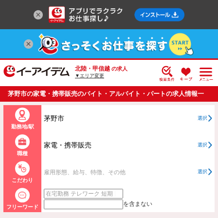
北陸・甲信越
の求人
▼エリア変更
茅野市の家電・携帯販売のバイト・アルバイト・パートの求人情報一
覧
茅野市
選択
勤務地/駅
家電・携帯販売
選択
職種
雇用形態、給与、特徴、その他
選択
こだわり
を含まない
フリーワード