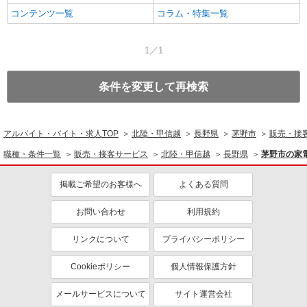
コンテンツ一覧
コラム・特集一覧
1／1
条件を変更して再検索
アルバイト・バイト・求人TOP
北陸・甲信越
長野県
茅野市
販売・接
職種・条件一覧
販売・接客サービス
北陸・甲信越
長野県
茅野市の家
掲載ご希望のお客様へ
よくある質問
お問い合わせ
利用規約
リンクについて
プライバシーポリシー
Cookieポリシー
個人情報保護方針
メールサービスについて
サイト運営会社