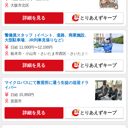
大阪市北区
詳細を見る
とりあえずキープ
警備員スタッフ（イベント、道路、商業施設、
大型駐車場、JR列車見張りなど）
日給 11,000円〜12,100円
栃木市・小山市・さいたま市西区・さいたま市岩槻区・久喜市・蓮田
詳細を見る
とりあえずキープ
マイクロバスにて教習所に通う生徒の送迎ドラ
イバー
日給 15,850円
箕面市
詳細を見る
とりあえずキープ