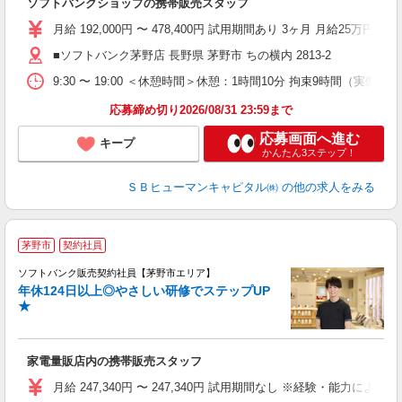
ソフトバンクショップの携帯販売スタッフ
当
月給 192,000円 〜 478,400円 試用期間あり 3ヶ月 月給25万円以
■ソフトバンク茅野店 長野県 茅野市 ちの横内 2813‐2
9:30 〜 19:00 ＜休憩時間＞休憩：1時間10分 拘束9
応募締め切り2026/08/31 23:59まで
応募画面へ進む
キープ
かんたん3ステップ！
ＳＢヒューマンキャピタル㈱
の他の求人をみる
茅野市
契約社員
ソフトバンク販売契約社員【茅野市エリア】
年休124日以上◎やさしい研修でステップUP
で
★
ボ
ン
家電量販店内の携帯販売スタッフ
月給 247,340円 〜 247,340円 試用期間なし ※経験・能力による 