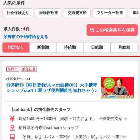
人気の条件
社会保険あり
未経験歓迎
交通費支給
フリーター歓迎
車通
求人件数 :
4
件
この検索条件を保存
茅野市の平均時給を見る
指定なし
新着順
時給順
日給順
月給順
★
茅野市
派遣社員
♪
株式会社シエロ
◎茅野◎【即日登録/スマホ面接OK】大手携帯
ショップstaff！裏ワザ便利機能も知れちゃう♪
理
【softbank】の携帯販売スタッフ
即
躍
時給1500円〜1800円（経験・能力による） ※残業代支給 ★交通
ー
長野県茅野市のsoftbankショップ
自
「茅野」駅よりバス・車3分 「上諏訪」駅よりバス・車20分
ど