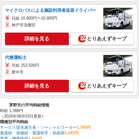
マイクロバスによる施設利用者送迎ドライバー
日給 10,900円〜10,900円
神戸市須磨区
詳細を見る
とりあえずキープ
代務運転士
月給 253,500円
豊中市
詳細を見る
とりあえずキープ
茅野市の平均時給情報
時給 1,388円
（2026年08月03日更新）
職種別平均時給
サービス提供責任者・ソーシャルワーカー
1,700円
看護師・保健師・看護助手・助産師
1,645円
家電・携帯販売
1,500円