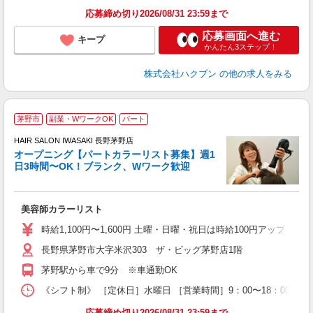
応募締め切り2026/08/31 23:59まで
応募画面へ進む
キープ
かんたん3ステップ！
株式会社ハクブン
の他の求人をみる
茅野市
副業・WワークOK
パート
HAIR SALON IWASAKI 長野茅野店
オープニング【パートカラーリスト募集】週1
日3時間〜OK！ブランク、Wワーク歓迎
う
未
扶
美容師カラーリスト
時給1,100円〜1,600円 土曜・日曜・祝日は時給100円アップ ※
長野県茅野市大字米沢303 ザ・ビッグ茅野店1階
茅野駅から車で9分 ※車通勤OK
《シフト制》 ［定休日］水曜日 ［営業時間］9：00〜18：00 【
応募締め切り2026/08/31 23:59まで