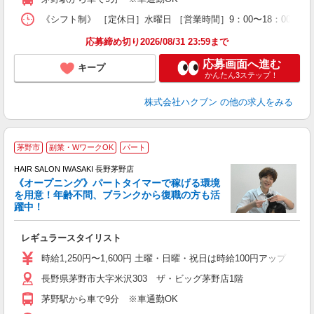
《シフト制》 ［定休日］水曜日 ［営業時間］9：00〜18：00 【
応募締め切り2026/08/31 23:59まで
応募画面へ進む
キープ
かんたん3ステップ！
株式会社ハクブン
の他の求人をみる
茅野市
副業・WワークOK
パート
シ
HAIR SALON IWASAKI 長野茅野店
《オープニング》パートタイマーで稼げる環境
で
を用意！年齢不問、ブランクから復職の方も活
未
躍中！
副
レギュラースタイリスト
時給1,250円〜1,600円 土曜・日曜・祝日は時給100円アップ ※
長野県茅野市大字米沢303 ザ・ビッグ茅野店1階
茅野駅から車で9分 ※車通勤OK