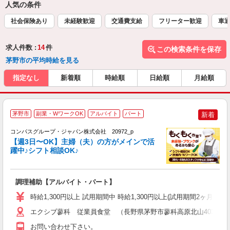
人気の条件
社会保険あり
未経験歓迎
交通費支給
フリーター歓迎
車通
求人件数 :
14
件
この検索条件を保存
茅野市の平均時給を見る
指定なし
新着順
時給順
日給順
月給順
茅野市
副業・WワークOK
アルバイト
パート
新着
コンパスグループ・ジャパン株式会社 20972_p
く
【週3日〜OK】主婦（夫）の方がメインで活
躍中♪シフト相談OK♪
大
調理補助【アルバイト・パート】
入
歓
時給1,300円以上 試用期間中 時給1,300円以上(試用期間2ヶ月
～
用
エクシブ蓼科 従業員食堂 （長野県茅野市蓼科高原北山4035）
務
お問い合わせ下さい。
土