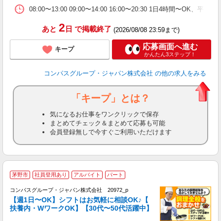
副
08:00〜13:00 09:00〜14:00 16:00〜20:30 1日4時間
2
あと
日
で掲載終了
(2026/08/08 23:59まで)
応募画面へ進む
キープ
かんたん3ステップ！
コンパスグループ・ジャパン株式会社
の他の求人をみる
「キープ」とは？
気になるお仕事をワンクリックで保存
まとめてチェック＆まとめて応募も可能
会員登録無しで今すぐご利用いただけます
茅野市
社員登用あり
アルバイト
パート
コンパスグループ・ジャパン株式会社 20972_p
く
【週1日〜OK】シフトはお気軽に相談OK♪【
扶養内・WワークOK】【30代〜50代活躍中】