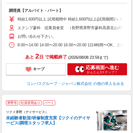
大
調理員【アルバイト・パート】
入
歓
時給1,600円以上 試用期間中 時給1,600円以上(試用期間2ヶ月
～
エクシブ蓼科 従業員食堂 （長野県茅野市蓼科高原北山4035）
用
勤
お問い合わせ下さい。
O
な
8:00〜14:00 14:00〜20:00 16:00〜20:00 1日4時間〜OK
2
あと
日
で掲載終了
(2026/08/08 23:59まで)
応募画面へ進む
キープ
かんたん3ステップ！
コンパスグループ・ジャパン株式会社
の他の求人をみる
茅野市
社員登用あり
パート
ツクイ茅野（デイサービス）
未経験者歓迎/研修制度充実【ツクイのデイサ
ービス/調理スタッフ求人】