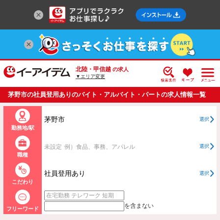
北陸・甲信越
の求人
▼エリア変更
茅野市の社員登用ありのバイト・アルバイト・パートの求人情報一覧
茅野市
選択
勤務地/駅
未設定
例）食品、事務、アパレル
選択
職種
社員登用あり
選択
こだわり
を含まない
フリーワード