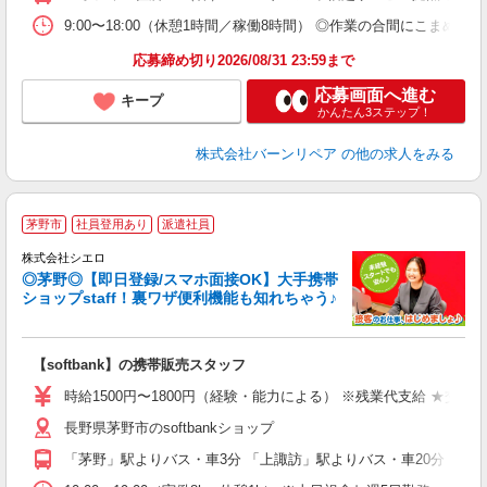
9:00〜18:00（休憩1時間／稼働8時間） ◎作業の合間にこまめな
応募締め切り2026/08/31 23:59まで
応募画面へ進む
キープ
かんたん3ステップ！
株式会社バーンリペア
の他の求人をみる
★
茅野市
社員登用あり
派遣社員
♪
株式会社シエロ
◎茅野◎【即日登録/スマホ面接OK】大手携帯
ショップstaff！裏ワザ便利機能も知れちゃう♪
理
【softbank】の携帯販売スタッフ
即
躍
時給1500円〜1800円（経験・能力による） ※残業代支給 ★交通
ー
長野県茅野市のsoftbankショップ
自
「茅野」駅よりバス・車3分 「上諏訪」駅よりバス・車20分
ど