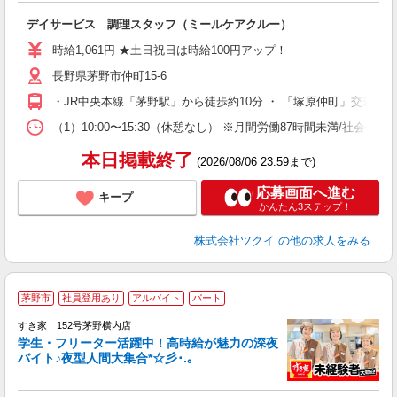
各
デイサービス 調理スタッフ（ミールケアクルー）
入
り
時給1,061円 ★土日祝日は時給100円アップ！
リ
長野県茅野市仲町15-6
ー
O
・JR中央本線「茅野駅」から徒歩約10分 ・ 「塚原仲町」交差点
な
（1）10:00〜15:30（休憩なし） ※月間労働87時間未満/社
髪
本日掲載終了
(2026/08/06 23:59まで)
応募画面へ進む
キープ
かんたん3ステップ！
株式会社ツクイ
の他の求人をみる
茅野市
社員登用あり
アルバイト
パート
すき家 152号茅野横内店
学生・フリーター活躍中！高時給が魅力の深夜
バイト♪夜型人間大集合*☆彡･.｡