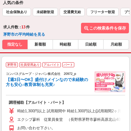
人気の条件
社会保険あり
未経験歓迎
交通費支給
フリーター歓迎
ブラ
求人件数 :
13
件
この検索条件を保存
茅野市の平均時給を見る
指定なし
新着順
時給順
日給順
月給順
茅野市
社員登用あり
アルバイト
パート
コンパスグループ・ジャパン株式会社 20972_p
く
【週3日〜OK】盛付けメインなので未経験の
方も安心♪教育体制も充実♪
大
調理補助【アルバイト・パート】
入
歓
時給1,300円以上 試用期間中 時給1,300円以上(試用期間2ヶ月
～
エクシブ蓼科 従業員食堂 （長野県茅野市蓼科高原北山4035）
用
務
お問い合わせ下さい。
土