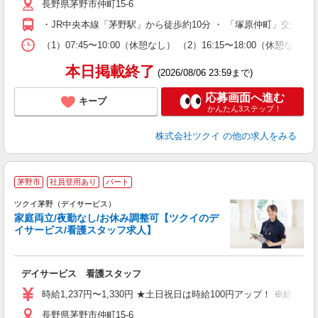
長野県茅野市仲町15-6
ー
O
・JR中央本線「茅野駅」から徒歩約10分 ・ 「塚原仲町」交差点
な
（1）07:45〜10:00（休憩なし） （2）16:15〜18:00
髪
本日掲載終了
(2026/08/06 23:59まで)
応募画面へ進む
キープ
かんたん3ステップ！
株式会社ツクイ
の他の求人をみる
茅野市
社員登用あり
パート
ツクイ茅野（デイサービス）
家庭両立/夜勤なし/お休み調整可【ツクイのデ
イサービス/看護スタッフ求人】
各
デイサービス 看護スタッフ
入
り
時給1,237円〜1,330円 ★土日祝日は時給100円アップ！ ※給
リ
長野県茅野市仲町15-6
ー