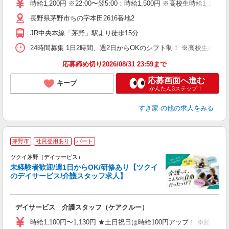
タ
時給1,200円 ※22:00〜翌5:00：時給1,500円 ※高校生時給1,100
（
長野県茅野市ちの字本田2616番地2
夜
事
JR中央本線「茅野」駅より徒歩15分
24時間募集 1日2時間、週2日からOKのシフト制！ ※高校生のシ
応募締め切り2026/08/31 23:59まで
応募画面へ進む
キープ
かんたん3ステップ！
すき家
の他の求人をみる
茅野市
社員登用あり
パート
ツクイ茅野（デイサービス）
未経験者歓迎/週1日からOK/研修あり【ツクイ
のデイサービス/介護スタッフ求人】
各
デイサービス 介護スタッフ（ケアクルー）
入
り
時給1,100円〜1,130円 ★土日祝日は時給100円アップ！ ※給
リ