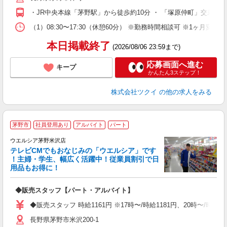
O
・JR中央本線「茅野駅」から徒歩約10分 ・ 「塚原仲町」交差点
な
（1）08:30〜17:30（休憩60分） ※勤務時間相談可 ※1ヶ月変
髪
本日掲載終了
(2026/08/06 23:59まで)
応募画面へ進む
キープ
かんたん3ステップ！
株式会社ツクイ
の他の求人をみる
茅野市
社員登用あり
アルバイト
パート
ウエルシア茅野米沢店
テレビCMでもおなじみの「ウエルシア」です
！主婦・学生、幅広く活躍中！従業員割引で日
用品もお得に！
プ
◆販売スタッフ【パート・アルバイト】
ボ
内
◆販売スタッフ 時給1161円 ※17時〜/時給1181円、20時〜/時
ク
長野県茅野市米沢200-1