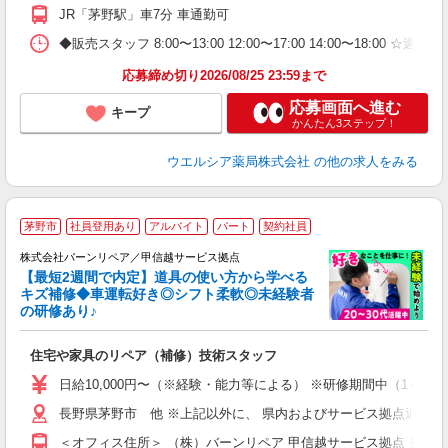
JR「茅野駅」車7分 車通勤可
◆販売スタッフ 8:00〜13:00 12:00〜17:00 14:00〜18:0
応募締め切り2026/08/25 23:59まで
応募画面へ進む
キープ
かんたん3ステップ！
ウエルシア薬局株式会社
の他の求人をみる
＼
茅野市
社員登用あり
アルバイト
パート
契約社員
株式会社バーンリペア／甲信越サービス拠点
【最短2週間で内定】道具の使い方から学べる
キズ補修◆車運転好き◎シフト柔軟◎未経験者
の研修あり♪
ピ
未
住宅や家具のリペア（補修）技術スタッフ
日給10,000円〜（※経験・能力等による） ※研修期間中（1
長野県茅野市 他 ※上記以外に、 県内およびサービス拠点近郊で
＜オフィス住所＞ （株）バーンリペア 甲信越サービス拠点 長野県松