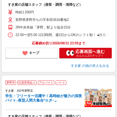
つ
すき家の店舗スタッフ（接客・調理・清掃など）
履
ミ
時給1,500円
～
長野県茅野市ちの字本田2616番地2
勤
社
JR中央本線「茅野」駅より徒歩15分
22:00〜翌5:00 1日2時間、週2日からOKのシフト制！ ●扶養内勤務
応募締め切り2026/08/31 23:59まで
応募画面へ進む
キープ
かんたん3ステップ！
すき家
の他の求人をみる
茅野市
社員登用あり
アルバイト
パート
すき家 152号茅野店
学生・フリーター活躍中！高時給が魅力の深夜
バイト♪夜型人間大集合*☆彡･.｡
つ
すき家の店舗スタッフ（接客・調理・清掃など）