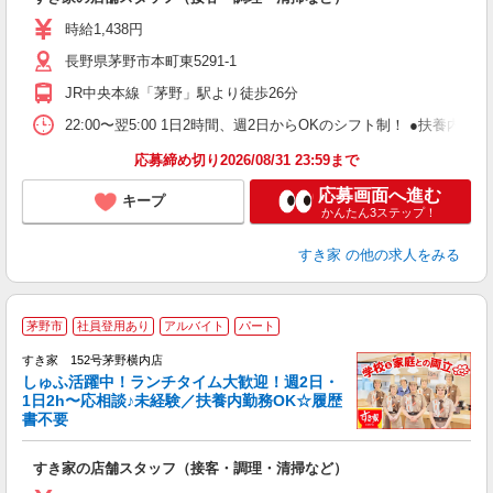
履
ミ
時給1,438円
～
長野県茅野市本町東5291-1
勤
社
JR中央本線「茅野」駅より徒歩26分
22:00〜翌5:00 1日2時間、週2日からOKのシフト制！ ●扶養内勤務
応募締め切り2026/08/31 23:59まで
応募画面へ進む
キープ
かんたん3ステップ！
すき家
の他の求人をみる
≪
茅野市
社員登用あり
アルバイト
パート
すき家 152号茅野横内店
しゅふ活躍中！ランチタイム大歓迎！週2日・
安
1日2h〜応相談♪未経験／扶養内勤務OK☆履歴
書不要
の
すき家の店舗スタッフ（接客・調理・清掃など）
履