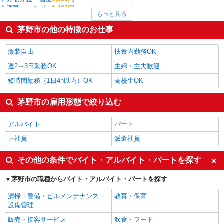
介護職・ヘルパー
1,481円
もっと見る
CADオペレーター・積算
1,463円
ファストフード・デリ
1,379円
茅野市の他の特徴のお仕事
梱包・仕分け・ピッキング
1,354円
調理・調理補助・調理師
1,350円
服装自由
扶養内勤務OK
茅野市の他の職種の平均時給を見る
週2～3日勤務OK
主婦・主夫歓迎
短時間勤務（1日4h以内）OK
高校生OK
茅野市の雇用形態で絞り込む
アルバイト
パート
正社員
派遣社員
その他の条件でバイト・アルバイト・パートを探す
茅野市の職種からバイト・アルバイト・パートを探す
清掃・警備・ビルメンテナンス・
教育・保育
設備管理
販売・接客サービス
飲食・フード