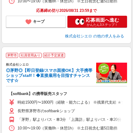
10:00〜19:00（実働8h・休憩1h） ※土日祝含む週5日勤務
応募締め切り2026/08/31 23:59まで
応募画面へ進む
キープ
かんたん3ステップ！
株式会社シエロ
の他の求人をみる
★
茅野市
社員登用あり
紹介予定派遣
♪
株式会社シエロ
◎茅野◎【即日登録/スマホ面接OK】大手携帯
ショップstaff！◆直接雇用を目指すチャンス
です☆
理
【softbank】の携帯販売スタッフ
即
躍
時給1500円〜1800円（経験・能力による） ※残業代支給 ★交通
ー
長野県茅野市のsoftbankショップ
自
「茅野」駅よりバス・車3分 「上諏訪」駅よりバス・車20分
ど
10:00〜19:00（実働8h・休憩1h） ※土日祝含む週5日勤務