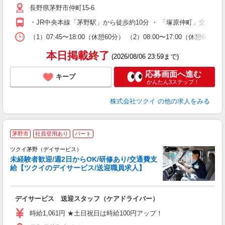
長野県茅野市仲町15-6
ー
O
・JR中央本線「茅野駅」から徒歩約10分 ・ 「塚原仲町」交差点
な
（1）07:45〜18:00（休憩60分） （2）08:00〜17:00（休憩6
髪
本日掲載終了
(2026/08/06 23:59まで)
応募画面へ進む
キープ
かんたん3ステップ！
株式会社ツクイ
の他の求人をみる
茅野市
社員登用あり
パート
ツクイ茅野（デイサービス）
未経験者歓迎/週2日からOK/研修あり/交通費支
給【ツクイのデイサービス/送迎職員求人】
各
デイサービス 送迎スタッフ（ケアドライバー）
入
り
時給1,061円 ★土日祝日は時給100円アップ！
リ