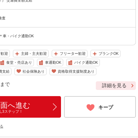
す） 交通費全額支給
検査
＊車・バイク通勤OK
者歓迎
主婦・主夫歓迎
フリーター歓迎
ブランクOK
食堂・売店あり
車通勤OK
バイク通勤OK
費支給
社会保険あり
資格取得支援制度あり
9 まで
詳細を見る
画面へ進む
キープ
ん3ステップ！
る