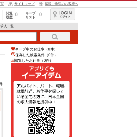
質問
サイトマップ
掲載ご希望のお客様へ
閲覧
キープ
0
0
履歴
リスト
ログイン
の求人一覧
キープ中のお仕事（0件）
保存した検索条件（
0
件）
閲覧したお仕事（0件）
件