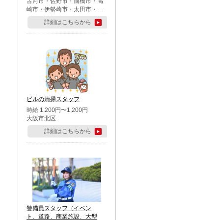
古河市・佐野市・前橋市・高
崎市・伊勢崎市・太田市・館
林市・藤岡市・大泉町・さい
詳細はこちらから
たま市北区・川越市・熊谷
市・行田市・秩父市・所沢
市・飯能市・東松山市・坂戸
市・鶴ケ島市・千葉市中央
区・市川市・松戸市・習志野
市・柏市・流山市・八千代
市・足立区・江戸川区・八王
子市・町田市
ビルの清掃スタッフ
時給 1,200円〜1,200円
大阪市北区
詳細はこちらから
警備員スタッフ（イベン
ト、道路、商業施設、大型