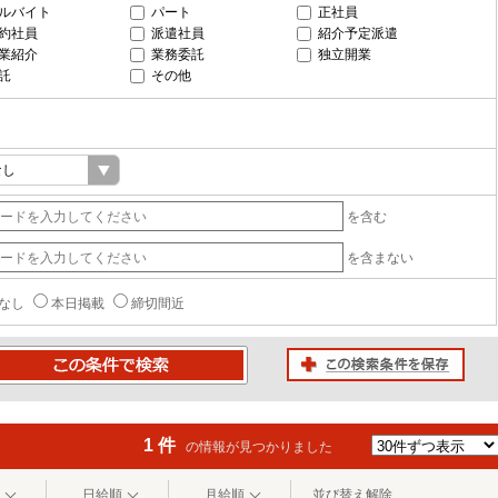
ルバイト
パート
正社員
約社員
派遣社員
紹介予定派遣
業紹介
業務委託
独立開業
託
その他
を含む
を含まない
なし
本日掲載
締切間近
この検索条件を保存
条件で検索
1 件
の情報が見つかりました
日給順
月給順
並び替え解除