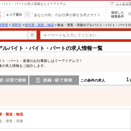
よくある
ト・バイト・パートの求人情報ならイーアイデム
保存した
0
エリア選択
「あなたの街」のお仕事が探せる求人サイト
検索条件
長野県
>
茅野市
>
軽作業・製造・物流
> 板金・塗装・溶接のアルバイト・バイト・パート
アルバイト・バイト・パートの求人情報一覧
イト・パート・派遣のお仕事探しはイーアイデムで！
接の求人情報をご紹介します。
1
この条件の求人
間で検索
路線・駅・駅で検索
業・製造・物流
金・塗装・溶接