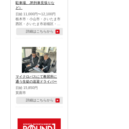
駐車場、JR列車見張りな
ど）
日給 11,000円〜12,100円
栃木市・小山市・さいたま市
西区・さいたま市岩槻区・久
喜市・蓮田市
詳細はこちらから
マイクロバスにて教習所に
通う生徒の送迎ドライバー
日給 15,850円
箕面市
詳細はこちらから