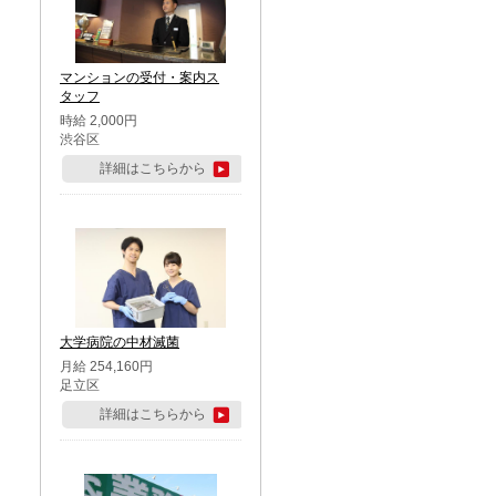
マンションの受付・案内ス
タッフ
時給 2,000円
渋谷区
詳細はこちらから
大学病院の中材滅菌
月給 254,160円
足立区
詳細はこちらから