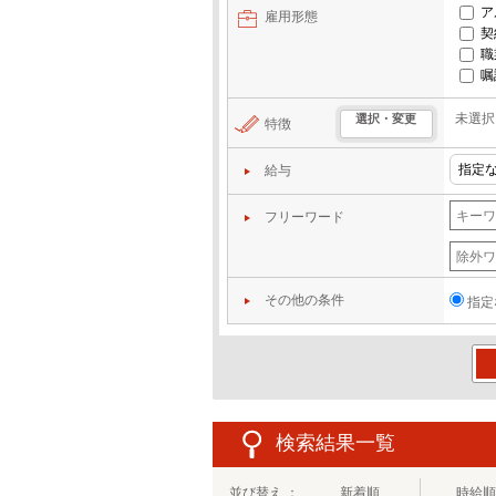
ア
雇用形態
契
職
嘱
未選択
選択・変更
特徴
給与
フリーワード
その他の条件
指定
この
検索結果一覧
並び替え ：
新着順
時給順