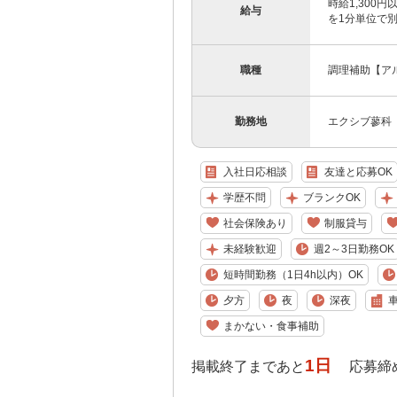
時給1,300
給与
を1分単位で
職種
調理補助【ア
勤務地
エクシブ蓼科
入社日応相談
友達と応募OK
学歴不問
ブランクOK
社会保険あり
制服貸与
未経験歓迎
週2～3日勤務OK
短時間勤務（1日4h以内）OK
夕方
夜
深夜
まかない・食事補助
1日
掲載終了まであと
応募締め切り: