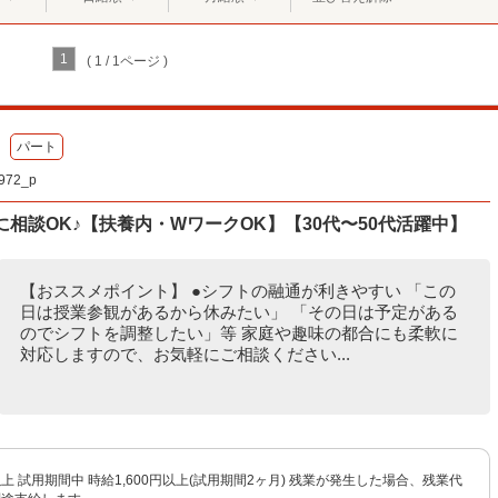
1
( 1 / 1ページ )
パート
72_p
相談OK♪【扶養内・WワークOK】【30代〜50代活躍中】
【おススメポイント】 ●シフトの融通が利きやすい 「この
日は授業参観があるから休みたい」 「その日は予定がある
のでシフトを調整したい」等 家庭や趣味の都合にも柔軟に
対応しますので、お気軽にご相談ください...
円以上 試用期間中 時給1,600円以上(試用期間2ヶ月) 残業が発生した場合、残業代