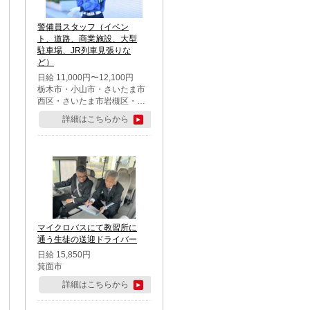
警備員スタッフ（イベン
ト、道路、商業施設、大型
駐車場、JR列車見張りな
ど）
日給 11,000円〜12,100円
栃木市・小山市・さいたま市
西区・さいたま市岩槻区・久
喜市・蓮田市
詳細はこちらから
マイクロバスにて教習所に
通う生徒の送迎ドライバー
日給 15,850円
箕面市
詳細はこちらから