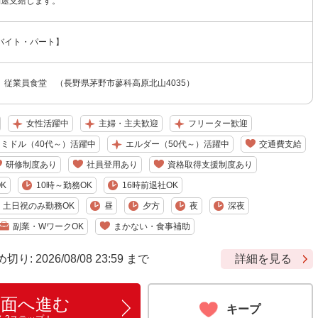
別途支給します。
バイト・パート】
 従業員食堂 （長野県茅野市蓼科高原北山4035）
女性活躍中
主婦・主夫歓迎
フリーター歓迎
ミドル（40代～）活躍中
エルダー（50代～）活躍中
交通費支給
研修制度あり
社員登用あり
資格取得支援制度あり
K
10時～勤務OK
16時前退社OK
土日祝のみ勤務OK
昼
夕方
夜
深夜
副業・WワークOK
まかない・食事補助
 2026/08/08 23:59 まで
詳細を見る
画面へ進む
キープ