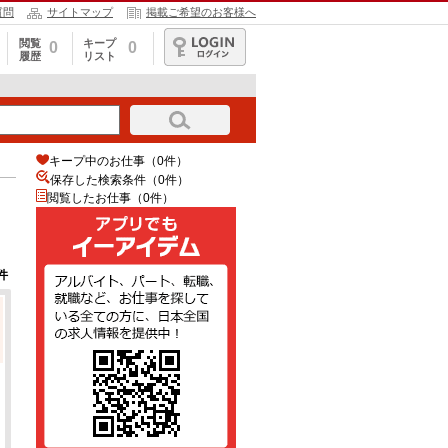
質問
サイトマップ
掲載ご希望のお客様へ
閲覧
キープ
0
0
履歴
リスト
ログイン
キープ中のお仕事（0件）
保存した検索条件（
0
件）
閲覧したお仕事（0件）
件