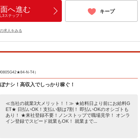
画面へ進む
キープ
ん3ステップ！
他の求人をみる
05G42★84-N-T4）
ほぼナシ！高収入でしっかり稼ぐ！
≪当社の就業3大メリット！！≫ ★給料日より前にお給料G
ET★ 日払いOK！支払い額は7割！ 即払いOKのオシゴトも
あり！ ★来社登録不要！ノンストップで職場見学！ オンラ
イン登録でスピード就業もOK！ 就業まで...