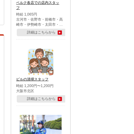
ベルク各店での店内スタッ
フ
時給 1,065円
古河市・佐野市・前橋市・高
崎市・伊勢崎市・太田市・館
林市・藤岡市・大泉町・さい
詳細はこちらから
たま市北区・川越市・熊谷
市・行田市・秩父市・所沢
市・飯能市・東松山市・坂戸
市・鶴ケ島市・千葉市中央
区・市川市・松戸市・習志野
市・柏市・流山市・八千代
市・足立区・江戸川区・八王
子市・町田市
ビルの清掃スタッフ
時給 1,200円〜1,200円
大阪市北区
詳細はこちらから