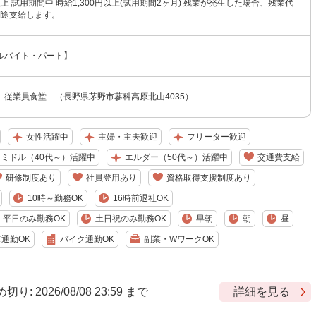
円以上 試用期間中 時給1,300円以上(試用期間2ヶ月) 残業が発生した場合、残業代
別途支給します。
ルバイト・パート】
 従業員食堂 （長野県茅野市蓼科高原北山4035）
女性活躍中
主婦・主夫歓迎
フリーター歓迎
ミドル（40代～）活躍中
エルダー（50代～）活躍中
交通費支給
研修制度あり
社員登用あり
資格取得支援制度あり
10時～勤務OK
16時前退社OK
平日のみ勤務OK
土日祝のみ勤務OK
早朝
朝
昼
車通勤OK
バイク通勤OK
副業・WワークOK
 2026/08/08 23:59 まで
詳細を見る