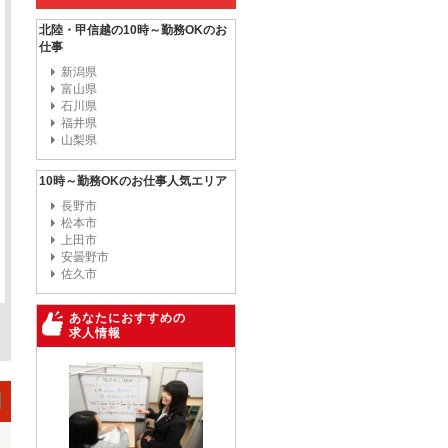
北陸・甲信越の10時～勤務OKのお
仕事
新潟県
富山県
石川県
福井県
山梨県
10時～勤務OKのお仕事人気エリア
長野市
松本市
上田市
安曇野市
佐久市
あなたにおすすめの
求人情報