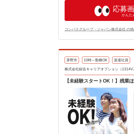
応募
かんた
コンパスグループ・ジャパン株式会社 の
茅野市
10時～勤務OK
派遣社員
株式会社綜合キャリアオプション（1314VJ08
【未経験スタートOK！】残業