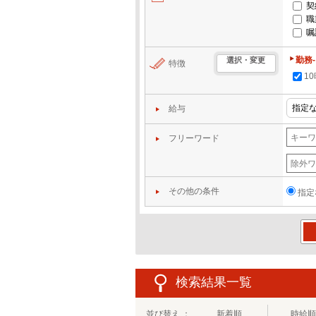
契
職
嘱
勤務
選択・変更
特徴
1
給与
フリーワード
その他の条件
指定
この
検索結果一覧
並び替え ：
新着順
時給順