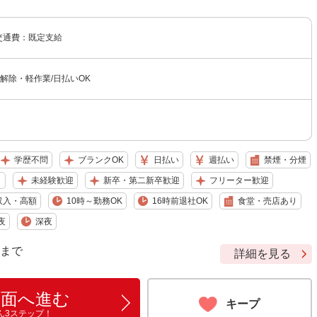
 交通費：既定支給
解除・軽作業/日払いOK
学歴不問
ブランクOK
日払い
週払い
禁煙・分煙
り
未経験歓迎
新卒・第二新卒歓迎
フリーター歓迎
収入・高額
10時～勤務OK
16時前退社OK
食堂・売店あり
夜
深夜
9 まで
詳細を見る
画面へ進む
キープ
ん3ステップ！