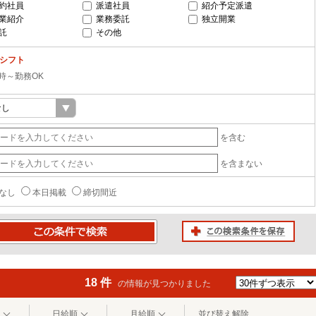
約社員
派遣社員
紹介予定派遣
業紹介
業務委託
独立開業
託
その他
-シフト
0時～勤務OK
を含む
を含まない
なし
本日掲載
締切間近
この検索条件を保存
条件で検索
18 件
の情報が見つかりました
日給順
月給順
並び替え解除