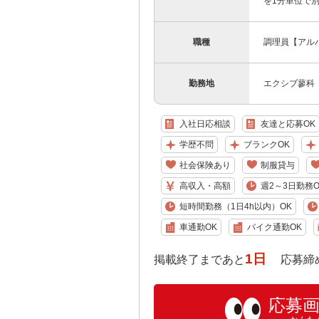
を1分単位で
職種
調理員【アル
勤務地
エクシブ蓼科
入社日応相談
友達と応募OK
学歴不問
ブランクOK
社会保険あり
制服貸与
高収入・高額
週2～3日勤務O
短時間勤務（1日4h以内）OK
車通勤OK
バイク通勤OK
1日
掲載終了まであと
応募締め切り:
応募