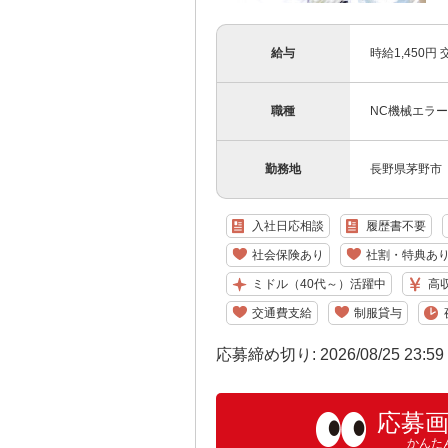
給与
時給1,450円
職種
NC機械エラー
勤務地
長野県茅野市
入社日応相談
履歴書不要
社会保険あり
社割・特典あ
ミドル（40代～）活躍中
高
交通費支給
制服貸与
応募締め切り: 2026/08/25 23:5
応募
かんた