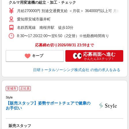
クルマ用変速機の組立・加工・チェック
い
社
月給270000円 別途交通費支給 ＜月収＞ 364000円以上可 月給27000
愛知県安城市藤井町
名鉄西尾線 南桜井駅 徒歩10分
8:30〜17:20/22:00〜翌6:50（2交替）※他勤務時間有り
応募締め切り2026/08/31 23:59まで
応募画面へ進む
キープ
かんたん3ステップ！
日研トータルソーシング株式会社
の他の求人をみる
安城市
正社員
Style
【販売スタッフ】姿勢サポートチェアで健康の
お手伝い
楽
未
販売スタッフ
由