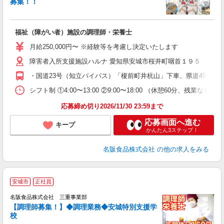
募集！！
ア
阪
福祉（障がい者）施設の調理師・栄養士
未
躍
月給250,000円〜 ※経験等を考慮し決定いたします
以
障害者入所支援施設ハルナ 愛知県安城市桜井町咽首１９５
食
・国道23号（知立バイパス）「榎前町井杭山」下車、県道45号線経由 
シフト制 ①4:00〜13:00 ②9:00〜18:00 （休憩60分、残業なし）
応募締め切り2026/11/30 23:59まで
応募画面へ進む
キープ
かんたん3ステップ！
名阪食品株式会社
の他の求人をみる
安城市
正社員
名阪食品株式会社 三重事業部
通
【調理師募集！】◆調理業務◆安城特別支援学
校