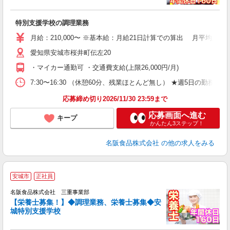
所
特別支援学校の調理業務
経
中
月給：210,000〜 ※基本給：月給21日計算での算出 月平均約17.
交
愛知県安城市桜井町伝左20
・マイカー通勤可 ・交通費支給(上限26,000円/月)
7:30〜16:30 （休憩60分、残業ほとんど無し） ★週5日の勤務
応募締め切り2026/11/30 23:59まで
応募画面へ進む
キープ
かんたん3ステップ！
名阪食品株式会社
の他の求人をみる
安城市
正社員
名阪食品株式会社 三重事業部
勤
【栄養士募集！】◆調理業務、栄養士募集◆安
城特別支援学校