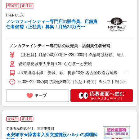
安城市
正社員
H＆F BELX
ノンカフェインティー専門店の販売員。店舗責
任者候補（正社員）募集！月給24万円〜
た
ノンカフェインティー専門店の販売員・店舗責任者候補
ボ
自
［正社員］月給240,000円〜280,000円 ※給与は経験、能
愛知県安城市大東町9-30 ららぽーと安城
JR東海道本線「安城」駅 徒歩10分 名古屋鉄道西尾線 「北安城」駅
9:00〜22:00の間で実働8時間（休憩１時間）※シフト制 実働時
応募画面へ進む
キープ
かんたん3ステップ！
安城市
正社員
名阪食品株式会社 三重事業部
★安城市★障害者入所支援施設ハルナの調理師