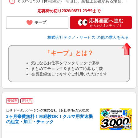
8:30〜17:30（休憩60分） ※但し、業務上必要がある場合
応募締め切り2026/08/31 23:59まで
応募画面へ進む
キープ
かんたん3ステップ！
株式会社テクノ・サービス
の他の求人をみる
「キープ」とは？
気になるお仕事をワンクリックで保存
まとめてチェック＆まとめて応募も可能
会員登録無しで今すぐご利用いただけます
◎
安城市
正社員
n
日研トータルソーシング株式会社（お仕事No.NS0010）
ー
3ヶ月寮費無料！未経験OK！クルマ用変速機
z
の組立・加工・チェック
談
W