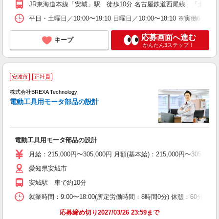
JR東海道本線「安城」駅 徒歩10分 名古屋鉄道西尾線 「北安城」駅
平日・土曜日／10:00〜19:10 日曜日／10:00〜18:10 ※実
応募画面へ進む
キープ
かんたん3ステップ！
安城市
正社員
株式会社BREXA Technology
電動工具用モータ部品の設計
充
電動工具用モータ部品の設計
月給：215,000円〜305,000円 月額(基本給)：215,0
愛知県安城市
安城駅 車で約10分
就業時間：9:00〜18:00(所定労働時間：8時間0分) 休憩：6
応募締め切り2027/03/26 23:59まで