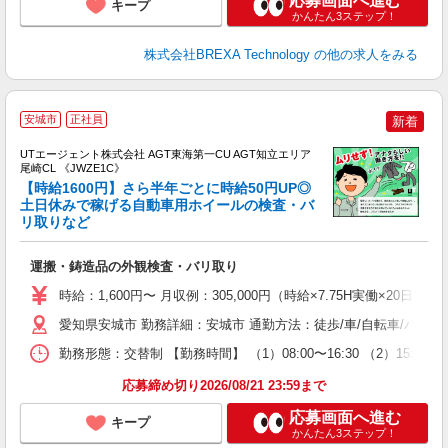
応募画面へ進む
キープ
かんたん3ステップ！
株式会社BREXA Technology
の他の求人をみる
安城市
正社員
新着
UTエージェント株式会社 AGT東海第一CU AGT知立エリア
尾崎CL 《JWZE1C》
【時給1600円】さら半年ごとに時給50円UP◎
土日休みで稼げる自動車用ホイールの検査・バ
リ取りなど
る
入
運搬・鋳造品の外観検査・バリ取り
場
タ
時給：1,600円〜 月収例：305,000円（時給×7.75H実働×20
休
愛知県安城市 勤務詳細：安城市 通勤方法：徒歩/車/自転車/バイ
場
通
勤務形態：交替制 【勤務時間】 （1）08:00〜16:30 （2）15:
り
応募締め切り2026/08/21 23:59まで
応募画面へ進む
キープ
かんたん3ステップ！