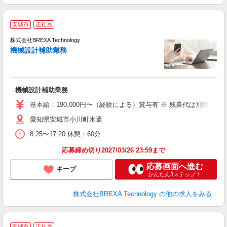
安城市
正社員
株式会社BREXA Technology
機械設計補助業務
度
機械設計補助業務
基本給：190,000円〜（経験による）賞与有 ※ 残業代は別途支給
愛知県安城市小川町水遣
8:25〜17:20 休憩：60分
応募締め切り2027/03/26 23:59まで
応募画面へ進む
キープ
かんたん3ステップ！
株式会社BREXA Technology
の他の求人をみる
安城市
正社員