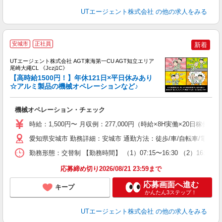
UTエージェント株式会社
の他の求人をみる
安城市
正社員
新着
UTエージェント株式会社 AGT東海第一CU AGT知立エリア
尾崎大繩CL 《Jczj1C》
【高時給1500円！】年休121日×平日休みあり
☆アルミ製品の機械オペレーションなど♪
る
機械オペレーション・チェック
入
場
時給：1,500円〜 月収例：277,000円（時給×8H実働×20日稼働＋
タ
休
愛知県安城市 勤務詳細：安城市 通勤方法：徒歩/車/自転車/電車/
場
勤務形態：交替制 【勤務時間】 （1）07:15〜16:30 （2）16
通
り
応募締め切り2026/08/21 23:59まで
応募画面へ進む
キープ
かんたん3ステップ！
UTエージェント株式会社
の他の求人をみる