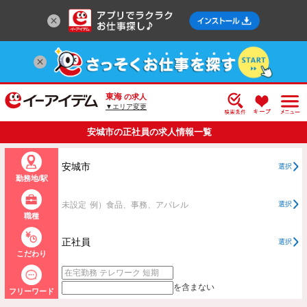
東海
の求人
▼エリア変更
安城市の正社員の求人情報一覧
安城市
選択
勤務地/駅
未設定
例）食品、事務、アパレル
選択
職種
正社員
選択
こだわり
を含まない
フリーワード