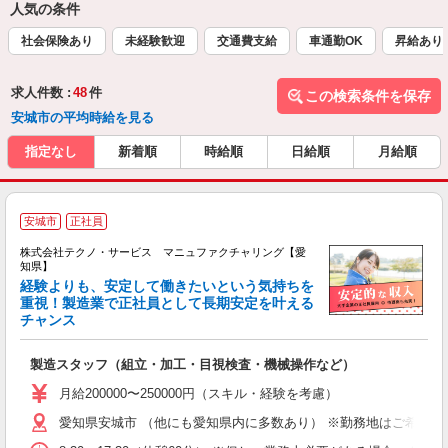
人気の条件
社会保険あり
未経験歓迎
交通費支給
車通勤OK
昇給あり
求人件数 :
48
件
この検索条件を保存
安城市の平均時給を見る
指定なし
新着順
時給順
日給順
月給順
安城市
正社員
株式会社テクノ・サービス マニュファクチャリング【愛
知県】
経験よりも、安定して働きたいという気持ちを
重視！製造業で正社員として長期安定を叶える
チャンス
く
入
製造スタッフ（組立・加工・目視検査・機械操作など）
未
あ
月給200000〜250000円（スキル・経験を考慮）
遣
愛知県安城市 （他にも愛知県内に多数あり） ※勤務地はご希望を