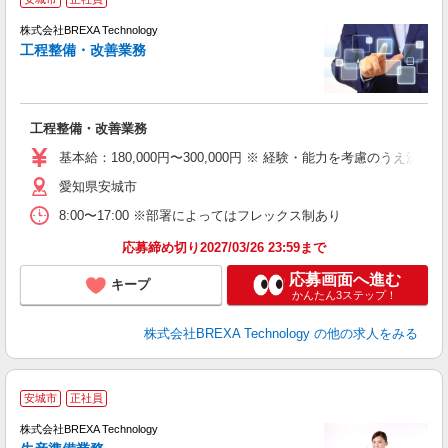
株式会社BREXA Technology
工程整備・改善業務
度
工程整備・改善業務
基本給：180,000円〜300,000円 ※ 経験・能力を考慮のうえ決定
愛知県安城市
8:00〜17:00 ※部署によってはフレックス制あり
応募締め切り2027/03/26 23:59まで
応募画面へ進む
キープ
かんたん3ステップ！
株式会社BREXA Technology
の他の求人をみる
安城市
正社員
株式会社BREXA Technology