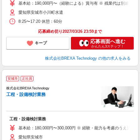
基本給：190,000円〜（経験による）賞与有 ※ 残業代は別途支給
愛知県安城市小川町水遣
8:25〜17:20 休憩：60分
応募締め切り2027/03/26 23:59まで
応募画面へ進む
キープ
かんたん3ステップ！
株式会社BREXA Technology
の他の求人をみる
安城市
正社員
株式会社BREXA Technology
工程・設備検討業務
度
工程・設備検討業務
基本給：180,000円〜300,000円 ※ 経験・能力を考慮のうえ決定
愛知県安城市