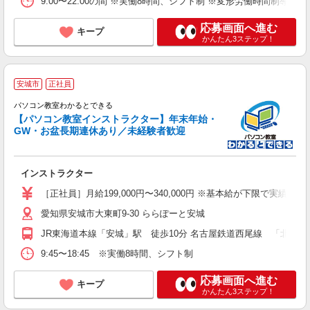
9:00〜22:00の間 ※実働8時間、シフト制 ※変形労働時間制導入
応募画面へ進む
キープ
かんたん3ステップ！
安城市
正社員
パソコン教室わかるとできる
【パソコン教室インストラクター】年末年始・
GW・お盆長期連休あり／未経験者歓迎
未
インストラクター
イ
［正社員］月給199,000円〜340,000円 ※基本給が下限で
愛知県安城市大東町9-30 ららぽーと安城
JR東海道本線「安城」駅 徒歩10分 名古屋鉄道西尾線 「北安城」駅
9:45〜18:45 ※実働8時間、シフト制
応募画面へ進む
キープ
かんたん3ステップ！