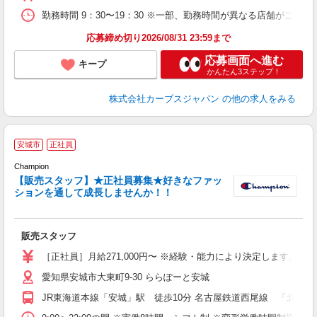
勤務時間 9：30〜19：30 ※一部、勤務時間が異なる店舗がございま
応募締め切り2026/08/31 23:59まで
応募画面へ進む
キープ
かんたん3ステップ！
株式会社カーブスジャパン
の他の求人をみる
安城市
正社員
Champion
【販売スタッフ】★正社員募集★好きなファッ
ションを通して成長しませんか！！
き
未
販売スタッフ
［正社員］月給271,000円〜 ※経験・能力により決定します。 ※試
愛知県安城市大東町9-30 ららぽーと安城
JR東海道本線「安城」駅 徒歩10分 名古屋鉄道西尾線 「北安城」駅