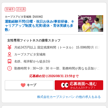
安城市
正社員
カーブスアピタ安城南【92036】
運動経験不問/日曜・祝日お休み/事前研修、キ
ャリアアップ制度も充実/産休・育休実績も多
数♪
て
女性専用フィットネスの接客スタッフ
ボ
月給24万円以上 固定残業時間（トータル） 15.00時間/月 残
カーブスアピタ安城南
名鉄、桜井駅から徒歩2分
勤務時間 9：30〜19：30 ※一部、勤務時間が異なる店舗がございま
応募締め切り2026/08/31 23:59まで
応募画面へ進む
キープ
かんたん3ステップ！
株式会社カーブスジャパン
の他の求人をみる