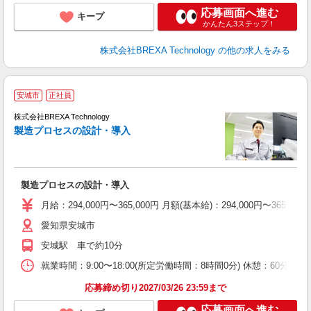
応募画面へ進む
キープ
かんたん3ステップ！
株式会社BREXA Technology
の他の求人をみる
安城市
正社員
株式会社BREXA Technology
製造プロセスの設計・導入
レ
製造プロセスの設計・導入
月給：294,000円〜365,000円 月額(基本給)：294,0
愛知県安城市
安城駅 車で約10分
就業時間：9:00〜18:00(所定労働時間：8時間0分) 休憩：6
応募締め切り2027/03/26 23:59まで
応募画面へ進む