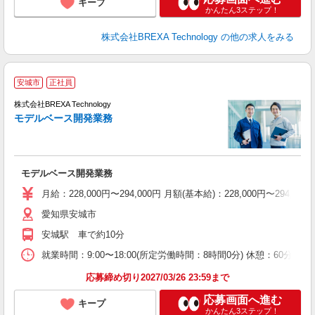
キープ
かんたん3ステップ！
株式会社BREXA Technology
の他の求人をみる
安城市
正社員
株式会社BREXA Technology
モデルベース開発業務
レ
モデルベース開発業務
月給：228,000円〜294,000円 月額(基本給)：228,0
愛知県安城市
安城駅 車で約10分
就業時間：9:00〜18:00(所定労働時間：8時間0分) 休憩：6
応募締め切り2027/03/26 23:59まで
応募画面へ進む
キープ
かんたん3ステップ！