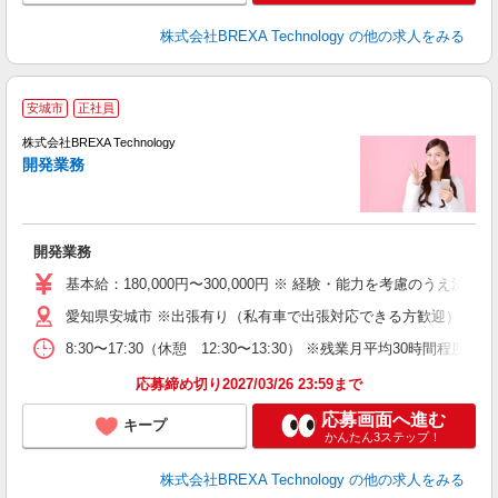
株式会社BREXA Technology
の他の求人をみる
安城市
正社員
株式会社BREXA Technology
開発業務
度
開発業務
基本給：180,000円〜300,000円 ※ 経験・能力を考慮のうえ決定
愛知県安城市 ※出張有り（私有車で出張対応できる方歓迎）
8:30〜17:30（休憩 12:30〜13:30） ※残業月平均30時間程
応募締め切り2027/03/26 23:59まで
応募画面へ進む
キープ
かんたん3ステップ！
株式会社BREXA Technology
の他の求人をみる