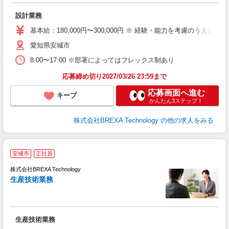
度
設計業務
基本給：180,000円〜300,000円 ※ 経験・能力を考慮のうえ決定
愛知県安城市
8:00〜17:00 ※部署によってはフレックス制あり
応募締め切り2027/03/26 23:59まで
応募画面へ進む
キープ
かんたん3ステップ！
株式会社BREXA Technology
の他の求人をみる
安城市
正社員
株式会社BREXA Technology
生産技術業務
度
生産技術業務