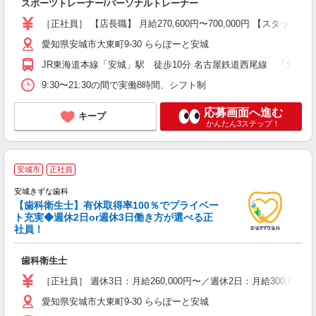
スポーツトレーナー/パーソナルトレーナー
［正社員］ 【店長職】 月給270,600円〜700,000円 【スタッ
愛知県安城市大東町9-30 ららぽーと安城
JR東海道本線「安城」駅 徒歩10分 名古屋鉄道西尾線 「北安城」駅
9:30〜21:30の間で実働8時間、シフト制
応募画面へ進む
キープ
かんたん3ステップ！
安城市
正社員
安城きずな歯科
ー
【歯科衛生士】有休取得率100％でプライベー
ト充実◆週休2日or週休3日働き方が選べる正
社員！
前
歯科衛生士
経
時
［正社員］ 週休3日：月給260,000円〜／週休2日：月給300,00
通
愛知県安城市大東町9-30 ららぽーと安城