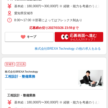
基本給：180,000円〜300,000円 ※ 経験・能力を考慮のうえ決定
愛知県安城市
8:00〜17:00 ※部署によってはフレックス制あり
応募締め切り2027/03/26 23:59まで
応募画面へ進む
キープ
かんたん3ステップ！
株式会社BREXA Technology
の他の求人をみる
安城市
正社員
株式会社BREXA Technology
工程設計・整備業務
度
工程設計・整備業務
基本給：180,000円〜300,000円 ※ 経験・能力を考慮のうえ決定