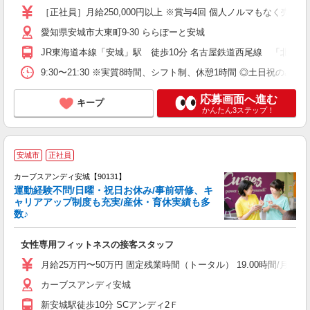
K
［正社員］月給250,000円以上 ※賞与4回 個人ノルマもなく
愛知県安城市大東町9-30 ららぽーと安城
JR東海道本線「安城」駅 徒歩10分 名古屋鉄道西尾線 「北安城」駅
9:30〜21:30 ※実質8時間、シフト制、休憩1時間 ◎土日祝のみ
応募画面へ進む
キープ
かんたん3ステップ！
安城市
正社員
カーブスアンディ安城【90131】
運動経験不問/日曜・祝日お休み/事前研修、キ
ャリアアップ制度も充実/産休・育休実績も多
数♪
て
女性専用フィットネスの接客スタッフ
ボ
月給25万円〜50万円 固定残業時間（トータル） 19.00時間/月以上 
カーブスアンディ安城
新安城駅徒歩10分 SCアンディ2Ｆ