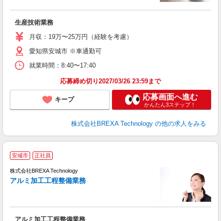
度
生産技術業務
月収：19万〜25万円（経験を考慮）
愛知県安城市 ※車通勤可
就業時間：8:40〜17:40
応募締め切り2027/03/26 23:59まで
応募画面へ進む
キープ
かんたん3ステップ！
株式会社BREXA Technology
の他の求人をみる
安城市
正社員
株式会社BREXA Technology
アルミ加工工程整備業務
度
アルミ加工工程整備業務