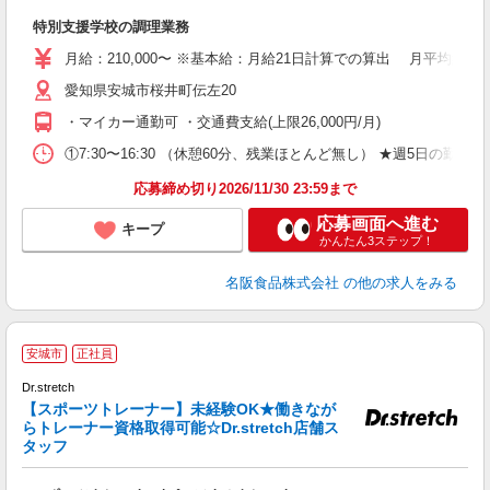
所
特別支援学校の調理業務
経
中
月給：210,000〜 ※基本給：月給21日計算での算出 月平均約17.
交
愛知県安城市桜井町伝左20
・マイカー通勤可 ・交通費支給(上限26,000円/月)
①7:30〜16:30 （休憩60分、残業ほとんど無し） ★週5日の勤
応募締め切り2026/11/30 23:59まで
応募画面へ進む
キープ
かんたん3ステップ！
名阪食品株式会社
の他の求人をみる
安城市
正社員
Dr.stretch
説
【スポーツトレーナー】未経験OK★働きなが
未
らトレーナー資格取得可能☆Dr.stretch店舗ス
タッフ