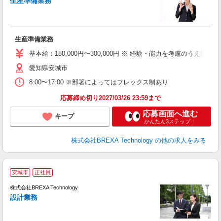
生産準備業務
度
生産準備業務
基本給：180,000円〜300,000円 ※ 経験・能力を考慮のうえ決定
愛知県安城市
8:00〜17:00 ※部署によってはフレックス制あり
応募締め切り2027/03/26 23:59まで
応募画面へ進む
キープ
かんたん3ステップ！
株式会社BREXA Technology
の他の求人をみる
安城市
正社員
株式会社BREXA Technology
設計業務