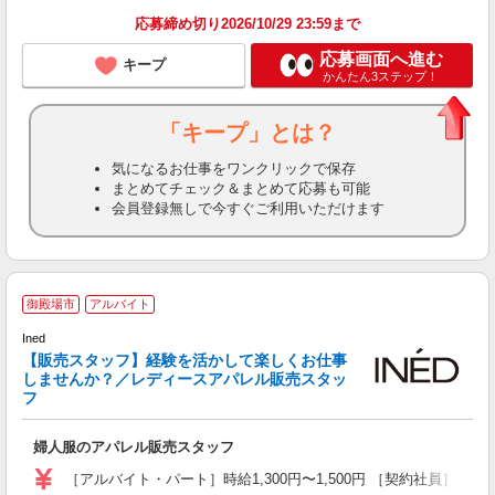
応募締め切り2026/10/29 23:59まで
応募画面へ進む
キープ
かんたん3ステップ！
「キープ」とは？
気になるお仕事をワンクリックで保存
まとめてチェック＆まとめて応募も可能
会員登録無しで今すぐご利用いただけます
御殿場市
アルバイト
Ined
【販売スタッフ】経験を活かして楽しくお仕事
しませんか？／レディースアパレル販売スタッ
り
フ
婦人服のアパレル販売スタッフ
［アルバイト・パート］時給1,300円〜1,500円 ［契約社員］