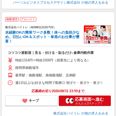
パーソルビジネスプロセスデザイン株式会社
の他の求人をみる
御殿場市
アルバイト
株式会社バイトレ（ADM811222GT02）
未経験OKの簡単ワーク多数！体への負担少な
め。日払いOK＆スポット・単発のお仕事が豊
富！
ス
ロ
コツコツ派歓迎｜見る・分ける・貼るだけ♪倉庫内軽作業
即
活
時給1314円〜時給1500円（就業先により異なる）
（
静岡県御殿場市
短
K
最寄駅：御殿場駅、南御殿場駅、足柄駅
日
髪
週1日以上/お好きな時間で勤務◎ 朝ダケ・昼ダケ・夜ダケ・夜勤など、 ご自
応募締め切り2026/08/31 23:59まで
応募画面へ進む
キープ
かんたん3ステップ！
株式会社バイトレ
の他の求人をみる