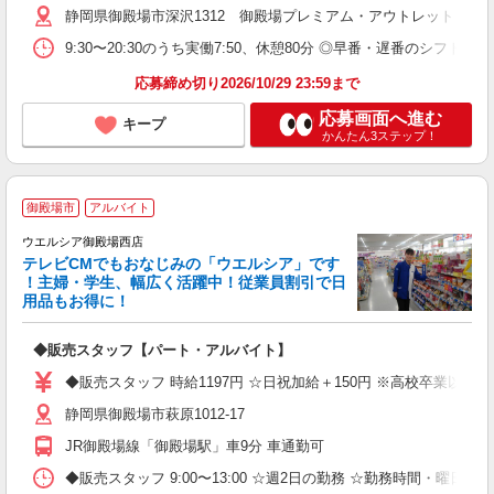
静岡県御殿場市深沢1312 御殿場プレミアム・アウトレット
9:30〜20:30のうち実働7:50、休憩80分 ◎早番・遅番のシフト制 
応募締め切り2026/10/29 23:59まで
応募画面へ進む
キープ
かんたん3ステップ！
御殿場市
アルバイト
ウエルシア御殿場西店
テレビCMでもおなじみの「ウエルシア」です
！主婦・学生、幅広く活躍中！従業員割引で日
用品もお得に！
プ
◆販売スタッフ【パート・アルバイト】
ボ
内
◆販売スタッフ 時給1197円 ☆日祝加給＋150円 ※高校卒業以上
ク
静岡県御殿場市萩原1012-17
JR御殿場線「御殿場駅」車9分 車通勤可
◆販売スタッフ 9:00〜13:00 ☆週2日の勤務 ☆勤務時間・曜日