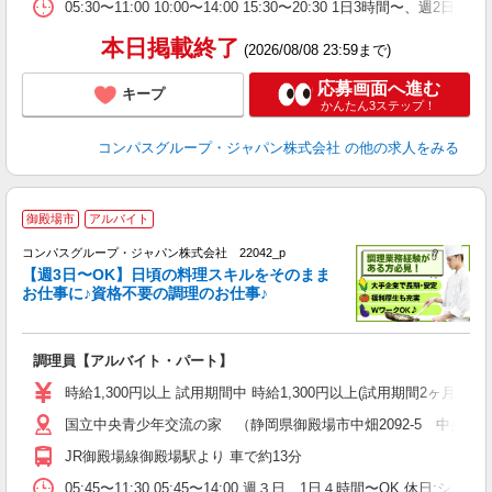
業
05:30〜11:00 10:00〜14:00 15:30〜20:30 1日3時間
本日掲載終了
(2026/08/08 23:59まで)
応募画面へ進む
キープ
かんたん3ステップ！
コンパスグループ・ジャパン株式会社
の他の求人をみる
御殿場市
アルバイト
コンパスグループ・ジャパン株式会社 22042_p
く
【週3日〜OK】日頃の料理スキルをそのまま
お仕事に♪資格不要の調理のお仕事♪
大
調理員【アルバイト・パート】
入
歓
時給1,300円以上 試用期間中 時給1,300円以上(試用期間2ヶ月
～
国立中央青少年交流の家 （静岡県御殿場市中畑2092-5 中央交
用
禁
JR御殿場線御殿場駅より 車で約13分
05:45〜11:30 05:45〜14:00 週３日、1日４時間〜OK 休日