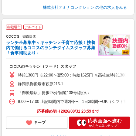
株式会社アミナコレクション
の他の求人をみる
御殿場市
アルバイト
COCO’S 御殿場店
ランチ帯募集中＜キッチン＞子育て応援！扶養
内で働けるココスのランチタイムスタッフ募集
！食事補助あり♪
あ
ココスのキッチン（フード）スタッフ
未
（
時給1300円 ※22:00〜翌5:00：時給1625円 ※高校生時給1300円
静岡県御殿場市萩原216-1
「御殿場駅」徒歩25分/国道138号線沿い
9:00〜17:00 上記時間内で週2回〜、1日3時間〜OK（シフト制）
応募締め切り2026/08/31 23:59まで
応募画面へ進む
キープ
かんたん3ステップ！