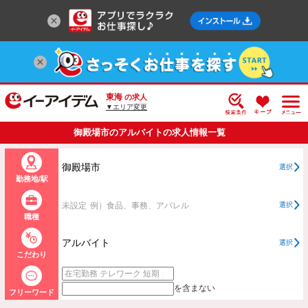
東海
の求人
▼エリア変更
御殿場市のアルバイトの求人情報一覧
御殿場市
選択
勤務地/駅
未設定
例）食品、事務、アパレル
選択
職種
アルバイト
選択
こだわり
を含まない
フリーワード