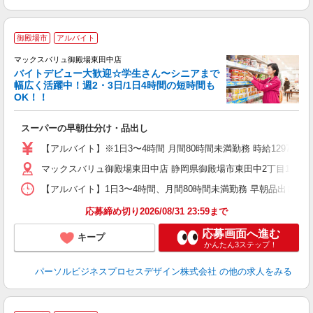
御殿場市
アルバイト
マックスバリュ御殿場東田中店
バイトデビュー大歓迎☆学生さん〜シニアまで
幅広く活躍中！週2・3日/1日4時間の短時間も
と
OK！！
事
短
スーパーの早朝仕分け・品出し
【アルバイト】※1日3〜4時間 月間80時間未満勤務 時給1297円（
マックスバリュ御殿場東田中店 静岡県御殿場市東田中2丁目11-1 
【アルバイト】1日3〜4時間、月間80時間未満勤務 早朝品出し 6:00
応募締め切り2026/08/31 23:59まで
応募画面へ進む
キープ
かんたん3ステップ！
パーソルビジネスプロセスデザイン株式会社
の他の求人をみる