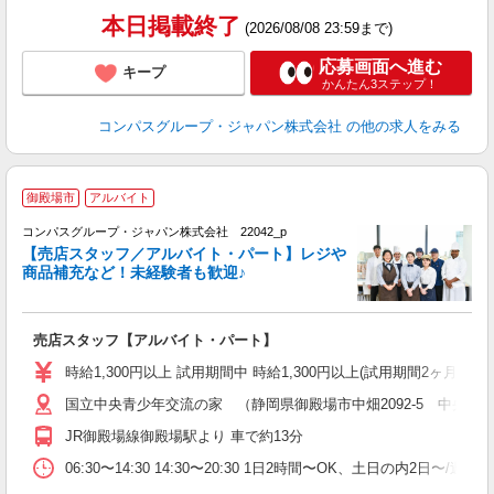
本日掲載終了
(2026/08/08 23:59まで)
応募画面へ進む
キープ
かんたん3ステップ！
コンパスグループ・ジャパン株式会社
の他の求人をみる
御殿場市
アルバイト
コンパスグループ・ジャパン株式会社 22042_p
く
【売店スタッフ／アルバイト・パート】レジや
商品補充など！未経験者も歓迎♪
大
売店スタッフ【アルバイト・パート】
入
歓
時給1,300円以上 試用期間中 時給1,300円以上(試用期間2ヶ月) 5:
～
国立中央青少年交流の家 （静岡県御殿場市中畑2092-5 中央交
用
務
JR御殿場線御殿場駅より 車で約13分
K
ー
06:30〜14:30 14:30〜20:30 1日2時間〜OK、土日の内2日〜/