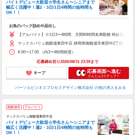
バイトデビュー大歓迎☆学生さん〜シニアまで
幅広く活躍中！週2・3日/1日4時間の短時間も
と
OK！！
事
短
お魚のパック詰めや品出し
【アルバイト】※1日3〜4時間、月間80時間未満勤務 時給1297
マックスバリュ御殿場東田中店 静岡県御殿場市東田中2丁目11-1 
8:00〜17:00 （内3〜4時間程度）
応募締め切り2026/08/31 23:59まで
応募画面へ進む
キープ
かんたん3ステップ！
パーソルビジネスプロセスデザイン株式会社
の他の求人をみる
御殿場市
アルバイト
マックスバリュ御殿場東田中店
バイトデビュー大歓迎☆学生さん〜シニアまで
幅広く活躍中！週2・3日/1日4時間の短時間も
と
OK！！