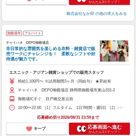
かんたん3ステップ！
株式会社なか卯
の他の求人をみる
御殿場市
アルバイト
チャイハネ DEPO御殿場店
非日常的な雰囲気を楽しめる衣料・雑貨店で販
売ワークにチャレンジを！ 柔軟なシフトや好
待遇が魅力です。
ス
エスニック・アジアン雑貨ショップでの販売スタッフ
未
企
時給1,100円〜 ※試用期間3ヶ月（同給与） ★昇給有
務
チャイハネ DEPO御殿場店 静岡県御殿場市東山331-2
由
御殿場ICすぐ 目戸橋交差点前
10:00〜22:00 ［1］フルタイム 1日7時間・週5日 ［2］パ
応募締め切り2026/08/31 23:59まで
応募画面へ進む
キープ
かんたん3ステップ！