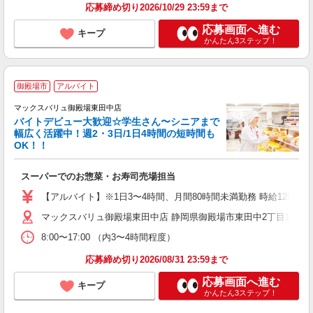
応募締め切り2026/10/29 23:59まで
応募画面へ進む
キープ
かんたん3ステップ！
御殿場市
アルバイト
マックスバリュ御殿場東田中店
バイトデビュー大歓迎☆学生さん〜シニアまで
幅広く活躍中！週2・3日/1日4時間の短時間も
と
OK！！
事
短
スーパーでのお惣菜・お寿司売場担当
【アルバイト】※1日3〜4時間、月間80時間未満勤務 時給1297
マックスバリュ御殿場東田中店 静岡県御殿場市東田中2丁目11-1 
8:00〜17:00 （内3〜4時間程度）
応募締め切り2026/08/31 23:59まで
応募画面へ進む
キープ
かんたん3ステップ！