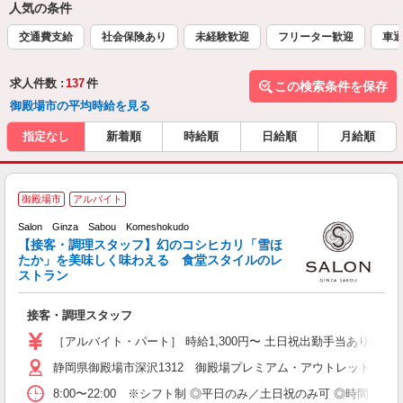
人気の条件
交通費支給
社会保険あり
未経験歓迎
フリーター歓迎
車通
求人件数 :
137
件
この検索条件を保存
御殿場市の平均時給を見る
指定なし
新着順
時給順
日給順
月給順
御殿場市
アルバイト
の
Salon Ginza Sabou Komeshokudo
【接客・調理スタッフ】幻のコシヒカリ「雪ほ
たか」を美味しく味わえる 食堂スタイルのレ
を
ストラン
O
未
接客・調理スタッフ
与
内
［アルバイト・パート］ 時給1,300円〜 土日祝出勤手当あり(実働
み
静岡県御殿場市深沢1312 御殿場プレミアム・アウトレット
ど
8:00〜22:00 ※シフト制 ◎平日のみ／土日祝のみ可 ◎時間