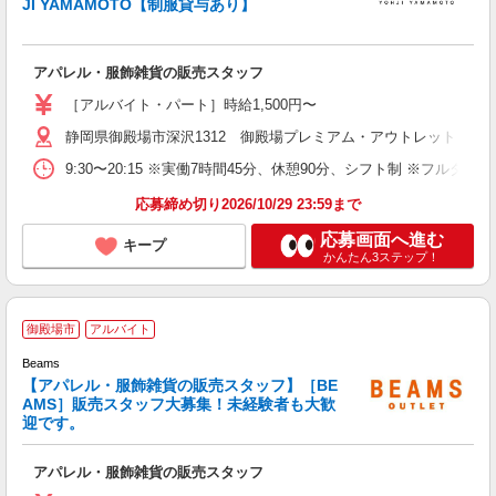
JI YAMAMOTO【制服貸与あり】
経
オ
アパレル・服飾雑貨の販売スタッフ
［アルバイト・パート］時給1,500円〜
静岡県御殿場市深沢1312 御殿場プレミアム・アウトレット
9:30〜20:15 ※実働7時間45分、休憩90分、シフト制 ※フルタイ
応募締め切り2026/10/29 23:59まで
応募画面へ進む
キープ
かんたん3ステップ！
“
御殿場市
アルバイト
Beams
ィ
【アパレル・服飾雑貨の販売スタッフ】［BE
未
AMS］販売スタッフ大募集！未経験者も大歓
時
迎です。
方
あ
アパレル・服飾雑貨の販売スタッフ