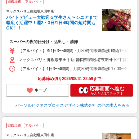
御殿場市
アルバイト
マックスバリュ御殿場東田中店
バイトデビュー大歓迎☆学生さん〜シニアまで
幅広く活躍中！週2・3日/1日4時間の短時間も
と
OK！！
事
短
スーパーの夜間仕分け・品出し・清掃
【アルバイト】※1日3〜4時間・月80時間未満勤務 時給1297円（基
マックスバリュ御殿場東田中店 静岡県御殿場市東田中2丁目11-1 
【アルバイト】1日3〜4時間、月間80時間未満勤務 17:00〜24:00
応募締め切り2026/08/31 23:59まで
応募画面へ進む
キープ
かんたん3ステップ！
パーソルビジネスプロセスデザイン株式会社
の他の求人をみる
御殿場市
アルバイト
マックスバリュ御殿場東田中店