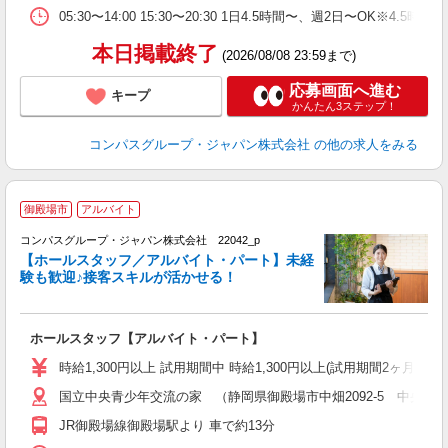
05:30〜14:00 15:30〜20:30 1日4.5時間〜、週2日〜O
本日掲載終了
(2026/08/08 23:59まで)
応募画面へ進む
キープ
かんたん3ステップ！
コンパスグループ・ジャパン株式会社
の他の求人をみる
御殿場市
アルバイト
コンパスグループ・ジャパン株式会社 22042_p
く
【ホールスタッフ／アルバイト・パート】未経
験も歓迎♪接客スキルが活かせる！
大
ホールスタッフ【アルバイト・パート】
入
歓
時給1,300円以上 試用期間中 時給1,300円以上(試用期間2ヶ月) 5:
～
国立中央青少年交流の家 （静岡県御殿場市中畑2092-5 中央交
用
務
JR御殿場線御殿場駅より 車で約13分
K