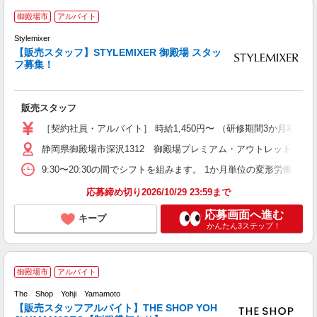
＜
御殿場市
アルバイト
Stylemixer
【販売スタッフ】STYLEMIXER 御殿場 スタッ
ウ
フ募集！
べ
社
販売スタッフ
［契約社員・アルバイト］ 時給1,450円〜 （研修期間3か月程度：時給
静岡県御殿場市深沢1312 御殿場プレミアム・アウトレット
9:30〜20:30の間でシフトを組みます。 1か月単位の変形労働時
応募締め切り2026/10/29 23:59まで
応募画面へ進む
キープ
かんたん3ステップ！
御殿場市
アルバイト
売
The Shop Yohji Yamamoto
ラ
【販売スタッフアルバイト】THE SHOP YOH
E