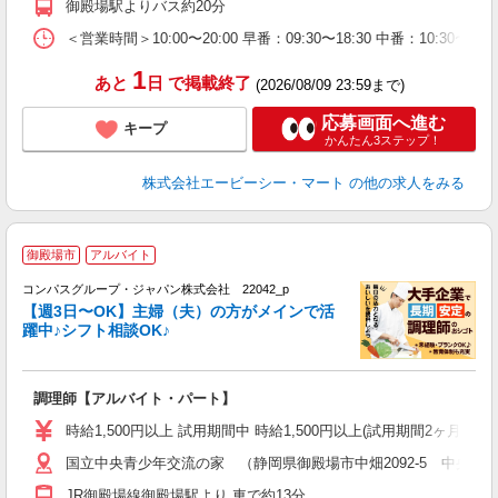
御殿場駅よりバス約20分
＜営業時間＞10:00〜20:00 早番：09:30〜18:30 中番：
1
あと
日
で掲載終了
(2026/08/09 23:59まで)
応募画面へ進む
キープ
かんたん3ステップ！
株式会社エービーシー・マート
の他の求人をみる
御殿場市
アルバイト
コンパスグループ・ジャパン株式会社 22042_p
く
【週3日〜OK】主婦（夫）の方がメインで活
躍中♪シフト相談OK♪
大
調理師【アルバイト・パート】
入
歓
時給1,500円以上 試用期間中 時給1,500円以上(試用期間2ヶ月
～
国立中央青少年交流の家 （静岡県御殿場市中畑2092-5 中央交
用
勤
JR御殿場線御殿場駅より 車で約13分