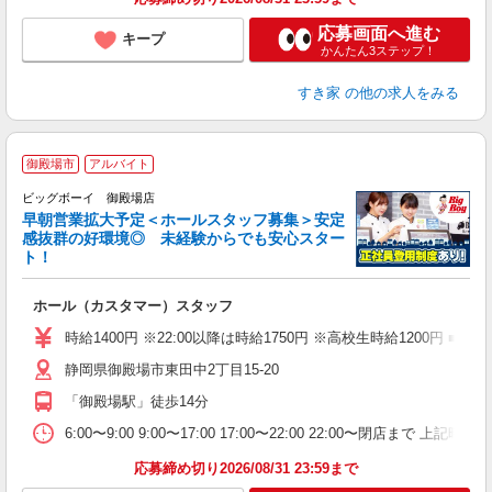
応募画面へ進む
キープ
かんたん3ステップ！
すき家
の他の求人をみる
御殿場市
アルバイト
ビッグボーイ 御殿場店
早朝営業拡大予定＜ホールスタッフ募集＞安定
感抜群の好環境◎ 未経験からでも安心スター
ト！
タ
ホール（カスタマー）スタッフ
未
（
時給1400円 ※22:00以降は時給1750円 ※高校生時給120
静岡県御殿場市東田中2丁目15-20
「御殿場駅」徒歩14分
6:00〜9:00 9:00〜17:00 17:00〜22:00 22:00〜
応募締め切り2026/08/31 23:59まで