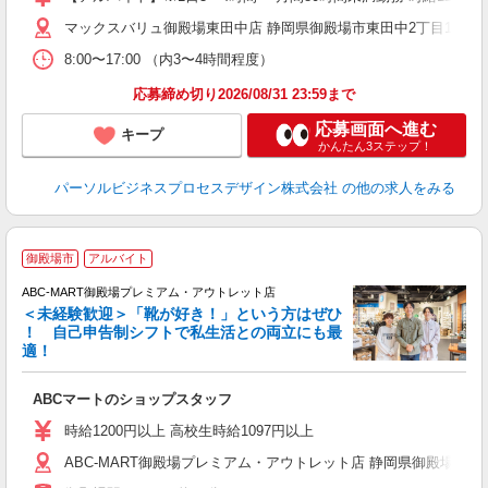
マックスバリュ御殿場東田中店 静岡県御殿場市東田中2丁目11-1 
8:00〜17:00 （内3〜4時間程度）
応募締め切り2026/08/31 23:59まで
応募画面へ進む
キープ
かんたん3ステップ！
パーソルビジネスプロセスデザイン株式会社
の他の求人をみる
御殿場市
アルバイト
ABC-MART御殿場プレミアム・アウトレット店
＜未経験歓迎＞「靴が好き！」という方はぜひ
！ 自己申告制シフトで私生活との両立にも最
適！
き
ABCマートのショップスタッフ
未
与
時給1200円以上 高校生時給1097円以上
企
ABC-MART御殿場プレミアム・アウトレット店 静岡県御殿場市深沢1
O