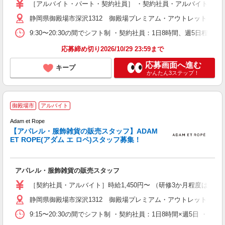
［アルバイト・パート・契約社員］ ・契約社員・アルバイト 時給1,4
静岡県御殿場市深沢1312 御殿場プレミアム・アウトレット
9:30〜20:30の間でシフト制 ・契約社員：1日8時間、週5日程
応募締め切り2026/10/29 23:59まで
応募画面へ進む
キープ
かんたん3ステップ！
御殿場市
アルバイト
Adam et Rope
時
【アパレル・服飾雑貨の販売スタッフ】ADAM
勤
ET ROPE(アダム エ ロペ)スタッフ募集！
アパレル・服飾雑貨の販売スタッフ
［契約社員・アルバイト］時給1,450円〜 （研修3か月程度は時給1,4
静岡県御殿場市深沢1312 御殿場プレミアム・アウトレット
9:15〜20:30の間でシフト制 ・契約社員：1日8時間×週5日 ・ア