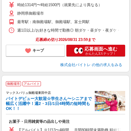
活
時給1314円〜時給1500円（就業先により異なる）
（
静岡県御殿場市
短
K
最寄駅：南御殿場駅、御殿場駅、富士岡駅
日
髪
週1日以上/お好きな時間で勤務◎ 朝ダケ・昼ダケ・夜ダケ・夜勤など、 ご自
応募締め切り2026/08/31 23:59まで
応募画面へ進む
キープ
かんたん3ステップ！
株式会社バイトレ
の他の求人をみる
御殿場市
アルバイト
マックスバリュ御殿場東田中店
バイトデビュー大歓迎☆学生さん〜シニアまで
幅広く活躍中！週2・3日/1日4時間の短時間も
と
OK！！
事
短
お菓子・日用雑貨等の品出しや発注
【アルバイト】※1日3〜4時間 月間80時間未満勤務 時給1297