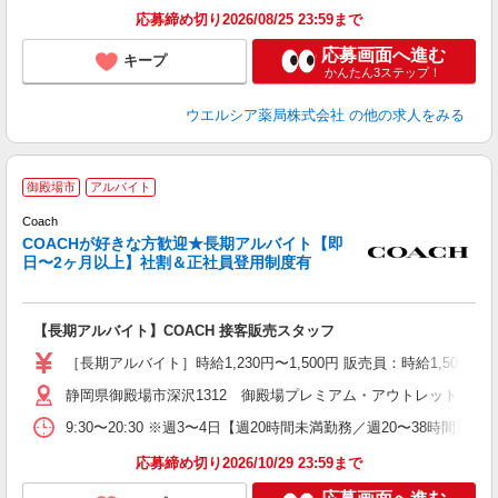
応募締め切り2026/08/25 23:59まで
応募画面へ進む
キープ
かんたん3ステップ！
ウエルシア薬局株式会社
の他の求人をみる
御殿場市
アルバイト
Coach
COACHが好きな方歓迎★長期アルバイト【即
日〜2ヶ月以上】社割＆正社員登用制度有
る
経
ー
【長期アルバイト】COACH 接客販売スタッフ
シ
［長期アルバイト］時給1,230円〜1,500円 販売員：時給1,500
あ
静岡県御殿場市深沢1312 御殿場プレミアム・アウトレット
9:30〜20:30 ※週3〜4日【週20時間未満勤務／週20〜38時間
応募締め切り2026/10/29 23:59まで