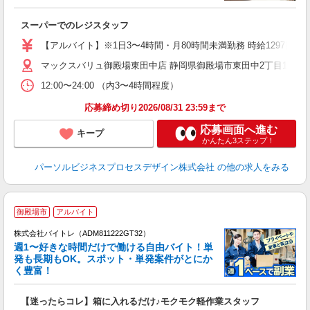
事
短
スーパーでのレジスタッフ
【アルバイト】※1日3〜4時間・月80時間未満勤務 時給1297円（基
マックスバリュ御殿場東田中店 静岡県御殿場市東田中2丁目11-1 
12:00〜24:00 （内3〜4時間程度）
応募締め切り2026/08/31 23:59まで
応募画面へ進む
キープ
かんたん3ステップ！
パーソルビジネスプロセスデザイン株式会社
の他の求人をみる
御殿場市
アルバイト
株式会社バイトレ（ADM811222GT32）
週1〜好きな時間だけで働ける自由バイト！単
発も長期もOK。スポット・単発案件がとにか
も
く豊富！
気
【迷ったらコレ】箱に入れるだけ♪モクモク軽作業スタッフ
即