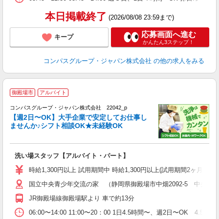
本日掲載終了
(2026/08/08 23:59まで)
応募画面へ進む
キープ
かんたん3ステップ！
コンパスグループ・ジャパン株式会社
の他の求人をみる
御殿場市
アルバイト
コンパスグループ・ジャパン株式会社 22042_p
く
【週2日〜OK】大手企業で安定してお仕事し
ませんか♪シフト相談OK★未経験OK
大
洗い場スタッフ【アルバイト・パート】
入
歓
時給1,300円以上 試用期間中 時給1,300円以上(試用期間2ヶ月) 5:
～
国立中央青少年交流の家 （静岡県御殿場市中畑2092-5 中央交
用
務
JR御殿場線御殿場駅より 車で約13分
煙
事
06:00〜14:00 11:00〜20：00 1日4.5時間〜、週2日〜O