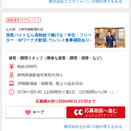
株式会社ココスジャパン
の他の求人をみる
御殿場市
アルバイト
ん
なか卯 138号御殿場IC店
深夜バイトなら高時給で稼げる！学生・フリー
ター・Wワーク大歓迎♪ウレシイ食事補助あり♪
助
と
接客・調理スタッフ（簡単な接客・調理・清掃・など）
未
務
時給1600円
バ
静岡県御殿場市東田中28-1
険
JR御殿場線「御殿場」駅より徒歩15分
22:00〜翌5:00 上記時間内で週1日、1日2時間からOK（シフト
応募締め切り2026/08/31 23:59まで
応募画面へ進む
キープ
かんたん3ステップ！
株式会社なか卯
の他の求人をみる