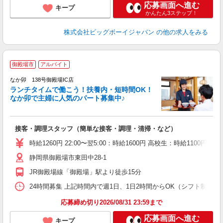
応募画面へ進む
キープ
かんたん3ステップ！
株式会社ビッグボーイジャパン
の他の求人をみる
御殿場市
アルバイト
気
なか卯 138号御殿場IC店
ランチタイムで働こう！扶養内・短時間OK！
なか卯で主婦に人気のパート募集中♪
き
接客・調理スタッフ（簡単な接客・調理・清掃・など）
未
O
時給1260円 22:00〜翌5:00：時給1600円 高校生：時給1100円
イ
静岡県御殿場市東田中28-1
補
JR御殿場線「御殿場」駅より徒歩15分
24時間募集 上記時間内で週1日、1日2時間からOK（シフト制） 
応募締め切り2026/08/31 23:59まで
応募画面へ進む
キープ