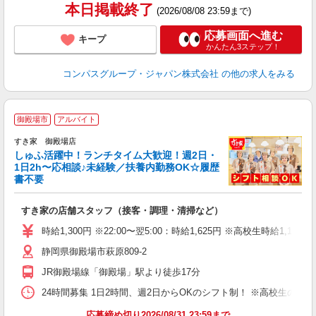
本日掲載終了
(2026/08/08 23:59まで)
応募画面へ進む
キープ
かんたん3ステップ！
コンパスグループ・ジャパン株式会社
の他の求人をみる
≪
御殿場市
アルバイト
すき家 御殿場店
しゅふ活躍中！ランチタイム大歓迎！週2日・
安
1日2h〜応相談♪未経験／扶養内勤務OK☆履歴
書不要
の
すき家の店舗スタッフ（接客・調理・清掃など）
履
タ
時給1,300円 ※22:00〜翌5:00：時給1,625円 ※高校生時給1,1
（
静岡県御殿場市萩原809-2
夜
事
JR御殿場線「御殿場」駅より徒歩17分
24時間募集 1日2時間、週2日からOKのシフト制！ ※高校生のシ
応募締め切り2026/08/31 23:59まで