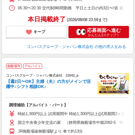
通
05:30〜20:30 交代制8時間勤務 平日と土日の内3日〜/週 週あ
本日掲載終了
(2026/08/08 23:59まで)
応募画面へ進む
キープ
かんたん3ステップ！
コンパスグループ・ジャパン株式会社
の他の求人をみる
御殿場市
アルバイト
コンパスグループ・ジャパン株式会社 22042_p
く
【週2日〜OK】主婦（夫）の方がメインで活
躍中♪シフト相談OK♪
大
調理補助【アルバイト・パート】
入
歓
時給1,300円以上 試用期間中 時給1,300円以上(試用期間2ヶ月) 5:
～
国立中央青少年交流の家 （静岡県御殿場市中畑2092-5 中央交
用
務
JR御殿場線御殿場駅より 車で約13分
勤