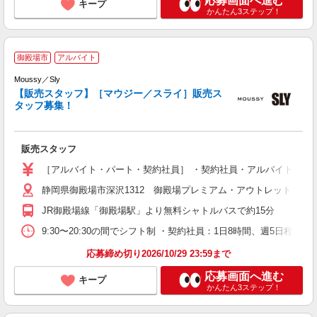
応募画面へ進む
キープ
かんたん3ステップ！
―
御殿場市
アルバイト
ジ
Moussy／Sly
【販売スタッフ】［マウジー／スライ］販売ス
す
タッフ募集！
由
社
販売スタッフ
［アルバイト・パート・契約社員］ ・契約社員・アルバイト 時給1,4
静岡県御殿場市深沢1312 御殿場プレミアム・アウトレット
JR御殿場線「御殿場駅」より無料シャトルバスで約15分
9:30〜20:30の間でシフト制 ・契約社員：1日8時間、週5日程度
応募締め切り2026/10/29 23:59まで
応募画面へ進む
キープ
かんたん3ステップ！