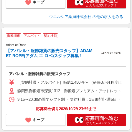
応募画面へ進む
キープ
かんたん3ステップ！
ウエルシア薬局株式会社
の他の求人をみる
御殿場市
アルバイト
契約社員
Adam et Rope
時
【アパレル・服飾雑貨の販売スタッフ】ADAM
勤
ET ROPE(アダム エ ロペ)スタッフ募集！
アパレル・服飾雑貨の販売スタッフ
［契約社員・アルバイト］時給1,450円〜 （研修3か月程度は時給1,
静岡県御殿場市深沢1312 御殿場プレミアム・アウトレット
9:15〜20:30の間でシフト制 ・契約社員：1日8時間×週5日 ・ア
応募締め切り2026/10/29 23:59まで
応募画面へ進む
キープ
かんたん3ステップ！