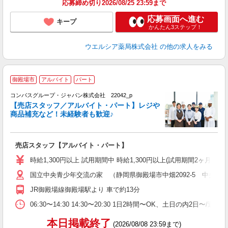
応募締め切り2026/08/25 23:59まで
応募画面へ進む
キープ
かんたん3ステップ！
ウエルシア薬局株式会社
の他の求人をみる
御殿場市
アルバイト
パート
コンパスグループ・ジャパン株式会社 22042_p
く
【売店スタッフ／アルバイト・パート】レジや
商品補充など！未経験者も歓迎♪
大
売店スタッフ【アルバイト・パート】
入
歓
時給1,300円以上 試用期間中 時給1,300円以上(試用期間2ヶ月) 5:
～
国立中央青少年交流の家 （静岡県御殿場市中畑2092-5 中央交
用
務
JR御殿場線御殿場駅より 車で約13分
K
ー
06:30〜14:30 14:30〜20:30 1日2時間〜OK、土日の内2日〜/
本日掲載終了
(2026/08/08 23:59まで)