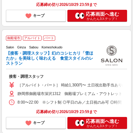
応募締め切り2026/10/29 23:59まで
応募画面へ進む
キープ
かんたん3ステップ！
御殿場市
アルバイト
パート
の
Salon Ginza Sabou Komeshokudo
【接客・調理スタッフ】幻のコシヒカリ「雪ほ
たか」を美味しく味わえる 食堂スタイルのレ
を
ストラン
O
未
接客・調理スタッフ
与
内
［アルバイト・パート］ 時給1,300円〜 土日祝出勤手当あり(実働
み
静岡県御殿場市深沢1312 御殿場プレミアム・アウトレット
ど
8:00〜22:00 ※シフト制 ◎平日のみ／土日祝のみ可 ◎時間
応募締め切り2026/10/29 23:59まで
応募画面へ進む
キープ
かんたん3ステップ！