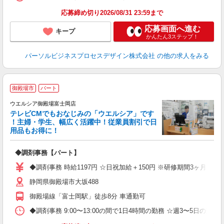
応募締め切り2026/08/31 23:59まで
応募画面へ進む
キープ
かんたん3ステップ！
パーソルビジネスプロセスデザイン株式会社
の他の求人をみる
御殿場市
パート
ウエルシア御殿場富士岡店
テレビCMでもおなじみの「ウエルシア」です
！主婦・学生、幅広く活躍中！従業員割引で日
用品もお得に！
プ
◆調剤事務【パート】
ボ
内
◆調剤事務 時給1197円 ☆日祝加給＋150円 ※研修期間3ヶ月以
ク
静岡県御殿場市大坂488
御殿場線「富士岡駅」徒歩8分 車通勤可
◆調剤事務 9:00〜13:00の間で1日4時間の勤務 ☆週3〜5日の