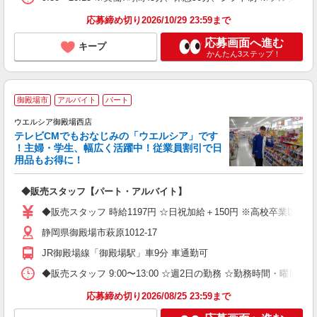
応募締め切り2026/10/29 23:59まで
応募画面へ進む
キープ
かんたん3ステップ！
御殿場市
アルバイト
パート
ウエルシア御殿場西店
テレビCMでもおなじみの「ウエルシア」です
！主婦・学生、幅広く活躍中！従業員割引で日
用品もお得に！
プ
◆販売スタッフ【パート・アルバイト】
ボ
内
◆販売スタッフ 時給1197円 ☆日祝加給＋150円 ※高校卒業以上
ク
静岡県御殿場市萩原1012-17
JR御殿場線「御殿場駅」車9分 車通勤可
◆販売スタッフ 9:00〜13:00 ☆週2日の勤務 ☆勤務時間・曜日
応募締め切り2026/08/25 23:59まで