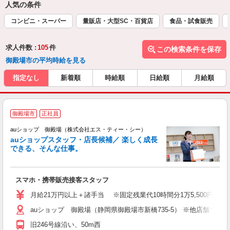
人気の条件
コンビニ・スーパー
量販店・大型SC・百貨店
食品・試食販売
求人件数 :
105
件
この検索条件を保存
御殿場市の平均時給を見る
指定なし
新着順
時給順
日給順
月給順
御殿場市
正社員
auショップ 御殿場（株式会社エス・ティー・シー）
auショップスタッフ・店長候補／ 楽しく成長
できる、そんな仕事。
間
スマホ・携帯販売接客スタッフ
昇
月給21万円以上＋諸手当 ※固定残業代10時間分1万5,500円含む
auショップ 御殿場（静岡県御殿場市新橋735-5） ※他店舗で
修
旧246号線沿い、50m西