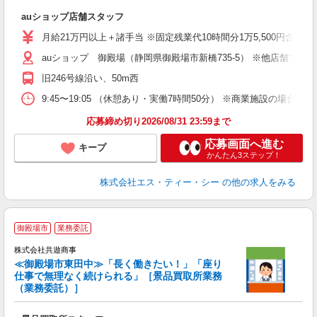
休
auショップ店舗スタッフ
入
ス
月給21万円以上＋諸手当 ※固定残業代10時間分1万5,500円含む。
auショップ 御殿場（静岡県御殿場市新橋735-5） ※他店舗で
修
旧246号線沿い、50m西
9:45〜19:05 （休憩あり・実働7時間50分） ※商業施設の場合、12
応募締め切り2026/08/31 23:59まで
応募画面へ進む
キープ
かんたん3ステップ！
株式会社エス・ティー・シー
の他の求人をみる
御殿場市
業務委託
株式会社共遊商事
≪御殿場市東田中≫「長く働きたい！」「座り
仕事で無理なく続けられる」［景品買取所業務
（業務委託）］
仕