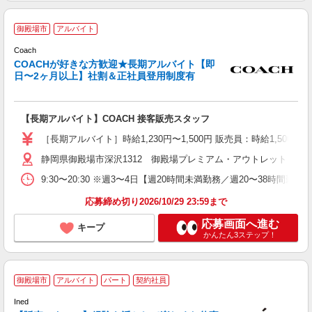
御殿場市
アルバイト
Coach
COACHが好きな方歓迎★長期アルバイト【即
日〜2ヶ月以上】社割＆正社員登用制度有
る
経
ー
【長期アルバイト】COACH 接客販売スタッフ
シ
［長期アルバイト］時給1,230円〜1,500円 販売員：時給1,500
あ
静岡県御殿場市深沢1312 御殿場プレミアム・アウトレット
9:30〜20:30 ※週3〜4日【週20時間未満勤務／週20〜38時間
応募締め切り2026/10/29 23:59まで
応募画面へ進む
キープ
かんたん3ステップ！
御殿場市
アルバイト
パート
契約社員
Ined