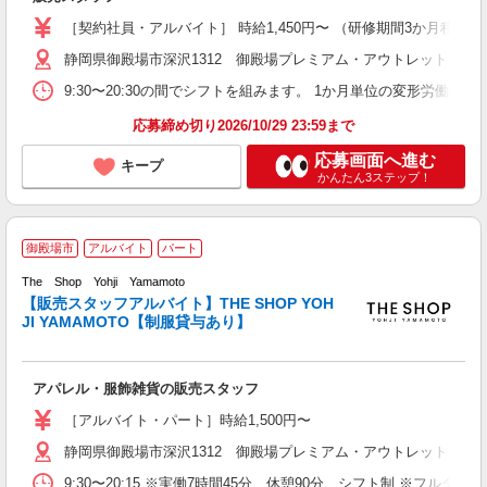
［契約社員・アルバイト］ 時給1,450円〜 （研修期間3か月程度：時給
静岡県御殿場市深沢1312 御殿場プレミアム・アウトレット
9:30〜20:30の間でシフトを組みます。 1か月単位の変形労働時
応募締め切り2026/10/29 23:59まで
応募画面へ進む
キープ
かんたん3ステップ！
御殿場市
アルバイト
パート
売
The Shop Yohji Yamamoto
ラ
【販売スタッフアルバイト】THE SHOP YOH
E
JI YAMAMOTO【制服貸与あり】
経
オ
アパレル・服飾雑貨の販売スタッフ
［アルバイト・パート］時給1,500円〜
静岡県御殿場市深沢1312 御殿場プレミアム・アウトレット
9:30〜20:15 ※実働7時間45分、休憩90分、シフト制 ※フルタイ