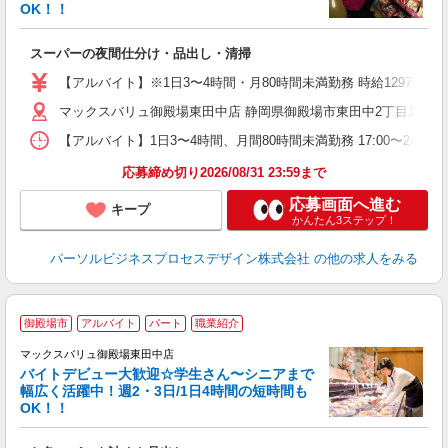
と
OK！！
事
短
スーパーの夜間仕分け・品出し・清掃
【アルバイト】※1日3〜4時間・月80時間未満勤務 時給1297円（基
マックスバリュ御殿場東田中店 静岡県御殿場市東田中2丁目11-1 
【アルバイト】1日3〜4時間、月間80時間未満勤務 17:00〜24:00
応募締め切り2026/08/31 23:59まで
応募画面へ進む
キープ
かんたん3ステップ！
パーソルビジネスプロセスデザイン株式会社
の他の求人をみる
御殿場市
アルバイト
パート
職業紹介
マックスバリュ御殿場東田中店
バイトデビュー大歓迎☆学生さん〜シニアまで
幅広く活躍中！週2・3日/1日4時間の短時間も
と
OK！！
事
短