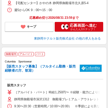
【宅配センター】かやの木 静岡県御殿場市北久原5-4
週5からOK 9：00〜15：00
応募締め切り2026/08/31 23:59まで
応募画面へ進む
キープ
かんたん3ステップ！
東静岡ヤクルト販売株式会社
の他の求人をみる
御殿場市
アルバイト
パート
Columbia Sportswear
【販売スタッフ募集】（フルタイム勤務・販売
経験者の方、歓迎）
と
以
販売スタッフ
未
～
［アルバイト・パート］時給1,250円〜 ※経験・能力により優遇
務
静岡県御殿場市深沢1312 御殿場プレミアム・アウトレット
勤
り
9:30〜20:30（営業時間／10:00〜20:00） ※季節により異な