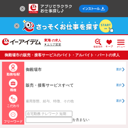
東海
の求人
▼エリア変更
御殿場市の販売・接客サービスのバイト・アルバイト・パートの求人
情報一覧
御殿場市
選択
勤務地/駅
販売・接客サービスすべて
選択
職種
雇用形態、給与、特徴、その他
選択
こだわり
を含まない
フリーワード