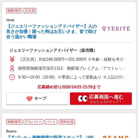
御殿場市
正社員
Verite
【ジュエリーファッションアドバイザー】人の
良さが自慢！困った時はお互いさま、皆で助け
合う温かい職場
す
ジュエリーファッションアドバイザー（販売職）
経
ー
［正社員］月給248,000円〜331,000円 ※年齢・経験を
O
静岡県御殿場市深沢1312 御殿場プレミアム・アウトレット
割
9:30〜19:00（20:00）※季節によって変動あり ※上記
応募締め切り2026/10/29 23:59まで
応募画面へ進む
キープ
かんたん3ステップ！
“
御殿場市
アルバイト
パート
契約社員
Beams
ィ
【アパレル・服飾雑貨の販売スタッフ】［BE