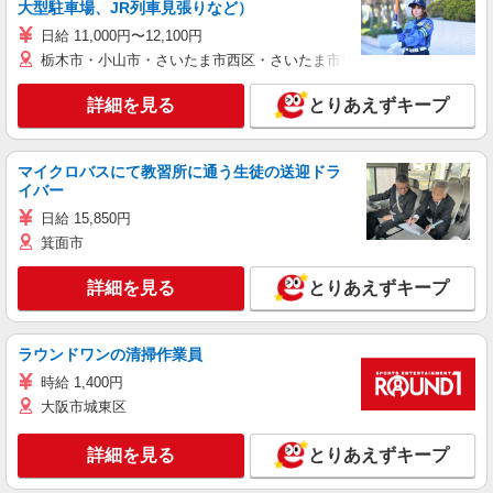
大型駐車場、JR列車見張りなど）
日給 11,000円〜12,100円
栃木市・小山市・さいたま市西区・さいたま市岩槻区・久喜市・蓮田
詳細を見る
とりあえずキープ
マイクロバスにて教習所に通う生徒の送迎ドラ
イバー
日給 15,850円
箕面市
詳細を見る
とりあえずキープ
ラウンドワンの清掃作業員
時給 1,400円
大阪市城東区
詳細を見る
とりあえずキープ