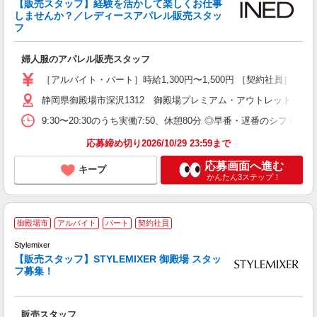
【販売スタッフ】経験を活かして楽しくお仕事
しませんか？／レディースアパレル販売スタッ
り
フ
婦人服のアパレル販売スタッフ
［アルバイト・パート］時給1,300円〜1,500円 ［契約社員］
静岡県御殿場市深沢1312 御殿場プレミアム・アウトレット
9:30〜20:30のうち実働7:50、休憩80分 ◎早番・遅番のシフト制 
応募締め切り2026/10/29 23:59まで
応募画面へ進む
キープ
かんたん3ステップ！
＜
御殿場市
アルバイト
パート
契約社員
Stylemixer
【販売スタッフ】STYLEMIXER 御殿場 スタッ
ウ
フ募集！
べ
社
販売スタッフ