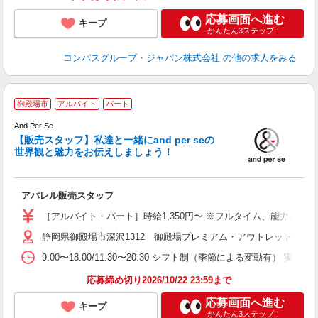
応募画面へ進む
キープ
かんたん3ステップ！
コンパスグループ・ジャパン株式会社
の他の求人をみる
a
御殿場市
アルバイト
パート
And Per Se
未
【販売スタッフ】私達と一緒にand per seの
ー
世界観と魅力をお伝えしましょう！
転
社
アパレル販売スタッフ
［アルバイト・パート］時給1,350円〜 ※フルタイム、能力、前職
静岡県御殿場市深沢1312 御殿場プレミアム・アウトレット
9:00〜18:00/11:30〜20:30 シフト制（季節による変動有）
応募締め切り2026/10/22 23:59まで
応募画面へ進む
キープ
かんたん3ステップ！