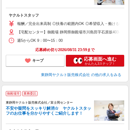
ジ
ヤクルトスタッフ
未
報酬／完全出来高制 ◎扶養の範囲内OK ◎希望収入・働ける時間等、お
扶
【宅配センター】御殿場 静岡県御殿場市川島田字石原坂403-12
週5からOK 9：00〜15：00
応募締め切り2026/08/31 23:59まで
応募画面へ進む
キープ
かんたん3ステップ！
東静岡ヤクルト販売株式会社
の他の求人をみる
御殿場市
業務委託
東静岡ヤクルト販売株式会社／富士岡センター
不安や疑問をスッキリ解消☆ ヤクルトスタッ
フのお仕事を分かりやすくご紹介します！
ジ