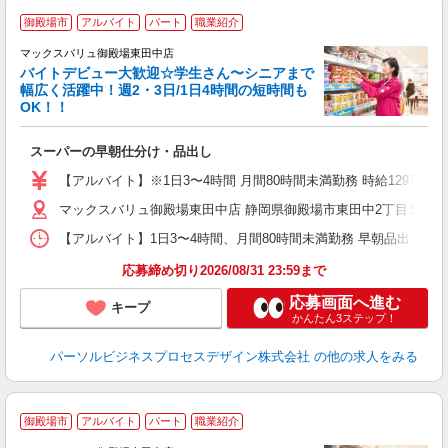
御殿場市
アルバイト
パート
職業紹介
マックスバリュ御殿場東田中店
バイトデビュー大歓迎☆学生さん〜シニアまで
幅広く活躍中！週2・3日/1日4時間の短時間も
と
OK！！
事
短
スーパーの早朝仕分け・品出し
【アルバイト】※1日3〜4時間 月間80時間未満勤務 時給1297円（
マックスバリュ御殿場東田中店 静岡県御殿場市東田中2丁目11-1 
【アルバイト】1日3〜4時間、月間80時間未満勤務 早朝品出し 6:00
応募締め切り2026/08/31 23:59まで
応募画面へ進む
キープ
かんたん3ステップ！
パーソルビジネスプロセスデザイン株式会社
の他の求人をみる
御殿場市
アルバイト
パート
職業紹介