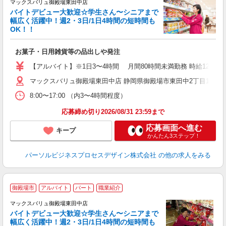
マックスバリュ御殿場東田中店
バイトデビュー大歓迎☆学生さん〜シニアまで
幅広く活躍中！週2・3日/1日4時間の短時間も
と
OK！！
事
短
お菓子・日用雑貨等の品出しや発注
【アルバイト】※1日3〜4時間 月間80時間未満勤務 時給1297
マックスバリュ御殿場東田中店 静岡県御殿場市東田中2丁目11-1 
8:00〜17:00 （内3〜4時間程度）
応募締め切り2026/08/31 23:59まで
応募画面へ進む
キープ
かんたん3ステップ！
パーソルビジネスプロセスデザイン株式会社
の他の求人をみる
御殿場市
アルバイト
パート
職業紹介
マックスバリュ御殿場東田中店
バイトデビュー大歓迎☆学生さん〜シニアまで
幅広く活躍中！週2・3日/1日4時間の短時間も