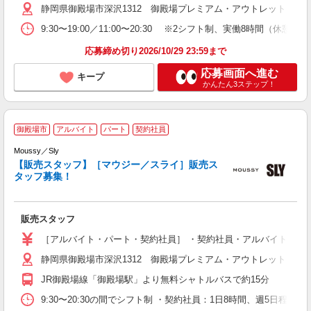
静岡県御殿場市深沢1312 御殿場プレミアム・アウトレット
9:30〜19:00／11:00〜20:30 ※2シフト制、実働8時間（
応募締め切り2026/10/29 23:59まで
応募画面へ進む
キープ
かんたん3ステップ！
―
御殿場市
アルバイト
パート
契約社員
ジ
Moussy／Sly
【販売スタッフ】［マウジー／スライ］販売ス
す
タッフ募集！
由
社
販売スタッフ
［アルバイト・パート・契約社員］ ・契約社員・アルバイト 時給1,4
静岡県御殿場市深沢1312 御殿場プレミアム・アウトレット
JR御殿場線「御殿場駅」より無料シャトルバスで約15分
9:30〜20:30の間でシフト制 ・契約社員：1日8時間、週5日程度