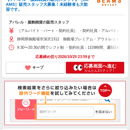
未
AMS］販売スタッフ大募集！未経験者も大歓
時
迎です。
方
あ
アパレル・服飾雑貨の販売スタッフ
［アルバイト・パート・契約社員］ ・契約社員・アルバイト 時給1,4
静岡県御殿場市深沢1312 御殿場プレミアム・アウトレット
9:30〜20:30の間でシフト制 ・契約社員：1日8時間、週5日程
応募締め切り2026/10/29 23:59まで
応募画面へ進む
キープ
かんたん3ステップ！