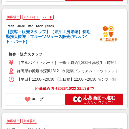
御殿場市
アルバイト
パート
Fresh Juice Bar Karin（Kiosk）
未
【接客・販売スタッフ】［果汁工房果琳］長期
勤
勤務大歓迎！フルーツジュース販売(アルバイ
K
ト・パート)
接客・販売スタッフ
［アルバイト・パート］ 一般：時給1,300円 高校生：時給1,2
静岡県御殿場市深沢1312 御殿場プレミアム・アウトレット
【平日】12:00〜20:30 【土日祝】12:00〜20:30 ※シフト制 ◎
応募締め切り2026/10/22 23:59まで
応募画面へ進む
キープ
かんたん3ステップ！
御殿場市
業務委託