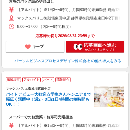
お魚のパック詰めや品出し
【アルバイト】※1日3〜4時間、月間80時間未満勤務 時給1297
マックスバリュ御殿場東田中店 静岡県御殿場市東田中2丁目11-1 
8:00〜17:00 （内3〜4時間程度）
応募締め切り2026/08/31 23:59まで
応募画面へ進む
キープ
かんたん3ステップ！
パーソルビジネスプロセスデザイン株式会社
の他の求人をみる
御殿場市
アルバイト
パート
職業紹介
マックスバリュ御殿場東田中店
バイトデビュー大歓迎☆学生さん〜シニアまで
幅広く活躍中！週2・3日/1日4時間の短時間も
と
OK！！
事
短
スーパーでのお惣菜・お寿司売場担当
【アルバイト】※1日3〜4時間、月間80時間未満勤務 時給1297