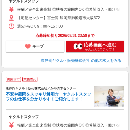
ヤクルトスタッフ
未
報酬／完全出来高制 ◎扶養の範囲内OK ◎希望収入・働ける時間等、お
扶
【宅配センター】富士岡 静岡県御殿場市大坂372
週5からOK 9：00〜15：00
応募締め切り2026/08/31 23:59まで
応募画面へ進む
キープ
かんたん3ステップ！
東静岡ヤクルト販売株式会社
の他の求人をみる
御殿場市
業務委託
東静岡ヤクルト販売株式会社／かやの木センター
不安や疑問をスッキリ解消☆ ヤクルトスタッ
フのお仕事を分かりやすくご紹介します！
ジ
ヤクルトスタッフ
未
報酬／完全出来高制 ◎扶養の範囲内OK ◎希望収入・働ける時間等、お
扶