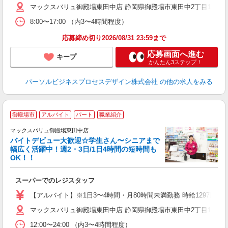
マックスバリュ御殿場東田中店 静岡県御殿場市東田中2丁目11-1 
8:00〜17:00 （内3〜4時間程度）
応募締め切り2026/08/31 23:59まで
応募画面へ進む
キープ
かんたん3ステップ！
パーソルビジネスプロセスデザイン株式会社
の他の求人をみる
御殿場市
アルバイト
パート
職業紹介
マックスバリュ御殿場東田中店
バイトデビュー大歓迎☆学生さん〜シニアまで
幅広く活躍中！週2・3日/1日4時間の短時間も
と
OK！！
事
短
スーパーでのレジスタッフ
【アルバイト】※1日3〜4時間・月80時間未満勤務 時給1297円（基
マックスバリュ御殿場東田中店 静岡県御殿場市東田中2丁目11-1 
12:00〜24:00 （内3〜4時間程度）