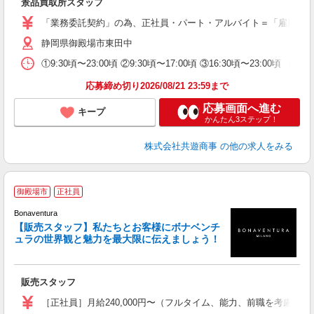
景品買取所スタッフ
「業務委託契約」の為、正社員・パート・アルバイト＝「雇用契約」では
静岡県御殿場市東田中
①9:30頃〜23:00頃 ②9:30頃〜17:00頃 ③16:3
応募締め切り2026/08/21 23:59まで
応募画面へ進む
キープ
かんたん3ステップ！
株式会社共遊商事
の他の求人をみる
人
御殿場市
正社員
Bonaventura
【販売スタッフ】私たちとお客様にボナベンチ
有
ュラの世界観と魅力を最大限に伝えましょう！
経
ボ
販売スタッフ
社
［正社員］月給240,000円〜（フルタイム、能力、前職を考慮させ