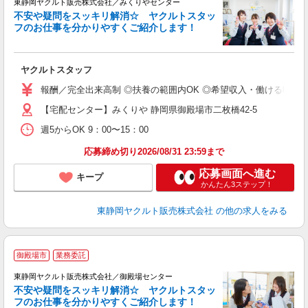
東静岡ヤクルト販売株式会社／みくりやセンター
不安や疑問をスッキリ解消☆ ヤクルトスタッ
フのお仕事を分かりやすくご紹介します！
ジ
ヤクルトスタッフ
未
報酬／完全出来高制 ◎扶養の範囲内OK ◎希望収入・働ける時間等、お
扶
【宅配センター】みくりや 静岡県御殿場市二枚橋42-5
週5からOK 9：00〜15：00
応募締め切り2026/08/31 23:59まで
応募画面へ進む
キープ
かんたん3ステップ！
東静岡ヤクルト販売株式会社
の他の求人をみる
御殿場市
業務委託
東静岡ヤクルト販売株式会社／御殿場センター
不安や疑問をスッキリ解消☆ ヤクルトスタッ
フのお仕事を分かりやすくご紹介します！