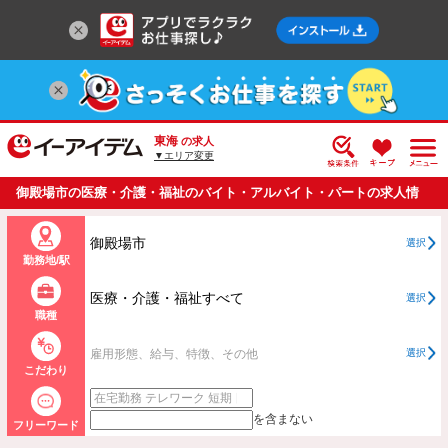
東海
の求人
▼エリア変更
御殿場市の医療・介護・福祉のバイト・アルバイト・パートの求人情
報一覧
御殿場市
選択
勤務地/駅
医療・介護・福祉すべて
選択
職種
雇用形態、給与、特徴、その他
選択
こだわり
を含まない
フリーワード