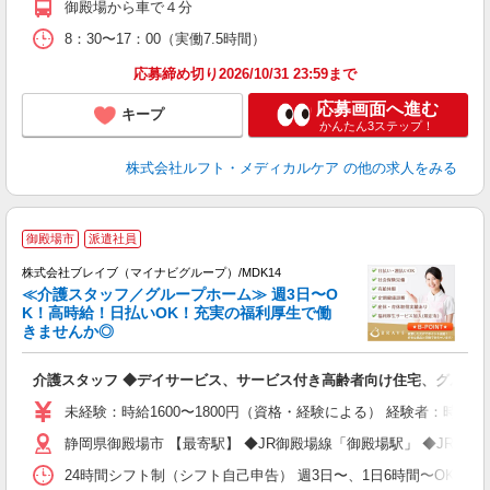
御殿場から車で４分
8：30〜17：00（実働7.5時間）
応募締め切り2026/10/31 23:59まで
応募画面へ進む
キープ
かんたん3ステップ！
株式会社ルフト・メディカルケア
の他の求人をみる
御殿場市
派遣社員
株式会社ブレイブ（マイナビグループ）/MDK14
≪介護スタッフ／グループホーム≫ 週3日〜O
K！高時給！日払いOK！充実の福利厚生で働
きませんか◎
ト
介護スタッフ ◆デイサービス、サービス付き高齢者向け住宅、グルー
入
ー
未経験：時給1600〜1800円（資格・経験による） 経験者：時給1
代
静岡県御殿場市 【最寄駅】 ◆JR御殿場線「御殿場駅」 ◆JR御
O
24時間シフト制（シフト自己申告） 週3日〜、1日6時間〜OK 【勤務