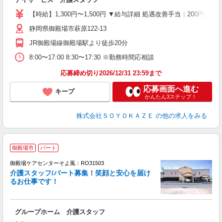
中
り
【時給】1,300円〜1,500円 ▼給与詳細 処遇改善手当：200円/時
ブ
静岡県御殿場市萩原122-13
O
実
JR御殿場線御殿場駅より徒歩20分
8:00〜17:00 8:30〜17:30 ※勤務時間応相談
応募締め切り2026/12/31 23:59まで
応募画面へ進む
キープ
かんたん3ステップ！
株式会社ＳＯＹＯＫＡＺＥ
の他の求人をみる
御殿場市
パート
御殿場ケアセンターそよ風：RO31503
介護スタッフ/パート募集！笑顔と安心を届け
るお仕事です！
す
入
グループホーム 介護スタッフ
中