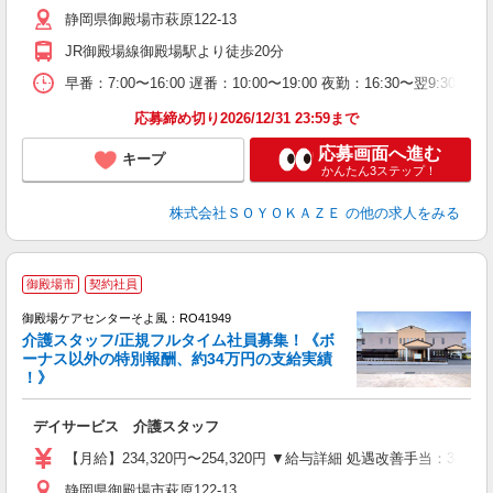
ン
静岡県御殿場市萩原122-13
K
あ
JR御殿場線御殿場駅より徒歩20分
早番：7:00〜16:00 遅番：10:00〜19:00 夜勤：16:30〜翌9:30 
応募締め切り2026/12/31 23:59まで
応募画面へ進む
キープ
かんたん3ステップ！
株式会社ＳＯＹＯＫＡＺＥ
の他の求人をみる
御殿場市
契約社員
御殿場ケアセンターそよ風：RO41949
介護スタッフ/正規フルタイム社員募集！《ボ
ーナス以外の特別報酬、約34万円の支給実績
！》
す
入
デイサービス 介護スタッフ
中
り
【月給】234,320円〜254,320円 ▼給与詳細 処遇改善手当：34
者
静岡県御殿場市萩原122-13
K