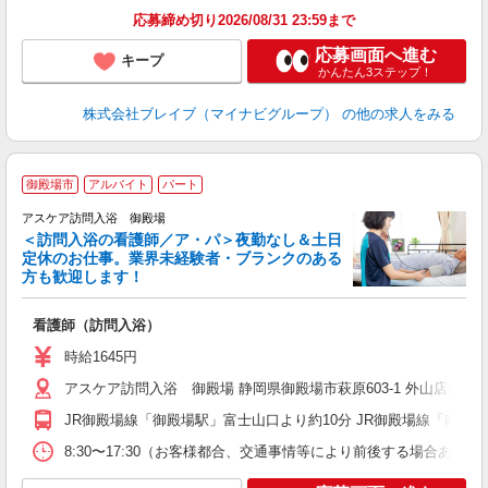
応募締め切り2026/08/31 23:59まで
応募画面へ進む
キープ
かんたん3ステップ！
株式会社ブレイブ（マイナビグループ）
の他の求人をみる
ア
御殿場市
アルバイト
パート
リ
アスケア訪問入浴 御殿場
＜訪問入浴の看護師／ア・パ＞夜勤なし＆土日
定休のお仕事。業界未経験者・ブランクのある
方も歓迎します！
り
看護師（訪問入浴）
未
時給1645円
アスケア訪問入浴 御殿場 静岡県御殿場市萩原603-1 外山店舗
JR御殿場線「御殿場駅」富士山口より約10分 JR御殿場線「南御殿
8:30〜17:30（お客様都合、交通事情等により前後する場合あり