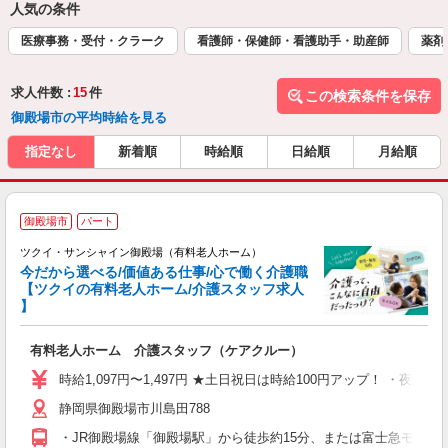
人気の条件
医療事務・受付・クラーク
看護師・保健師・看護助手・助産師
薬剤
求人件数 :
15
件
この検索条件を保存
御殿場市の平均時給を見る
指定なし
新着順
時給順
日給順
月給順
御殿場市
パート
ツクイ・サンシャイン御殿場（有料老人ホーム）
今だから選べる/価値ある仕事/心で働く介護職
【ツクイの有料老人ホーム/介護スタッフ求人
】
各
有料老人ホーム 介護スタッフ（ケアクルー）
入
り
時給1,097円〜1,497円 ★土日祝日は時給100円アップ！ ・夜勤手当
リ
静岡県御殿場市川島田788
ー
O
・JR御殿場線「御殿場駅」から徒歩約15分、または富士急モビリテ