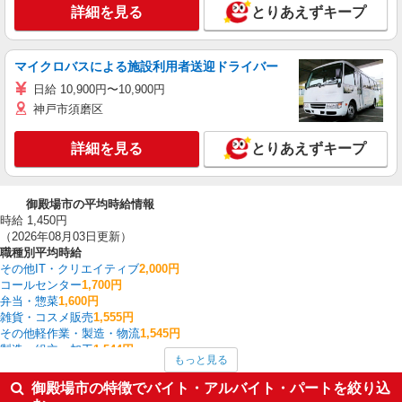
詳細を見る
とりあえずキープ
マイクロバスによる施設利用者送迎ドライバー
日給 10,900円〜10,900円
神戸市須磨区
詳細を見る
とりあえずキープ
御殿場市の平均時給情報
時給 1,450円
（2026年08月03日更新）
職種別平均時給
その他IT・クリエイティブ
2,000円
コールセンター
1,700円
弁当・惣菜
1,600円
雑貨・コスメ販売
1,555円
その他軽作業・製造・物流
1,545円
製造・組立・加工
1,544円
もっと見る
入出庫・商品管理・検品・検査
1,543円
アパレル販売
1,528円
御殿場市の特徴でバイト・アルバイト・パートを絞り込
商品管理・バイヤー
1,500円