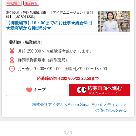
御殿場市
職業紹介
未
ア
調剤薬局（静岡県御殿場市）【アイデムエージェント薬剤
通
師】（JOB071233）
【御殿場市】19：00までのお仕事★総合科目
★最寄駅から徒歩5分★
薬剤師（職業紹介）
月給 250,000〜 ※経験等考慮いたします。
静岡県御殿場市（調剤薬局）
月〜金／9：00〜19：00 土曜日／9：00〜15：00
応募締め切り2027/05/22 23:59まで
応募画面へ進む
キープ
かんたん3ステップ！
株式会社アイデム＜Aidem Smart Agent メディカル＞
の他の求人をみる
1／1