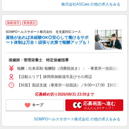
株式会社ASCare
の他の求人をみる
御殿場市
業務委託
SOMPOヘルスサポート株式会社 全支援対応コース
資格があれば未経験OK◎安心して働けるサポ
ート体制は万全！頑張り次第で報酬アップも！
支
保健師・管理栄養士 特定保健指導
報酬：出来高制 報酬額（消費税抜き）： ・事業所一括面談(対面) 1日：
【活動エリア】静岡県御殿場市及びその周辺
【対面】面談支援（事業所一括面談）／9:00〜17:00 【対面】面
応募締め切り2026/08/31 23:59まで
応募画面へ進む
キープ
かんたん3ステップ！
SOMPOヘルスサポート株式会社
の他の求人をみる