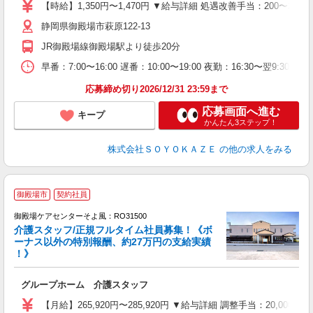
り
【時給】1,350円〜1,470円 ▼給与詳細 処遇改善手当：200〜2
ブ
静岡県御殿場市萩原122-13
ル
実
JR御殿場線御殿場駅より徒歩20分
早番：7:00〜16:00 遅番：10:00〜19:00 夜勤：16:30〜翌
応募締め切り2026/12/31 23:59まで
応募画面へ進む
キープ
かんたん3ステップ！
株式会社ＳＯＹＯＫＡＺＥ
の他の求人をみる
御殿場市
契約社員
御殿場ケアセンターそよ風：RO31500
介護スタッフ/正規フルタイム社員募集！《ボ
ーナス以外の特別報酬、約27万円の支給実績
！》
す
入
グループホーム 介護スタッフ
中
り
【月給】265,920円〜285,920円 ▼給与詳細 調整手当：20,0