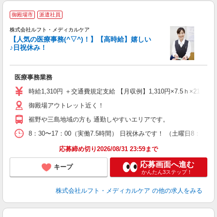
御殿場市
派遣社員
プ
有
株式会社ルフト・メディカルケア
・
【人気の医療事務(^▽^)！】【高時給】嬉しい
経
♪日祝休み！
医療事務業務
時給1,310円 ＋交通費規定支給 【月収例】1,310円×7.5ｈ×21日＝20
御殿場アウトレット近く！
裾野や三島地域の方も 通勤しやすいエリアです。
8：30〜17：00（実働7.5時間） 日祝休みです！ （土曜日8：30〜1
応募締め切り2026/08/31 23:59まで
応募画面へ進む
キープ
かんたん3ステップ！
株式会社ルフト・メディカルケア
の他の求人をみる