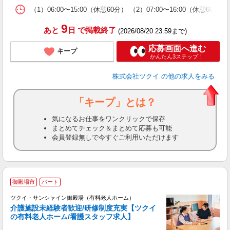
な
（1）06:00〜15:00（休憩60分） （2）07:00〜16:00（休憩6
髪
9
あと
日
で掲載終了
(2026/08/20 23:59まで)
応募画面へ進む
キープ
かんたん3ステップ！
株式会社ツクイ
の他の求人をみる
「キープ」とは？
気になるお仕事をワンクリックで保存
まとめてチェック＆まとめて応募も可能
会員登録無しで今すぐご利用いただけます
御殿場市
パート
ツクイ・サンシャイン御殿場（有料老人ホーム）
介護施設未経験者歓迎/研修制度充実【ツクイ
の有料老人ホーム/看護スタッフ求人】