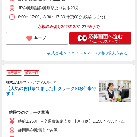
社
JR御殿場線御殿場駅より徒歩20分
8:00〜17:00、8:30〜17:30 休憩60分 残業ほぼなし
応募締め切り2026/12/31 23:59まで
応募画面へ進む
キープ
かんたん3ステップ！
株式会社ＳＯＹＯＫＡＺＥ
の他の求人をみる
御殿場市
派遣社員
株式会社ルフト・メディカルケア
【人気のお仕事でました】クラークのお仕事で
す！
ロ
社
険
病院でのクラーク業務
未
～
時給1,250円＋交通費規定支給 【月収例】1,250円×7.5ｈ×21日＝196
静岡県御殿場市ぐみ沢