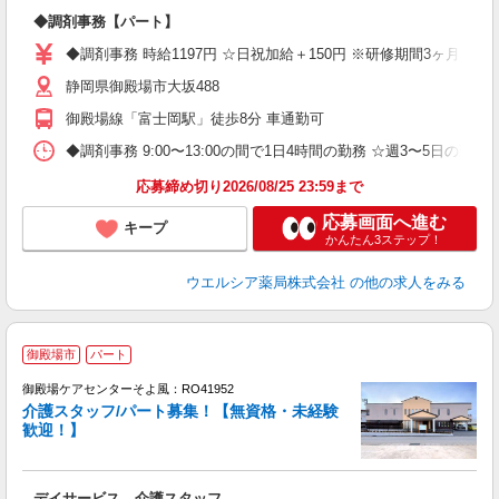
プ
◆調剤事務【パート】
ボ
内
◆調剤事務 時給1197円 ☆日祝加給＋150円 ※研修期間3ヶ月以
ク
静岡県御殿場市大坂488
御殿場線「富士岡駅」徒歩8分 車通勤可
◆調剤事務 9:00〜13:00の間で1日4時間の勤務 ☆週3〜5日の
応募締め切り2026/08/25 23:59まで
応募画面へ進む
キープ
かんたん3ステップ！
ウエルシア薬局株式会社
の他の求人をみる
御殿場市
パート
御殿場ケアセンターそよ風：RO41952
介護スタッフ/パート募集！【無資格・未経験
歓迎！】
す
入
デイサービス 介護スタッフ