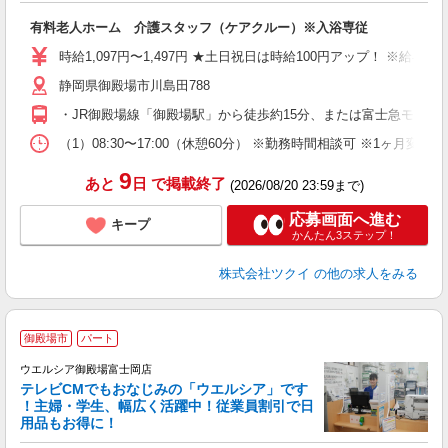
各
有料老人ホーム 介護スタッフ（ケアクルー）※入浴専従
入
り
時給1,097円〜1,497円 ★土日祝日は時給100円アップ！ ※給
リ
静岡県御殿場市川島田788
ー
O
・JR御殿場線「御殿場駅」から徒歩約15分、または富士急モビリテ
な
（1）08:30〜17:00（休憩60分） ※勤務時間相談可 ※1ヶ月変
髪
9
あと
日
で掲載終了
(2026/08/20 23:59まで)
応募画面へ進む
キープ
かんたん3ステップ！
株式会社ツクイ
の他の求人をみる
御殿場市
パート
ウエルシア御殿場富士岡店
テレビCMでもおなじみの「ウエルシア」です
！主婦・学生、幅広く活躍中！従業員割引で日
用品もお得に！