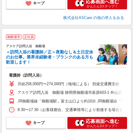
応募画面へ進む
キープ
かんたん3ステップ！
株式会社ASCare
の他の求人をみる
ア
御殿場市
正社員
リ
アスケア訪問入浴 御殿場
＜訪問入浴の看護師／正＞夜勤なし＆土日定休
のお仕事。業界未経験者・ブランクのある方も
歓迎します！
り
看護師（訪問入浴）
未
月給258,000円〜274,000円（地域による） 別途交通費支給（
アスケア訪問入浴 御殿場 静岡県御殿場市萩原603-1 外山店舗
JR御殿場線「御殿場駅」富士山口より約10分 JR御殿場線「南御殿
8:30〜17:30（お客様都合、交通事情等により前後する場合あり
応募画面へ進む
キープ
かんたん3ステップ！