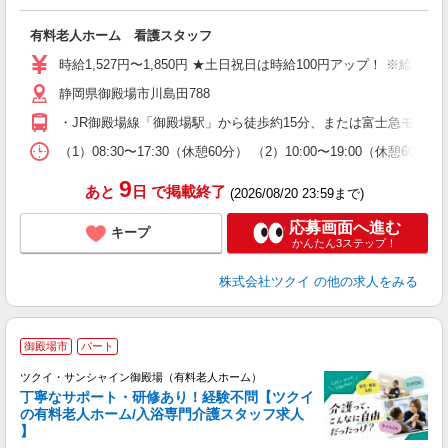
各
有料老人ホーム 看護スタッフ
入
り
時給1,527円〜1,850円 ★土日祝日は時給100円アップ！ ※給
リ
静岡県御殿場市川島田788
ー
O
・JR御殿場線「御殿場駅」から徒歩約15分、または富士急モビリテ
な
（1）08:30〜17:30（休憩60分） （2）10:00〜19:00（休
髪
9
あと
日
で掲載終了
(2026/08/20 23:59まで)
応募画面へ進む
キープ
かんたん3ステップ！
株式会社ツクイ
の他の求人をみる
御殿場市
パート
ツクイ・サンシャイン御殿場（有料老人ホーム）
丁寧なサポート・研修あり！経験不問【ツクイ
の有料老人ホーム/入浴専門介護スタッフ求人
】